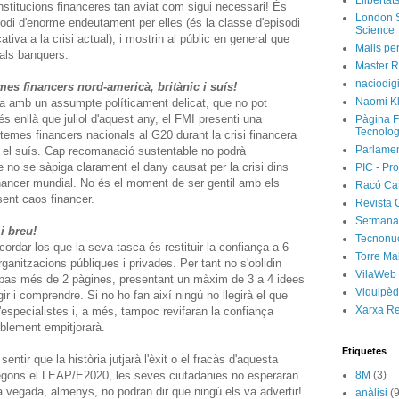
Llibertat
institucions financeres tan aviat com sigui necessari! És
London S
odi d'enorme endeutament per elles (és la classe d'episodi
Science
tiva a la crisi actual), i mostrin al públic en general que
Mails per
t als banquers.
Master R
naciodig
emes financers nord-americà, britànic i suís!
Naomi Kl
a amb un assumpte políticament delicat, que no pot
s enllà que juliol d'aquest any, el FMI presenti una
Pàgina F
Tecnolog
temes financers nacionals al G20 durant la crisi financera
Parlamen
c i el suís. Cap recomanació sustentable no podrà
 no se sàpiga clarament el dany causat per la crisi dins
PIC - Pro
inancer mundial. No és el moment de ser gentil amb els
Racó Ca
sent caos financer.
Revista 
Setmanar
i breu!
Tecnonu
cordar-los que la seva tasca és restituir la confiança a 6
Torre Ma
rganitzacions públiques i privades. Per tant no s'oblidin
VilaWeb
o pas més de 2 pàgines, presentant un màxim de 3 a 4 idees
Viquipèd
ir i comprendre. Si no ho fan així ningú no llegirà el que
Xarxa R
 d'especialistes i, a més, tampoc revifaran la confiança
tiblement empitjorarà.
Etiquetes
entir que la història jutjarà l'èxit o el fracàs d'aquesta
 Segons el LEAP/E2020, les seves ciutadanies no esperaran
8M
(3)
a vegada, almenys, no podran dir que ningú els va advertir!
anàlisi
(9