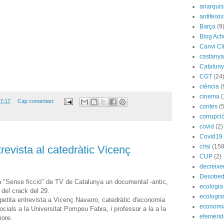
anarqui
antifeixis
Barça
(9
Blog Act
Canvi Cl
castany
Catalun
CGT
(24
ciència
(
cinema
(
7:17
Cap comentari:
contes
(5
corrupci
covid
(2)
Covid19
crisi
(158
trevista al catedràtic Vicenç
CUP
(2)
decreix
Desobed
ma "Sense ficció" de TV de Catalunya un documental -antic,
ecologia
del crack del 29.
ecologi
etita entrevista a Vicenç Navarro, catedràtic d'economia
economi
socials a la Universitat Pompeu Fabra, i professor a la a la
efemèrid
more.