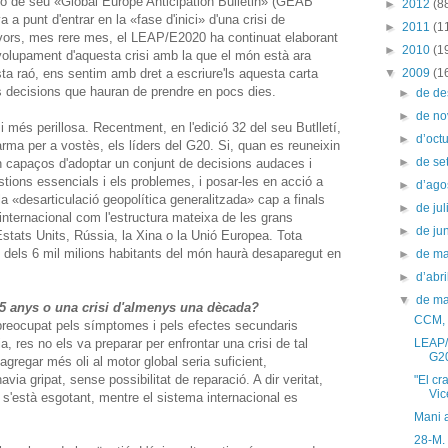
 de seu «Global Europe Anticipation Bulletin» (GEAB
►
2012
(8
a punt d'entrar en la «fase d'inici» d'una crisi de
►
2011
(1
avors, mes rere mes, el LEAP/E2020 ha continuat elaborant
►
2010
(1
olupament d'aquesta crisi amb la que el món està ara
a raó, ens sentim amb dret a escriure'ls aquesta carta
▼
2009
(1
s decisions que hauran de prendre en pocs dies.
►
de d
►
de n
 més perillosa. Recentment, en l'edició 32 del seu Butlletí,
►
d’oct
rma per a vostès, els líders del G20. Si, quan es reuneixin
►
de s
ón capaços d'adoptar un conjunt de decisions audaces i
tions essencials i els problemes, i posar-les en acció a
►
d’ago
 la «desarticulació geopolítica generalitzada» cap a finals
►
de jul
 internacional com l'estructura mateixa de les grans
►
de ju
stats Units, Rússia, la Xina o la Unió Europea. Tota
tí dels 6 mil milions habitants del món haurà desaparegut en
►
de m
►
d’abr
▼
de m
a 5 anys o una crisi d'almenys una dècada?
CCM, 
preocupat pels símptomes i pels efectes secundaris
a, res no els va preparar per enfrontar una crisi de tal
LEAP/G
G2
agregar més oli al motor global seria suficient,
via gripat, sense possibilitat de reparació. A dir veritat,
"El cr
Vic
 s'està esgotant, mentre el sistema internacional es
Mani a
28-M.