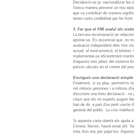
Decideixin-se ja: nacionalitzar les 
l'única manera prevenir un nou epis
que va contribuir de manera significa
tenen certa credibilitat per fer fron
3. Fer que el FMI avaluï els sist
La tercera recomanació es relacion
ignorar-se. És essencial que, no mé
avaluació independent dels tres sis
actual: el nord-americà, el britàni
implementar-se eficientment mentre
d'aquests tres pilars del sistema f
països ubicats en el centre del pre
Escriguin una declaració simple 
Finalment, si us plau, permeti'ns re
mil milions persones i a milions d'o
d'escriure una breu declaració - n
claus que els no experts puguin lleg
han de dir, a part d'un petit cercle
general del públic. La crisi indefec
Si aquesta carta oberta els ajuda a s
Cimera, llavors, haurà estat útil.
més d'un any per jutjar-los. Aquest