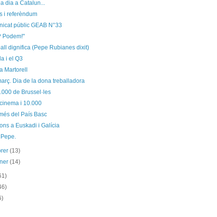
a dia a Catalun...
s i referèndum
icat públic GEAB N°33
? Podem!"
ball dignifica (Pepe Rubianes dixit)
la i el Q3
a Martorell
arç. Dia de la dona treballadora
.000 de Brussel·les
 cinema i 10.000
 més del País Basc
ons a Euskadi i Galícia
 Pepe.
brer
(13)
ener
(14)
61)
46)
6)