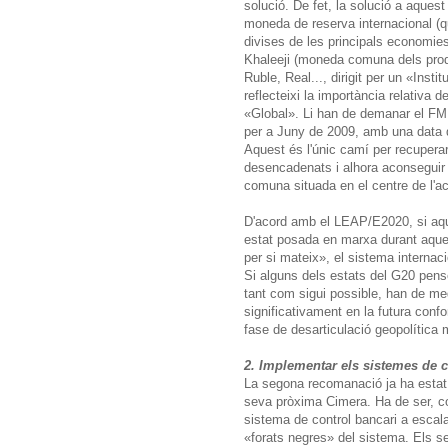
solució. De fet, la solució a aques
moneda de reserva internacional (qu
divises de les principals economies
Khaleeji (moneda comuna dels produc
Ruble, Real..., dirigit per un «Inst
reflecteixi la importància relativ
«Global». Li han de demanar el FMI
per a Juny de 2009, amb una data d
Aquest és l'únic camí per recupera
desencadenats i alhora aconseguir 
comuna situada en el centre de l'ac
D'acord amb el LEAP/E2020, si aque
estat posada en marxa durant aques
per si mateix», el sistema internaci
Si alguns dels estats del G20 pense
tant com sigui possible, han de medi
significativament en la futura con
fase de desarticulació geopolítica 
2. Implementar els sistemes de c
La segona recomanació ja ha estat
seva pròxima Cimera. Ha de ser, co
sistema de control bancari a escala 
«forats negres» del sistema. Els se