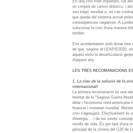
En una crisi molt important, cal arr
un conjunt de canvis dràstics, i aix
seu tràgic resultat o, en cas contra
que queda del sistema actual prolon
conseqüències negatives. A Londres,
solucionar la crisi d'una manera o
terrible.
Ens acontentarem amb donar tres r
de que, segons el LEAP/E2020, en
aquest estiu la desarticulació geopo
d'aquest any.
LES TRES RECOMANACIONS E
1. La clau de la solució de la cr
internacional!
La primera recomanació és una idea
heretat de la "Segona Guerra Mundi
dòlar i l'economia nord-americana n
financer i monetari mundial. Mentre
crisi s'agreujarà. Efectivament és 
d'energia.... i de les seves conse
nivells de vida. És per tant d'una 
principal de la cimera del G20 de L