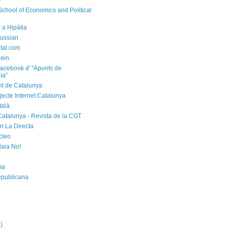
s
chool of Economics and Political
 a Hipàtia
ussian
ital.com
ein
acebook d' "Apunts de
ia"
t de Catalunya
jecte Internet Catalunya
talà
Catalunya - Revista de la CGT
i La Directa
cleo
laia No!
ia
epublicana
)