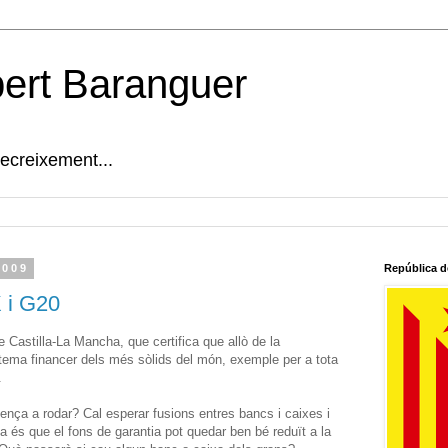
bert Baranguer
decreixement...
2009
República d
 i G20
 Castilla-La Mancha, que certifica que allò de la
tema financer dels més sòlids del món, exemple per a tota
.
ença a rodar? Cal esperar fusions entres bancs i caixes i
 és que el fons de garantia pot quedar ben bé reduït a la