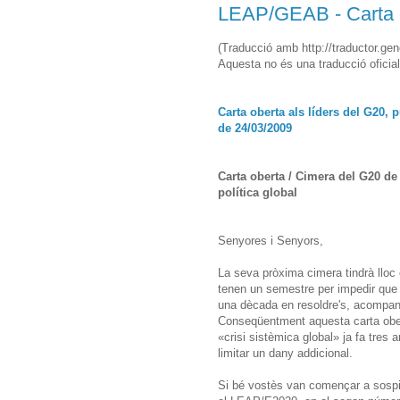
LEAP/GEAB - Carta o
(Traducció amb http://traductor.gen
Aquesta no és una traducció oficial
Carta oberta als líders del G20, 
de 24/03/2009
Carta oberta / Cimera del G20 de
política global
Senyores i Senyors,
La seva pròxima cimera tindrà lloc
tenen un semestre per impedir que
una dècada en resoldre's, acompany
Conseqüentment aquesta carta ober
«crisi sistèmica global» ja fa tres
limitar un dany addicional.
Si bé vostès van començar a sospit