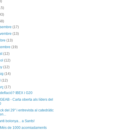
8)
15)
93)
68)
esembre
(17)
ovembre
(13)
ubre
(13)
etembre
(19)
st
(12)
iol
(12)
ny
(12)
aig
(14)
il
(12)
arç
(17)
deflació? IBEX i G20
EAB - Carta oberta als líders del
0
ack del 29" i entrevista al catedràtic
en...
nti bolonya... a Sants!
 Més de 1000 acomiadaments