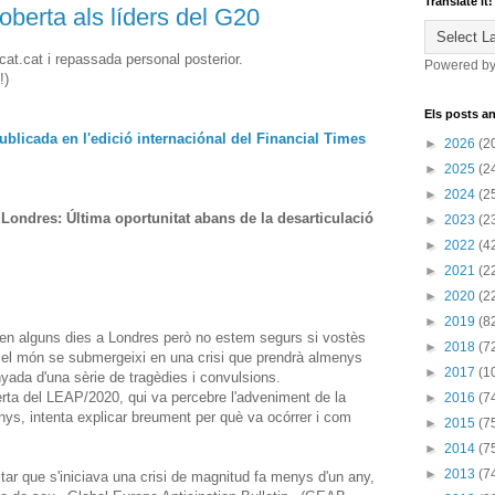
Translate it!
berta als líders del G20
cat.cat i repassada personal posterior.
Powered b
!)
Els posts an
publicada en l'edició internaciónal del Financial Times
►
2026
(2
►
2025
(2
►
2024
(2
 Londres: Última oportunitat abans de la desarticulació
►
2023
(2
►
2022
(4
►
2021
(2
►
2020
(2
►
2019
(8
 en alguns dies a Londres però no estem segurs si vostès
►
2018
(7
 el món se submergeixi en una crisi que prendrà almenys
►
2017
(1
ada d'una sèrie de tragèdies i convulsions.
ta del LEAP/2020, qui va percebre l'adveniment de la
►
2016
(7
 anys, intenta explicar breument per què va ocórrer i com
►
2015
(7
►
2014
(7
►
2013
(7
ar que s'iniciava una crisi de magnitud fa menys d'un any,