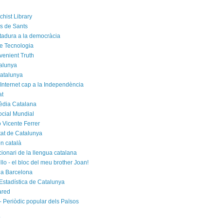
chist Library
rs de Sants
ctadura a la democràcia
e Tecnologia
venient Truth
alunya
atalunya
 Internet cap a la Independència
at
èdia Catalana
cial Mundial
 Vicente Ferrer
tat de Catalunya
n català
cionari de la llengua catalana
rello - el bloc del meu brother Joan!
a Barcelona
d'Estadística de Catalunya
ared
- Periòdic popular dels Països