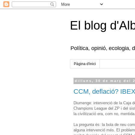
El blog d'Al
Política, opinió, ecologia, 
Pàgina d'inici
dilluns, 30 de març del 
CCM, deflació? IBEX
Diumenge: intervenció de la Caja de
Champions League del ZP i del sis
la civilització era, com no, mentida
La pregunta és: la bola de neu com
alguna intervenció més. El problema