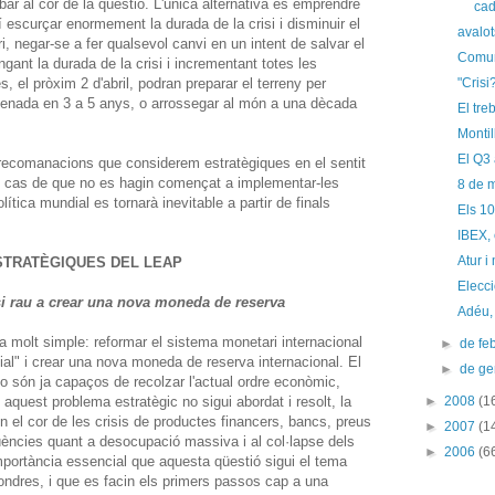
ibar al cor de la qüestió. L'única alternativa és emprendre
cad
í escurçar enormement la durada de la crisi i disminuir el
avalot
ri, negar-se a fer qualsevol canvi en un intent de salvar el
Comun
gant la durada de la crisi i incrementant totes les
 el pròxim 2 d'abril, podran preparar el terreny per
"Crisi
rdenada en 3 a 5 anys, o arrossegar al món a una dècada
El tre
Montil
El Q3 
ecomanacions que considerem estratègiques en el sentit
 cas de que no es hagin començat a implementar-les
8 de m
lítica mundial es tornarà inevitable a partir de finals
Els 10
IBEX,
Atur i
STRATÈGIQUES DEL LEAP
Elecci
isi rau a crear una nova moneda de reserva
Adéu,
 molt simple: reformar el sistema monetari internacional
►
de fe
al" i crear una nova moneda de reserva internacional. El
►
de g
o són ja capaços de recolzar l'actual ordre econòmic,
 aquest problema estratègic no sigui abordat i resolt, la
►
2008
(1
en el cor de les crisis de productes financers, bancs, preus
►
2007
(1
qüències quant a desocupació massiva i al col·lapse dels
►
2006
(6
importància essencial que aquesta qüestió sigui el tema
ondres, i que es facin els primers passos cap a una