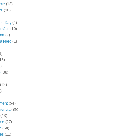
sme
(13)
ta
(26)
)
ion Day
(1)
imàtic
(10)
ada
(2)
ya Nord
(1)
)
9)
16)
)
ó
(38)
(12)
)
ement
(54)
iència
(85)
(43)
sme
(27)
a
(58)
es
(11)