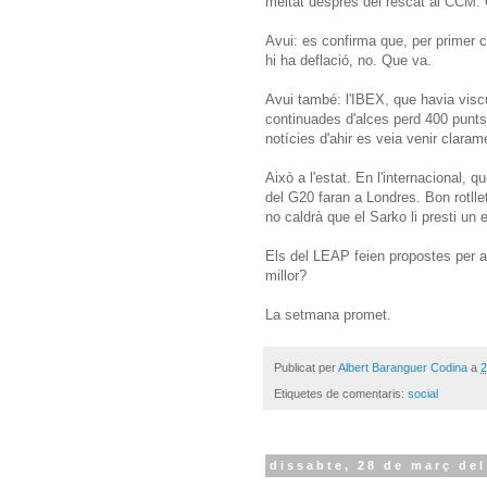
meitat després del rescat al CCM.
Avui: es confirma que, per primer c
hi ha deflació, no. Que va.
Avui també: l'IBEX, que havia visc
continuades d'alces perd 400 punts 
notícies d'ahir es veia venir claram
Això a l'estat. En l'internacional, 
del G20 faran a Londres. Bon rotll
no caldrà que el Sarko li presti un
Els del LEAP feien propostes per a 
millor?
La setmana promet.
Publicat per
Albert Baranguer Codina
a
2
Etiquetes de comentaris:
social
dissabte, 28 de març del