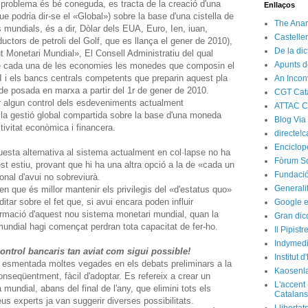
t problema és bé coneguda, es tracta de la creació d'una
Enllaços
e podria dir-se el «Global») sobre la base d'una cistella de
The Anar
 mundials, és a dir, Dòlar dels EUA, Euro, Ien, iuan,
Castelle
tors de petroli del Golf, que es llança el gener de 2010),
De la di
itut Monetari Mundial», El Consell Administratiu del qual
Apunts d
a de cada una de les economies les monedes que composin el
 i els bancs centrals competents que preparin aquest pla
An Incon
e posada en marxa a partir del 1r de gener de 2010.
CGT Cat
r algun control dels esdeveniments actualment
ATTAC C
la gestió global compartida sobre la base d'una moneda
Blog Via
tivitat econòmica i financera.
directe!c
Enciclop
sta alternativa al sistema actualment en col·lapse no ha
Fòrum So
t estiu, provant que hi ha una altra opció a la de «cada un
Fundació
onal d'avui no sobreviurà.
Generali
n que és millor mantenir els privilegis del «d'estatus quo»
tar sobre el fet que, si avui encara poden influir
Google e
formació d'aquest nou sistema monetari mundial, quan la
Gran dic
mundial hagi començat perdran tota capacitat de fer-ho.
Il Pipist
Indymedi
ontrol bancaris tan aviat com sigui possible!
Institut 
 esmentada moltes vegades en els debats preliminars a la
Kaosenl
nseqüentment, fàcil d'adoptar. Es refereix a crear un
L'accent 
mundial, abans del final de l'any, que elimini tots els
Catalans
us experts ja van suggerir diverses possibilitats.