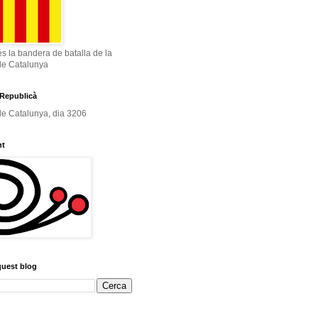
és la bandera de batalla de la
de Catalunya
Republicà
e Catalunya, dia 3206
nt
quest blog