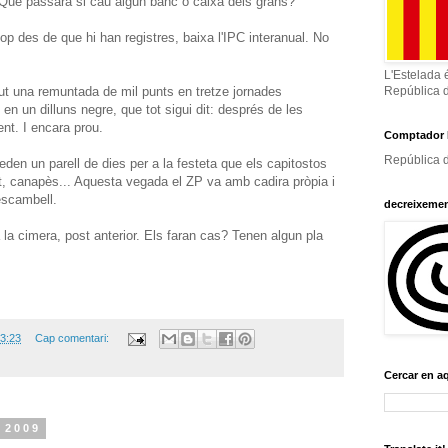
 Què passarà si cau algun banc o caixa dels grans?
op des de que hi han registres, baixa l'IPC interanual. No
L'Estelada 
ut una remuntada de mil punts en tretze jornades
República 
en un dilluns negre, que tot sigui dit: després de les
ent. I encara prou.
Comptador 
República d
queden un parell de dies per a la festeta que els capitostos
et, canapès... Aquesta vegada el ZP va amb cadira pròpia i
 escambell.
decreixeme
la cimera, post anterior. Els faran cas? Tenen algun pla
3:23
Cap comentari:
Cercar en a
 2009