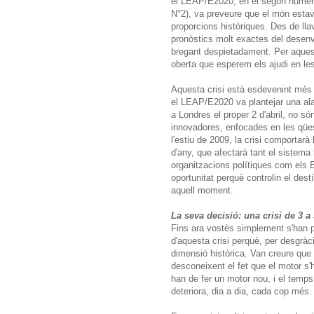
el LEAP/E2020, en el segon número
N°2), va preveure que el món estava 
proporcions històriques. Des de ll
pronòstics molt exactes del desenv
bregant despietadament. Per aquest
oberta que esperem els ajudi en le
Aquesta crisi està esdevenint més i
el LEAP/E2020 va plantejar una ala
a Londres el proper 2 d'abril, no s
innovadores, enfocades en les qües
l'estiu de 2009, la crisi comportarà
d'any, que afectarà tant el sistema
organitzacions polítiques com els E
oportunitat perquè controlin el des
aquell moment.
La seva decisió: una crisi de 3 
Fins ara vostès simplement s'han 
d'aquesta crisi perquè, per desgràci
dimensió històrica. Van creure que 
desconeixent el fet que el motor s'ha
han de fer un motor nou, i el temps
deteriora, dia a dia, cada cop més.