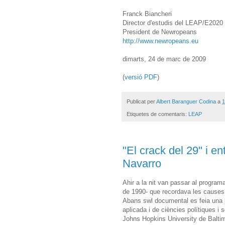
Franck Biancheri
Director d'estudis del LEAP/E2020
President de Newropeans
http://www.newropeans.eu
dimarts, 24 de marc de 2009
(
versió PDF
)
Publicat per
Albert Baranguer Codina
a
1
Etiquetes de comentaris:
LEAP
"El crack del 29" i en
Navarro
Ahir a la nit van passar al progra
de 1990- que recordava les causes 
Abans swl documental es feia una p
aplicada i de ciències polítiques i 
Johns Hopkins University de Balti