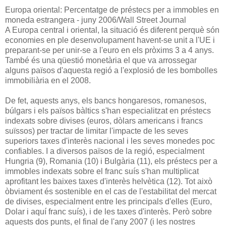
Europa oriental: Percentatge de préstecs per a immobles en
moneda estrangera - juny 2006/Wall Street Journal
A Europa central i oriental, la situació és diferent perquè són
economies en ple desenvolupament havent-se unit a l'UE i
preparant-se per unir-se a l'euro en els pròxims 3 a 4 anys.
També és una qüestió monetària el que va arrossegar
alguns països d'aquesta regió a l'explosió de les bombolles
immobiliària en el 2008.
De fet, aquests anys, els bancs hongaresos, romanesos,
búlgars i els països bàltics s'han especialitzat en préstecs
indexats sobre divises (euros, dòlars americans i francs
suïssos) per tractar de limitar l'impacte de les seves
superiors taxes d'interès nacional i les seves monedes poc
confiables. I a diversos països de la regió, especialment
Hungria (9), Romania (10) i Bulgària (11), els préstecs per a
immobles indexats sobre el franc suís s'han multiplicat
aprofitant les baixes taxes d'interès helvètica (12). Tot això
òbviament és sostenible en el cas de l'estabilitat del mercat
de divises, especialment entre les principals d'elles (Euro,
Dolar i aquí franc suís), i de les taxes d'interès. Però sobre
aquests dos punts, el final de l'any 2007 (i les nostres