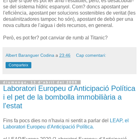
El que sí que es pot fer amb l'estatutet, però, és desacoblar-
se del sistema hídric espanyol. Com? doncs apostant per
l'eficiència, apostant per solucions sostenibles de veritat (les
desalinitzadores tampoc ho són), apostant de debò per una
nova cultura de l'aigua i dels recursos, en general.
Però, es pot fer? pot canviar de rumb al Titanic?
Albert Baranguer Codina
a
23:46
Cap comentari:
Comparteix
diumenge, 13 d’abril del 2008
Laboratori Europeu d'Anticipació Política
i el pet de la bombolla immobiliària a
l'estat
Fins fa pocs dies no n'havia ni sentit a parlar del
LEAP, el
Laboratori Europeu d'Anticipació Política.