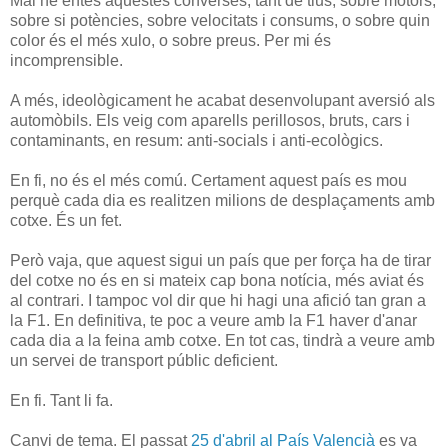
Mai he entès aquestes converses, tant de tius, sobre motors,
sobre si potències, sobre velocitats i consums, o sobre quin
color és el més xulo, o sobre preus. Per mi és
incomprensible.
A més, ideològicament he acabat desenvolupant aversió als
automòbils. Els veig com aparells perillosos, bruts, cars i
contaminants, en resum: anti-socials i anti-ecològics.
En fi, no és el més comú. Certament aquest país es mou
perquè cada dia es realitzen milions de desplaçaments amb
cotxe. És un fet.
Però vaja, que aquest sigui un país que per força ha de tirar
del cotxe no és en si mateix cap bona notícia, més aviat és
al contrari. I tampoc vol dir que hi hagi una afició tan gran a
la F1. En definitiva, te poc a veure amb la F1 haver d'anar
cada dia a la feina amb cotxe. En tot cas, tindrà a veure amb
un servei de transport públic deficient.
En fi. Tant li fa.
Canvi de tema. El passat
25 d'abril al País Valencià
es va