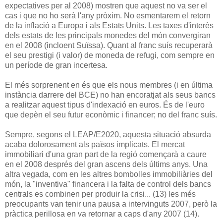
expectatives per al 2008) mostren que aquest no va ser el
cas i que no ho serà l'any pròxim. No esmentarem el retorn
de la inflació a Europa i als Estats Units. Les taxes d'interès
dels estats de les principals monedes del món convergiran
en el 2008 (incloent Suïssa). Quant al franc suís recuperarà
el seu prestigi (i valor) de moneda de refugi, com sempre en
un període de gran incertesa.
El més sorprenent en és que els nous membres (i en última
instància darrere del BCE) no han encoratjat als seus bancs
a realitzar aquest tipus d'indexació en euros. És de l'euro
que depèn el seu futur econòmic i financer; no del franc suís.
Sempre, segons el LEAP/E2020, aquesta situació absurda
acaba dolorosament als països implicats. El mercat
immobiliari d'una gran part de la regió començarà a caure
en el 2008 després del gran ascens dels últims anys. Una
altra vegada, com en les altres bombolles immobiliàries del
món, la "inventiva" financera i la falta de control dels bancs
centrals es combinen per produir la crisi... (13) les més
preocupants van tenir una pausa a intervinguts 2007, però la
pràctica perillosa en va retornar a caps d'any 2007 (14).