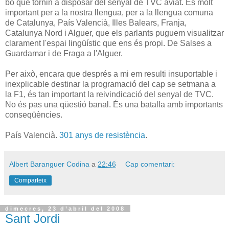
bo que tornin a disposar del senyal de TVC aviat. És molt
important per a la nostra llengua, per a la llengua comuna
de Catalunya, País Valencià, Illes Balears, Franja,
Catalunya Nord i Alguer, que els parlants puguem visualitzar
clarament l'espai lingüístic que ens és propi. De Salses a
Guardamar i de Fraga a l'Alguer.
Per això, encara que després a mi em resulti insuportable i
inexplicable destinar la programació del cap se setmana a
la F1, és tan important la reivindicació del senyal de TVC.
No és pas una qüestió banal. És una batalla amb importants
conseqüències.
País Valencià.
301 anys de resistència
.
Albert Baranguer Codina
a
22:46
Cap comentari:
Comparteix
dimecres, 23 d’abril del 2008
Sant Jordi