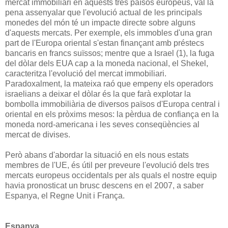
mercat immobiliari en aquests tres països europeus, val la
pena assenyalar que l'evolució actual de les principals
monedes del món té un impacte directe sobre alguns
d'aquests mercats. Per exemple, els immobles d'una gran
part de l'Europa oriental s'estan finançant amb préstecs
bancaris en francs suïssos; mentre que a Israel (1), la fuga
del dòlar dels EUA cap a la moneda nacional, el Shekel,
caracteritza l'evolució del mercat immobiliari.
Paradoxalment, la mateixa raó que empeny els operadors
israelians a deixar el dòlar és la que farà explotar la
bombolla immobiliària de diversos països d'Europa central i
oriental en els pròxims mesos: la pèrdua de confiança en la
moneda nord-americana i les seves conseqüències al
mercat de divises.
Però abans d'abordar la situació en els nous estats
membres de l'UE, és útil per preveure l'evolució dels tres
mercats europeus occidentals per als quals el nostre equip
havia pronosticat un brusc descens en el 2007, a saber
Espanya, el Regne Unit i França.
Espanya