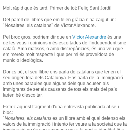
Molt ràpid que és tard. Primer de tot: Feliç Sant Jordi!
Del parell de llibres que em feien gràcia n'ha caigut un:
"Nosaltres, els catalans" de Víctor Alexandre.
Pel broc gros, podríem dir que en
Víctor Alexandre
és una
de les veus i opinions més escoltades de l'independentisme
català. Amb matisos, o amb discrepàncies, és una veu que
em mereix molt respecte i que per mi és proveïdora de
munició ideològica.
Doncs bé, el seu llibre ens parla de catalans que tenen el
seu origen fora dels Catalunya. Ens parla de la immigració
amb unes paraules que alguns dels que acusen als
immigrants de ser els causants de tots els mals del país
farien bé d'escoltar.
Extrec aquest fragment d'una entrevista publicada al seu
bloc:
"
Nosaltres, els catalans
és un llibre amb el qual defenso els
valors de la immigració i intento fer veure a la societat que la
immigració no és cap amenaça per a la nostra identitat. Els