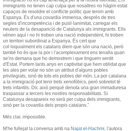
immigrants no tenen cap culpa que nosaltres no hàgim estat
capaços de resoldre el conflicte polític que tenim amb
Espanya. És d'una covardia immensa, després de tres
segles d'incompetència i de pusil·lanimitat, carregar els
neulers de la desaparició de Catalunya als immigrants. Ells
vénen aquí i no hi troben una nació independent, hi troben
un territori subordinat a Espanya. És cert que
col·loquialment els catalans diem que són una nació, però
també ho és que la por i l'acomplexament ens tenalla quan
se'ns demana que ho demostrem i que tinguem sentit
d'Estat. Portem tants anys en captivitat que hem oblidat que
les ales per volar no són un atribut d'alguns pobles
privilegiats, sinó de tots els pobles del món. La por catalana
a la immigració pot tenir trets xenofòbics, però sobretot té
trets infantils. Dic això perquè denota una gran immaduresa
traspassar a tercers les nostres responsabilitats. Si
Catalunya desapareix no serà per culpa dels immigrants,
sinó per la covardia dels propis catalans."
Més clar, impossible.
M'he fullejat la conversa amb na
Najat el-Hachmi,
l'autora