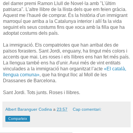
del darrer premi Ramon Llull de Novel·la amb "L'últim
patriarca". L'altre llibre de la llista dels que em feien gràcia.
Aquest me l'hauré de comprar. És la història d'un immigrant
marroquí que arriba a la Catalunya interior i allí fa la vida
seguint els seus costums fins que xoca amb la filla que ha
adoptat costums dels país.
La immigració. Els compatriotes que han arribat des de
països forasters. Sant Jordi, enguany, ha tingut més colors i
accents que mai. Les roses i els llibres ens han fet més país.
La llengua també ens ha d'unir. Avui més de vint entitats
vinculades a la immigració han organitzat l’acte
«El català,
llengua comuna»
, que ha tingut lloc al Moll de les
Drassanes de Barcelona.
Sant Jordi. Tots junts. Roses i llibres.
Albert Baranguer Codina
a
23:57
Cap comentari:
Comparteix