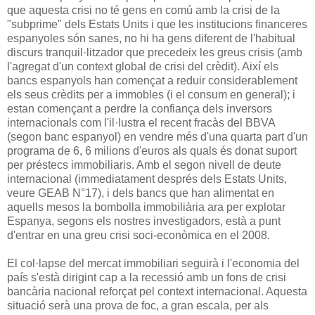
que aquesta crisi no té gens en comú amb la crisi de la
"subprime" dels Estats Units i que les institucions financeres
espanyoles són sanes, no hi ha gens diferent de l'habitual
discurs tranquil·litzador que precedeix les greus crisis (amb
l'agregat d'un context global de crisi del crèdit). Així els
bancs espanyols han començat a reduir considerablement
els seus crèdits per a immobles (i el consum en general); i
estan començant a perdre la confiança dels inversors
internacionals com l'il·lustra el recent fracàs del BBVA
(segon banc espanyol) en vendre més d'una quarta part d'un
programa de 6, 6 milions d'euros als quals és donat suport
per préstecs immobiliaris. Amb el segon nivell de deute
internacional (immediatament després dels Estats Units,
veure GEAB N°17), i dels bancs que han alimentat en
aquells mesos la bombolla immobiliària ara per explotar
Espanya, segons els nostres investigadors, està a punt
d'entrar en una greu crisi soci-econòmica en el 2008.
El col·lapse del mercat immobiliari seguirà i l'economia del
país s'està dirigint cap a la recessió amb un fons de crisi
bancària nacional reforçat pel context internacional. Aquesta
situació serà una prova de foc, a gran escala, per als