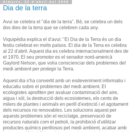
dimarts, 22 d’abril del 2008
Dia de la terra
Avui se celebra el "dia de la terra". Bé, se celebra un dels
dos dies de la terra que se celebren cada any.
Viquipèdia explica el d'avui: "El Dia de la Terra és un dia
festiu celebrat en molts països. El dia de la Terra es celebra
al 22 d'abril. Aquest dia es celebra internacionalment des de
el 1970. El seu promotor es el senador nord-americà
Gaylord Nelson, que volia conscienciar dels problemes del
medi ambient per protegir la Terra.
Aquest dia s'ha convertit amb un esdeveniment informatiu i
educatiu sobre el problemes del medi ambient. El
ecologistes aprofiten per avaluar contaminació del aire,
aigua i sòl, la destrucció dels ecosistemes, els cents de
milers de plantes i animals en perill d'extinció i el agotament
dels recursos no renovables. Les solucions aquest per
aquests problemes són el reciclatge, preservació de
recursos naturals com el petroli, la prohibició d'utilitzar
productes químics perillosos pel medi ambient, acabar amb