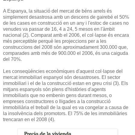
A Espanya, la situació del mercat de béns arrels és
simplement desastrosa amb un descens de gairebé el 50%
de les cases en construcció en un any i l'estoc de cases no
venudes va passar de 16, 4 a 24, 5 mesos en l'àmbit
nacional (2). Comparat amb el 2006, el col·lapse és encara
més perceptible perquè les projeccions per a les
construccions del 2008 són aproximadament 300.000 que,
comparades amb més de 900.000 el 2006, és una caiguda
del 70%.
Les conseqüències econòmiques d'aquest col·lapse del
mercat immobiliari espanyol són desastroses. El sector
immobiliari i el de la construcció estan en greu crisi (3). Els
mitjans espanyols són plens d'històries d'agents
immobiliaris que no embenin gens durant mesos, o
empreses constructores o lligades a la construcció
immobiliària el treball de la qual es va congelar a causa de
la insolvència dels promotors. El 75% de les immobiliàries
trencaran en el 2008 (4).