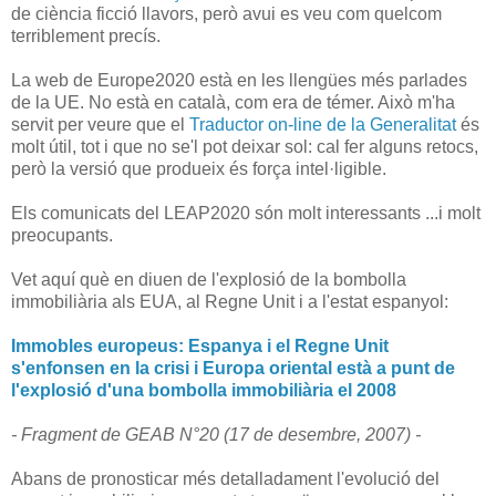
de ciència ficció llavors, però avui es veu com quelcom
terriblement precís.
La web de Europe2020 està en les llengües més parlades
de la UE. No està en català, com era de témer. Això m'ha
servit per veure que el
Traductor on-line de la Generalitat
és
molt útil, tot i que no se'l pot deixar sol: cal fer alguns retocs,
però la versió que produeix és força intel·ligible.
Els comunicats del LEAP2020 són molt interessants ...i molt
preocupants.
Vet aquí què en diuen de l'explosió de la bombolla
immobiliària als EUA, al Regne Unit i a l'estat espanyol:
Immobles europeus: Espanya i el Regne Unit
s'enfonsen en la crisi i Europa oriental està a punt de
l'explosió d'una bombolla immobiliària el 2008
- Fragment de GEAB N°20 (17 de desembre, 2007) -
Abans de pronosticar més detalladament l'evolució del