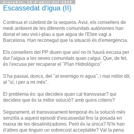
dissabte, 19 d’abril del 2008
Escassedat d'igua (II)
Continua el culebrot de la sequera. Avui, els consellers de
medi ambient de les diferents comunitats autònomes han
donat el seu vist-i-plau a que aigua de l'Ebre vagi a
Barcelona. Han reconegut que la situació és d'emergència.
Els consellers del PP diuen que així no hi haurà excusa per
dur l'aigua a les seves comunitats quan calgui. Que, de fet,
és l'excusa per recuperar el "Plan Hidrológico"
S'ha passat, doncs, del "al enemigo ni agua", i mai millor dit,
al "sí, i per a mi més".
El problema és: qui decideix quan cal transvasar? qui
decideix que és la millor solució? amb quins criteris?
Segurament, el transvasament temporal és la solució més
senzilla a aquest episodi d'escassedat fins la posada en
marxa de les desalinitzadores. Però és la única? N'hi han
d'altres que tinguin un sobrecost acceptable? Val la pena