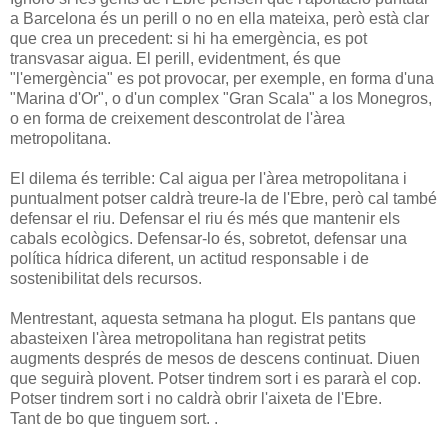
a Barcelona és un perill o no en ella mateixa, però està clar
que crea un precedent: si hi ha emergència, es pot
transvasar aigua. El perill, evidentment, és que
"l'emergència" es pot provocar, per exemple, en forma d'una
"Marina d'Or", o d'un complex "Gran Scala" a los Monegros,
o en forma de creixement descontrolat de l'àrea
metropolitana.
El dilema és terrible: Cal aigua per l'àrea metropolitana i
puntualment potser caldrà treure-la de l'Ebre, però cal també
defensar el riu. Defensar el riu és més que mantenir els
cabals ecològics. Defensar-lo és, sobretot, defensar una
política hídrica diferent, un actitud responsable i de
sostenibilitat dels recursos.
Mentrestant, aquesta setmana ha plogut. Els pantans que
abasteixen l'àrea metropolitana han registrat petits
augments després de mesos de descens continuat. Diuen
que seguirà plovent. Potser tindrem sort i es pararà el cop.
Potser tindrem sort i no caldrà obrir l'aixeta de l'Ebre.
Tant de bo que tinguem sort. .