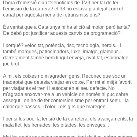
l'hora d'emissió d'un telenotícies de TV3 per tal de fer
l'emissió de la carrera? el 33 no estava plantejat com el
canal per aquesta mena de retransmissions?
És veritat que a Catalunya hi ha afició al motor, però tanta?
De debò pot justificar aquests canvis de programació?
I perquè? velocitat, potència, risc, tecnologia, herois... i
també marques, patrocinadors, luxe, imatge, glamour...
darrerament també hem tingut enveja, rivalitat, espionatge,
joc brut
A mi, els cotxes no m'agraden gens. Reconec que sóc un
inadaptat que detesta viatjar en cotxe. Per mi el mitjà favorit
per viatjar és el tren i l'autocar en el seu defecte. No
m'agrada enxovar-me a un vehicle on només hi puc cabre
assegut i on he de fer contorsionisme per entrar i sortir. I la
calor que passes, i l'olor, i els girs que maregen...
I per si fos poc: la tensió de la carretera, els avançaments, la
mala llet, les frenades, les pitades, les enveges...