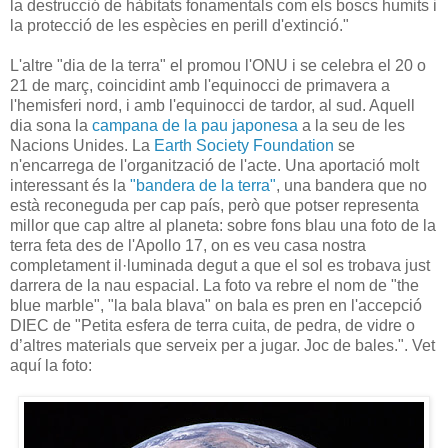
la destrucció de hàbitats fonamentals com els boscs humits i
la protecció de les espècies en perill d'extinció."
L'altre "dia de la terra" el promou l'ONU i se celebra el 20 o
21 de març, coincidint amb l'equinocci de primavera a
l'hemisferi nord, i amb l'equinocci de tardor, al sud. Aquell
dia sona la
campana de la pau japonesa
a la seu de les
Nacions Unides. La
Earth Society Foundation
se
n'encarrega de l'organització de l'acte. Una aportació molt
interessant és la
"bandera de la terra"
, una bandera que no
està reconeguda per cap país, però que potser representa
millor que cap altre al planeta: sobre fons blau una foto de la
terra feta des de l'Apollo 17, on es veu casa nostra
completament il·luminada degut a que el sol es trobava just
darrera de la nau espacial. La foto va rebre el nom de "the
blue marble", "la bala blava" on bala es pren en l'accepció
DIEC de
"Petita esfera de terra cuita, de pedra, de vidre o
d’altres materials que serveix per a jugar.
Joc de bales.". Vet
aquí la foto: