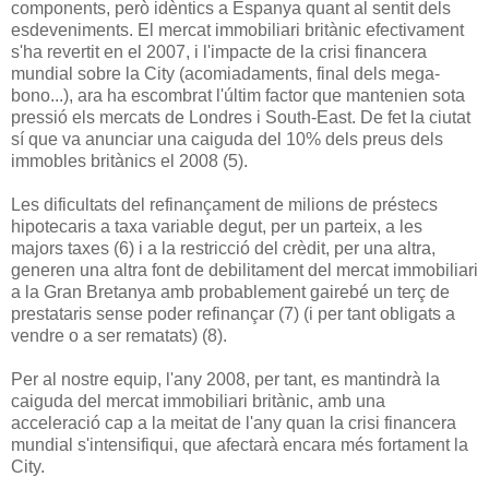
components, però idèntics a Espanya quant al sentit dels
esdeveniments. El mercat immobiliari britànic efectivament
s'ha revertit en el 2007, i l'impacte de la crisi financera
mundial sobre la City (acomiadaments, final dels mega-
bono...), ara ha escombrat l'últim factor que mantenien sota
pressió els mercats de Londres i South-East. De fet la ciutat
sí que va anunciar una caiguda del 10% dels preus dels
immobles britànics el 2008 (5).
Les dificultats del refinançament de milions de préstecs
hipotecaris a taxa variable degut, per un parteix, a les
majors taxes (6) i a la restricció del crèdit, per una altra,
generen una altra font de debilitament del mercat immobiliari
a la Gran Bretanya amb probablement gairebé un terç de
prestataris sense poder refinançar (7) (i per tant obligats a
vendre o a ser rematats) (8).
Per al nostre equip, l'any 2008, per tant, es mantindrà la
caiguda del mercat immobiliari britànic, amb una
acceleració cap a la meitat de l'any quan la crisi financera
mundial s'intensifiqui, que afectarà encara més fortament la
City.