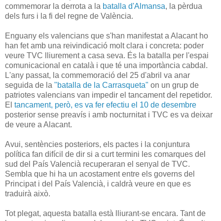
commemorar la derrota a la
batalla d'Almansa
, la pèrdua
dels furs i la fi del regne de València.
Enguany els valencians que s'han manifestat a Alacant ho
han fet amb una reivindicació molt clara i concreta: poder
veure TVC lliurement a casa seva. És la batalla per l'espai
comunicacional en català i que té una importància cabdal.
L'any passat, la commemoració del 25 d'abril va anar
seguida de la
"batalla de la Carrasqueta"
on un grup de
patriotes valencians van impedir el tancament del repetidor.
El
tancament, però, es va fer efectiu el 10 de desembre
posterior sense preavís i amb nocturnitat i TVC es va deixar
de veure a Alacant.
Avui, sentències posteriors, els pactes i la conjuntura
política fan difícil de dir si a curt termini les comarques del
sud del País Valencià recuperaran el senyal de TVC.
Sembla que hi ha un acostament entre els governs del
Principat i del País Valencià, i caldrà veure en que es
traduirà això.
Tot plegat, aquesta batalla està lliurant-se encara. Tant de