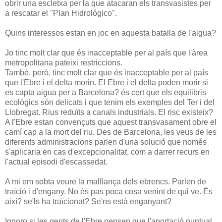
obrir una escletxa per la que atacaran els transvasistes per
a rescatar el "Plan Hidrológico".
Quins interessos estan en joc en aquesta batalla de l'aigua?
Jo tinc molt clar que és inacceptable per al país que l'àrea
metropolitana pateixi restriccions.
També, però, tinc molt clar que és inacceptable per al país
que l'Ebre i el delta morin. El Ebre i el delta poden morir si
es capta aigua per a Barcelona? és cert que els equilibris
ecològics són delicats i que tenim els exemples del Ter i del
Llobregat. Rius reduïts a canals industrials. El risc existeix?
A l'Ebre estan convençuts que aquest transvasament obre el
camí cap a la mort del riu. Des de Barcelona, les veus de les
diferents administracions parlen d'una solució que només
s'aplicaria en cas d'excepcionalitat, com a darrer recurs en
l'actual episodi d'escassedat.
A mi em sobta veure la malfiança dels ebrencs. Parlen de
traïció i d'engany. No és pas poca cosa venint de qui ve. És
així? se'ls ha traïcionat? Se'ns està enganyant?
Ignoro si les gents de l'Ebre pensen que l'aportació puntual