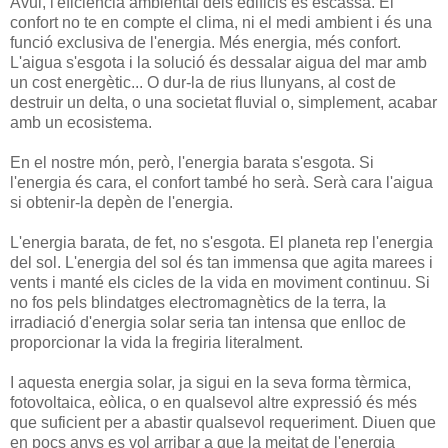
Avui, l'eficiència ambiental dels edificis és escassa. El
confort no te en compte el clima, ni el medi ambient i és una
funció exclusiva de l'energia. Més energia, més confort.
L'aigua s'esgota i la solució és dessalar aigua del mar amb
un cost energètic... O dur-la de rius llunyans, al cost de
destruir un delta, o una societat fluvial o, simplement, acabar
amb un ecosistema.
En el nostre món, però, l'energia barata s'esgota. Si
l'energia és cara, el confort també ho serà. Serà cara l'aigua
si obtenir-la depèn de l'energia.
L'energia barata, de fet, no s'esgota. El planeta rep l'energia
del sol. L'energia del sol és tan immensa que agita marees i
vents i manté els cicles de la vida en moviment continuu. Si
no fos pels blindatges electromagnètics de la terra, la
irradiació d'energia solar seria tan intensa que enlloc de
proporcionar la vida la fregiria literalment.
I aquesta energia solar, ja sigui en la seva forma tèrmica,
fotovoltaica, eòlica, o en qualsevol altre expressió és més
que suficient per a abastir qualsevol requeriment. Diuen que
en pocs anys es vol arribar a que la meitat de l'energia