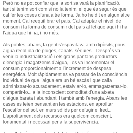
Però no es pot confiar que la sort salvarà la planificació. I
tant si tenim sort com si no la tenim, el que és segur és que
cal fer les coses d'una altre forma. Ja ho he dit en algun altre
moment. Cal reequilibrar el país. Cal adaptar el nivell de
consum i la forma de consumir del país al fet que aquí hi ha
l'aigua que hi ha, i no més.
Als pobles, abans, la gent s'espavilava amb dipòsits, pous,
aigua recollida de pluges, canals, sèquies... Després va
venir la industrialització i els grans pantans productors
d'energia i magatzems d'aigua, i es va incrementar el
consum proporcionalment a l'increment de despesa
energètica. Molt ràpidament es va passar de la consciència
individual de que l'aigua era un bé escàs i que calia
administrar-lo acuradament, estalviar-lo, emmagatzemar-lo,
compartir-lo... a la inconscient comoditat d'una aixeta
d'aigua barata i abundant. I també amb l'energia. Abans les
cases es feien pensant en les estacions, en aprofitar
l'escalfor del sol, en murs sòlids per defugir el fred...
L'aprofitament dels recursos era quelcom conscient,
fonamental i necessari per a la supervivència.