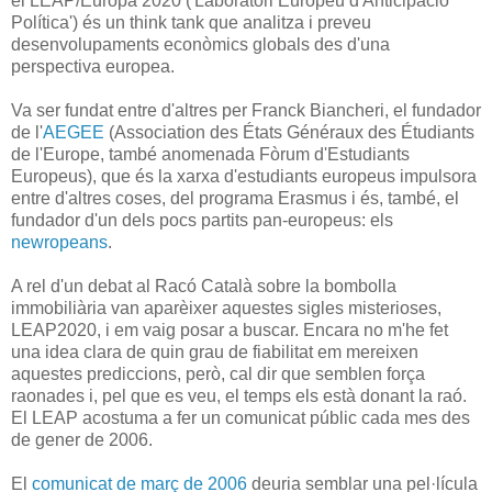
el LEAP/Europa 2020 ('Laboratori Europeu d'Anticipació
Política') és un think tank que analitza i preveu
desenvolupaments econòmics globals des d'una
perspectiva europea.
Va ser fundat entre d'altres per Franck Biancheri, el fundador
de l'
AEGEE
(Association des États Généraux des Étudiants
de l'Europe, també anomenada Fòrum d'Estudiants
Europeus), que és la xarxa d'estudiants europeus impulsora
entre d'altres coses, del programa Erasmus i és, també, el
fundador d'un dels pocs partits pan-europeus: els
newropeans
.
A rel d'un debat al Racó Català sobre la bombolla
immobiliària van aparèixer aquestes sigles misterioses,
LEAP2020, i em vaig posar a buscar. Encara no m'he fet
una idea clara de quin grau de fiabilitat em mereixen
aquestes prediccions, però, cal dir que semblen força
raonades i, pel que es veu, el temps els està donant la raó.
El LEAP acostuma a fer un comunicat públic cada mes des
de gener de 2006.
El
comunicat de març de 2006
deuria semblar una pel·lícula