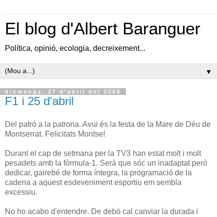
El blog d'Albert Baranguer
Política, opinió, ecologia, decreixement...
▼
diumenge, 27 d’abril del 2008
F1 i 25 d'abril
Del patró a la patrona. Avui és la festa de la Mare de Déu de
Montserrat. Felicitats Montse!
Durant el cap de setmana per la TV3 han estat molt i molt
pesadets amb la fòrmula-1. Serà que sóc un inadaptat però
dedicar, gairebé de forma íntegra, la programació de la
cadena a aquest esdeveniment esportiu em sembla
excessiu.
No ho acabo d'entendre. De debò cal canviar la durada i