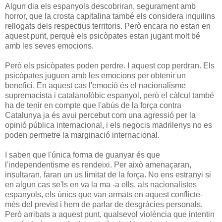
Algun dia els espanyols descobriran, segurament amb
horror, que la crosta capitalina també els considera inquilins
rellogats dels respectius territoris. Però encara no estan en
aquest punt, perquè els psicòpates estan jugant molt bé
amb les seves emocions.
Però els psicòpates poden perdre. I aquest cop perdran. Els
psicòpates juguen amb les emocions per obtenir un
benefici. En aquest cas l'emoció és el nacionalisme
supremacista i catalanofòbic espanyol, però el càlcul també
ha de tenir en compte que l'abús de la força contra
Catalunya ja és avui percebut com una agressió per la
opinió pública internacional, i els negocis madrilenys no es
poden permetre la marginació internacional.
I saben que l'única forma de guanyar és que
l'independentisme es rendeixi. Per això amenaçaran,
insultaran, faran un us limitat de la força. No ens estranyi si
en algun cas se'ls en va la ma -a ells, als nacionalistes
espanyols, els únics que van armats en aquest conflicte-
més del previst i hem de parlar de desgràcies personals.
Però arribats a aquest punt, qualsevol violència que intentin