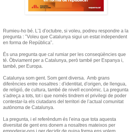
Rumieu-ho bé. L'1 d'octubre, si voleu, podreu respondre a la
pregunta : "Voleu que Catalunya sigui un estat independent
en forma de República".
És una pregunta que cal rumiar per les conseqüències que
té. Òbviament per a Catalunya, però també per Espanya i,
també, per Europa.
Catalunya som gent. Som gent diversa. Amb grans
diferències entre nosaltres : d'identitat, d'origen, de llengua,
de religió, de cultura, també de nivell econòmic. La pregunta
s'adreça a tots, tot i que només tindrem el privilegi de poder
contestar-la els ciutadans del territori de l'actual comunitat
autònoma de Catalunya.
La pregunta, i el referèndum és l'eina que tota aquesta
diversitat de gent ens donem a nosaltres mateixos per
empoderar-nos i per decidir de quina forma ens volem