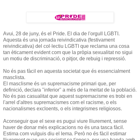
Avui, 28 de juny, és el Pride. El dia de l'orgull LGBTI.
Aquesta és una jornada reivindicativa (festivament
reivindicativa) del col·lectiu LGBTI que reclama una cosa
tan èticament evident com que la pròpia sexualitat no sigui
un motiu de discriminació, o pitjor, de rebuig i repressió.
No és pas fàcil en aquesta societat que és essencialment
masclista.
El masclisme és un supremacisme primari que, per
definició, declara "inferior" a més de la meitat de la població.
No és pas casualitat que aquest supremacisme es trobi en
l'arrel d'altres supremacismes com el racisme, o els
nacionalismes excloents, o els integrismes religiosos.
Aconseguir que el sexe es pugui viure lliurement, sense
haver de donar més explicacions no és una tasca fàcil.
Estima com vulguis diu el lema. Però no és fàcil estimar
lliurement quan una societat se t'oposa, per una banda amb