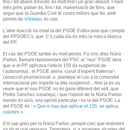
fins i tot abans d'existir, és molt trist i un gran absurd. Filant
més prim, potser és, fins i tot, malversació de fons, que
segur que la Guardia Civil té coses millors que fer, amb
permís de
Villarejo
, és clar.
L'altre reacció ha estat la del PSOE (l'altra pota que compta
del PPSOEC's, que C's cada dia és més la marca blanca
del PP.
El cas del PSOE també és molt penós. Fa cinc dies Núria
Parlon, flamant representant del PSC al "nou" PSOE deia
que si el PP aplicava l'article 155 (la suspensió de
l'autonomia) , el PSOE aniria -curull d'esperit fraternal i
convicció plurinacional- a plantejar el cas a la comunitat
internacional per impedir la dita suspensió... Ahir ja es va
veure que el nou PSOE no és gaire diferent del vell; que
Pedro Sánchez susaneja; i que l'opinió de la Núria Parlon
només és això, una opinió particular i no la del PSOE. La
del PSOE és :
« Que si hay que aplicar el 155, se aplica,
cojones »
.
Em sap greu per la Núria Parlon, perquè crec que realment
va dir el que pensava. Tanmateix, si a aquestes alçades del