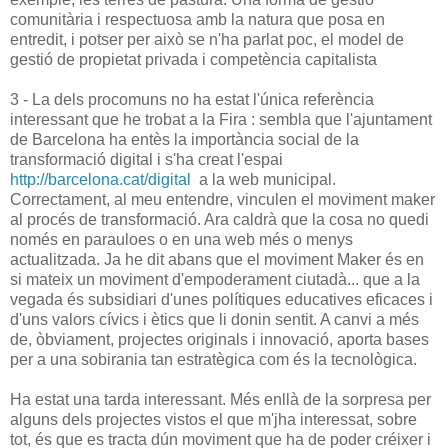
comunitària i respectuosa amb la natura que posa en
entredit, i potser per això se n'ha parlat poc, el model de
gestió de propietat privada i competència capitalista
3 - La dels procomuns no ha estat l'única referència
interessant que he trobat a la Fira : sembla que l'ajuntament
de Barcelona ha entès la importància social de la
transformació digital i s'ha creat l'espai
http://barcelona.cat/digital
a la web municipal.
Correctament, al meu entendre, vinculen el moviment maker
al procés de transformació. Ara caldrà que la cosa no quedi
només en parauloes o en una web més o menys
actualitzada. Ja he dit abans que el moviment Maker és en
si mateix un moviment d'empoderament ciutadà... que a la
vegada és subsidiari d'unes polítiques educatives eficaces i
d'uns valors cívics i ètics que li donin sentit. A canvi a més
de, òbviament, projectes originals i innovació, aporta bases
per a una sobirania tan estratègica com és la tecnològica.
Ha estat una tarda interessant. Més enllà de la sorpresa per
alguns dels projectes vistos el que m'jha interessat, sobre
tot, és que es tracta dún moviment que ha de poder créixer i