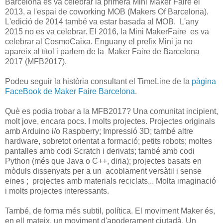
Barcelona es va celebrar la primera Mini Maker Faire el
2013, a l'espai de coworking MOB (Makers Of Barcelona).
L'edició de 2014 també va estar basada al MOB. L'any
2015 no es va celebrar. El 2016, la Mini MakerFaire es va
celebrar al CosmoCaixa. Enguany el prefix Mini ja no
apareix al títol i parlem de la Maker Faire de Barcelona
2017 (MFB2017).
Podeu seguir la història consultant el TimeLine de la
pàgina
FaceBook de Maker Faire Barcelona
.
Què es podia trobar a la MFB2017? Una comunitat incipient,
molt jove, encara pocs. I molts projectes. Projectes originals
amb Arduino i/o Raspberry; Impressió 3D; també altre
hardware, sobretot orientat a formació; petits robots; moltes
pantalles amb codi Scratch i derivats; també amb codi
Python (més que Java o C++, diria); projectes basats en
mòduls dissenyats per a un acoblament versàtil i sense
eines ; projectes amb materials reciclats... Molta imaginació
i molts projectes interessants.
També, de forma més subtil, política. El moviment Maker és,
en ell mateix, un moviment d'apoderament ciutadà. Un