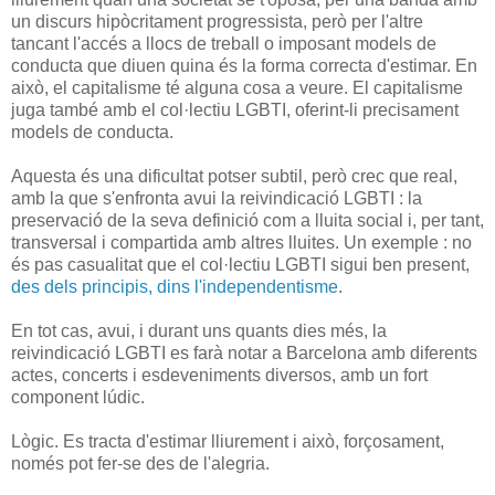
un discurs hipòcritament progressista, però per l'altre
tancant l'accés a llocs de treball o imposant models de
conducta que diuen quina és la forma correcta d'estimar. En
això, el capitalisme té alguna cosa a veure. El capitalisme
juga també amb el col·lectiu LGBTI, oferint-li precisament
models de conducta.
Aquesta és una dificultat potser subtil, però crec que real,
amb la que s'enfronta avui la reivindicació LGBTI : la
preservació de la seva definició com a lluita social i, per tant,
transversal i compartida amb altres lluites. Un exemple : no
és pas casualitat que el col·lectiu LGBTI sigui ben present,
des dels principis, dins l'independentisme
.
En tot cas, avui, i durant uns quants dies més, la
reivindicació LGBTI es farà notar a Barcelona amb diferents
actes, concerts i esdeveniments diversos, amb un fort
component lúdic.
Lògic. Es tracta d'estimar lliurement i això, forçosament,
només pot fer-se des de l'alegria.