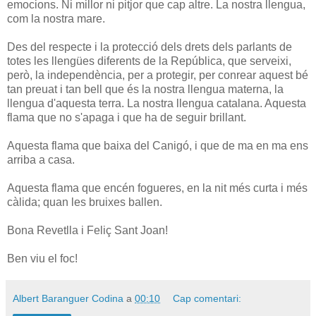
emocions. Ni millor ni pitjor que cap altre. La nostra llengua,
com la nostra mare.
Des del respecte i la protecció dels drets dels parlants de
totes les llengües diferents de la República, que serveixi,
però, la independència, per a protegir, per conrear aquest bé
tan preuat i tan bell que és la nostra llengua materna, la
llengua d'aquesta terra. La nostra llengua catalana. Aquesta
flama que no s'apaga i que ha de seguir brillant.
Aquesta flama que baixa del Canigó, i que de ma en ma ens
arriba a casa.
Aquesta flama que encén fogueres, en la nit més curta i més
càlida; quan les bruixes ballen.
Bona Revetlla i Feliç Sant Joan!
Ben viu el foc!
Albert Baranguer Codina
a
00:10
Cap comentari: