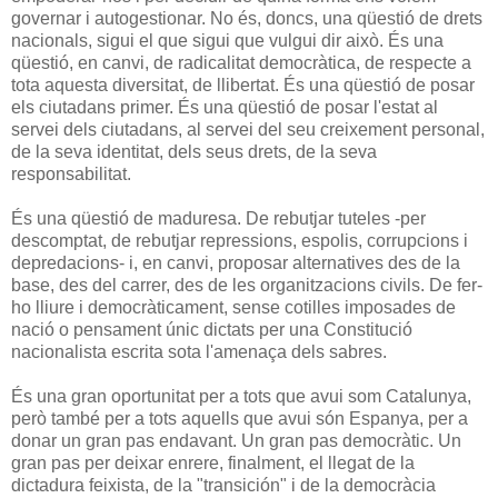
governar i autogestionar. No és, doncs, una qüestió de drets
nacionals, sigui el que sigui que vulgui dir això. És una
qüestió, en canvi, de radicalitat democràtica, de respecte a
tota aquesta diversitat, de llibertat. És una qüestió de posar
els ciutadans primer. És una qüestió de posar l'estat al
servei dels ciutadans, al servei del seu creixement personal,
de la seva identitat, dels seus drets, de la seva
responsabilitat.
És una qüestió de maduresa. De rebutjar tuteles -per
descomptat, de rebutjar repressions, espolis, corrupcions i
depredacions- i, en canvi, proposar alternatives des de la
base, des del carrer, des de les organitzacions civils. De fer-
ho lliure i democràticament, sense cotilles imposades de
nació o pensament únic dictats per una Constitució
nacionalista escrita sota l'amenaça dels sabres.
És una gran oportunitat per a tots que avui som Catalunya,
però també per a tots aquells que avui són Espanya, per a
donar un gran pas endavant. Un gran pas democràtic. Un
gran pas per deixar enrere, finalment, el llegat de la
dictadura feixista, de la "transición" i de la democràcia