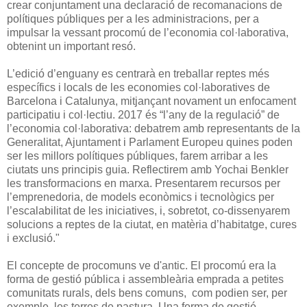
crear conjuntament una declaració de recomanacions de
polítiques públiques per a les administracions, per a
impulsar la vessant procomú de l’economia col·laborativa,
obtenint un important resó.
L’edició d’enguany es centrarà en treballar reptes més
específics i locals de les economies col·laboratives de
Barcelona i Catalunya, mitjançant novament un enfocament
participatiu i col·lectiu. 2017 és “l’any de la regulació” de
l’economia col·laborativa: debatrem amb representants de la
Generalitat, Ajuntament i Parlament Europeu quines poden
ser les millors polítiques públiques, farem arribar a les
ciutats uns principis guia. Reflectirem amb Yochai Benkler
les transformacions en marxa. Presentarem recursos per
l’emprenedoria, de models econòmics i tecnològics per
l’escalabilitat de les iniciatives, i, sobretot, co-dissenyarem
solucions a reptes de la ciutat, en matèria d’habitatge, cures
i exclusió."
El concepte de procomuns ve d'antic. El procomú era la
forma de gestió pública i assembleària emprada a petites
comunitats rurals, dels bens comuns, com podien ser, per
exemple, les terres de pastura. Una forma de gestió