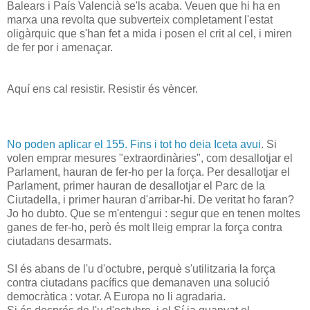
Balears i País Valencià se'ls acaba. Veuen que hi ha en
marxa una revolta que subverteix completament l'estat
oligàrquic que s'han fet a mida i posen el crit al cel, i miren
de fer por i amenaçar.
Aquí ens cal resistir. Resistir és vèncer.
No poden aplicar el 155. Fins i tot ho deia Iceta avui
. Si
volen emprar mesures "extraordinàries", com desallotjar el
Parlament, hauran de fer-ho per la força. Per desallotjar el
Parlament, primer hauran de desallotjar el Parc de la
Ciutadella, i primer hauran d'arribar-hi. De veritat ho faran?
Jo ho dubto. Que se m'entengui : segur que en tenen moltes
ganes de fer-ho, però és molt lleig emprar la força contra
ciutadans desarmats.
SI és abans de l'u d'octubre, perquè s'utilitzaria la força
contra ciutadans pacífics que demanaven una solució
democràtica : votar. A Europa no li agradaria.