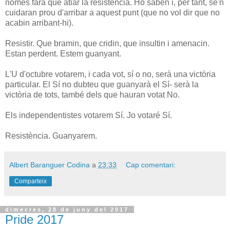
només farà que atiar la resistència. Ho saben i, per tant, se'n
cuidaran prou d'arribar a aquest punt (que no vol dir que no
acabin arribant-hi).
Resistir. Que bramin, que cridin, que insultin i amenacin.
Estan perdent. Estem guanyant.
L'U d'octubre votarem, i cada vot, sí o no, serà una victòria
particular. El Sí no dubteu que guanyarà el Sí- serà la
victòria de tots, també dels que hauran votat No.
Els independentistes votarem Sí. Jo votaré Sí.
Resistència. Guanyarem.
Albert Baranguer Codina
a
23:33
Cap comentari:
Comparteix
dimecres, 28 de juny del 2017
Pride 2017