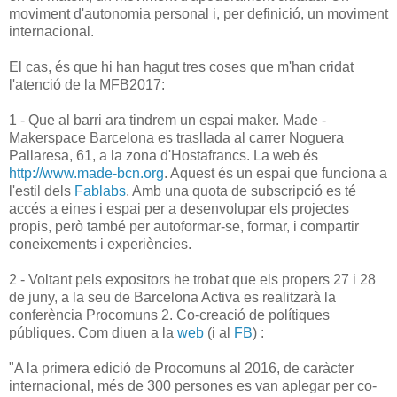
moviment d'autonomia personal i, per definició, un moviment
internacional.
El cas, és que hi han hagut tres coses que m'han cridat
l'atenció de la MFB2017:
1 - Que al barri ara tindrem un espai maker. Made -
Makerspace Barcelona es trasllada al carrer Noguera
Pallaresa, 61, a la zona d'Hostafrancs. La web és
http://www.made-bcn.org
. Aquest és un espai que funciona a
l'estil dels
Fablabs
. Amb una quota de subscripció es té
accés a eines i espai per a desenvolupar els projectes
propis, però també per autoformar-se, formar, i compartir
coneixements i experiències.
2 - Voltant pels expositors he trobat que els propers 27 i 28
de juny, a la seu de Barcelona Activa es realitzarà la
conferència Procomuns 2. Co-creació de polítiques
públiques. Com diuen a la
web
(i al
FB
) :
"A la primera edició de Procomuns al 2016, de caràcter
internacional, més de 300 persones es van aplegar per co-