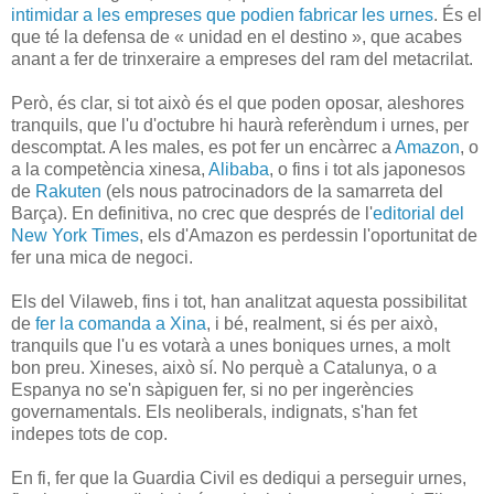
intimidar a les empreses que podien fabricar les urnes
. És el
que té la defensa de « unidad en el destino », que acabes
anant a fer de trinxeraire a empreses del ram del metacrilat.
Però, és clar, si tot això és el que poden oposar, aleshores
tranquils, que l'u d'octubre hi haurà referèndum i urnes, per
descomptat. A les males, es pot fer un encàrrec a
Amazon
, o
a la competència xinesa,
Alibaba
, o fins i tot als japonesos
de
Rakuten
(els nous patrocinadors de la samarreta del
Barça). En definitiva, no crec que després de l'
editorial del
New York Times
, els d'Amazon es perdessin l'oportunitat de
fer una mica de negoci.
Els del Vilaweb, fins i tot, han analitzat aquesta possibilitat
de
fer la comanda a Xina
, i bé, realment, si és per això,
tranquils que l'u es votarà a unes boniques urnes, a molt
bon preu. Xineses, això sí. No perquè a Catalunya, o a
Espanya no se'n sàpiguen fer, si no per ingerències
governamentals. Els neoliberals, indignats, s'han fet
indepes tots de cop.
En fi, fer que la Guardia Civil es dediqui a perseguir urnes,