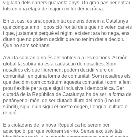
vigilada dels darrers quaranta anys. Un gran pas per entrar
tots en una etapa de major i millor democràcia.
En tot cas, és una oportunitat que ens donem a Catalunya i
que compta amb l' oposició frontal dels que no volen canvis
i que, justament perquè el règim existent ara ho nega, ens
diuen que no podem decidir, que no tenim dret a decidir.
Que no som sobirans.
Avui la sobirania no és als pobles o a les nacions. Al món
global la sobirania és a cadascun de nosaltres. Som
nosaltres els que lliurement podem decidir viure en
comunitat i en quina forma de comunitat. Som nosaltres els
que decidim com construim aquesta comunitat i com la fem
prou flexible per a que sigui inclusiva i democràtica. Ser
ciutadà de la República de Catalunya ha de ser la forma de
pertànyer al món, de ser ciutadà lliure del món (i no un
súbdit), sigui quin sigui el nostre origen, llengua, cultura o
religió.
Els ciutadans de la nova República ho serem per
adscripció, per que voldrem ser-ho. Sense exclusivitats