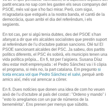
partit encara no sap com les gasten els seus companys del
PSOE, més val que s'ho faci mirar. Però, com sigui,
m'agradaria que estigués a la nostra banda, el cantó de la
democràcia, quan arribi el dia del referèndum, i els
següents.
En tot cas, per si algú tenia dubtes, des del PSOE s'han
afanyat a dir que els alcaldes socialistes que prestin suport
al referèndum de l'u d'octubre patiran sancions. Olé tu! El
PSOE sancionant alcaldes del PSC. Ja sabeu, dos partits
polítics diferents, el PSC és sobirà, els municipis tenen una
vida política pròpia... En fi, tot per l'aigüera. Susana Díaz
deu estar molt emprenyada : el Pedro Sánchez va i li còpia
el programa, si més no, la part catalana. Em pregunto
si
Iceta encara vol que Pedro Sánchez el salvi
, perquè amb
amics així, més val arrencar a córrer.
En fi. Dues notícies que donen una idea de com ho veuen
això de l'u d'octubre al país del costat : "Ordeno y mando" i
"esto lo arreglamos con un par de números de la
benemérita". Ens prenen per menys que súbdits.