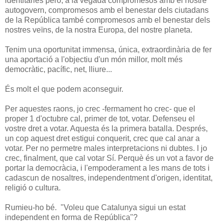
identitàries però, a la vegada compromesos amb el nostre
autogovern, compromesos amb el benestar dels ciutadans
de la República també compromesos amb el benestar dels
nostres veïns, de la nostra Europa, del nostre planeta.
Tenim una oportunitat immensa, única, extraordinària de fer
una aportació a l'objectiu d'un món millor, molt més
democràtic, pacífic, net, lliure...
És molt el que podem aconseguir.
Per aquestes raons, jo crec -fermament ho crec- que el
proper 1 d'octubre cal, primer de tot, votar. Defenseu el
vostre dret a votar. Aquesta és la primera batalla. Després,
un cop aquest dret estigui conquerit, crec que cal anar a
votar. Per no permetre males interpretacions ni dubtes. I jo
crec, finalment, que cal votar Sí. Perquè és un vot a favor de
portar la democràcia, i l'empoderament a les mans de tots i
cadascun de nosaltres, independentment d'origen, identitat,
religió o cultura.
Rumieu-ho bé. "Voleu que Catalunya sigui un estat
independent en forma de República"?