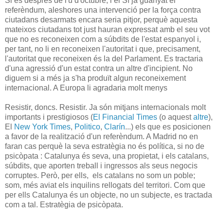
Si és després de l'u d'octubre, i el Sí ja guanyat el
referèndum, aleshores una intervenció per la força contra
ciutadans desarmats encara seria pitjor, perquè aquesta
mateixos ciutadans tot just hauran expressat amb el seu vot
que no es reconeixen com a súbdits de l'estat espanyol i,
per tant, no li en reconeixen l'autoritat i que, precisament,
l'autoritat que reconeixen és la del Parlament. Es tractaria
d'una agressió d'un estat contra un altre d'incipient. No
diguem si a més ja s'ha produït algun reconeixement
internacional. A Europa li agradaria molt menys
Resistir, doncs. Resistir. Ja són mitjans internacionals molt
importants i prestigiosos (
El Financial Times
(o aquest
altre
),
El
New York Times
,
Politico
,
Clarín
...) els que es posicionen
a favor de la realització d'un referèndum. A Madrid no en
faran cas perquè la seva estratègia no és política, si no de
psicòpata : Catalunya és seva, una propietat, i els catalans,
súbdits, que aporten treball i ingressos als seus negocis
corruptes. Però, per ells, els catalans no som un poble;
som, més aviat els inquilins rellogats del territori. Com que
per ells Catalunya és un objecte, no un subjecte, es tractada
com a tal. Estratègia de psicòpata.