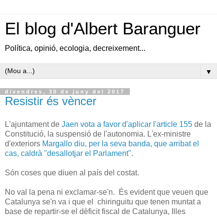
El blog d'Albert Baranguer
Política, opinió, ecologia, decreixement...
▼
divendres, 30 de juny del 2017
Resistir és vèncer
L'ajuntament de
Jaen vota a favor d'aplicar l'article 155
de la
Constitució, la suspensió de l'autonomia. L'ex-ministre
d'exteriors
Margallo diu, per la seva banda, que arribat el
cas, caldrà "desallotjar el Parlament"
.
Són coses que diuen al país del costat.
No val la pena ni exclamar-se'n. És evident que veuen que
Catalunya se'n va i que el chiringuitu que tenen muntat a
base de repartir-se el dèficit fiscal de Catalunya, Illes