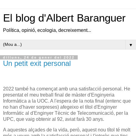
El blog d'Albert Baranguer
Política, opinió, ecologia, decreixement...
▼
dilluns, 24 de gener del 2022
Un petit exit personal
2022 també ha començat amb una satisfacció personal. He
presentat el meu treball final de màster d'Enginyeria
Informàtica a la UOC. A l'espera de la nota final (entenc que
no han d'haver sorpreses) afegeixo el títol d'Enginyer
Informàtic al d'Enginyer Tècnic de Telecomunicació, per la
UPC, que vaig obtenir al 92, aviat farà 30 anys.
A aquestes alçades de la vida, però, aquest nou títol té molt
més a veure amb la satisfacció personal i l'interès que tinc