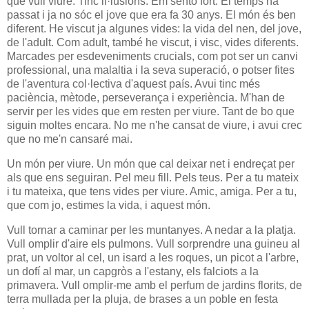
que vull viure. Tinc il·lusions. Em sento fort. El temps ha
passat i ja no sóc el jove que era fa 30 anys. El món és ben
diferent. He viscut ja algunes vides: la vida del nen, del jove,
de l'adult. Com adult, també he viscut, i visc, vides diferents.
Marcades per esdeveniments crucials, com pot ser un canvi
professional, una malaltia i la seva superació, o potser fites
de l'aventura col·lectiva d'aquest país. Avui tinc més
paciència, mètode, perseverança i experiència. M'han de
servir per les vides que em resten per viure. Tant de bo que
siguin moltes encara. No me n'he cansat de viure, i avui crec
que no me'n cansaré mai.
Un món per viure. Un món que cal deixar net i endreçat per
als que ens seguiran. Pel meu fill. Pels teus. Per a tu mateix
i tu mateixa, que tens vides per viure. Amic, amiga. Per a tu,
que com jo, estimes la vida, i aquest món.
Vull tornar a caminar per les muntanyes. A nedar a la platja.
Vull omplir d'aire els pulmons. Vull sorprendre una guineu al
prat, un voltor al cel, un isard a les roques, un picot a l'arbre,
un dofí al mar, un capgròs a l'estany, els falciots a la
primavera. Vull omplir-me amb el perfum de jardins florits, de
terra mullada per la pluja, de brases a un poble en festa