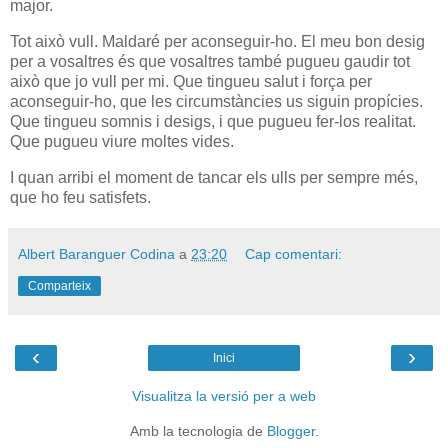
major.
Tot això vull. Maldaré per aconseguir-ho. El meu bon desig
per a vosaltres és que vosaltres també pugueu gaudir tot
això que jo vull per mi. Que tingueu salut i força per
aconseguir-ho, que les circumstàncies us siguin propícies.
Que tingueu somnis i desigs, i que pugueu fer-los realitat.
Que pugueu viure moltes vides.
I quan arribi el moment de tancar els ulls per sempre més,
que ho feu satisfets.
Albert Baranguer Codina
a
23:20
Cap comentari:
Comparteix
‹
›
Inici
Visualitza la versió per a web
Amb la tecnologia de
Blogger
.