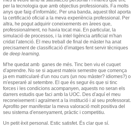
per la tecnologia que amb objectius professionals. Fa molts
anys que faig d'informàtic. Per una banda, aquest títol aporta
la certificació oficial a la meva experiència professional. Per
altra, he pogut adquirir coneixements en àrees que,
professionalment, no havia tocat mai. En particular, la
simulació de processos, i la intel·ligència artificial m'han
cridat l'atenció. El meu treball de final de màster ha anat
precisament de classificació d'imatges fent servir tècniques
de
deep learning.
M'he quedat amb ganes de més. Tinc ben viu el cuquet
d'aprendre. No se si aquest mateix semestre que comença
ja em matricularé d'un nou curs (un nou màster? idiomes?) o
m'esperaré al setembre. El que és segur és que si tinc
forces i les condicions acompanyen, aquests no seran els
darrers estudis que faci amb la UOC. Des d'aquí el meu
reconeixement i agraïment a la institució i al seu professorat.
Aprofito per manifestar la meva valoració molt positiva del
seu sistema d'ensenyament, pràctic i competitiu.
Un petit èxit personal. Estic satisfet. És clar que sí.