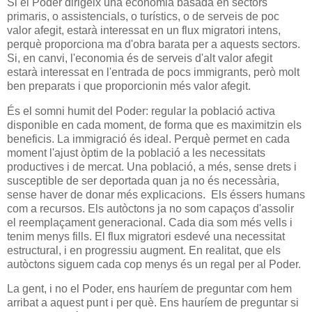
Si el Poder dirigeix una economia basada en sectors
primaris, o assistencials, o turístics, o de serveis de poc
valor afegit, estarà interessat en un flux migratori intens,
perquè proporciona ma d'obra barata per a aquests sectors.
Si, en canvi, l'economia és de serveis d'alt valor afegit
estarà interessat en l'entrada de pocs immigrants, però molt
ben preparats i que proporcionin més valor afegit.
És el somni humit del Poder: regular la població activa
disponible en cada moment, de forma que es maximitzin els
beneficis. La immigració és ideal. Perquè permet en cada
moment l'ajust òptim de la població a les necessitats
productives i de mercat. Una població, a més, sense drets i
susceptible de ser deportada quan ja no és necessària,
sense haver de donar més explicacions. Els éssers humans
com a recursos. Els autòctons ja no som capaços d'assolir
el reemplaçament generacional. Cada dia som més vells i
tenim menys fills. El flux migratori esdevé una necessitat
estructural, i en progressiu augment. En realitat, que els
autòctons siguem cada cop menys és un regal per al Poder.
La gent, i no el Poder, ens hauríem de preguntar com hem
arribat a aquest punt i per què. Ens hauríem de preguntar si