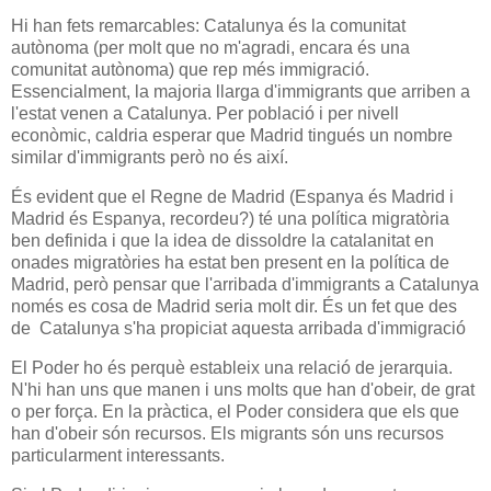
Hi han fets remarcables: Catalunya és la comunitat
autònoma (per molt que no m'agradi, encara és una
comunitat autònoma) que rep més immigració.
Essencialment, la majoria llarga d'immigrants que arriben a
l'estat venen a Catalunya. Per població i per nivell
econòmic, caldria esperar que Madrid tingués un nombre
similar d'immigrants però no és així.
És evident que el Regne de Madrid (Espanya és Madrid i
Madrid és Espanya, recordeu?) té una política migratòria
ben definida i que la idea de dissoldre la catalanitat en
onades migratòries ha estat ben present en la política de
Madrid, però pensar que l'arribada d'immigrants a Catalunya
només es cosa de Madrid seria molt dir. És un fet que des
de Catalunya s'ha propiciat aquesta arribada d'immigració
El Poder ho és perquè estableix una relació de jerarquia.
N'hi han uns que manen i uns molts que han d'obeir, de grat
o per força. En la pràctica, el Poder considera que els que
han d'obeir són recursos. Els migrants són uns recursos
particularment interessants.