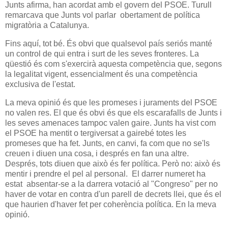
Junts afirma, han acordat amb el govern del PSOE. Turull
remarcava que Junts vol parlar obertament de política
migratòria a Catalunya.
Fins aquí, tot bé. És obvi que qualsevol país seriós manté
un control de qui entra i surt de les seves fronteres. La
qüestió és com s'exercirà aquesta competència que, segons
la legalitat vigent, essencialment és una competència
exclusiva de l'estat.
La meva opinió és que les promeses i juraments del PSOE
no valen res. El que és obvi és que els escarafalls de Junts i
les seves amenaces tampoc valen gaire. Junts ha vist com
el PSOE ha mentit o tergiversat a gairebé totes les
promeses que ha fet. Junts, en canvi, fa com que no se'ls
creuen i diuen una cosa, i després en fan una altre.
Després, tots diuen que això és fer política. Però no: això és
mentir i prendre el pel al personal. El darrer numeret ha
estat absentar-se a la darrera votació al "Congreso" per no
haver de votar en contra d'un parell de decrets llei, que és el
que haurien d'haver fet per coherència política. En la meva
opinió.