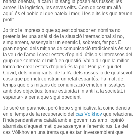
banda oriental, la carn i la sang la posen els russos; les
armes i la logística, les seves elits. Com de costum allà i
aquí, és el poble el que pateix i mor; i les elits les que treuen
profit.
Jo tinc la impressió que aquest opinador en nòmina no
pretenia fer una anàlisi de la situació internacional si no,
simplement, assenyalar un enemic i, sobretot, fer por. El
gran negoci dels mitjans de comunicació tradicionals és ser
la veu de l'amo i crear estats d'opinió útils als interessos del
grup que controla el mitjà en qüestió. Val a dir que la millor
forma de crear estats d'opinió és la por. Por, ja sigui del
Covid, dels immigrants, de la IA, dels russos, o de qualsevol
cosa que permeti construir un relat espantós. Fa molt de
temps que els mitjans de comunicació emeten missatges
amb dos objectius: tornar estúpida i infantil a la societat, i
espantar-la per a que sigui obedient.
Jo seré un paranoic, però trobo significativa la coincidència
en el temps de la recuperació del
cas Vólkhov
que relaciona
l'independentisme català amb el govern rus amb l'opinió
alarmista d'aquest matí que assenyala l'enemic rus. La del
cas Vólkhov en una trama que és tan inversemblant que