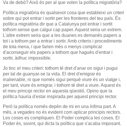
Va de debò? Això és per al que volen la política migratòria?
Política migratòria és qualsevol cosa que estableixi un criteri
sobre qui pot entrar i sortir per les fronteres del teu país. És
política migratòria dir que a Catalunya pot entrar i sortit
tothom sense que calgui cap paper. Aquest seria un extrem.
L'altre extrem seria que a les duanes es demanés papers a
tot i a tothom per a entrar i sortir. Amb criteris i procediments
de tota mena, i que farien més o menys complicat
d'aconseguir els papers a tothom que hagués d'entrar i
sortir, àdhuc impossible.
Jo tinc el meu criteri: tothom té dret d'anar on sigui i pugui
per tal de guanyar-se la vida. El dret d'emigrar és
inalienable, ni que només sigui perquè viure és un viatge i,
per tant, viure és emigrar, i tothom té dret a viure. Aquest és
el meu principi rector en aquesta qüestió. Opino que la
política hauria d'estar inspirada per aquest principi rector.
Però la política només depèn de mi en una ínfima part. A
més, a vegades no és evident com aplicar principis rectors.
Les coses es compliquen. El Poder complica les coses. El
Poder és, sovint, qui dicta la política que s'acaba imposant.