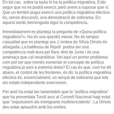
En tot cas, sobre la taula hi ha la política migratòria. Estic
segur que no es podrà exercir, però anem a suposar que sí.
Que un territori pugui exercir una política migratòria efectiva
és, sense discussió, una demostració de sobirania. En
aquest sentit, benvinguda sigui la competència.
Immediatament es planteja la pregunta de «Quina política
migratòria?». No és una qüestió menor. No és tampoc
casualitat que es plantegi ara. L'ombra de Sílvia Orriols és
allargada. La batllessa de Ripoll podria ser una
competència molt dura pel flanc dret de Junts i és una
amenaça que cal neutralitzar. Vet aquí un primer problema:
com pot ser que només esmentar el concepte de política
migratòria ja soni a extrema dreta? El cas és que, com he dit
abans, el control de les fronteres, és dir, la política migratòria
efectiva és, essencialment, un senyal de sobirania que tots
els estats independents exerceixen.
Per això ha estat tan lamentable que la "política migratòria"
que ha presentata Turull avui al Consell Nacional hagi estat
que "expulsarem als immigrants multireincidents". La Orriols
deu estar aplaudint amb les orelles.