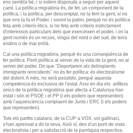
ens sembla bé, i si estem disposats a seguir per aquest
camí. La política migratòria és, de fet, un component de la
política, i la política, per descomptat, no la fem la gent, si no
que ens la fa el Poder, i sovint la patim, perquè no és política
feta amb criteris ètics, si no feta amb criteris estrictament
d'interessos particulars dels que exerceixen el poder, i on la
gent només és un recurs, vingui del nord o del sud, de terra
endins o de mar enllà.
Cal una política migratòria, perquè és una conseqüència de
fer política. Però política al servei de la vida de la gent, no al
servei del poder. Dir que "Deportarem als delinqüents
immigrants reincidents" no és fer política: és electoralisme
del dolent. A més, no serà possible, perquè aquesta
competència és exclusiva de l'estat. Avui en dia els artífexs
únics de la política migratòria que afecta a Catalunya han
estat i són el PSOE i el PP (i els poders que representen)
amb l'aquiescència complaent de Junts i ERC (i els poders
que representen).
Tots els partits catalans, de la CUP a VOX, vol gallinaci,
s'han apressat a dir la seva. Això sí, des d'un punt de vista
electoralista i per a satisfacció de la parròquia respectiva.