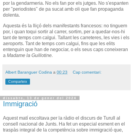
por la gendarmeria. No els fan por els jutges. No s'espanten
per "periodistes" de pa sucat amb oli que fan propaganda
dolenta.
Aquesta és la lliçó dels manifestants francesos: no tinguem
por, i quan toqui sortir al carrer, sortim, per a quedar-nos-hi
tant de temps com calgui. Tallant les carreteres, les vies i els
aeroports. Tant de temps com calgui, fins que les elits
entenguin que han de negociar, o els seus caps coneixeran
a
Madame la Guillotine.
Albert Baranguer Codina
a
00:23
Cap comentari:
Comparteix
dissabte, 13 de gener del 2024
Immigració
Aquest matí escoltava per la ràdio el discurs de Turull al
consell nacional de Junts. Ha fet un especial esment en el
traspàs integral de la competència sobre immigració que,