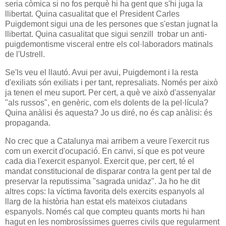
seria còmica si no fos perquè hi ha gent que s'hi juga la
llibertat. Quina casualitat que el President Carles
Puigdemont sigui una de les persones que s'estan jugnat la
llibertat. Quina casualitat que sigui senzill trobar un anti-
puigdemontisme visceral entre els col·laboradors matinals
de l'Ustrell.
Se'ls veu el llautó. Avui per avui, Puigdemont i la resta
d'exiliats són exiliats i per tant, represaliats. Només per això
ja tenen el meu suport. Per cert, a què ve això d'assenyalar
"als russos", en genèric, com els dolents de la pel·lícula?
Quina anàlisi és aquesta? Jo us diré, no és cap anàlisi: és
propaganda.
No crec que a Catalunya mai arribem a veure l'exercit rus
com un exercit d'ocupació. En canvi, sí que es pot veure
cada dia l'exercit espanyol. Exercit que, per cert, té el
mandat constitucional de disparar contra la gent per tal de
preservar la reputissima "sagrada unidaz". Ja ho he dit
altres cops: la víctima favorita dels exercits espanyols al
llarg de la història han estat els mateixos ciutadans
espanyols. Només cal que compteu quants morts hi han
hagut en les nombrosíssimes guerres civils que regularment