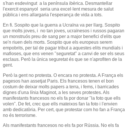
s'han esdevingut a la península ibèrica. Desmantellar
l'exercit espanyol seria una excel·lent mesura de salut
pública i ens allargaria l'esperança de vida a tots.
En fi. Sospito que la guerra a Ucraïna va per llarg. Sospito
que molts joves, i no tan joves, ucraïnesos i russos pagaran
un monstruós preu de sang per a major benefici d'elits que
se'n riuen dels morts. Sospito que els europeus serem
empobrits, per tal de pagar tribut a aquestes elits mundials i
mafioses, que ens venen "seguretat" a canvi de ser els seus
esclaus. Però la única seguretat és que se n'aprofiten de la
gent.
Però la gent no protesta. O encara no protesta. A França els
pagesos han assetjat Paris. Els francesos tenen el bon
costum de deixar molts papers a terra, i fems, i barricades
dignes d'una línia Maginot, a les seves protestes. Als
manifestants francesos no els fa por donar "la foto que ells
volen". De fet, crec que ells mateixos fan la foto i l'envien
amb dedicatòria. Per cert, que protestar com ho fan a França
no és terrorisme.
Als manifestants francesos no els fa por Rússia. No els fa