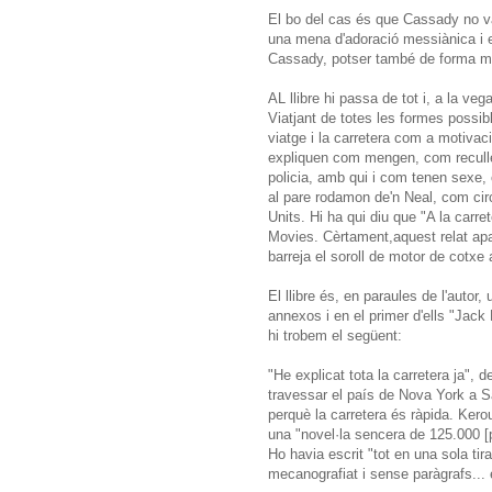
El bo del cas és que Cassady no va
una mena d'adoració messiànica i e
Cassady, potser també de forma mes
AL llibre hi passa de tot i, a la ve
Viatjant de totes les formes possib
viatge i la carretera com a motivac
expliquen com mengen, com reculle
policia, amb qui i com tenen sexe,
al pare rodamon de'n Neal, com circ
Units. Hi ha qui diu que "A la carr
Movies. Cèrtament,aquest relat apa
barreja el soroll de motor de cotxe
El llibre és, en paraules de l'autor,
annexos i en el primer d'ells "Jack
hi trobem el següent:
"He explicat tota la carretera ja",
travessar el país de Nova York a S
perquè la carretera és ràpida. Kerou
una "novel·la sencera de 125.000 [pa
Ho havia escrit "tot en una sola tir
mecanografiat i sense paràgrafs... e