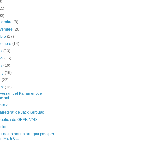
8)
15)
93)
esembre
(8)
ovembre
(26)
ubre
(17)
etembre
(14)
st
(13)
iol
(16)
ny
(19)
aig
(16)
il
(23)
arç
(12)
versari del Parlament del
ncipat
ista?
carretera" de Jack Kerouac
publica de GEAB N°43
pcions
 no ho hauria arreglat pas (per
n Martí C...