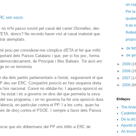
un co
Per la 
RC són socis
.
quatre
8 de m
 no m'hi passo sovint pel casal del carrer Olzinelles, dec
Refer
'ETA, doncs? No recordo haver vist al casal material que
trar atemptats.
propos
►
de fe
é prou per considerar-me còmplice d'ETA el fet que militi
►
de g
portant dels Països Catalans i que, per si fos poc, forma
i democràticament, de Principat i Illes Balears. Tot això em
►
2009
(1
e en un terrorista.
►
2008
(1
dia dels partits parlamentaris a l'estat, segurament el que
►
2007
(1
P deu ser ERC. Compartint posició en l'eix esquerra dreta
►
2006
(6
a a l'eix nacional. Convé no oblidar-ho. I aquesta oposició es
ha estat i és a governs on dins del que permetia la seva
 del seu programa, i on no governa ha fet una oposició dura
Enllaços
alencià, en particular contra el PP. I a les corts, quan ha
The Anar
 més de dos) contra el PSOE. I sempre a favor dels Països
Castelle
De la di
Apunts d
vocar que els dòbermans del PP ens titllin a ERC de
An Incon