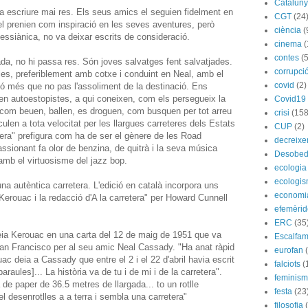
Catalun
 escriure mai res. Els seus amics el seguien fidelment en
CGT
(24
l prenien com inspiració en les seves aventures, però
ciència
(
siànica, no va deixar escrits de consideració.
cinema
(
contes
(5
gada, no hi passa res. Són joves salvatges fent salvatjades.
corrupci
les, preferiblement amb cotxe i conduint en Neal, amb el
covid
(2)
ió més que no pas l'assoliment de la destinació. Ens
n autoestopistes, a qui coneixen, com els persegueix la
Covid19
 com beuen, ballen, es droguen, com busquen per tot arreu
crisi
(158
ulen a tota velocitat per les llargues carreteres dels Estats
CUP
(2)
etera" prefigura com ha de ser el gènere de les Road
decreix
ssionant fa olor de benzina, de quitrà i la seva música
Desobed
 amb el virtuosisme del jazz bop.
ecologia
ecologi
 una autèntica carretera. L'edició en català incorpora uns
economi
 Kerouac i la redacció d'A la carretera" per Howard Cunnell
efemèrid
ERC
(35
 deia Kerouac en una carta del 12 de maig de 1951 que va
Escalfam
an Francisco per al seu amic Neal Cassady. "Ha anat ràpid
eurofan
ac deia a Cassady que entre el 2 i el 22 d'abril havia escrit
falciots
(
raules]... La història va de tu i de mi i de la carretera".
feminis
a de paper de 36.5 metres de llargada... to un rotlle
festa
(23
l desenrotlles a a terra i sembla una carretera"
filosofia