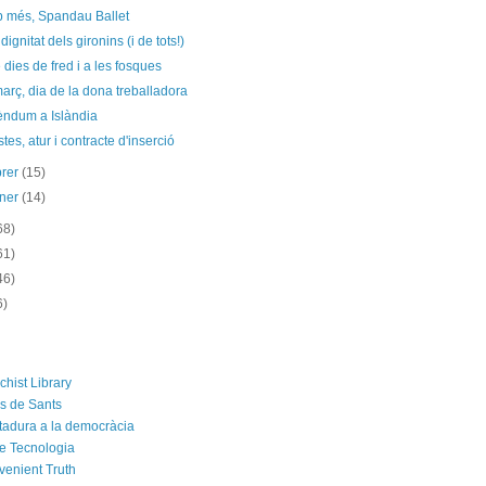
p més, Spandau Ballet
dignitat dels gironins (i de tots!)
 dies de fred i a les fosques
arç, dia de la dona treballadora
èndum a Islàndia
tes, atur i contracte d'inserció
brer
(15)
ener
(14)
68)
61)
46)
6)
chist Library
rs de Sants
ctadura a la democràcia
e Tecnologia
venient Truth