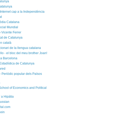
alunya
atalunya
 Internet cap a la Independència
at
èdia Catalana
cial Mundial
 Vicente Ferrer
tat de Catalunya
n català
cionari de la llengua catalana
rello - el bloc del meu brother Joan!
a Barcelona
d'Estadística de Catalunya
ared
- Periòdic popular dels Països
s
chool of Economics and Political
 a Hipàtia
ussian
ital.com
ein