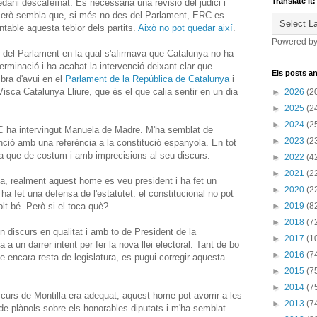
Translate it!
ani descafeïnat. És necessària una revisió del judici i
. Però sembla que, si més no des del Parlament, ERC es
table aquesta tebior dels partits.
Això no pot quedar així
.
Powered b
ó del Parlament en la qual s'afirmava que Catalunya no ha
terminació i ha acabat la intervenció deixant clar que
Els posts an
mbra d'avui en el
Parlament de la República de Catalunya
i
sca Catalunya Lliure, que és el que calia sentir en un dia
►
2026
(2
►
2025
(2
►
2024
(2
RC ha intervingut Manuela de Madre. M'ha semblat de
►
2023
(2
nció amb una referència a la constitució espanyola. En tot
 que de costum i amb imprecisions al seu discurs.
►
2022
(4
►
2021
(2
a, realment aquest home es veu president i ha fet un
►
2020
(2
 ha fet una defensa de l'estatutet: el constitucional no pot
lt bé. Però si el toca què?
►
2019
(8
►
2018
(7
 discurs en qualitat i amb to de President de la
►
2017
(1
a a un darrer intent per fer la nova llei electoral. Tant de bo
►
2016
(7
ue encara resta de legislatura, es pugui corregir aquesta
►
2015
(7
►
2014
(7
scurs de Montilla era adequat, aquest home pot avorrir a les
►
2013
(7
de plànols sobre els honorables diputats i m'ha semblat