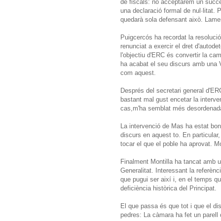
de fiscals: no acceptarem un succed
una declaració formal de nul·litat
quedarà sola defensant això. Lamen
Puigcercós ha recordat la resoluci
renunciat a exercir el dret d'autode
l'objectiu d'ERC és convertir la ca
ha acabat el seu discurs amb una Vi
com aquest.
Després del secretari general d'E
bastant mal gust encetar la interve
cas,m'ha semblat més desordenada
La intervenció de Mas ha estat bon
discurs en aquest to. En particular,
tocar el que el poble ha aprovat. Mo
Finalment Montilla ha tancat amb un
Generalitat. Interessant la referènci
que pugui ser així i, en el temps q
deficiència històrica del Principat.
El que passa és que tot i que el di
pedres: La càmara ha fet un parell 