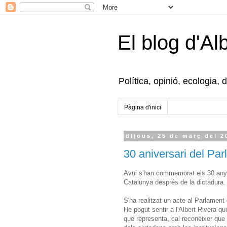
El blog d'Al
Política, opinió, ecologia, 
Pàgina d'inici
dijous, 25 de març del 2
30 aniversari del Par
Avui s'han commemorat els 30 anys
Catalunya després de la dictadura.
S'ha realitzat un acte al Parlament
He pogut sentir a l'Albert Rivera q
que representa, cal reconèixer que 