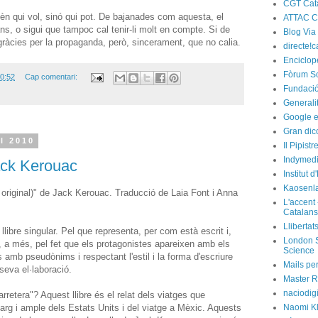
CGT Cat
fèn qui vol, sinó qui pot. De bajanades com aquesta, el
ATTAC C
ns, o sigui que tampoc cal tenir-li molt en compte. Si de
Blog Via
a: gràcies per la propaganda, però, sincerament, que no calia.
directe!c
Enciclop
Fòrum So
0:52
Cap comentari:
Fundació
Generali
Google e
Gran dic
l 2010
Il Pipist
Indymedi
Jack Kerouac
Institut 
Kaosenl
tlle original)" de Jack Kerouac. Traducció de Laia Font i Anna
L'accent 
Catalans
Llibertat
 llibre singular. Pel que representa, per com està escrit i,
London S
l), a més, pel fet que els protagonistes apareixen amb els
Science
amb pseudònims i respectant l'estil i la forma d'escriure
Mails per
eva el·laboració.
Master R
naciodig
rretera"? Aquest llibre és el relat dels viatges que
llarg i ample dels Estats Units i del viatge a Mèxic. Aquests
Naomi Kl