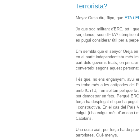
Terrorista?
Mayor Oreja diu, flipa, que
ETA i E
Jo que soc militant d'ERC, tot i que
ser, doncs, soci d'ETA? còmplice d
es pugui considerar útil per a perpe
Em sembla que el senyor Oreja en t
en el partit independentista més im
part dels governs triats, en princip
converteix segons aquest personatg
I és que, no ens enganyem, avui en 
es troba més a les antípodes del P
amb IC i IU, i en solitari pel que f
pot demostrar en fets. Perquè ERC 
força ha desplegat el que ha pogut
i constructiva. En el cas del País V
calgut (i ha calgut més d'un cop i
Catalans.
Una cosa així, per força ha de pro
terroristes. Què menys.