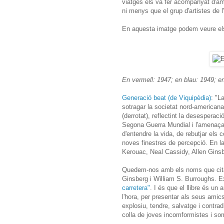
viatges els va fer acompanyat d'am
ni menys que el grup d'artistes de
En aquesta imatge podem veure els r
En vermell: 1947; en blau: 1949; e
Generació beat (de Viquipèdia)
: "L
sotragar la societat nord-american
(derrotat), reflectint la desesperac
Segona Guerra Mundial i l'amenaç
d'entendre la vida, de rebutjar els
noves finestres de percepció. En l
Kerouac, Neal Cassidy, Allen Ginsbe
Quedem-nos amb els noms que cita 
Ginsberg i William S. Burroughs. 
carretera"
. I és que el llibre és un
l'hora, per presentar als seus amic
explosiu, tendre, salvatge i contrad
colla de joves incomformistes i so