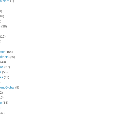
ya Nord
(1)
)
9)
16)
)
ó
(38)
(12)
)
ement
(54)
iència
(85)
(43)
sme
(27)
a
(58)
es
(11)
)
ent Global
(8)
(2)
10)
me
(14)
)
(37)