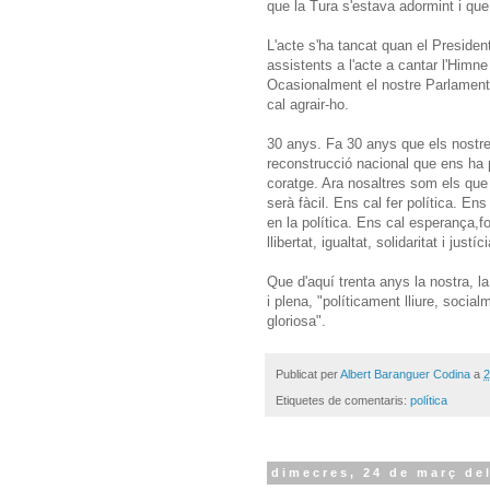
que la Tura s'estava adormint i que
L'acte s'ha tancat quan el Preside
assistents a l'acte a cantar l'Him
Ocasionalment el nostre Parlament t
cal agrair-ho.
30 anys. Fa 30 anys que els nostre
reconstrucció nacional que ens ha po
coratge. Ara nosaltres som els que
serà fàcil. Ens cal fer política. En
en la política. Ens cal esperança,fo
llibertat, igualtat, solidaritat i justíci
Que d'aquí trenta anys la nostra, la
i plena, "políticament lliure, soci
gloriosa".
Publicat per
Albert Baranguer Codina
a
2
Etiquetes de comentaris:
política
dimecres, 24 de març de