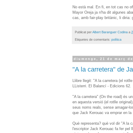
No està mal. En fi, en tot cas no o
Mayor Oreja ja n'ha dit algunes aba
cas, amb fair-play britànic, li diri
Publicat per
Albert Baranguer Codina
a
2
Etiquetes de comentaris:
política
diumenge, 21 de març de
"A la carretera" de 
Llibre llegit: "A la carretera (el ro
LListerri. El Balancí - Edicions 62.
"A la carretera" (On the road) és un
en aquesta versió (el rotlle origina
seus noms reals, sense amagar-los 
que Jack Kerouac va emprar en la s
Què representa? què vol dir "A la ca
l'escriptor Jack Kerouac fa fer pel 