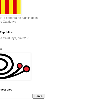
és la bandera de batalla de la
de Catalunya
Republicà
e Catalunya, dia 3206
nt
quest blog