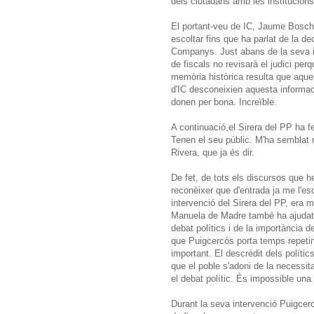
dels ciutadans amb les institucions 
El portant-veu de IC, Jaume Bosch, 
escoltar fins que ha parlat de la dec
Companys. Just abans de la seva in
de fiscals no revisarà el judici perq
memòria històrica resulta que aque
d'IC desconeixien aquesta informaci
donen per bona. Increïble.
A continuació,el Sirera del PP ha fe
Tenen el seu públic. M'ha semblat 
Rivera, que ja és dir.
De fet, de tots els discursos que h
reconèixer que d'entrada ja me l'e
intervenció del Sirera del PP, era mol
Manuela de Madre també ha ajudat b
debat polítics i de la importància d
que Puigcercós porta temps repetint.
important. El descrèdit dels polític
que el poble s'adoni de la necessitat
el debat polític. És impossible una 
Durant la seva intervenció Puigcerc