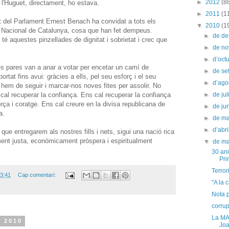
►
2012
(8
 l'Huguet, directament, ho estava.
►
2011
(1
nt del Parlament Ernest Benach ha convidat a tots els
▼
2010
(1
ne Nacional de Catalunya, cosa que han fet dempeus.
►
de d
é aquestes pinzellades de dignitat i sobrietat i crec que
►
de n
►
d’oct
s pares van a anar a votar per encetar un camí de
►
de s
rtat fins avui: gràcies a ells, pel seu esforç i el seu
►
d’ago
 hem de seguir i marcar-nos noves fites per assolir. No
s cal recuperar la confiança. Ens cal recuperar la confiança
►
de jul
rça i coratge. Ens cal creure en la divisa republicana de
►
de ju
a.
►
de m
►
d’abr
 que entregarem als nostres fills i nets, sigui una nació rica
alment justa, econòmicament pròspera i espiritualment
▼
de m
30 ani
Pri
Terror
3:41
Cap comentari:
"A la 
Nota 
corru
La MAT
l 2010
Joa