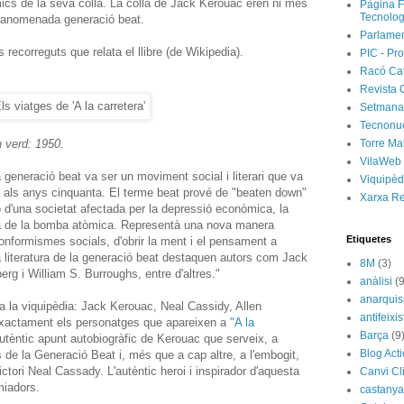
ics de la seva colla. La colla de Jack Kerouac eren ni més
Pàgina F
Tecnolog
 l'anomenada generació beat.
Parlamen
ecorreguts que relata el llibre (de Wikipedia).
PIC - Pro
Racó Ca
Revista 
Setmanar
Tecnonu
n verd: 1950.
Torre Ma
VilaWeb
a generació beat va ser un moviment social i literari que va
Viquipèd
a als anys cinquanta. El terme beat prové de "beaten down"
Xarxa R
ió d'una societat afectada per la depressió econòmica, la
a de la bomba atòmica. Representà una nova manera
Etiquetes
 conformismes socials, d'obrir la ment i el pensament a
a literatura de la generació beat destaquen autors com Jack
8M
(3)
rg i William S. Burroughs, entre d'altres."
anàlisi
(9
anarqui
la viquipèdia: Jack Kerouac, Neal Cassidy, Allen
antifeixis
Exactament els personatges que apareixen a
"A la
Barça
(9
 autèntic apunt autobiogràfic de Kerouac que serveix, a
Blog Act
s de la Generació Beat i, més que a cap altre, a l'embogit,
ictori Neal Cassady. L'autèntic heroi i inspirador d'aquesta
Canvi Cl
miadors.
castany