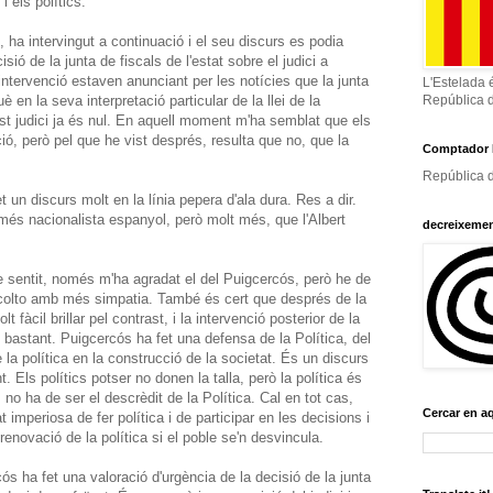
i els polítics.
ha intervingut a continuació i el seu discurs es podia
isió de la junta de fiscals de l'estat sobre el judici a
tervenció estaven anunciant per les notícies que la junta
L'Estelada 
uè en la seva interpretació particular de la llei de la
República 
st judici ja és nul. En aquell moment m'ha semblat que els
ó, però pel que he vist després, resulta que no, que la
Comptador 
República d
t un discurs molt en la línia pepera d'ala dura. Res a dir.
més nacionalista espanyol, però molt més, que l'Albert
decreixeme
e sentit, només m'ha agradat el del Puigcercós, però he de
scolto amb més simpatia. També és cert que després de la
t fàcil brillar pel contrast, i la intervenció posterior de la
astant. Puigcercós ha fet una defensa de la Política, del
e la política en la construcció de la societat. És un discurs
 Els polítics potser no donen la talla, però la política és
s no ha de ser el descrèdit de la Política. Cal en tot cas,
Cercar en a
 imperiosa de fer política i de participar en les decisions i
renovació de la política si el poble se'n desvincula.
ós ha fet una valoració d'urgència de la decisió de la junta