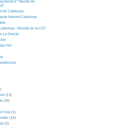
acebook d' "Apunts de
ia"
t de Catalunya
jecte Internet Catalunya
talà
Catalunya - Revista de la CGT
i La Directa
cleo
laia No!
ia
epublicana
)
sme
(13)
ta
(26)
)
ion Day
(1)
imàtic
(10)
ada
(2)