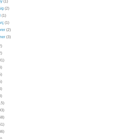
ny
(1)
aig
(2)
il
(1)
arç
(1)
brer
(2)
ener
(3)
2)
2)
01)
4)
5)
5)
4)
8)
15)
93)
68)
61)
46)
6)