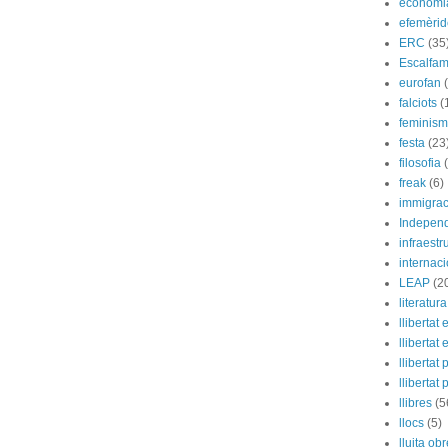
economi
efemèrid
ERC
(35
Escalfam
eurofan
falciots
(
feminis
festa
(23
filosofia
freak
(6)
immigrac
Indepen
infraestr
internac
LEAP
(2
literatura
llibertat 
llibertat 
llibertat
llibertat 
llibres
(5
llocs
(5)
lluita ob