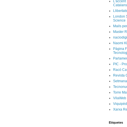
L'accent 
Catalans
Llibertat
London S
Science
Mails per
Master R
naciodig
Naomi Kl
Pàgina F
Tecnolog
Parlamen
PIC - Pro
Racó Ca
Revista 
Setmanar
Tecnonu
Torre Ma
VilaWeb
Viquipèd
Xarxa R
Etiquetes