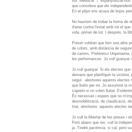
vol "reeducar" i "espanyolitzar-no
que considera que els independentis
En el pitjor ens acusa de bojos peri
No hauríem de trobar la forma de 
d'anar contra l'estat amb tot el qu
vida, primer de tot. I després, la ll
Potser voldran que fem una altre 
de colors, amb distància de segureta
de carrers. Prefereixo Urquinaona, 
les performances. Jo vull guanyar i
Jo vull guanyar. Si els electes que 
demano que planifiquin la victòria, pe
segur- aleshores aquests electes n
que lluitin per mi. Jo assumiré la 
s'aparin si no volen lluitar. Evide
És necessari i espero que no m'impe
desmobilització, de claudicació, d
triat, aleshores aquests electes t
Jo vull la llibertat de les preses i e
Però abans que res, vull la indepen
ja. Tindré paciència, si cal, però vu