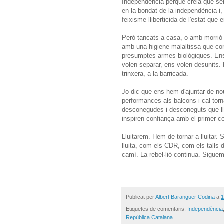
Independència perquè
creia que se
en la bondat de la independència i,
feixisme lliberticida de l'estat que 
Però tancats a casa, o amb morrió
amb una higiene malaltissa que con
presumptes armes biològiques. Ens v
volen separar, ens volen desunits. 
trinxera, a la barricada.
Jo dic que ens hem d'ajuntar de nou
performances als balcons i cal torna
desconegudes i desconeguts que llu
inspiren confiança amb el primer cop
Lluitarem. Hem de tornar a lluitar.
lluita, com els CDR, com els talls 
camí. La rebel·lió continua. Siguem 
Publicat per
Albert Baranguer Codina
a
1
Etiquetes de comentaris:
Independència
República Catalana