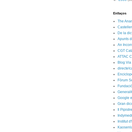
Enllaços
The Anar
Castelle
De la di
Apunts d
An Incon
CGT Cat
ATTAC C
Blog Via
directe!c
Enciclop
Fòrum So
Fundació
Generali
Google e
Gran dic
Il Pipist
Indymedi
Institut 
Kaosenl