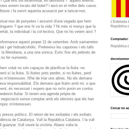
s"? Que ens vol exterminar, en definitiva ? aquest enemic
tes estem tocats del bolet? i això en el millor dels casos.
llosos i fa servir aquesta acusació per a tancar-nos.
deixar-nos de punyetes i assumir d'una vegada que hem
L'Estelada 
e tinguem ? que ens hi va la vida ? Ni més ni menys que la
República 
ibertat, la individual i la col·lectiva. Que no ho veiem això ?
Comptador 
performance aquest proper 11 de setembre. Amb samarretes
República d
t i gel hidroalcohòlic. Prefereixo les caputxes i els talls
i la Meridiana, a una ona sònica. Estic fins els pebrots de
 no fer numerets.
decreixeme
hem votat no són capaços de planificar la lluita -no
rò sí la lluita. Si lluites pots perdre, si no lluites, perd
o m'interessen. N'he de triar uns altres. No els demano
meva responsabilitat. Els demano que lluitin amb mi, o que
ntment, és necessari i espero que no se'm posin en contra.
deixin lluitar. Si tenen una agenda pròpia de
e negociació sense comptar amb els electors que els han
ampoc m'interessen.
Cercar en a
ls presos polítics. El retorn de les exiliades i els exiliats.
dència de Catalunya. Vull la República Catalana. I la vull
ll guanyar. Vull veure la victòria. Abans volia la