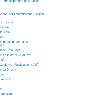
- Periòdic popular dels Països
s
chool of Economics and Political
 a Hipàtia
ussian
ital.com
ein
acebook d' "Apunts de
ia"
t de Catalunya
jecte Internet Catalunya
talà
Catalunya - Revista de la CGT
i La Directa
cleo
laia No!
ia
epublicana