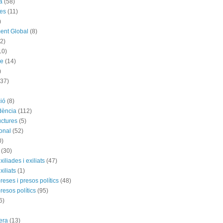
a
(58)
es
(11)
)
ent Global
(8)
(2)
10)
me
(14)
)
(37)
ió
(8)
dència
(112)
uctures
(5)
ional
(52)
0)
(30)
exiliades i exiliats
(47)
exiliats
(1)
 preses i presos polítics
(48)
presos polítics
(95)
6)
rera
(13)