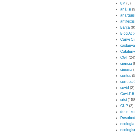
8M
(3)
anàlisi
(9
anarqui
antifeixis
Barça
(9
Blog Act
Canvi Cl
castany
Catalun
CGT
(24
ciència
(
cinema
(
contes
(5
corrupci
covid
(2)
Covid19
crisi
(158
CUP
(2)
decreix
Desobed
ecologia
ecologi