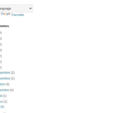
y
Translate
teriors
0)
4)
5)
3)
2)
2)
2)
esembre
(2)
ovembre
(1)
ubre
(3)
etembre
(4)
st
(1)
iol
(1)
lió.