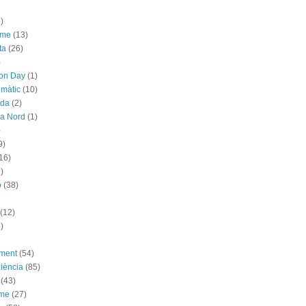
)
sme
(13)
ta
(26)
)
ion Day
(1)
imàtic
(10)
ada
(2)
ya Nord
(1)
)
9)
16)
)
ó
(38)
(12)
)
ement
(54)
iència
(85)
(43)
sme
(27)