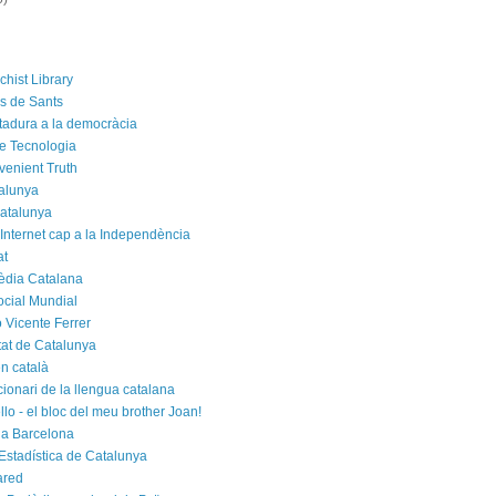
chist Library
rs de Sants
ctadura a la democràcia
e Tecnologia
venient Truth
alunya
atalunya
 Internet cap a la Independència
at
èdia Catalana
cial Mundial
 Vicente Ferrer
tat de Catalunya
n català
cionari de la llengua catalana
rello - el bloc del meu brother Joan!
a Barcelona
d'Estadística de Catalunya
ared