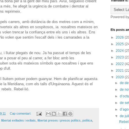
Translate it!
ria bona per a la gent del meu país. Avui, segueixo creient
 a més, he afegit la urgència de combatre i derrotar al
ens reprimeix.
Powered b
 pels carrers, amb distància de dos metres com a mínim,
verteix als altres en sospitosos, ia nosaltres mateixos en
Els posts an
olen trencar la confiança entre els uns i els altres. Ens
No volen que sentim l'escalf dels i les camarades a la
►
2026
(2
►
2025
(2
►
2024
(2
, i lluitar plegats de nou. Ja ha passat el temps de les
►
2023
(2
r a posar el peu al carrer, a fer bloc amb les
iten sota els mateixos símbols que nosaltres i que ens
►
2022
(4
 d'ull.
►
2021
(2
▼
2020
(2
 SI lluitem potser podem guanyar. Hem de planificar aquesta
►
de d
de la Meridiana, com els talls d'Urquinaona. Aquest és el
rebels. Rebel·lió.
►
de n
►
d’oct
►
de s
►
d’ago
9:11
Cap comentari:
▼
de jul
,
llibertat exiliades i exiliats
,
llibertat preses i presos polítics
,
política
,
Rebel·