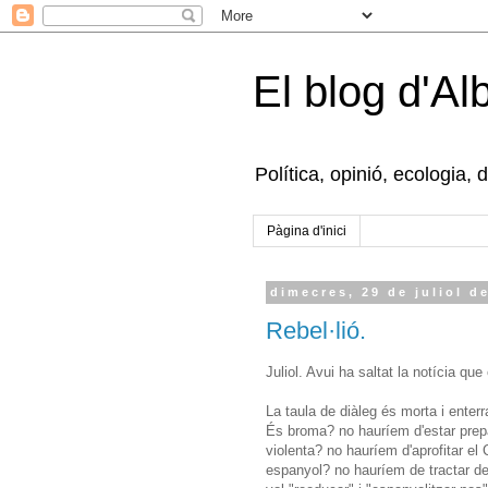
El blog d'Al
Política, opinió, ecologia, 
Pàgina d'inici
dimecres, 29 de juliol d
Rebel·lió.
Juliol. Avui ha saltat la notícia que
La taula de diàleg és morta i enter
És broma? no hauríem d'estar prepar
violenta? no hauríem d'aprofitar el 
espanyol? no hauríem de tractar d