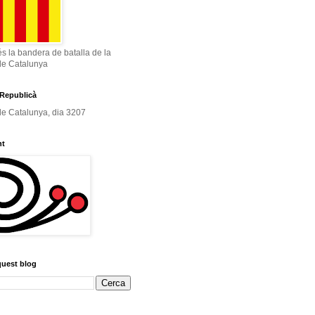
és la bandera de batalla de la
de Catalunya
Republicà
e Catalunya, dia 3207
nt
quest blog