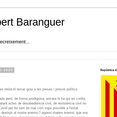
bert Baranguer
decreixement...
el 2020
República d
 es retira el tercer grau a les preses i presos polítics.
rada però, de forma prodigiosa, encara hi ha qui en confia.
ant actes de desobediència civil, de resistència civil no
Covid per fer tant de mal com sigui possible a l'estat
e destruir al nostre enemic? aquest mateix enemic que ens