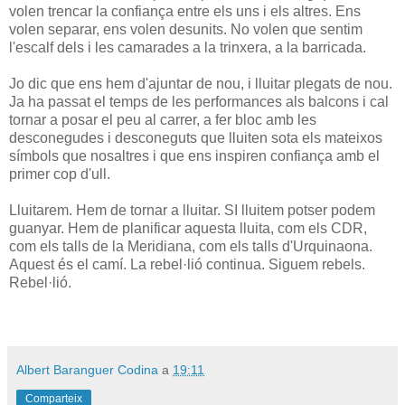
volen trencar la confiança entre els uns i els altres. Ens
volen separar, ens volen desunits. No volen que sentim
l'escalf dels i les camarades a la trinxera, a la barricada.
Jo dic que ens hem d'ajuntar de nou, i lluitar plegats de nou.
Ja ha passat el temps de les performances als balcons i cal
tornar a posar el peu al carrer, a fer bloc amb les
desconegudes i desconeguts que lluiten sota els mateixos
símbols que nosaltres i que ens inspiren confiança amb el
primer cop d'ull.
Lluitarem. Hem de tornar a lluitar. SI lluitem potser podem
guanyar. Hem de planificar aquesta lluita, com els CDR,
com els talls de la Meridiana, com els talls d'Urquinaona.
Aquest és el camí. La rebel·lió continua. Siguem rebels.
Rebel·lió.
Albert Baranguer Codina
a
19:11
Comparteix