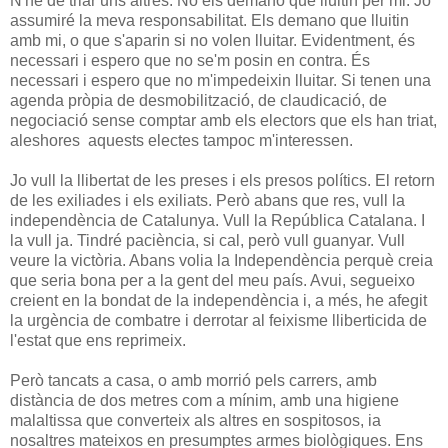
N'he de triar uns altres. No els demano que lluitin per mi. Jo
assumiré la meva responsabilitat. Els demano que lluitin
amb mi, o que s'aparin si no volen lluitar. Evidentment, és
necessari i espero que no se'm posin en contra. És
necessari i espero que no m'impedeixin lluitar. Si tenen una
agenda pròpia de desmobilització, de claudicació, de
negociació sense comptar amb els electors que els han triat,
aleshores aquests electes tampoc m'interessen.
Jo vull la llibertat de les preses i els presos polítics. El retorn
de les exiliades i els exiliats. Però abans que res, vull la
independència de Catalunya. Vull la República Catalana. I
la vull ja. Tindré paciència, si cal, però vull guanyar. Vull
veure la victòria. Abans volia la Independència perquè
creia
que seria bona per a la gent del meu país. Avui, segueixo
creient en la bondat de la independència i, a més, he afegit
la urgència de combatre i derrotar al feixisme lliberticida de
l'estat que ens reprimeix.
Però tancats a casa, o amb morrió pels carrers, amb
distància de dos metres com a mínim, amb una higiene
malaltissa que converteix als altres en sospitosos, ia
nosaltres mateixos en presumptes armes biològiques. Ens