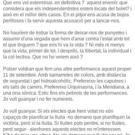
Que ens vol exterminar, en definitiva ? aquest enemic que
considera que els independentistes estem tocats del bolet? i
això en el millor dels casos. En el pitjor ens acusa de bojos
perillosos i fa servir aquesta acusació per a tancar-nos.
No hauríem de trobar la forma de deixar-nos de punyetes i
assumir d'una vegada que hem d'anar contra l'estat amb tot
el que tinguem ? que ens hi va la vida ? Ni més ni menys
que la vida, primer de tot. I després, la llibertat, la individual i
la col·lectiva. Que no ho veiem això ?
Potser voldran que fem una altre performance aquest proper
11 de setembre. Amb samarretes de colors, amb distància
de seguretat i gel hidroalcohòlic. Prefereixo les caputxes i
els talls de carrers. Prefereixo Urquinaona, i la Meridiana, a
una ona sònica. Estic fins els pebrots de les performances.
Jo vull guanyar i no fer numerets.
Jo vull guanyar. Si els electes que hem votat no són
capaços de planificar la lluita -no demano que planifiquin la
victòria, però sí la lluita. Si lluites pots perdre, si no lluites,
perd segur- aleshores aquests electes no m'interessen.