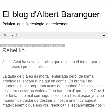
El blog d'Albert Baranguer
Política, opinió, ecologia, decreixement...
▼
dimecres, 29 de juliol del 2020
Rebel·lió.
Juliol. Avui ha saltat la notícia que es retira el tercer grau a
les preses i presos polítics.
La taula de diàleg és morta i enterrada però, de forma
prodigiosa, encara hi ha qui en confia. És broma? no
hauríem d'estar preparant actes de desobediència civil, de
resistència civil no violenta? no hauríem d'aprofitar el Covid
per fer tant de mal com sigui possible a l'estat espanyol? no
hauríem de tractar de destruir al nostre enemic? aquest
mateix enemic que ens vol "reeducar" i "espanyolitzar-nos"?