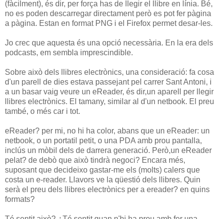
(fàcilment), és dir, per força has de llegir el llibre en línia. Bé,
no es poden descarregar directament però es pot fer pàgina
a pàgina. Estan en format PNG i el Firefox permet desar-les.
Jo crec que aquesta és una opció necessària. En la era dels
podcasts, em sembla imprescindible.
Sobre això dels llibres electrònics, una consideració: fa cosa
d'un parell de dies estava passejant pel carrer Sant Antoni, i
a un basar vaig veure un eReader, és dir,un aparell per llegir
llibres electrònics. El tamany, similar al d'un netbook. El preu
també, o més car i tot.
eReader? per mi, no hi ha color, abans que un eReader: un
netbook, o un portatil petit, o una PDA amb prou pantalla,
inclús un mòbil dels de darrera generació. Però,un eReader
pelat? de debò que això tindrà negoci? Encara més,
suposant que decideixo gastar-me els (molts) calers que
costa un e-reader. Llavors ve la qüestió dels llibres. Quin
serà el preu dels llibres electrònics per a ereader? en quins
formats?
Té sentit això? ¿Té sentit quan n'hi ha prou amb fer una