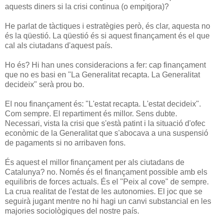
aquests diners si la crisi continua (o empitjora)?
He parlat de tàctiques i estratègies però, és clar, aquesta no
és la qüestió. La qüestió és si aquest finançament és el que
cal als ciutadans d'aquest país.
Ho és? Hi han unes consideracions a fer: cap finançament
que no es basi en "La Generalitat recapta. La Generalitat
decideix" serà prou bo.
El nou finançament és: "L'estat recapta. L'estat decideix".
Com sempre. El repartiment és millor. Sens dubte.
Necessari, vista la crisi que s'està patint i la situació d'ofec
econòmic de la Generalitat que s'abocava a una suspensió
de pagaments si no arribaven fons.
És aquest el millor finançament per als ciutadans de
Catalunya? no. Només és el finançament possible amb els
equilibris de forces actuals. És el "Peix al cove" de sempre.
La crua realitat de l'estat de les autonomies. El joc que se
seguirà jugant mentre no hi hagi un canvi substancial en les
majories sociològiques del nostre país.