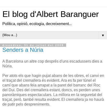
El blog d'Albert Baranguer
Política, opinió, ecologia, decreixement...
▼
divendres, 31 de juliol del 2009
Senders a Núria
A Barcelona un altre cop després d'uns escadussers dies a
Núria.
Per atots els que hagin pujat abans de les obres, el canvi en
el traçat del cremallera és evident. Ara es fa per túnel el
camí que abans feia arrapat a la paret del barranc del Roc
del Dui. Des del cremallera estant, doncs, es perden unes
panoràmiques espectaculars. La millora en la seguretat del
traçat, però, també resulta evident. El cremallera ja no haurà
de patir pels despreniments.