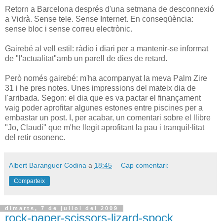
Retorn a Barcelona després d'una setmana de desconnexió
a Vidrà. Sense tele. Sense Internet. En conseqüència:
sense bloc i sense correu electrònic.
Gairebé al vell estil: ràdio i diari per a mantenir-se informat
de "l'actualitat"amb un parell de dies de retard.
Però només gairebé: m'ha acompanyat la meva Palm Zire
31 i he pres notes. Unes impressions del mateix dia de
l'arribada. Segon: el dia que es va pactar el finançament
vaig poder aprofitar algunes estones entre piscines per a
embastar un post. I, per acabar, un comentari sobre el llibre
"Jo, Claudi" que m'he llegit aprofitant la pau i tranquil·litat
del retir osonenc.
Albert Baranguer Codina
a
18:45
Cap comentari:
Comparteix
dimarts, 7 de juliol del 2009
rock-paper-scissors-lizard-spock