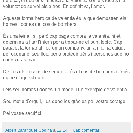
heroica, el que ens impulsa a la valentia són els ideals i la
voluntat de servei als altres. En definitiva, l'amor.
Aquesta forma heroica de valentia és la que demostren els
homes i dones del cos de bombers.
És una feina., sí, però cap paga compra la valentia, ni et
determina a fitar l'infern per a trobar-ne el punt feble. Cap
paga et fa tornar al lloc on un company, un amic, ha caigut
per ocupar el seu lloc, per a protegir béns i persones que no
coneixeràs mai.
De tots els cossos de seguretat és el cos de bombers el més
digne d'aquest nom.
I els seu homes i dones, un model i un exemple de valentia.
Sou motiu d'orgull, i us dono les gràcies pel vostre coratge.
Pel vostre sacrifici.
Albert Baranguer Codina
a
12:14
Cap comentari: