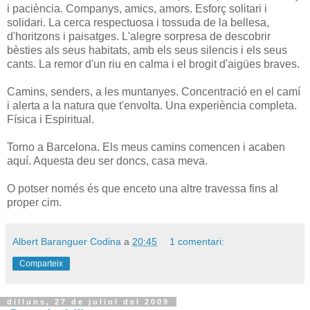
i paciència. Companys, amics, amors. Esforç solitari i
solidari. La cerca respectuosa i tossuda de la bellesa,
d'horitzons i paisatges. L'alegre sorpresa de descobrir
bèsties als seus habitats, amb els seus silencis i els seus
cants. La remor d'un riu en calma i el brogit d'aigües braves.
Camins, senders, a les muntanyes. Concentració en el camí
i alerta a la natura que t'envolta. Una experiència completa.
Física i Espiritual.
Torno a Barcelona. Els meus camins comencen i acaben
aquí. Aquesta deu ser doncs, casa meva.
O potser només és que enceto una altre travessa fins al
proper cim.
Albert Baranguer Codina
a
20:45
1 comentari:
Comparteix
dilluns, 27 de juliol del 2009