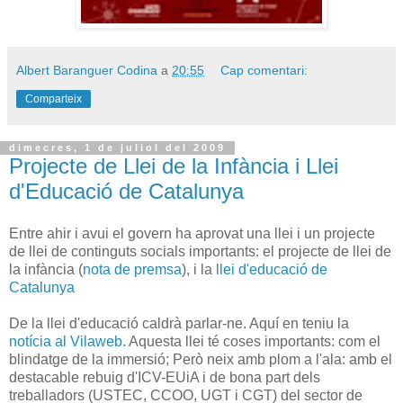
Albert Baranguer Codina
a
20:55
Cap comentari:
Comparteix
dimecres, 1 de juliol del 2009
Projecte de Llei de la Infància i Llei
d'Educació de Catalunya
Entre ahir i avui el govern ha aprovat una llei i un projecte
de llei de continguts socials importants: el projecte de llei de
la infància (
nota de premsa
), i la
llei d'educació de
Catalunya
De la llei d'educació caldrà parlar-ne. Aquí en teniu la
notícia al Vilaweb
. Aquesta llei té coses importants: com el
blindatge de la immersió; Però neix amb plom a l'ala: amb el
destacable rebuig d'ICV-EUiA i de bona part dels
treballadors (USTEC, CCOO, UGT i CGT) del sector de