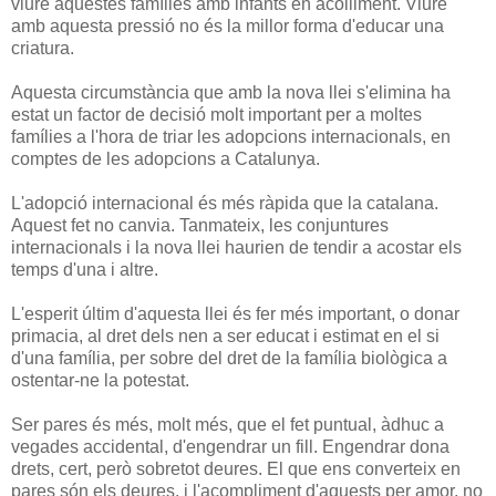
viure aquestes famílies amb infants en acolliment. Viure
amb aquesta pressió no és la millor forma d'educar una
criatura.
Aquesta circumstància que amb la nova llei s'elimina ha
estat un factor de decisió molt important per a moltes
famílies a l'hora de triar les adopcions internacionals, en
comptes de les adopcions a Catalunya.
L'adopció internacional és més ràpida que la catalana.
Aquest fet no canvia. Tanmateix, les conjuntures
internacionals i la nova llei haurien de tendir a acostar els
temps d'una i altre.
L'esperit últim d'aquesta llei és fer més important, o donar
primacia, al dret dels nen a ser educat i estimat en el si
d'una família, per sobre del dret de la família biològica a
ostentar-ne la potestat.
Ser pares és més, molt més, que el fet puntual, àdhuc a
vegades accidental, d'engendrar un fill. Engendrar dona
drets, cert, però sobretot deures. El que ens converteix en
pares són els deures, i l'acompliment d'aquests per amor, no