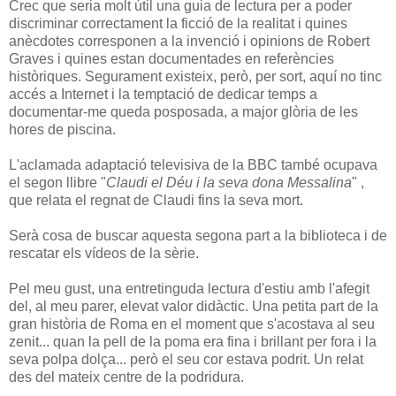
Crec que seria molt útil una guia de lectura per a poder
discriminar correctament la ficció de la realitat i quines
anècdotes corresponen a la invenció i opinions de Robert
Graves i quines estan documentades en referències
històriques. Segurament existeix, però, per sort, aquí no tinc
accés a Internet i la temptació de dedicar temps a
documentar-me queda posposada, a major glòria de les
hores de piscina.
L'aclamada adaptació televisiva de la BBC també ocupava
el segon llibre "
Claudi el Déu i la seva dona Messalina
" ,
que relata el regnat de Claudi fins la seva mort.
Serà cosa de buscar aquesta segona part a la biblioteca i de
rescatar els vídeos de la sèrie.
Pel meu gust, una entretinguda lectura d'estiu amb l'afegit
del, al meu parer, elevat valor didàctic. Una petita part de la
gran història de Roma en el moment que s'acostava al seu
zenit... quan la pell de la poma era fina i brillant per fora i la
seva polpa dolça... però el seu cor estava podrit. Un relat
des del mateix centre de la podridura.