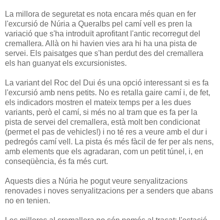
La millora de seguretat es nota encara més quan en fer
l'excursió de Núria a Queralbs pel camí vell es pren la
variació que s'ha introduït aprofitant l'antic recorregut del
cremallera. Allà on hi havien vies ara hi ha una pista de
servei. Els paisatges que s'han perdut des del cremallera
els han guanyat els excursionistes.
La variant del Roc del Dui és una opció interessant si es fa
l'excursió amb nens petits. No es retalla gaire camí i, de fet,
els indicadors mostren el mateix temps per a les dues
variants, però el camí, si més no al tram que es fa per la
pista de servei del cremallera, està molt ben condicionat
(permet el pas de vehicles!) i no té res a veure amb el dur i
pedregós camí vell. La pista és més fàcil de fer per als nens,
amb elements que els agradaran, com un petit túnel, i, en
conseqüència, és fa més curt.
Aquests dies a Núria he pogut veure senyalitzacions
renovades i noves senyalitzacions per a senders que abans
no en tenien.