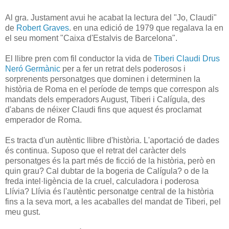
Al gra. Justament avui he acabat la lectura del "Jo, Claudi"
de
Robert Graves
. en una edició de 1979 que regalava la en
el seu moment "Caixa d'Estalvis de Barcelona".
El llibre pren com fil conductor la vida de
Tiberi Claudi Drus
Neró Germànic
per a fer un retrat dels poderosos i
sorprenents personatges que dominen i determinen la
història de Roma en el període de temps que correspon als
mandats dels emperadors August, Tiberi i Calígula, des
d'abans de néixer Claudi fins que aquest és proclamat
emperador de Roma.
Es tracta d'un autèntic llibre d'història. L'aportació de dades
és continua. Suposo que el retrat del caràcter dels
personatges és la part més de ficció de la història, però en
quin grau? Cal dubtar de la bogeria de Calígula? o de la
freda intel·ligència de la cruel, calculadora i poderosa
Llívia? Llívia és l'autèntic personatge central de la història
fins a la seva mort, a les acaballes del mandat de Tiberi, pel
meu gust.