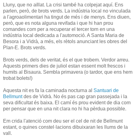
Lluny, que no aïllat. La crisi també ha colpejat aquí. Ens
parlen, però, de brots verds. La indústria local no vinculada
a l'agroaolimentari ha tingut de més i de menys. Ens diuen,
però, que es nota alguna revifada i que hi han prou
comandes com per a recuperar el tercer torn en una
indústria local dedicada a l'automoció. A Santa Maria de
Besora i a Vidrà, a més, els rètols anunciant les obres del
Plan-E. Brots verds.
Brots verds, dels de veritat, és el que trobem. Verdor arreu.
Aquests primers dies de juliol estan essent molt frescos i
humits al Bisaura. Sembla primavera (o tardor, que ens hem
trobat bolets!)
Aquesta nit es fa la caminada nocturna al
Santuari de
Bellmunt
des de Vidrà. No és pas cap gran passejada i la
seva dificultat és baixa. El camí és prou evident de dia com
per pensar que en una nit clara no hi ha pèrdua possible.
Em crida l'atenció com deu ser el cel de nit de Bellmunt
estant, o quines constel·lacions dibuixaran les llums de la
vall.