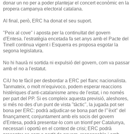
donar un no per a poder plantejar el concert econòmic en la
propera campanya electoral catalana.
Al final, però, ERC ha donat el seu suport.
"Peix al cove" i aposta per la continuïtat del govern
d'Entesa. l'estratègia encetada fa set anys amb el Pacte del
Tinell continua vigent i Esquerra es proposa esgotar la
segona legislatura.
No hi haurà ni sortida ni expulsió del govern, com va passar
amb el no a l'estatut.
CiU ho te fàcil per desbordar a ERC pel flanc nacionalista.
Tanmateix, o molt m'equivoco, podem esperar reaccions
histèriques d'anti-catalanisme arreu de l'estat, i no només
per part del PP. Si es compleix aquesta previsió, aleshores,
si més no des d'un punt de vista "tàctic", la jugada pot ser
bona per ERC: podrà adjudicar-se bona part de l'"èxit" del
finançament; conjuntament amb els socis del govern
d'Entesa, podrà presentar-lo com un triomf per Catalunya,
necessari i oportú en el context de crisi; ERC podrà