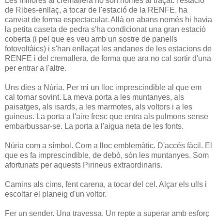
Les millores al cremallera no són només al traçat: l'estació
de Ribes-enllaç, a tocar de l'estació de la RENFE, ha
canviat de forma espectacular. Allà on abans només hi havia
la petita caseta de pedra s'ha condicionat una gran estació
coberta (i pel que es veu amb un sostre de panells
fotovoltàics) i s'han enllaçat les andanes de les estacions de
RENFE i del cremallera, de forma que ara no cal sortir d'una
per entrar a l'altre.
Uns dies a Núria. Per mi un lloc imprescindible al que em
cal tornar sovint. La meva porta a les muntanyes, als
paisatges, als isards, a les marmotes, als voltors i a les
guineus. La porta a l'aire fresc que entra als pulmons sense
embarbussar-se. La porta a l'aigua neta de les fonts.
Núria com a símbol. Com a lloc emblemàtic. D'accés fàcil. El
que es fa imprescindible, de debò, són les muntanyes. Som
afortunats per aquests Pirineus extraordinaris.
Camins als cims, fent carena, a tocar del cel. Alçar els ulls i
escoltar el planeig d'un voltor.
Fer un sender. Una travessa. Un repte a superar amb esforç