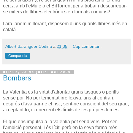
cerca amb l'eMule o el BitTorrent per a trobar i descarregar-
se milers de llibres electrònics en formats comuns?
I ara, anem millorant, disposem d'uns quants llibres més en
català
Albert Baranguer Codina
a
21:35
Cap comentari:
Comparteix
dijous, 23 de juliol del 2009
Bombers
La Valentia és la virtut d'afrontar grans tasques o perills
sense por. No per temeritat irreflexiva, ans al contrari,
després d'avaluar-ne el risc, sent-ne conscient del seu grau,
acceptant-lo, i coneixent els límits de les pròpies forces.
El que ens impulsa a la valentia pot ser divers. Pot ser
l'ambició personal, i és lícit, però en la seva forma més