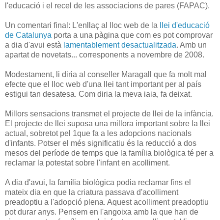
l'educació i el recel de les associacions de pares (FAPAC).
Un comentari final: L'enllaç al lloc web de la
llei d'educació
de Catalunya
porta a una pàgina que com es pot comprovar
a dia d'avui està
lamentablement desactualitzada
. Amb un
apartat de novetats... corresponents a novembre de 2008.
Modestament, li diria al conseller Maragall que fa molt mal
efecte que el lloc web d'una llei tant important per al país
estigui tan desatesa. Com diria la meva iaia, fa deixat.
Millors sensacions transmet el projecte de llei de la infància.
El projecte de llei suposa una millora important sobre la llei
actual, sobretot pel 1que fa a les adopcions nacionals
d'infants. Potser el més significatiu és la reducció a dos
mesos del període de temps que la família biològica té per a
reclamar la potestat sobre l'infant en acolliment.
A dia d'avui, la família biològica podia reclamar fins el
mateix dia en que la criatura passava d'acolliment
preadoptiu a l'adopció plena. Aquest acolliment preadoptiu
pot durar anys. Pensem en l'angoixa amb la que han de