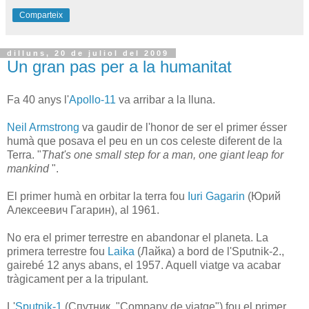
Comparteix
dilluns, 20 de juliol del 2009
Un gran pas per a la humanitat
Fa 40 anys l'
Apollo-11
va arribar a la lluna.
Neil Armstrong
va gaudir de l'honor de ser el primer ésser
humà que posava el peu en un cos celeste diferent de la
Terra. "
That's one small step for a man, one giant leap for
mankind
".
El primer humà en orbitar la terra fou
Iuri Gagarin
(Юрий
Алексеевич Гагарин), al 1961.
No era el primer terrestre en abandonar el planeta. La
primera terrestre fou
Laika
(Лайка) a bord de l'Sputnik-2.,
gairebé 12 anys abans, el 1957. Aquell viatge va acabar
tràgicament per a la tripulant.
L'
Sputnik-1
(Спутник, "Company de viatge") fou el primer