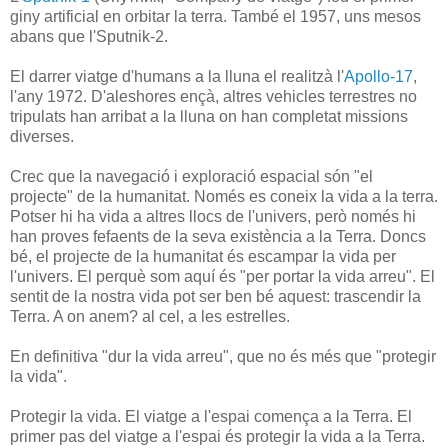
giny artificial en orbitar la terra. També el 1957, uns mesos
abans que l'Sputnik-2.
El darrer viatge d'humans a la lluna el realitzà l'
Apollo-17
,
l'any 1972. D'aleshores ençà, altres vehicles terrestres no
tripulats han arribat a la lluna on han completat missions
diverses.
Crec que la navegació i exploració espacial són "el
projecte" de la humanitat. Només es coneix la vida a la terra.
Potser hi ha vida a altres llocs de l'univers, però només hi
han proves fefaents de la seva existència a la Terra. Doncs
bé, el projecte de la humanitat és escampar la vida per
l'univers. El perquè som aquí és "per portar la vida arreu". El
sentit de la nostra vida pot ser ben bé aquest: trascendir la
Terra. A on anem? al cel, a les estrelles.
En definitiva "dur la vida arreu", que no és més que "protegir
la vida".
Protegir la vida. El viatge a l'espai comença a la Terra. El
primer pas del viatge a l'espai és protegir la vida a la Terra.