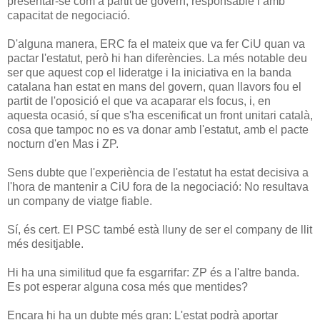
presentar-se com a partit de govern, responsable i amb
capacitat de negociació.
D'alguna manera, ERC fa el mateix que va fer CiU quan va
pactar l'estatut, però hi han diferències. La més notable deu
ser que aquest cop el lideratge i la iniciativa en la banda
catalana han estat en mans del govern, quan llavors fou el
partit de l'oposició el que va acaparar els focus, i, en
aquesta ocasió, sí que s'ha escenificat un front unitari català,
cosa que tampoc no es va donar amb l'estatut, amb el pacte
nocturn d'en Mas i ZP.
Sens dubte que l'experiència de l'estatut ha estat decisiva a
l'hora de mantenir a CiU fora de la negociació: No resultava
un company de viatge fiable.
Sí, és cert. El PSC també està lluny de ser el company de llit
més desitjable.
Hi ha una similitud que fa esgarrifar: ZP és a l'altre banda.
Es pot esperar alguna cosa més que mentides?
Encara hi ha un dubte més gran: L'estat podrà aportar