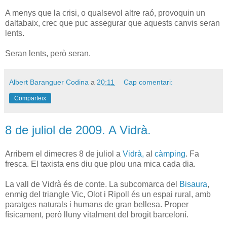
A menys que la crisi, o qualsevol altre raó, provoquin un
daltabaix, crec que puc assegurar que aquests canvis seran
lents.
Seran lents, però seran.
Albert Baranguer Codina
a
20:11
Cap comentari:
Comparteix
8 de juliol de 2009. A Vidrà.
Arribem el dimecres 8 de juliol a
Vidrà,
al
càmping
. Fa
fresca. El taxista ens diu que plou una mica cada dia.
La vall de Vidrà és de conte. La subcomarca del
Bisaura
,
enmig del triangle Vic, Olot i Ripoll és un espai rural, amb
paratges naturals i humans de gran bellesa. Proper
físicament, però lluny vitalment del brogit barceloní.