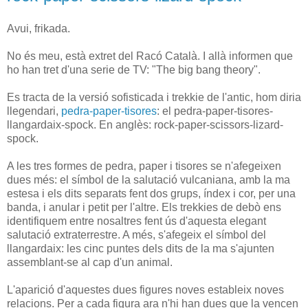
Avui, frikada.
No és meu, està extret del Racó Català. I allà informen que
ho han tret d'una serie de TV: "The big bang theory".
Es tracta de la versió sofisticada i trekkie de l'antic, hom diria
llegendari,
pedra-paper-tisores
: el pedra-paper-tisores-
llangardaix-spock. En anglès: rock-paper-scissors-lizard-
spock.
A les tres formes de pedra, paper i tisores se n'afegeixen
dues més: el símbol de la salutació vulcaniana, amb la ma
estesa i els dits separats fent dos grups, índex i cor, per una
banda, i anular i petit per l'altre. Els trekkies de debò ens
identifiquem entre nosaltres fent ús d'aquesta elegant
salutació extraterrestre. A més, s'afegeix el símbol del
llangardaix: les cinc puntes dels dits de la ma s'ajunten
assemblant-se al cap d'un animal.
L'aparició d'aquestes dues figures noves estableix noves
relacions. Per a cada figura ara n'hi han dues que la vencen