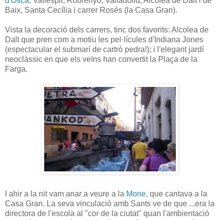
d'Osca
, Vallespir, Robrenyo, Valladolid, Alcolea de Dalt i de
Baix, Santa Cecília i carrer Rosés (la Casa Gran).
Vista la decoració dels carrers, tinc dos favorits: Alcolea de
Dalt que pren com a motiu les pel·lícules d'Indiana Jones
(espectacular el submarí de cartró pedra!); i l'elegant jardí
neoclàssic en que els veïns han convertit la Plaça de la
Farga.
I ahir a la nit vam anar a veure a la
Mone
, que cantava a la
Casa Gran. La seva vinculació amb Sants ve de que ...era la
directora de l'escola al "cor de la ciutat" quan l'ambientació