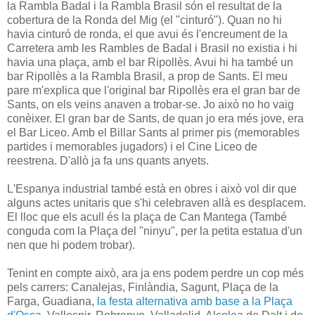
la Rambla Badal i la Rambla Brasil són el resultat de la
cobertura de la Ronda del Mig (el "cinturó"). Quan no hi
havia cinturó de ronda, el que avui és l'encreument de la
Carretera amb les Rambles de Badal i Brasil no existia i hi
havia una plaça, amb el bar Ripollès. Avui hi ha també un
bar Ripollès a la Rambla Brasil, a prop de Sants. El meu
pare m'explica que l'original bar Ripollès era el gran bar de
Sants, on els veins anaven a trobar-se. Jo això no ho vaig
conèixer. El gran bar de Sants, de quan jo era més jove, era
el Bar Liceo. Amb el Billar Sants al primer pis (memorables
partides i memorables jugadors) i el Cine Liceo de
reestrena. D'allò ja fa uns quants anyets.
L'Espanya industrial també està en obres i això vol dir que
alguns actes unitaris que s'hi celebraven allà es desplacem.
El lloc que els acull és la plaça de Can Mantega (També
conguda com la Plaça del "ninyu", per la petita estatua d'un
nen que hi podem trobar).
Tenint en compte això, ara ja ens podem perdre un cop més
pels carrers: Canalejas, Finlàndia, Sagunt, Plaça de la
Farga, Guadiana,
la festa alternativa amb base a la Plaça