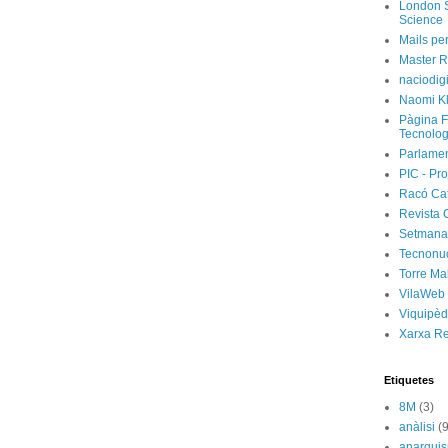
London S
Science
Mails per
Master R
naciodig
Naomi Kl
Pàgina F
Tecnolog
Parlamen
PIC - Pro
Racó Ca
Revista 
Setmanar
Tecnonu
Torre Ma
VilaWeb
Viquipèd
Xarxa R
Etiquetes
8M
(3)
anàlisi
(9
anarqui