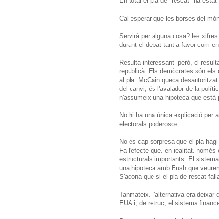
En total el pla de "rescat" ha estat
Cal esperar que les borses del món,
Servirà per alguna cosa? les xifres 
durant el debat tant a favor com en
Resulta interessant, però, el result
republicà. Els demòcrates són els
al pla. McCain queda desautoritzat 
del canvi, és l'avalador de la polít
n'assumeix una hipoteca que està p
No hi ha una única explicació per
electorals poderosos.
No és cap sorpresa que el pla hagi 
Fa l'efecte que, en realitat, nomé
estructurals importants. El sistem
una hipoteca amb Bush que veurem
S'adona que si el pla de rescat fal
Tanmateix, l'alternativa era deixar
EUA i, de retruc, el sistema financ