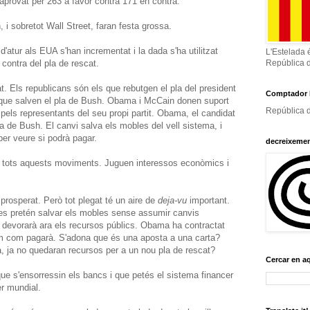
 aprovat per 263 a favor contra 171 en contra.
 i sobretot Wall Street, faran festa grossa.
d'atur als EUA s'han incrementat i la dada s'ha utilitzat
L'Estelada 
 contra del pla de rescat.
República 
at. Els republicans són els que rebutgen el pla del president
Comptador 
 que salven el pla de Bush. Obama i McCain donen suport
República d
pels representants del seu propi partit. Obama, el candidat
ica de Bush. El canvi salva els mobles del vell sistema, i
er veure si podrà pagar.
decreixeme
 a tots aquests moviments. Juguen interessos econòmics i
prosperat. Però tot plegat té un aire de
deja-vu
important.
s es pretén salvar els mobles sense assumir canvis
a devorarà ara els recursos públics. Obama ha contractat
 com pagarà. S'adona que és una aposta a una carta?
la, ja no quedaran recursos per a un nou pla de rescat?
Cercar en a
 que s'ensorressin els bancs i que petés el sistema financer
er mundial.