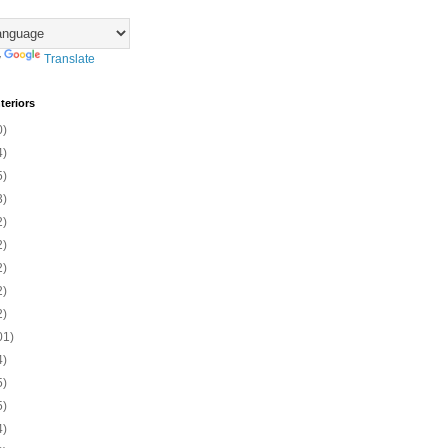
y
Translate
teriors
0)
4)
5)
3)
2)
2)
2)
2)
2)
01)
4)
5)
5)
4)