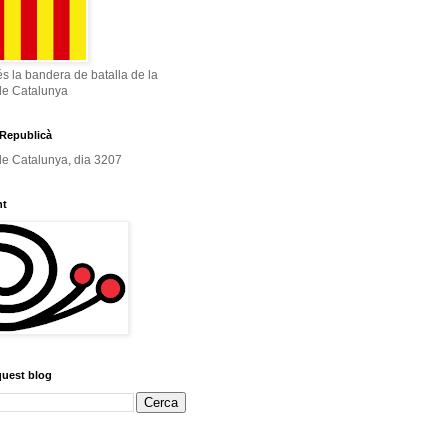
és la bandera de batalla de la
de Catalunya
Republicà
e Catalunya, dia 3207
nt
quest blog