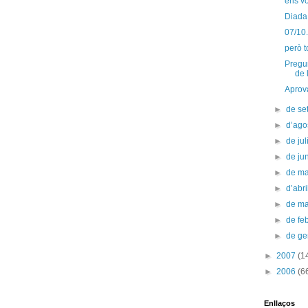
ens v
Diada
07/10.
però t
Pregun
de 
Aprova
►
de s
►
d’ago
►
de jul
►
de ju
►
de m
►
d’abr
►
de m
►
de fe
►
de g
►
2007
(1
►
2006
(6
Enllaços