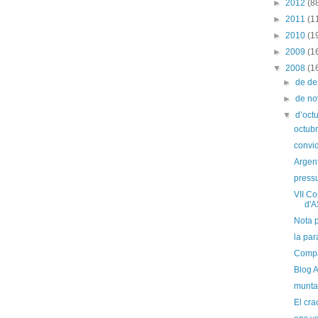
►
2012
(8
►
2011
(1
►
2010
(1
►
2009
(1
▼
2008
(1
►
de d
►
de n
▼
d’oct
octubr
convid
Argent
press
VII Co
d'A
Nota 
la pa
Compa
Blog A
munta
El cra