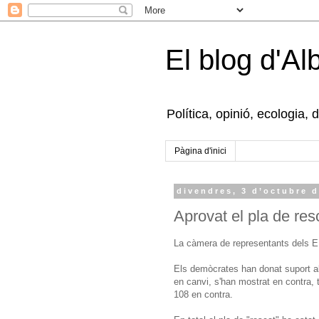
El blog d'Al
Política, opinió, ecologia, 
Pàgina d'inici
divendres, 3 d’octubre d
Aprovat el pla de res
La càmera de representants dels EU
Els demòcrates han donat suport al 
en canvi, s'han mostrat en contra, 
108 en contra.