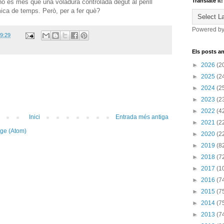
Translate it!
 no és més que una voladura controlada degut al perill
mica de temps. Però, per a fer què?
Powered b
9:29
Els posts an
►
2026
(2
►
2025
(2
►
2024
(2
►
2023
(2
►
2022
(4
Inici
Entrada més antiga
►
2021
(2
tge (Atom)
►
2020
(2
►
2019
(8
►
2018
(7
►
2017
(1
►
2016
(7
►
2015
(7
►
2014
(7
►
2013
(7