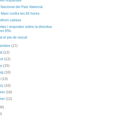
olen espantats
 Nacional del País Valencià
 Mani contra les 65 hores
othom callava
tes i respostes sobre la directiva
les 65h.
t el pla de rescat
etembre
(17)
st
(12)
iol
(12)
ny
(15)
aig
(10)
il
(13)
arç
(10)
brer
(16)
ener
(12)
46)
6)