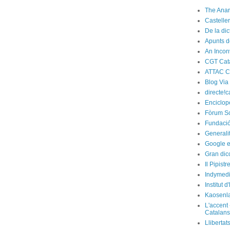
The Anar
Castelle
De la di
Apunts d
An Incon
CGT Cat
ATTAC C
Blog Via
directe!c
Enciclop
Fòrum So
Fundació
Generali
Google e
Gran dic
Il Pipist
Indymedi
Institut 
Kaosenl
L'accent 
Catalans
Llibertat