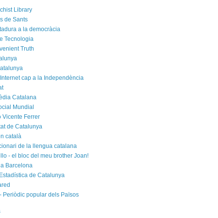
chist Library
rs de Sants
ctadura a la democràcia
e Tecnologia
venient Truth
alunya
atalunya
 Internet cap a la Independència
at
èdia Catalana
cial Mundial
 Vicente Ferrer
tat de Catalunya
n català
cionari de la llengua catalana
rello - el bloc del meu brother Joan!
a Barcelona
d'Estadística de Catalunya
ared
- Periòdic popular dels Països
s