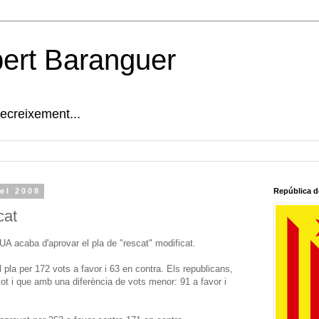
bert Baranguer
decreixement...
el 2008
República d
cat
A acaba d'aprovar el pla de "rescat" modificat.
pla per 172 vots a favor i 63 en contra. Els republicans,
tot i que amb una diferència de vots menor: 91 a favor i