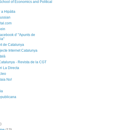
chool of Economics and Political
 a Hipàtia
ussian
ital.com
ein
acebook d' "Apunts de
ia"
t de Catalunya
jecte Internet Catalunya
talà
Catalunya - Revista de la CGT
i La Directa
cleo
laia No!
ia
epublicana
)
sme
(13)