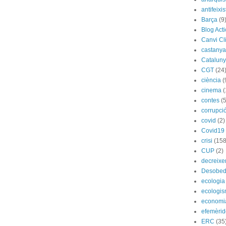
antifeixis
Barça
(9
Blog Act
Canvi Cl
castany
Catalun
CGT
(24
ciència
(
cinema
(
contes
(5
corrupci
covid
(2)
Covid19
crisi
(158
CUP
(2)
decreix
Desobed
ecologia
ecologi
economi
efemèrid
ERC
(35