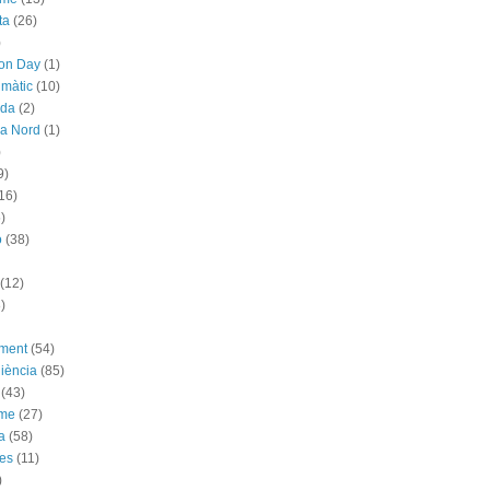
ta
(26)
)
ion Day
(1)
imàtic
(10)
ada
(2)
ya Nord
(1)
)
9)
16)
)
ó
(38)
(12)
)
ement
(54)
iència
(85)
(43)
sme
(27)
a
(58)
es
(11)
)