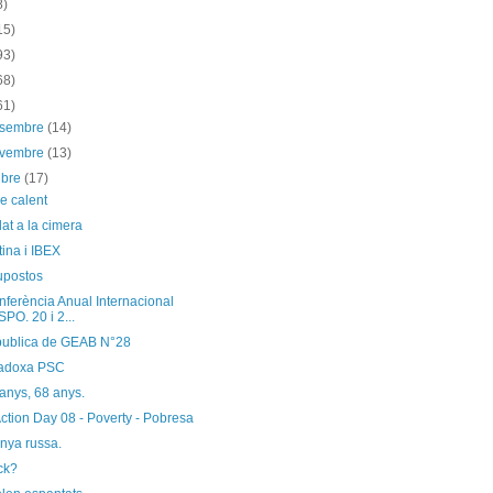
8)
15)
93)
68)
61)
esembre
(14)
ovembre
(13)
ubre
(17)
e calent
at a la cimera
ina i IBEX
upostos
nferència Anual Internacional
SPO. 20 i 2...
publica de GEAB N°28
radoxa PSC
nys, 68 anys.
ction Day 08 - Poverty - Pobresa
nya russa.
ck?