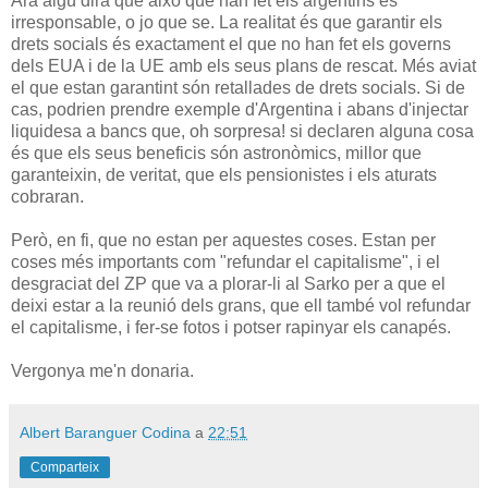
Ara algú dirà que això que han fet els argentins és
irresponsable, o jo que se. La realitat és que garantir els
drets socials és exactament el que no han fet els governs
dels EUA i de la UE amb els seus plans de rescat. Més aviat
el que estan garantint són retallades de drets socials. Si de
cas, podrien prendre exemple d'Argentina i abans d'injectar
liquidesa a bancs que, oh sorpresa! si declaren alguna cosa
és que els seus beneficis són astronòmics, millor que
garanteixin, de veritat, que els pensionistes i els aturats
cobraran.
Però, en fi, que no estan per aquestes coses. Estan per
coses més importants com "refundar el capitalisme", i el
desgraciat del ZP que va a plorar-li al Sarko per a que el
deixi estar a la reunió dels grans, que ell també vol refundar
el capitalisme, i fer-se fotos i potser rapinyar els canapés.
Vergonya me'n donaria.
Albert Baranguer Codina
a
22:51
Comparteix