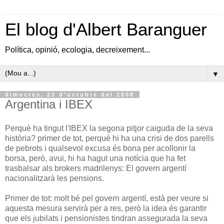
El blog d'Albert Baranguer
Política, opinió, ecologia, decreixement...
▼
dimecres, 22 d’octubre del 2008
Argentina i IBEX
Perquè ha tingut l'IBEX la segona pitjor caiguda de la seva
història? primer de tot, perquè hi ha una crisi de dos parells
de pebrots i qualsevol excusa és bona per acollonir la
borsa, però, avui, hi ha hagut una notícia que ha fet
trasbalsar als brokers madrilenys: El govern argentí
nacionalitzarà les pensions.
Primer de tot: molt bé pel govern argentí, està per veure si
aquesta mesura servirà per a res, però la idea és garantir
que els jubilats i pensionistes tindran assegurada la seva