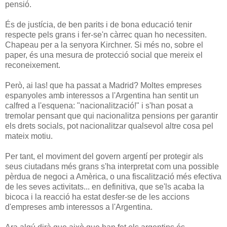
pensió.
És de justícia, de ben parits i de bona educació tenir
respecte pels grans i fer-se'n càrrec quan ho necessiten.
Chapeau per a la senyora Kirchner. Si més no, sobre el
paper, és una mesura de protecció social que mereix el
reconeixement.
Però, ai las! que ha passat a Madrid? Moltes empreses
espanyoles amb interessos a l'Argentina han sentit un
calfred a l'esquena: "nacionalització!" i s'han posat a
tremolar pensant que qui nacionalitza pensions per garantir
els drets socials, pot nacionalitzar qualsevol altre cosa pel
mateix motiu.
Per tant, el moviment del govern argentí per protegir als
seus ciutadans més grans s'ha interpretat com una possible
pèrdua de negoci a Amèrica, o una fiscalització més efectiva
de les seves activitats... en definitiva, que se'ls acaba la
bicoca i la reacció ha estat desfer-se de les accions
d'empreses amb interessos a l'Argentina.