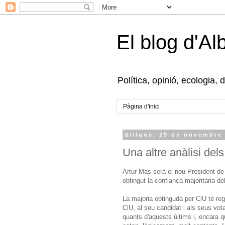
El blog d'Al
Política, opinió, ecologia, 
Pàgina d'inici
dilluns, 29 de novembre
Una altre anàlisi del
Artur Mas serà el nou President de
obtingut la confiança majoritària de
La majoria obtinguda per CiU té regu
CiU, al seu candidat i als seus vota
quants d'aquests últims i, encara 