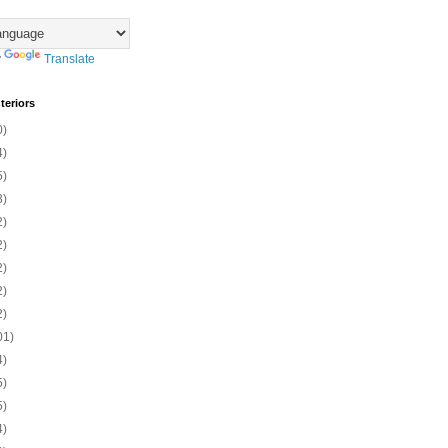
y
Translate
teriors
0)
4)
5)
3)
2)
2)
2)
2)
2)
01)
4)
5)
5)
4)