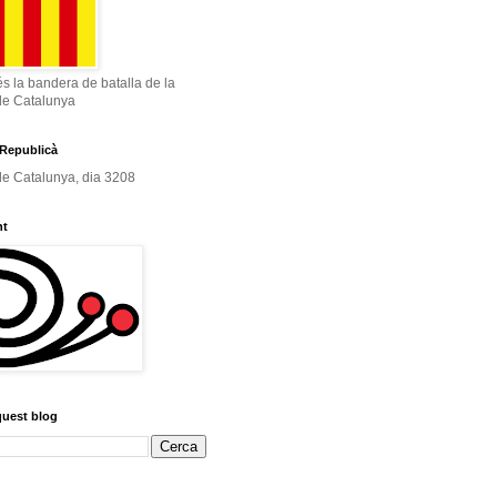
és la bandera de batalla de la
de Catalunya
Republicà
e Catalunya, dia 3208
nt
quest blog