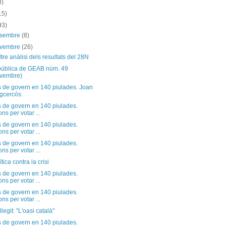
8)
15)
93)
esembre
(8)
ovembre
(26)
tre anàlisi dels resultats del 28N
pública de GEAB núm. 49
vembre)
s de govern en 140 piulades. Joan
gcercós.
s de govern en 140 piulades.
ns per votar ...
s de govern en 140 piulades.
ns per votar ...
s de govern en 140 piulades.
ns per votar ...
tica contra la crisi
s de govern en 140 piulades.
ns per votar ...
s de govern en 140 piulades.
ns per votar ...
llegit: "L'oasi català"
s de govern en 140 piulades.