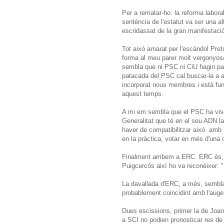
Per a rematar-ho: la reforma labor
sentència de l'estatut va ser una al
escridassat de la gran manifestaci
Tot això amarat per l'escàndol Pret
forma al meu parer molt vergonyosa
sembla que ni PSC ni CiU hagin pati
patacada del PSC cal buscar-la a a
incorporat nous membres i està fun
aquest temps.
A mi em sembla que el PSC ha viscu
Generalitat que té en el seu ADN la
haver de compatibilitzar això amb 
en la pràctica, votar en més d'una 
Finalment arribem a ERC. ERC és, 
Puigcercós així ho va reconèixer: 
La davallada d'ERC, a més, sembla
probablement coincidint amb l'auge
Dues escissions, primer la de Joan 
a SCI no podien pronosticar res de