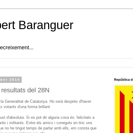
bert Baranguer
decreixement...
 del 2010
República d
s resultats del 28N
 la Generalitat de Catalunya. Ho serà després d'haver
ls votants d'una forma brillant.
st d'absoluta. Si es pot dir alguna cosa és: felicitats a
nts i militants. Entre els amics i coneguts en tinc uns
que no he tingut temps de parlar amb ells, em consta que