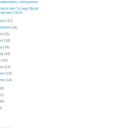
ndentistes i d'esquerres
tació del Col·legi Oficial
nginyers Tècni...
ubre
(17)
etembre
(14)
st
(13)
iol
(16)
ny
(19)
aig
(16)
il
(23)
arç
(12)
brer
(15)
ener
(14)
68)
61)
46)
6)