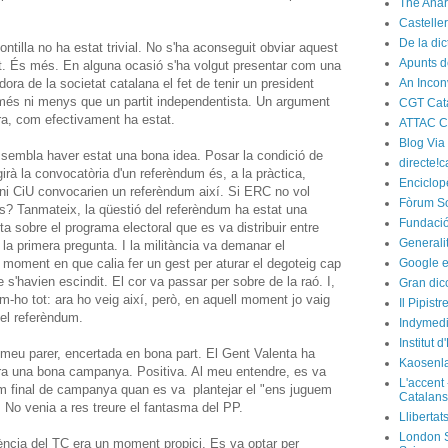
The Anar
Castelle
De la di
ntilla no ha estat trivial. No s'ha aconseguit obviar aquest
Apunts d
nt. És més. En alguna ocasió s'ha volgut presentar com una
ora de la societat catalana el fet de tenir un president
An Incon
 més ni menys que un partit independentista. Un argument
CGT Cat
ra, com efectivament ha estat.
ATTAC C
Blog Via
sembla haver estat una bona idea. Posar la condició de
directe!c
irà la convocatòria d'un referèndum és, a la pràctica,
Enciclop
ni CiU convocarien un referèndum així. Si ERC no vol
Fòrum So
os? Tanmateix, la qüestió del referèndum ha estat una
Fundació
sta sobre el programa electoral que es va distribuir entre
Generali
a la primera pregunta. I la militància va demanar el
moment en que calia fer un gest per aturar el degoteig cap
Google e
s'havien escindit. El cor va passar per sobre de la raó. I,
Gran dic
m-ho tot: ara ho veig així, però, en aquell moment jo vaig
Il Pipist
del referèndum.
Indymedi
Institut 
 meu parer, encertada en bona part. El Gent Valenta ha
Kaosenl
 Era una bona campanya. Positiva. Al meu entendre, es va
L'accent 
am final de campanya quan es va plantejar el "ens juguem
Catalans
". No venia a res treure el fantasma del PP.
Llibertat
London S
ència del TC era un moment propici. Es va optar per