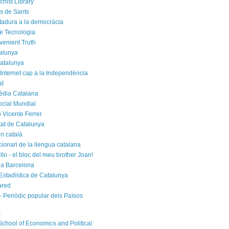
chist Library
rs de Sants
ctadura a la democràcia
e Tecnologia
venient Truth
alunya
atalunya
 Internet cap a la Independència
at
èdia Catalana
cial Mundial
 Vicente Ferrer
tat de Catalunya
n català
cionari de la llengua catalana
rello - el bloc del meu brother Joan!
a Barcelona
d'Estadística de Catalunya
ared
- Periòdic popular dels Països
s
chool of Economics and Political