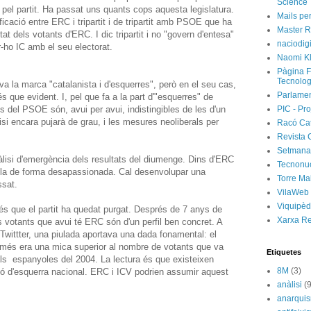
Science
nt pel partit. Ha passat uns quants cops aquesta legislatura.
Mails per
ificació entre ERC i tripartit i de tripartit amb PSOE que ha
Master R
tat dels votants d'ERC. I dic tripartit i no "govern d'entesa"
naciodig
-ho IC amb el seu electorat.
Naomi Kl
Pàgina F
Tecnolog
a la marca "catalanista i d'esquerres", però en el seu cas,
Parlamen
 que evident. I, pel que fa a la part d'"esquerres" de
ues del PSOE són, avui per avui, indistingibles de les d'un
PIC - Pro
isi encara pujarà de grau, i les mesures neoliberals per
Racó Ca
Revista 
Setmanar
àlisi d'emergència dels resultats del diumenge. Dins d'ERC
Tecnonu
fer-la de forma desapassionada. Cal desenvolupar una
Torre Ma
ssat.
VilaWeb
Viquipèd
s que el partit ha quedat purgat. Després de 7 anys de
Xarxa R
s votants que avui té ERC són d'un perfil ben concret. A
al Twittter, una piulada aportava una dada fonamental: el
més era una mica superior al nombre de votants que va
Etiquetes
ls espanyoles del 2004. La lectura és que existeixen
8M
(3)
ció d'esquerra nacional. ERC i ICV podrien assumir aquest
anàlisi
(9
anarqui