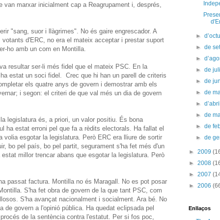
Indepe
ue van marxar inicialment cap a Reagrupament i, després,
Presen
d'E
ir "sang, suor i llàgrimes". No és gaire engrescador. A
►
d’oct
s votants d'ERC, no era el mateix acceptar i prestar suport
►
de s
fer-ho amb un com en Montilla.
►
d’ago
va resultar ser-li més fidel que el mateix PSC. En la
►
de jul
a estat un soci fidel. Crec que hi han un parell de criteris
►
de ju
completar els quatre anys de govern i demostrar amb els
►
de m
overnar; i segon: el criteri de que val més un dia de govern
►
d’abr
►
de m
a legislatura és, a priori, un valor positiu. És bona
►
de fe
cul ha estat erroni pel que fa a rèdits electorals. Ha fallat el
 volia esgotar la legislatura. Però ERC era lliure de sortir
►
de g
ir, bo pel país, bo pel partit, segurament s'ha fet més d'un
►
2009
(1
estat millor trencar abans que esgotar la legislatura. Però
►
2008
(1
►
2007
(1
 ha passat factura. Montilla no és Maragall. No es pot posar
►
2006
(6
Montilla. S'ha fet obra de govern de la que tant PSC, com
losos. S'ha avançat nacionalment i socialment. Ara bé. No
 de govern a l'opinió pública. Ha quedat eclipsada pel
Enllaços
 procés de la sentència contra l'estatut. Per si fos poc,