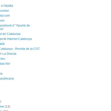
 a Hipàtia
ussian
ital.com
ein
acebook d' "Apunts de
ia"
t de Catalunya
jecte Internet Catalunya
talà
Catalunya - Revista de la CGT
i La Directa
cleo
laia No!
ia
epublicana
)
sme
(13)