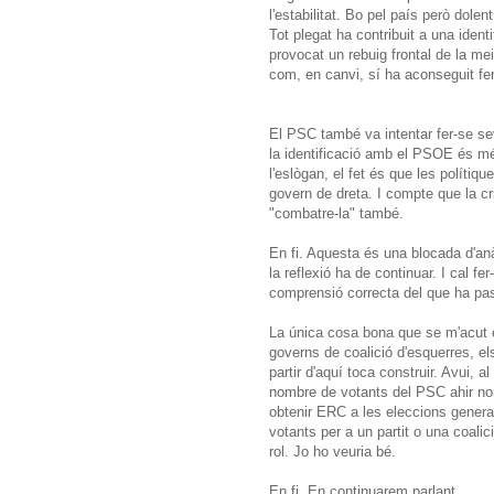
l'estabilitat. Bo pel país però dole
Tot plegat ha contribuit a una ident
provocat un rebuig frontal de la mei
com, en canvi, sí ha aconseguit fer
El PSC també va intentar fer-se sev
la identificació amb el PSOE és més
l'eslògan, el fet és que les polítiq
govern de dreta. I compte que la cr
"combatre-la" també.
En fi. Aquesta és una blocada d'an
la reflexió ha de continuar. I cal 
comprensió correcta del que ha pa
La única cosa bona que se m'acut é
governs de coalició d'esquerres, el
partir d'aquí toca construir. Avui, 
nombre de votants del PSC ahir no
obtenir ERC a les eleccions genera
votants per a un partit o una coali
rol. Jo ho veuria bé.
En fi. En continuarem parlant.