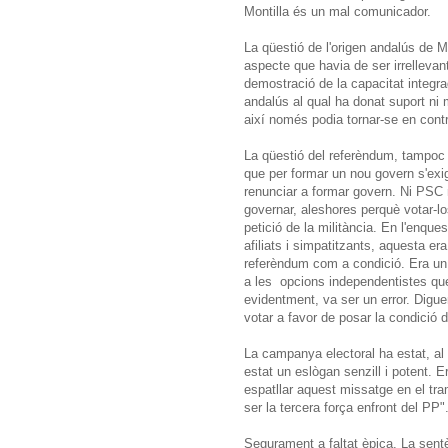
Montilla és un mal comunicador.
La qüestió de l'origen andalús de Mo
aspecte que havia de ser irrelleva
demostració de la capacitat integrad
andalús al qual ha donat suport ni
així només podia tornar-se en cont
La qüestió del referèndum, tampoc 
que per formar un nou govern s'exig
renunciar a formar govern. Ni PSC 
governar, aleshores perquè votar-l
petició de la militància. En l'enque
afiliats i simpatitzants, aquesta er
referèndum com a condició. Era un 
a les opcions independentistes que 
evidentment, va ser un error. Digue
votar a favor de posar la condició 
La campanya electoral ha estat, al
estat un eslògan senzill i potent.
espatllar aquest missatge en el tr
ser la tercera força enfront del PP
Segurament a faltat èpica. La sent