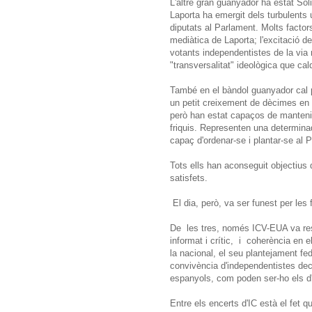
L'altre gran guanyador ha estat Sol
Laporta ha emergit dels turbulents
diputats al Parlament. Molts factors
mediàtica de Laporta; l'excitació d
votants independentistes de la vi
"transversalitat" ideològica que cal
També en el bàndol guanyador cal pos
un petit creixement de dècimes en e
però han estat capaços de mantenir
friquis. Representen una determina
capaç d'ordenar-se i plantar-se al 
Tots ells han aconseguit objectius 
satisfets.
El dia, però, va ser funest per les 
De les tres, només ICV-EUA va resis
informat i crític, i coherència en 
la nacional, el seu plantejament fed
convivència d'independentistes dec
espanyols, com poden ser-ho els d
Entre els encerts d'IC està el fet 