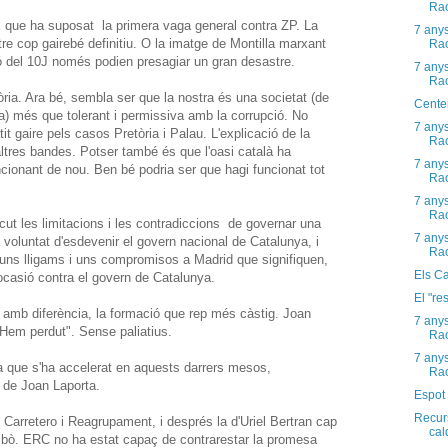
Rao
al que ha suposat la primera vaga general contra ZP. La
7 any
tre cop gairebé definitiu. O la imatge de Montilla marxant
Rao
ó del 10J només podien presagiar un gran desastre.
7 any
Rao
òria. Ara bé, sembla ser que la nostra és una societat (de
Centen
) més que tolerant i permissiva amb la corrupció. No
7 any
t gaire pels casos Pretòria i Palau. L'explicació de la
Rao
ltres bandes. Potser també és que l'oasi català ha
7 any
cionant de nou. Ben bé podria ser que hagi funcionat tot
Rao
7 any
Rao
t les limitacions i les contradiccions de governar una
7 any
 voluntat d'esdevenir el govern nacional de Catalunya, i
Rao
uns lligams i uns compromisos a Madrid que signifiquen,
Els Cas
ocasió contra el govern de Catalunya.
El "re
amb diferència, la formació que rep més càstig. Joan
7 any
"Hem perdut". Sense paliatius.
Rao
7 any
 que s'ha accelerat en aquests darrers mesos,
Rao
 de Joan Laporta.
Espot
Recurs
Carretero i Reagrupament, i després la d'Uriel Bertran cap
cal
 bò. ERC no ha estat capaç de contrarestar la promesa