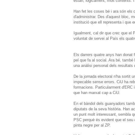
estan, lògicament, molt contents. I 
Han fet les coses bé i ara són els 
d'administrar. Des d'aquest bloc, mo
institució que ell representa i que 
Igualment, cal dir que crec que el 
voluntat de servei al País els quatr
Els darrers quatre anys han donat fr
pel que fa al social. Ara bé, també 
una anàlisi personal dels resultats
De la jornada electoral n'ha sortit
impecable sense errors. CiU ha rebut
formacions. Particularment d'ERC i
que han marxat cap a CiU.
En el bàndol dels guanyadors també
diputats de la seva història. Han a
un punt molt interessant, sembla q
PSC perquè és evident que el seu c
pinta negre per al ZP.