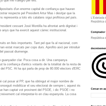
jo que me n'alegro per ells.
dipositaris d'un enorme capital de confiança que hauran
strar respecte pel President Artur Mas i desitjar que la
ens representa a tots els catalans sigui profitosa pel país.
L'Estelada 
República 
President cessant José Montilla ha afrontat amb dignitat i
e anys que ha exercit aquest càrrec institucional.
Comptador 
República d
uits en lleis importants. Tant pel que fa al nacional, com
han estat marcats per cops durs. Aprofito això per introduir
decreixeme
 del passat diumenge.
 un guanyador clar. Poca cosa a dir. Una campanya
 la confiança d'antics votants de la totalitat de la resta de
 del PSC. Hi ha qui parla de prop de 80.000 electors d'ERC
 cal posar al PP, que ha obtingut el major nombre de
conseguit mobilitzar el seu electorat de sempre i, aquest és
Cercar en a
ue han captat vot provinent del PSOE, i dic PSOE i no
reixement cal interpretar-lo en clau espanyola. La cosa