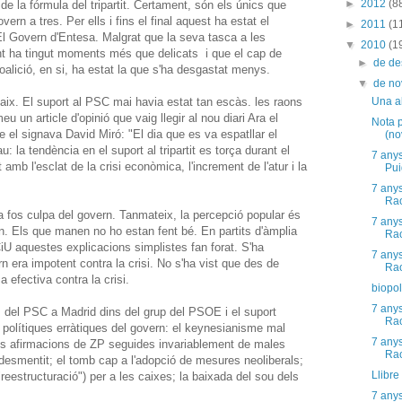
►
2012
(8
de la fórmula del tripartit. Certament, són els únics que
vern a tres. Per ells i fins el final aquest ha estat el
►
2011
(1
El Govern d'Entesa. Malgrat que la seva tasca a les
▼
2010
(1
ent ha tingut moments més que delicats i que el cap de
►
de d
coalició, en si, ha estat la que s'ha desgastat menys.
▼
de n
aix. El suport al PSC mai havia estat tan escàs. les raons
Una al
 un article d'opinió que vaig llegir al nou diari Ara el
Nota 
le el signava David Miró: "El dia que es va espatllar el
(no
u: la tendència en el suport al tripartit es torça durant el
7 any
 amb l'esclat de la crisi econòmica, l'increment de l'atur i la
Pui
7 any
Rao
a fos culpa del govern. Tanmateix, la percepció popular és
7 any
n. Els que manen no ho estan fent bé. En partits d'àmplia
Rao
 aquestes explicacions simplistes fan forat. S'ha
7 any
 era impotent contra la crisi. No s'ha vist que des de
Rao
 efectiva contra la crisi.
biopolí
7 any
s del PSC a Madrid dins del grup del PSOE i el suport
Rao
 polítiques erràtiques del govern: el keynesianisme mal
7 any
es afirmacions de ZP seguides invariablement de males
Rao
esmentit; el tomb cap a l'adopció de mesures neoliberals;
Llibre 
reestructuració") per a les caixes; la baixada del sou dels
7 any