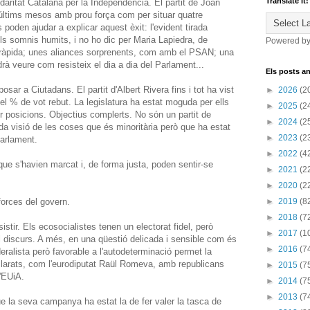
Translate it!
idaritat Catalana per la Independència. El partit de Joan
 últims mesos amb prou força com per situar quatre
 poden ajudar a explicar aquest èxit: l'evident tirada
els somnis humits, i no ho dic per Maria Lapiedra, de
Powered b
a ràpida; unes aliances sorprenents, com amb el PSAN; una
drà veure com resisteix el dia a dia del Parlament...
Els posts an
ar a Ciutadans. El partit d'Albert Rivera fins i tot ha vist
►
2026
(2
l % de vot rebut. La legislatura ha estat moguda per ells
►
2025
(2
 posicions. Objectius complerts. No són un partit de
►
2024
(2
da visió de les coses que és minoritària però que ha estat
►
2023
(2
Parlament.
►
2022
(4
que s'havien marcat i, de forma justa, poden sentir-se
►
2021
(2
►
2020
(2
forces del govern.
►
2019
(8
►
2018
(7
tir. Els ecosocialistes tenen un electorat fidel, però
►
2017
(1
el discurs. A més, en una qüestió delicada i sensible com és
►
2016
(7
eralista però favorable a l'autodeterminació permet la
larats, com l'eurodiputat Raül Romeva, amb republicans
►
2015
(7
'EUiA.
►
2014
(7
►
2013
(7
que la seva campanya ha estat la de fer valer la tasca de