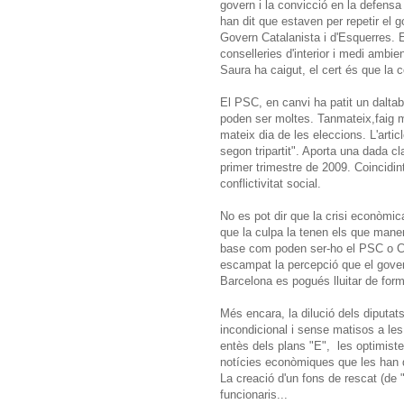
govern i la convicció en la defensa 
han dit que estaven per repetir el go
Govern Catalanista i d'Esquerres. 
conselleries d'interior i medi ambi
Saura ha caigut, el cert és que la 
El PSC, en canvi ha patit un daltab
poden ser moltes. Tanmateix,faig meu
mateix dia de les eleccions. L'artic
segon tripartit". Aporta una dada cla
primer trimestre de 2009. Coincidint
conflictivitat social.
No es pot dir que la crisi econòmic
que la culpa la tenen els que mane
base com poden ser-ho el PSC o CiU
escampat la percepció que el govern
Barcelona es pogués lluitar de forma
Més encara, la dilució dels diputat
incondicional i sense matisos a les
entès dels plans "E", les optimist
notícies econòmiques que les han d
La creació d'un fons de rescat (de "
funcionaris...