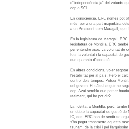
d'"independència ja" del votants q
cap a SCI.
En consciència, ERC només pot ofer
més, per a una part majoritària del
a un President com Maragall, que 
En la legislatura de Maragall, ERC 
legislatura de Montilla, ERC també h
per entendre això: La voluntat de 
fets la voluntat i la capacitat de g
que quaranta d'oposició.
En altres condicions, voler esgotar l
l'estabilitat per al país. Però el càl
control dels tempos. Potser Montilla
del govern. El càlcul seguir-no segu
cop. Avui sembla que potser hauria 
realment, qui ho pot dir?
La fidelitat a Montilla, però, també
en dubte la capacitat de gestió de 
IC, com ERC han de sentir-se orgul
s'ha pogut transmetre aquesta tasca
tsunami de la crisi i pel llarguíssim