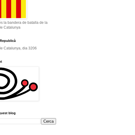
és la bandera de batalla de la
de Catalunya
Republicà
e Catalunya, dia 3206
nt
quest blog