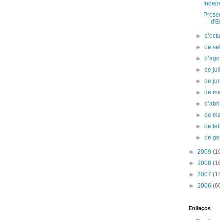
Indepe
Presen
d'E
►
d’oct
►
de s
►
d’ago
►
de jul
►
de ju
►
de m
►
d’abr
►
de m
►
de fe
►
de g
►
2009
(1
►
2008
(1
►
2007
(1
►
2006
(6
Enllaços