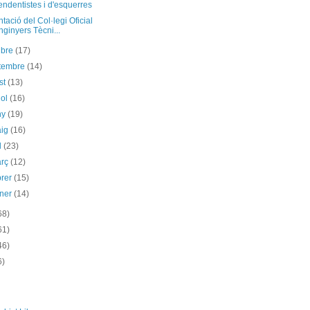
ndentistes i d'esquerres
tació del Col·legi Oficial
nginyers Tècni...
ubre
(17)
etembre
(14)
st
(13)
iol
(16)
ny
(19)
aig
(16)
il
(23)
arç
(12)
brer
(15)
ener
(14)
68)
61)
46)
6)