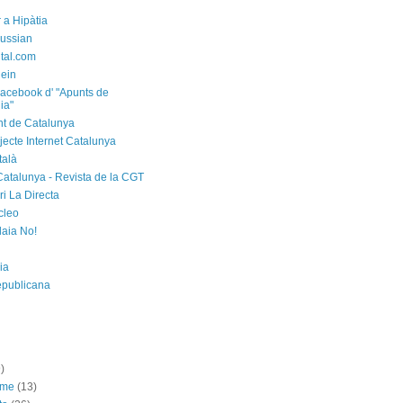
 a Hipàtia
ussian
ital.com
ein
acebook d' "Apunts de
ia"
t de Catalunya
jecte Internet Catalunya
talà
Catalunya - Revista de la CGT
i La Directa
cleo
laia No!
ia
epublicana
)
sme
(13)