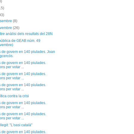
8)
15)
93)
esembre
(8)
ovembre
(26)
tre anàlisi dels resultats del 28N
pública de GEAB núm. 49
vembre)
s de govern en 140 piulades. Joan
gcercós.
s de govern en 140 piulades.
ns per votar ...
s de govern en 140 piulades.
ns per votar ...
s de govern en 140 piulades.
ns per votar ...
tica contra la crisi
s de govern en 140 piulades.
ns per votar ...
s de govern en 140 piulades.
ns per votar ...
llegit: "L'oasi català"
s de govern en 140 piulades.