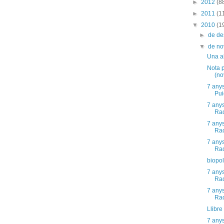
►
2012
(8
►
2011
(1
▼
2010
(1
►
de d
▼
de n
Una al
Nota 
(no
7 any
Pui
7 any
Rao
7 any
Rao
7 any
Rao
biopolí
7 any
Rao
7 any
Rao
Llibre 
7 any