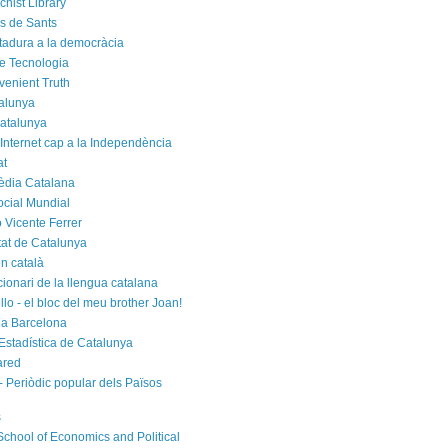
chist Library
rs de Sants
ctadura a la democràcia
e Tecnologia
venient Truth
alunya
atalunya
 Internet cap a la Independència
at
èdia Catalana
cial Mundial
 Vicente Ferrer
tat de Catalunya
n català
cionari de la llengua catalana
rello - el bloc del meu brother Joan!
a Barcelona
d'Estadística de Catalunya
ared
- Periòdic popular dels Països
s
chool of Economics and Political