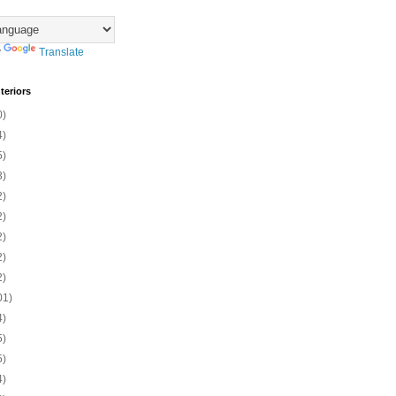
y
Translate
teriors
0)
4)
5)
3)
2)
2)
2)
2)
2)
01)
4)
5)
5)
4)