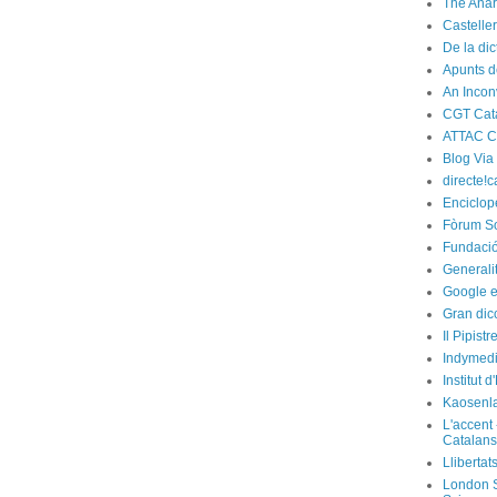
The Anar
Castelle
De la di
Apunts d
An Incon
CGT Cat
ATTAC C
Blog Via
directe!c
Enciclop
Fòrum So
Fundació
Generali
Google e
Gran dic
Il Pipist
Indymedi
Institut 
Kaosenl
L'accent 
Catalans
Llibertat
London S