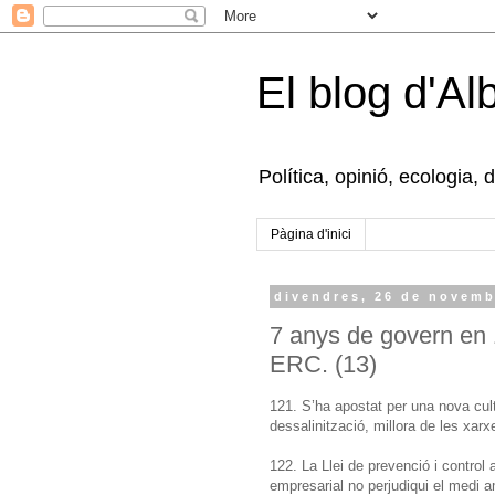
El blog d'Al
Política, opinió, ecologia, 
Pàgina d'inici
divendres, 26 de novemb
7 anys de govern en 
ERC. (13)
121. S’ha apostat per una nova cultu
dessalinització, millora de les xarxe
122. La Llei de prevenció i control a
empresarial no perjudiqui el medi a