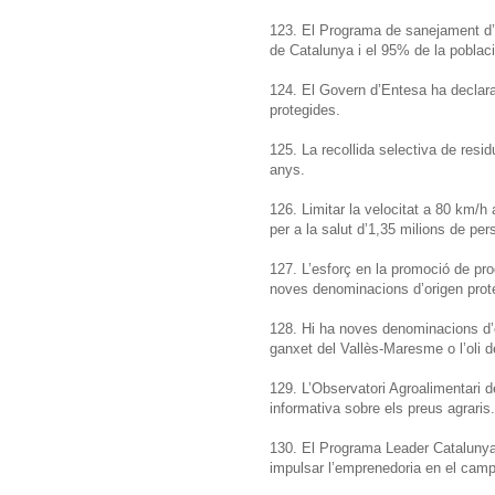
123. El Programa de sanejament d’
de Catalunya i el 95% de la poblaci
124. El Govern d’Entesa ha declara
protegides.
125. La recollida selectiva de res
anys.
126. Limitar la velocitat a 80 km/h
per a la salut d’1,35 milions de per
127. L’esforç en la promoció de pr
noves denominacions d’origen prot
128. Hi ha noves denominacions d’o
ganxet del Vallès-Maresme o l’oli 
129. L’Observatori Agroalimentari 
informativa sobre els preus agraris.
130. El Programa Leader Catalunya
impulsar l’emprenedoria en el camp 