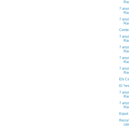
Rao
7 any
Rao
7 any
Rao
Centen
7 any
Rao
7 any
Rao
7 any
Rao
7 any
Rao
Els Cas
El "re
7 any
Rao
7 any
Rao
Espot
Recurs
cal