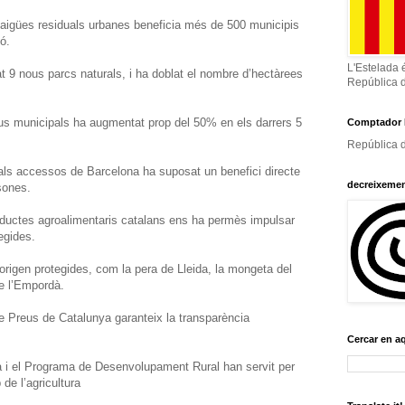
aigües residuals urbanes beneficia més de 500 municipis
ó.
L'Estelada 
t 9 nous parcs naturals, i ha doblat el nombre d’hectàrees
República 
idus municipals ha augmentat prop del 50% en els darrers 5
Comptador 
República d
 als accessos de Barcelona ha suposat un benefici directe
decreixeme
sones.
oductes agroalimentaris catalans ens ha permès impulsar
egides.
rigen protegides, com la pera de Lleida, la mongeta del
de l’Empordà.
de Preus de Catalunya garanteix la transparència
Cercar en a
 i el Programa de Desenvolupament Rural han servit per
de l’agricultura