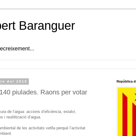
bert Baranguer
decreixement...
re del 2010
República d
140 piulades. Raons per votar
ra de l’aigua: accions d’eficiència, estalvi,
s i reutilització d’aigua.
mbiental de les activitats vetlla perquè l’activitat
mbient.