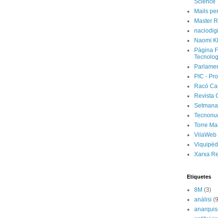
Science
Mails per
Master R
naciodig
Naomi Kl
Pàgina F
Tecnolog
Parlamen
PIC - Pro
Racó Ca
Revista 
Setmanar
Tecnonu
Torre Ma
VilaWeb
Viquipèd
Xarxa R
Etiquetes
8M
(3)
anàlisi
(9
anarqui