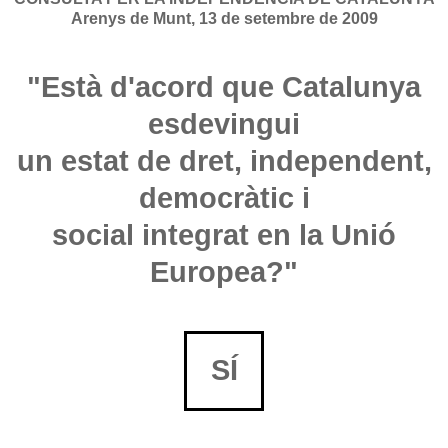
Arenys de Munt, 13 de setembre de 2009
"Està d'acord que Catalunya
esdevingui
un estat de dret, independent,
democràtic i
social integrat en la Unió
Europea?"
SÍ