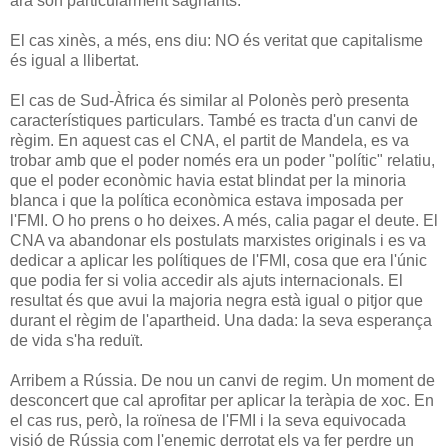
ara són particularment sagnants.
El cas xinès, a més, ens diu: NO és veritat que capitalisme
és igual a llibertat.
El cas de Sud-Àfrica és similar al Polonès però presenta
característiques particulars. També es tracta d'un canvi de
règim. En aquest cas el CNA, el partit de Mandela, es va
trobar amb que el poder només era un poder "polític" relatiu,
que el poder econòmic havia estat blindat per la minoria
blanca i que la política econòmica estava imposada per
l'FMI. O ho prens o ho deixes. A més, calia pagar el deute. El
CNA va abandonar els postulats marxistes originals i es va
dedicar a aplicar les polítiques de l'FMI, cosa que era l'únic
que podia fer si volia accedir als ajuts internacionals. El
resultat és que avui la majoria negra està igual o pitjor que
durant el règim de l'apartheid. Una dada: la seva esperança
de vida s'ha reduït.
Arribem a Rússia. De nou un canvi de regim. Un moment de
desconcert que cal aprofitar per aplicar la teràpia de xoc. En
el cas rus, però, la roïnesa de l'FMI i la seva equivocada
visió de Rússia com l'enemic derrotat els va fer perdre un