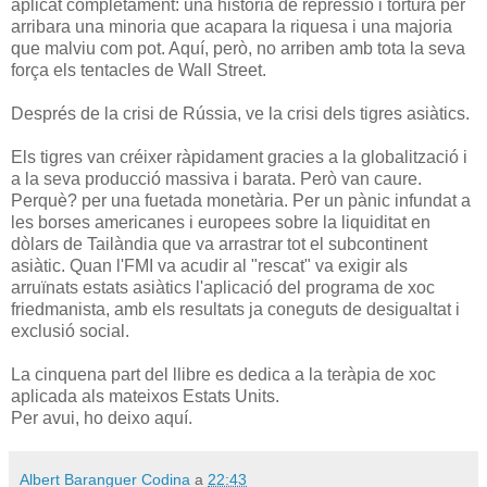
aplicat completament: una història de repressió i tortura per
arribara una minoria que acapara la riquesa i una majoria
que malviu com pot. Aquí, però, no arriben amb tota la seva
força els tentacles de Wall Street.
Després de la crisi de Rússia, ve la crisi dels tigres asiàtics.
Els tigres van créixer ràpidament gracies a la globalització i
a la seva producció massiva i barata. Però van caure.
Perquè? per una fuetada monetària. Per un pànic infundat a
les borses americanes i europees sobre la liquiditat en
dòlars de Tailàndia que va arrastrar tot el subcontinent
asiàtic. Quan l'FMI va acudir al "rescat" va exigir als
arruïnats estats asiàtics l'aplicació del programa de xoc
friedmanista, amb els resultats ja coneguts de desigualtat i
exclusió social.
La cinquena part del llibre es dedica a la teràpia de xoc
aplicada als mateixos Estats Units.
Per avui, ho deixo aquí.
Albert Baranguer Codina
a
22:43