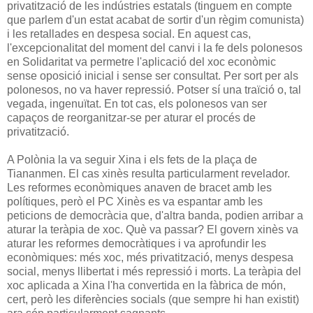
privatització de les indústries estatals (tinguem en compte
que parlem d'un estat acabat de sortir d'un règim comunista)
i les retallades en despesa social. En aquest cas,
l'excepcionalitat del moment del canvi i la fe dels polonesos
en Solidaritat va permetre l'aplicació del xoc econòmic
sense oposició inicial i sense ser consultat. Per sort per als
polonesos, no va haver repressió. Potser sí una traïció o, tal
vegada, ingenuïtat. En tot cas, els polonesos van ser
capaços de reorganitzar-se per aturar el procés de
privatització.
A Polònia la va seguir Xina i els fets de la plaça de
Tiananmen. El cas xinès resulta particularment revelador.
Les reformes econòmiques anaven de bracet amb les
polítiques, però el PC Xinès es va espantar amb les
peticions de democràcia que, d'altra banda, podien arribar a
aturar la teràpia de xoc. Què va passar? El govern xinès va
aturar les reformes democràtiques i va aprofundir les
econòmiques: més xoc, més privatització, menys despesa
social, menys llibertat i més repressió i morts. La teràpia del
xoc aplicada a Xina l'ha convertida en la fàbrica de món,
cert, però les diferències socials (que sempre hi han existit)