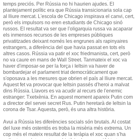
temps preciós. Per Rússia no hi haurien ajudes. El
plantejament polític era que Rússia transicionaria sola cap
al lliure mercat. L'escola de Chicago inspirava el canvi, cert,
però els impulsors no eren estudiants de Chicago sinó
russos. El resultat va ser que l'oligarquia russa va acaparar
els inmensos recursos de les empreses públiques
privatitzades deixant només les engrunes als rapinyaires
estrangers, a diferència del que havia passat en tots els
altres casos. Rússia va patir el xoc friedmanista, cert, però
no va caure en mans de Wall Street. Tanmateix el xoc va
haver d'imposar-se per la força i Ieltsin va haver de
bombardejar el parlament triat democràticament que
s'oposava a les mesures que obrien el país al lliure mercat.
Aquest fet va provocar que Ieltsin passés d'heroi a malvat
dins Rússia. Llavors es va acudir al recurs de l'enemic
estranger: Txetxènia. En aquest moment apareix Putin com
a director del servei secret Rus. Putin heretarà de Ieltsin la
corona de Tsar. Aquesta, però, és una altra història.
Avui a Rússia les diferències socials són brutals. Al costat
del luxe més ostentós es troba la misèria més extrema. Un
cop més el mateix resultat de la teràpia el xoc quan s'ha