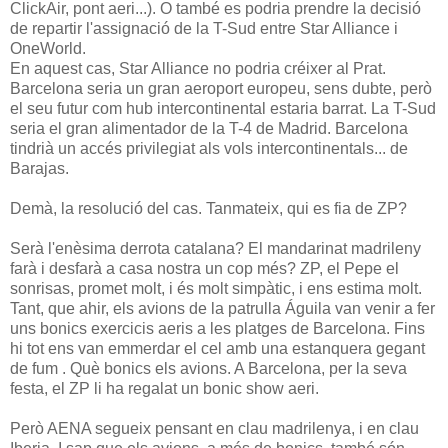
ClickAir, pont aeri...). O també es podria prendre la decisió
de repartir l'assignació de la T-Sud entre Star Alliance i
OneWorld.
En aquest cas, Star Alliance no podria créixer al Prat.
Barcelona seria un gran aeroport europeu, sens dubte, però
el seu futur com hub intercontinental estaria barrat. La T-Sud
seria el gran alimentador de la T-4 de Madrid. Barcelona
tindrià un accés privilegiat als vols intercontinentals... de
Barajas.
Demà, la resolució del cas. Tanmateix, qui es fia de ZP?
Serà l'enèsima derrota catalana? El mandarinat madrileny
farà i desfarà a casa nostra un cop més? ZP, el Pepe el
sonrisas, promet molt, i és molt simpàtic, i ens estima molt.
Tant, que ahir, els avions de la patrulla Águila van venir a fer
uns bonics exercicis aeris a les platges de Barcelona. Fins
hi tot ens van emmerdar el cel amb una estanquera gegant
de fum . Què bonics els avions. A Barcelona, per la seva
festa, el ZP li ha regalat un bonic show aeri.
Però AENA segueix pensant en clau madrilenya, i en clau