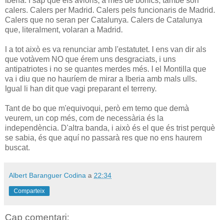
Iberia. I sap que els avions, a més de bonics, també són
calers. Calers per Madrid. Calers pels funcionaris de Madrid.
Calers que no seran per Catalunya. Calers de Catalunya
que, literalment, volaran a Madrid.
I a tot això es va renunciar amb l'estatutet. I ens van dir als
que votàvem NO que érem uns desgraciats, i uns
antipatriotes i no se quantes merdes més. I el Montilla que
va i diu que no hauríem de mirar a Iberia amb mals ulls.
Igual li han dit que vagi preparant el terreny.
Tant de bo que m'equivoqui, però em temo que demà
veurem, un cop més, com de necessària és la
independència. D'altra banda, i això és el que és trist perquè
se sabia, és que aquí no passarà res que no ens haurem
buscat.
Albert Baranguer Codina
a
22:34
Comparteix
Cap comentari: