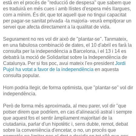
està en el procés de "reducció de despesa" que sabem que
es traduirà en més cues i amb llistes d'espera més llargues,
com a mínim. És dir, que tot aquell que no tingui capacitat
per pagar-se sanitat privada -la majoria- veurà empitjorar un
servei que afecta directament a la qualitat de vida.
Segurament no res vol dir això de "plantar-se". Tanmateix,
en una fabulosa combinació de dates, el 10 d'abril es farà la
consulta per la independència a Barcelona, i el 13 i 14 es
debatrà la moció de Solidaritat sobre la Independència de
Catalunya. Per si fos poc, avui mateix l'ex-president
Jordi
Pujol ha votat a favor de la independència
en aquesta
consulta popular.
Hom podria llegir, de forma optimista, que "plantar-se" vol dir
independència.
Però de forma més aproximada, al meu parer, vol dir "que
potser direm que podríem, en cas d'alineació astral i sempre
que aquest fos el sentir àmpliament majoritari de la
ciutadania, parlar d'un hipotètic i, sens dubte, remot, debat
sobre la conveniència d'encetar, o no, un procés que