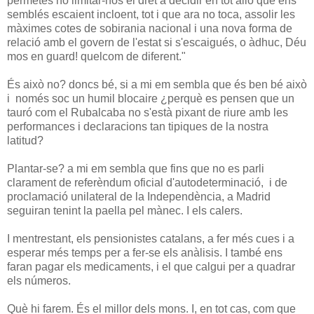
permetés no limitar-nos el dret a decidir en tot allò que ens
semblés escaient incloent, tot i que ara no toca, assolir les
màximes cotes de sobirania nacional i una nova forma de
relació amb el govern de l'estat si s'escaigués, o àdhuc, Déu
mos en guard! quelcom de diferent."
És això no? doncs bé, si a mi em sembla que és ben bé això
i només soc un humil blocaire ¿perquè es pensen que un
tauró com el Rubalcaba no s'està pixant de riure amb les
performances i declaracions tan tipiques de la nostra
latitud?
Plantar-se? a mi em sembla que fins que no es parli
clarament de referèndum oficial d'autodeterminació, i de
proclamació unilateral de la Independència, a Madrid
seguiran tenint la paella pel mànec. I els calers.
I mentrestant, els pensionistes catalans, a fer més cues i a
esperar més temps per a fer-se els anàlisis. I també ens
faran pagar els medicaments, i el que calgui per a quadrar
els números.
Què hi farem. És el millor dels mons. I, en tot cas, com que