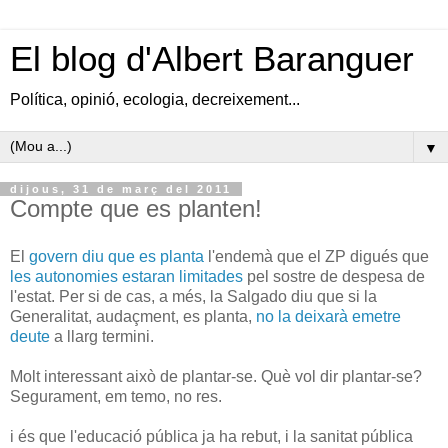
El blog d'Albert Baranguer
Política, opinió, ecologia, decreixement...
▼
dijous, 31 de març del 2011
Compte que es planten!
El
govern diu que es planta
l'endemà que el ZP digués que
les autonomies estaran limitades
pel sostre de despesa de
l'estat. Per si de cas, a més, la Salgado diu que si la
Generalitat, audaçment, es planta,
no la deixarà emetre
deute
a llarg termini.
Molt interessant això de plantar-se. Què vol dir plantar-se?
Segurament, em temo, no res.
i és que l'educació pública ja ha rebut, i la sanitat pública