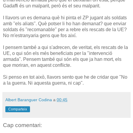
Gadaffi és un malparit, però és el seu malparit.
I llavors un es demana què hi pinta el ZP jugant als soldats
amb "els aliats". Què potser li ho han demanat? que enviar
soldats és "recomanable" per a rebre els rescats de la UE?
No m'estranyaria gens que fos així.
I pensem també a qui s'adrecen, de veritat, els rescats de la
UE, o qui són els més beneficiats per la "intervenció
armada". Pensem també qui són els que ja han mort, els
que moriran, en aquest conflicte.
Si penso en tot això, llavors sento que he de cridar que "No
a la guerra. Ni aquesta guerra, ni cap".
Albert Baranguer Codina
a
00:45
Comparteix
Cap comentari: