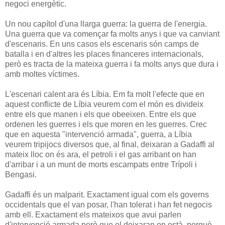
negoci energètic.
Un nou capítol d'una llarga guerra: la guerra de l'energia.
Una guerra que va començar fa molts anys i que va canviant
d'escenaris. En uns casos els escenaris són camps de
batalla i en d'altres les places financeres internacionals,
però es tracta de la mateixa guerra i fa molts anys que dura i
amb moltes víctimes.
L'escenari calent ara és Líbia. Em fa molt l'efecte que en
aquest conflicte de Líbia veurem com el món es divideix
entre els que manen i els que obeeixen. Entre els que
ordenen les guerres i els que moren en les guerres. Crec
que en aquesta "intervenció armada", guerra, a Líbia
veurem tripijocs diversos que, al final, deixaran a Gadaffi al
mateix lloc on és ara, el petroli i el gas arribant on han
d'arribar i a un munt de morts escampats entre Trípoli i
Bengasi.
Gadaffi és un malparit. Exactament igual com els governs
occidentals que el van posar, l'han tolerat i han fet negocis
amb ell. Exactament els mateixos que avui parlen
d'intervenció armada però que el deixaran on està, perquè