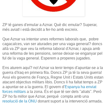
ZP té ganes d'emular a Aznar. Què dic emular? Superar,
més aviat! i està decidit a fer-ho amb excreix.
Que Aznar va intentar unes reformes laborals que, pobre
cagacalces, van ser aturades per una vaga general? doncs
allà va ZP que veu la reforma laboral d'Aznar, i apuja amb
una reforma de les pensions, sense deixar-se enganyar pel
ful de la vaga general. Esperem a properes jugades.
Ens aturem aquí? no! Aznar va tenir temps d'apuntar-se a la
guerra d'Iraq en primera fila. Doncs ZP ja té la seva guerra!
Avui els governs de França, Regne Unit i Estats Units estan
atacant objectius militars libis. Doncs li ha faltat temps a ZP
a apuntar-se a la guerra. El govern d'
Espanya ha enviat
forces militars
a la zona. És el que té ser dels "aliats". Però
ZP ho fa millor que Aznar, perquè compta amb una
resolució de la ONU
donant suport a la intervenció armada.