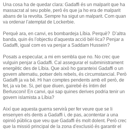
Una cosa ha de quedar clara: Gadaffi és un malparit que ha
massacrat al seu poble, però és que ja ho era de malparit
abans de la revolta. Sempre ha sigut un malparit. Com quan
va ordenar l'atemptat de Lockerbie.
Perquè ara, en canvi, es bombardeja Líbia. Perquè? D'altra
banda, quin és l'objectiu d'aquesta acció bèl·lica? Penjar a
Gadaffi, igual com es va penjar a Saddam Hussein?
Posats a especular, a mi em sembla que no. No crec que
vulguin penjar a Gadaffi. Cal assegurar el subministrament
energètic des de Líbia. Que això ho garanteixi Gadaffi o un
govern alternatiu, potser dels rebels, és circumstancial. Però
Gadaffi ja va bé. Hi han comptes pendents amb ell però, de
fet, ja va be. Si, pel que diuen, gairebé és íntim del
Berlusconi! En canvi, qui sap quines derives podria tenir un
govern islamista a Líbia?
Així que aquesta guerra servirà per fer veure que se li
ensenyen els dents a Gadaffi i, de pas, acontentar a una
opinió pública que veu que Gadaffi és molt dolent. Però crec
que la missió principal de la zona d'exclusió és garantir el