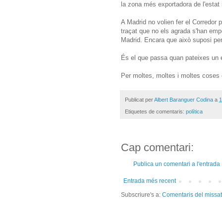
la zona més exportadora de l'estat 
A Madrid no volien fer el Corredor 
traçat que no els agrada s'han empe
Madrid. Encara que això suposi perj
És el que passa quan pateixes un e
Per moltes, moltes i moltes coses
Publicat per
Albert Baranguer Codina
a
1
Etiquetes de comentaris:
política
Cap comentari:
Publica un comentari a l'entrada
Entrada més recent
Subscriure's a:
Comentaris del missa