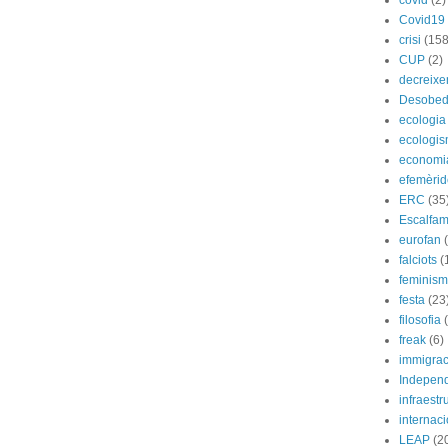
covid
(2)
Covid19
crisi
(158
CUP
(2)
decreix
Desobed
ecologia
ecologi
economi
efemèrid
ERC
(35
Escalfam
eurofan
falciots
(
feminis
festa
(23
filosofia
freak
(6)
immigrac
Indepen
infraestr
internac
LEAP
(2