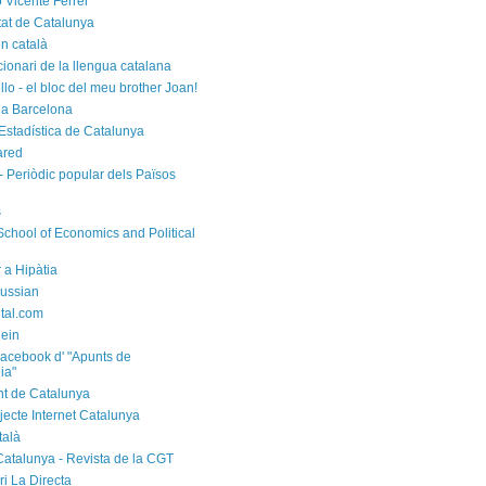
 Vicente Ferrer
tat de Catalunya
n català
cionari de la llengua catalana
rello - el bloc del meu brother Joan!
a Barcelona
d'Estadística de Catalunya
ared
- Periòdic popular dels Països
s
chool of Economics and Political
 a Hipàtia
ussian
ital.com
ein
acebook d' "Apunts de
ia"
t de Catalunya
jecte Internet Catalunya
talà
Catalunya - Revista de la CGT
i La Directa