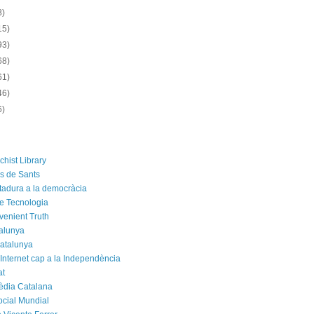
8)
15)
93)
68)
61)
46)
6)
chist Library
rs de Sants
ctadura a la democràcia
e Tecnologia
venient Truth
alunya
atalunya
 Internet cap a la Independència
at
èdia Catalana
cial Mundial