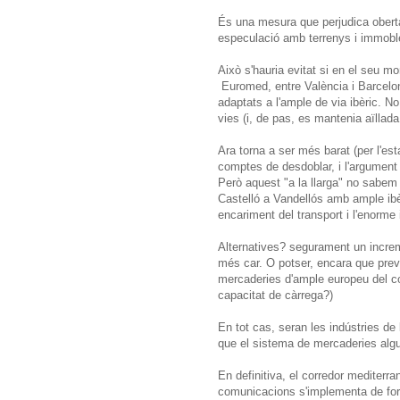
És una mesura que perjudica oberta
especulació amb terrenys i immobl
Això s'hauria evitat si en el seu m
Euromed, entre València i Barcelo
adaptats a l'ample de via ibèric. N
vies (i, de pas, es mantenia aïllada 
Ara torna a ser més barat (per l'e
comptes de desdoblar, i l'argument 
Però aquest "a la llarga" no sabe
Castelló a Vandellós amb ample ib
encariment del transport i l'enorm
Alternatives? segurament un incremen
més car. O potser, encara que prev
mercaderies d'ample europeu del cor
capacitat de càrrega?)
En tot cas, seran les indústries de 
que el sistema de mercaderies algu
En definitiva, el corredor mediterran
comunicacions s'implementa de form