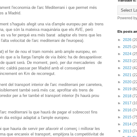
Translate it!
ment l'economia de l'arc Mediterrani i que permet més
es a Madrid.
Powered b
oment s'hagués afegit una via d'ample europeu per als trens
na, que són la mateixa maquinària que els AVE, però
Els posts an
o es va fer perquè era més barat adaptar els trens que les
►
2026
(2
l'alta velocitat de l'arc mediterrani de l'europea).
►
2025
(2
stat) el fer de nou el tram només amb ample europeu, en
►
2024
(2
és que a la llarga l'ample de via ibèric ha de desaparèixer.
►
2023
(2
m de quant serà. De moment, però, per dur mercaderies de
èric caldrà passar per Madrid amb el conseqüent
►
2022
(4
e increment en Km de recorregut.
►
2021
(2
►
2020
(2
t del transport interior de l'arc mediterrani per carretera,
►
2019
(8
isiblement també serà més car, aprofitar els trens de
redor per a fer també el transport interior (hi haurà prou
►
2018
(7
►
2017
(1
►
2016
(7
l'arc mediterrani la que haurà de pagar el sobrecost fins
►
2015
(7
n dia estigui adaptat a l'ample europeu.
►
2014
(7
i que hauria de servir per afavorir el comerç i millorar les
▼
2013
(7
a que encareix el transport, empitjora la competitivitat de