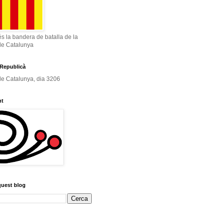
és la bandera de batalla de la
de Catalunya
Republicà
e Catalunya, dia 3206
nt
quest blog