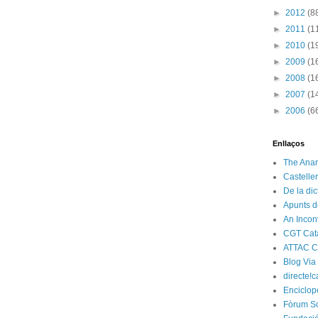
►
2012
(8
►
2011
(1
►
2010
(1
►
2009
(1
►
2008
(1
►
2007
(1
►
2006
(6
Enllaços
The Anar
Castelle
De la di
Apunts d
An Incon
CGT Cat
ATTAC C
Blog Via
directe!c
Enciclop
Fòrum So