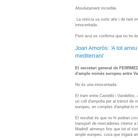
Absolutament increïble.
La notícia va sortir ahir i de tant
innocentada.
Però avui es confirma que no ho és
Joan Amorós: 'A tot arreu
mediterrani'
El secretari general de FERRMED c
d'ample només europeu entre Van
No és una innocentada.
El tram entre Castelló i Vandellós,
un coll d'ampolla per al trànsit d
europeu, en comptes d'ampliar-lo m
El resultat és que no hi podran circu
transport de mercaderies interior a 
Madrid! almenys fins que tot el sis
ample europeu, cosa que trigarà an