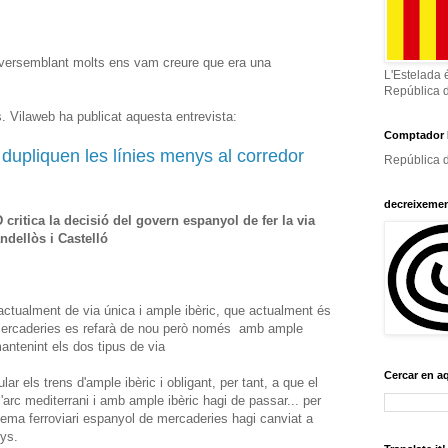
 inversemblant molts ens vam creure que era una
L'Estelada 
República 
. Vilaweb ha publicat aquesta entrevista:
Comptador 
 dupliquen les línies menys al corredor
República d
decreixeme
ritica la decisió del govern espanyol de fer la via
dellòs i Castelló
 actualment de via única i ample ibèric, que actualment és
e mercaderies es refarà de nou però només amb ample
antenint els dos tipus de via
Cercar en a
lar els trens d'ample ibèric i obligant, per tant, a que el
l'arc mediterrani i amb ample ibèric hagi de passar... per
tema ferroviari espanyol de mercaderies hagi canviat a
ys.