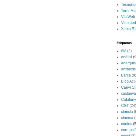
Tecnonu
Torre Ma
VilaWeb
Viquipèd
Xarxa R
Etiquetes
8M
(3)
anàlisi
(9
anarqui
antifeixis
Barça
(9
Blog Act
Canvi Cl
castany
Catalun
CGT
(24
ciència
(
cinema
(
contes
(5
corrupci