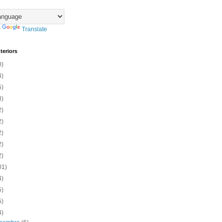
y
Translate
teriors
0)
4)
5)
3)
2)
2)
2)
2)
2)
01)
4)
5)
5)
4)