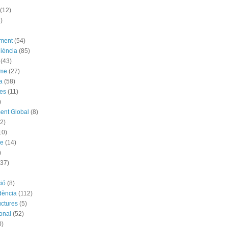
(12)
)
ement
(54)
iència
(85)
(43)
sme
(27)
a
(58)
es
(11)
)
ent Global
(8)
(2)
10)
me
(14)
)
(37)
ió
(8)
dència
(112)
uctures
(5)
ional
(52)
0)