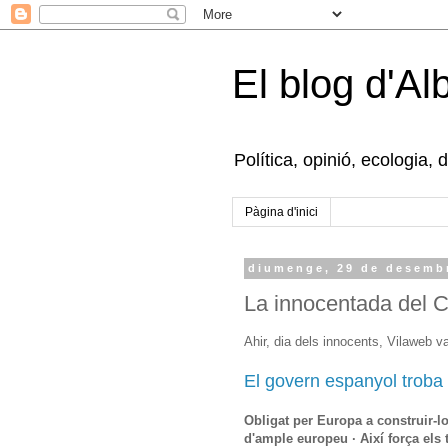
El blog d'Al
Política, opinió, ecologia, 
Pàgina d'inici
diumenge, 29 de desemb
La innocentada del C
Ahir, dia dels innocents, Vilaweb v
El govern espanyol troba 
Obligat per Europa a construir-lo
d'ample europeu · Així força els