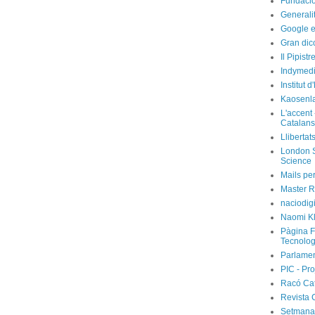
Fundació
Generali
Google e
Gran dic
Il Pipist
Indymedi
Institut 
Kaosenl
L'accent 
Catalans
Llibertat
London S
Science
Mails per
Master R
naciodig
Naomi Kl
Pàgina F
Tecnolog
Parlamen
PIC - Pro
Racó Ca
Revista 
Setmanar