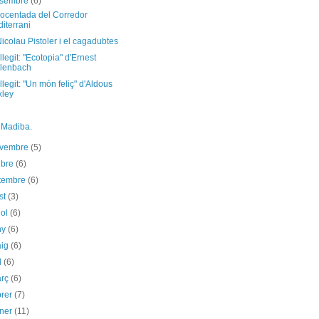
esembre
(6)
nocentada del Corredor
iterrani
icolau Pistoler i el cagadubtes
 llegit: "Ecotopia" d'Ernest
lenbach
 llegit: "Un món feliç" d'Aldous
ley
 Madiba.
ovembre
(5)
ubre
(6)
etembre
(6)
st
(3)
iol
(6)
ny
(6)
aig
(6)
il
(6)
arç
(6)
brer
(7)
ener
(11)