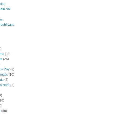
cleo
laia No!
ia
epublicana
)
sme
(13)
ta
(26)
)
ion Day
(1)
imàtic
(10)
ada
(2)
ya Nord
(1)
)
9)
16)
)
ó
(38)