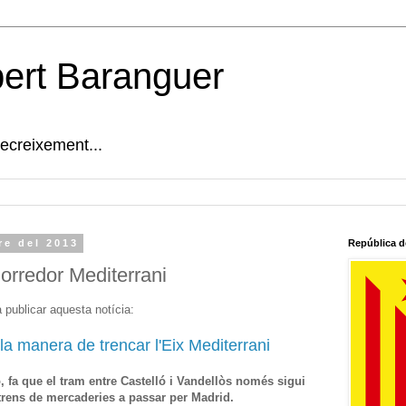
bert Baranguer
decreixement...
re del 2013
República d
orredor Mediterrani
a publicar aquesta notícia:
la manera de trencar l'Eix Mediterrani
, fa que el tram entre Castelló i Vandellòs només sigui
 trens de mercaderies a passar per Madrid.