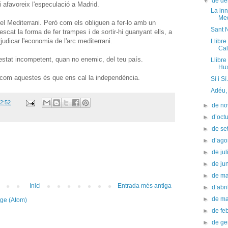
▼
de d
i afavoreix l'especulació a Madrid.
La in
Med
pel Mediterrani. Però com els obliguen a fer-lo amb un
Sant N
scat la forma de fer trampes i de sortir-hi guanyant ells, a
udicar l'economia de l'arc mediterrani.
Llibre
Cal
stat incompetent, quan no enemic, del teu país.
Llibre
Hux
 com aquestes és que ens cal la independència.
Sí i Sí.
Adéu,
2:52
►
de n
►
d’oct
►
de s
►
d’ago
►
de jul
►
de ju
►
de m
Inici
Entrada més antiga
►
d’abr
►
de m
tge (Atom)
►
de fe
►
de g