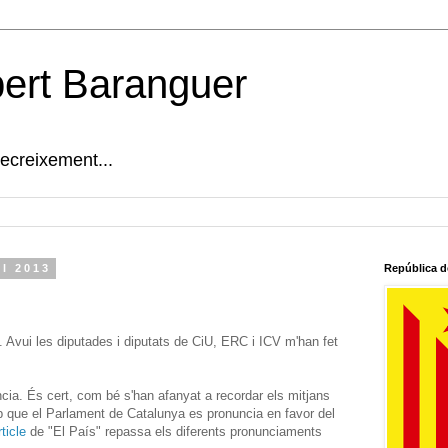
bert Baranguer
decreixement...
el 2013
República d
. Avui les diputades i diputats de CiU, ERC i ICV m'han fet
cia. És cert, com bé s'han afanyat a recordar els mitjans
p que el Parlament de Catalunya es pronuncia en favor del
ticle
de "El País" repassa els diferents pronunciaments