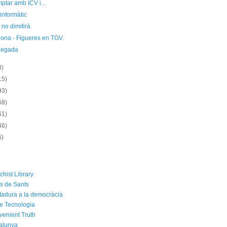
ptar amb ICV i...
informàtic
no dimitirà
lona - Figueres en TGV.
pegada
8)
15)
93)
68)
61)
46)
6)
chist Library
rs de Sants
ctadura a la democràcia
e Tecnologia
venient Truth
alunya