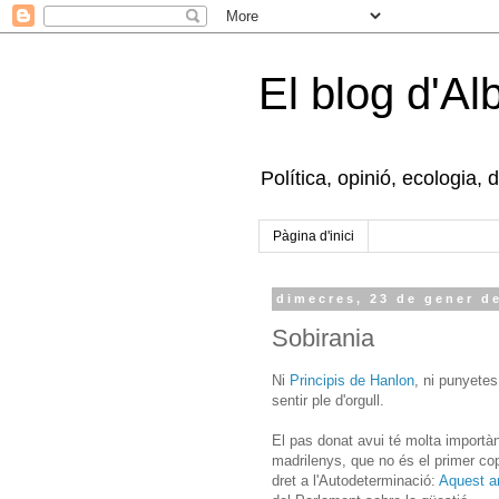
El blog d'Al
Política, opinió, ecologia, 
Pàgina d'inici
dimecres, 23 de gener d
Sobirania
Ni
Principis de Hanlon
, ni punyetes
sentir ple d'orgull.
El pas donat avui té molta importàn
madrilenys, que no és el primer co
dret a l'Autodeterminació:
Aquest ar