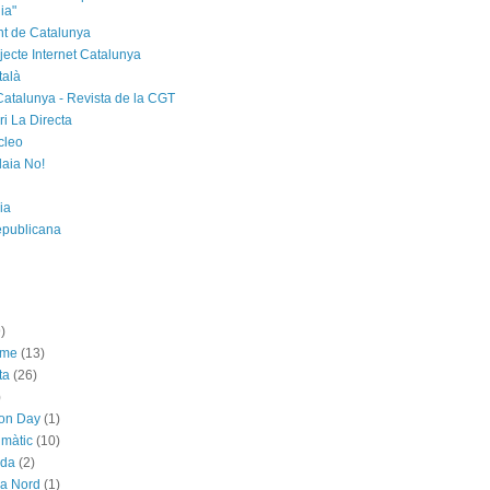
ia"
t de Catalunya
jecte Internet Catalunya
talà
Catalunya - Revista de la CGT
i La Directa
cleo
laia No!
ia
epublicana
)
sme
(13)
ta
(26)
)
ion Day
(1)
imàtic
(10)
ada
(2)
ya Nord
(1)