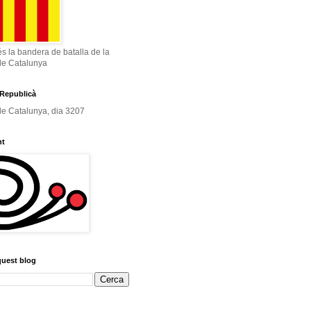
és la bandera de batalla de la
de Catalunya
Republicà
e Catalunya, dia 3207
nt
quest blog