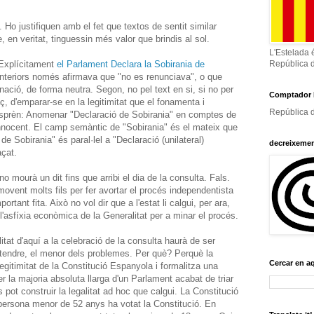
 Ho justifiquen amb el fet que textos de sentit similar
, en veritat, tinguessin més valor que brindis al sol.
L'Estelada 
 Explícitament
el Parlament Declara la Sobirania de
República 
 anteriors només afirmava que "no es renunciava", o que
nació, de forma neutra. Segon, no pel text en si, si no per
Comptador 
laç, d'emparar-se en la legitimitat que el fonamenta i
República d
n desprèn: Anomenar "Declaració de Sobirania" en comptes de
nnocent. El camp semàntic de "Sobirania" és el mateix que
de Sobirania" és paral·lel a "Declaració (unilateral)
decreixeme
açat.
o mourà un dit fins que arribi el dia de la consulta. Fals.
ovent molts fils per fer avortar el procés independentista
ortant fita. Això no vol dir que a l'estat li calgui, per ara,
asfíxia econòmica de la Generalitat per a minar el procés.
itat d'aquí a la celebració de la consulta haurà de ser
entendre, el menor dels problemes. Per què? Perquè la
Cercar en a
legitimitat de la Constitució Espanyola i formalitza una
r la majoria absoluta llarga d'un Parlament acabat de triar
 pot construir la legalitat ad hoc que calgui. La Constitució
persona menor de 52 anys ha votat la Constitució. En