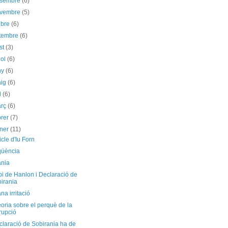
esembre
(6)
ovembre
(5)
ubre
(6)
etembre
(6)
st
(3)
iol
(6)
ny
(6)
aig
(6)
il
(6)
arç
(6)
brer
(7)
ener
(11)
icle d'Iu Forn
qüència
ania
pi de Hanlon i Declaració de
irania
na irritació
oria sobre el perquè de la
rupció
claració de Sobirania ha de