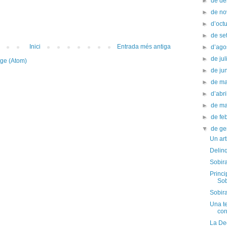
►
de d
►
de n
►
d’oct
►
de s
Inici
Entrada més antiga
►
d’ago
►
de jul
tge (Atom)
►
de ju
►
de m
►
d’abr
►
de m
►
de fe
▼
de g
Un art
Delin
Sobir
Princi
Sob
Sobira
Una te
cor
La De