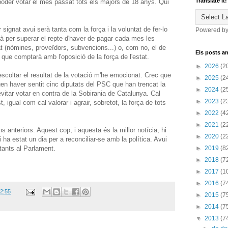
Translate it!
poder votar el mes passat tots els majors de 18 anys. Qui
signat avui serà tanta com la força i la voluntat de fer-lo
Powered b
arà per superar el repte d'haver de pagar cada mes les
 (nòmines, proveïdors, subvencions...) o, com no, el de
Els posts an
, que comptarà amb l'oposició de la força de l'estat.
►
2026
(2
scoltar el resultat de la votació m'he emocionat. Crec que
►
2025
(2
euen haver sentit cinc diputats del PSC que han trencat la
►
2024
(2
 evitar votar en contra de la Sobirania de Catalunya. Cal
►
2023
(2
t, igual com cal valorar i agrair, sobretot, la força de tots
►
2022
(4
►
2021
(2
 anteriors. Aquest cop, i aquesta és la millor notícia, hi
►
2020
(2
i ha estat un dia per a reconciliar-se amb la política. Avui
tants al Parlament.
►
2019
(8
►
2018
(7
►
2017
(1
►
2016
(7
2:55
►
2015
(7
►
2014
(7
▼
2013
(7