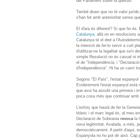
del Parlament sobre la qüestió.
També diuen que no té valor jurídic.
s'han fet amb anterioritat sense que
El d'ara és diferent? Sí que ho és.
Catalunya
, allà on en resolucions
Catalunya té el dret a l'Autodetermi
la intenció de fer-lo servir a curt p
d'utilitzar-ne la legalitat que se'
simple Resolució no és casual ni i
el de "Independència; i "Declaració 
d'Independència". Hi ha un camí tr
Segons "El País", l'estat espanyol n
Evidentment l'estat espanyol està m
que avui ha assolit una primera i imp
poca cosa més que continuar amb l'
L'esforç que haurà de fer la General
titànic i el marc legal és, al meu 
Declaració de Sobirania
revoca
la 
nova legitimitat. Avalada, a més, pe
democràticament. A partit d'aquí, es
Espanyola no ho pot dir això. Cap 