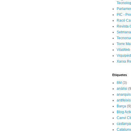
Tecnolog
Parlamen
PIC - Pro
Racó Ca
Revista 
Setmanar
Tecnonu
Torre Ma
VilaWeb
Viquipèd
Xarxa R
Etiquetes
8M
(3)
anàlisi
(9
anarqui
antifeixis
Barça
(9
Blog Act
Canvi Cl
castany
Catalun