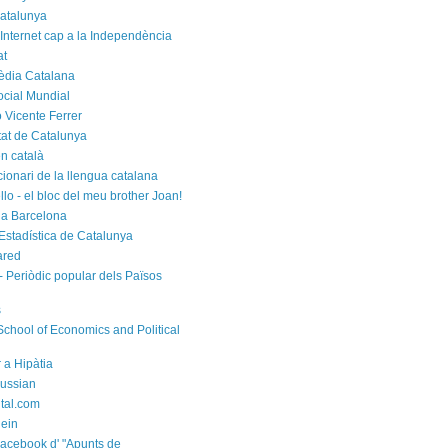
atalunya
 Internet cap a la Independència
at
èdia Catalana
cial Mundial
 Vicente Ferrer
tat de Catalunya
n català
cionari de la llengua catalana
rello - el bloc del meu brother Joan!
a Barcelona
d'Estadística de Catalunya
ared
- Periòdic popular dels Països
s
chool of Economics and Political
 a Hipàtia
ussian
ital.com
ein
acebook d' "Apunts de