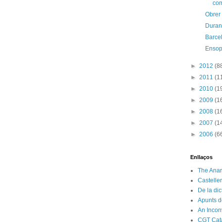
com
Obrer 
Duran 
Barce
Enso
►
2012
(8
►
2011
(1
►
2010
(1
►
2009
(1
►
2008
(1
►
2007
(1
►
2006
(6
Enllaços
The Anar
Castelle
De la di
Apunts d
An Incon
CGT Cat