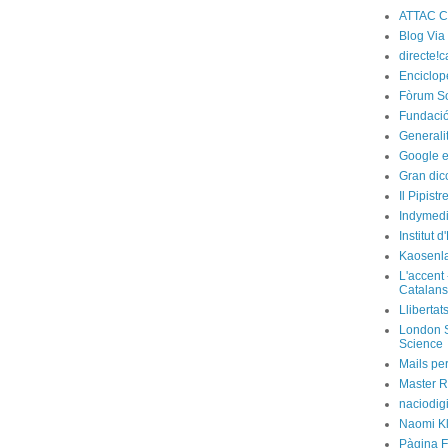
ATTAC C
Blog Via
directe!c
Enciclop
Fòrum So
Fundació
Generali
Google e
Gran dic
Il Pipist
Indymedi
Institut 
Kaosenl
L'accent 
Catalans
Llibertat
London S
Science
Mails per
Master R
naciodig
Naomi Kl
Pàgina F