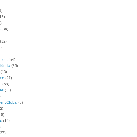
)
9)
16)
)
ó
(38)
(12)
)
ement
(54)
iència
(85)
(43)
sme
(27)
a
(58)
es
(11)
)
ent Global
(8)
(2)
10)
me
(14)
)
(37)