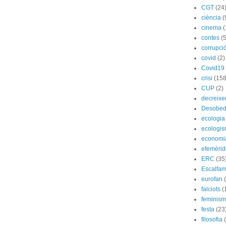
CGT
(24
ciència
(
cinema
(
contes
(5
corrupci
covid
(2)
Covid19
crisi
(158
CUP
(2)
decreix
Desobed
ecologia
ecologi
economi
efemèrid
ERC
(35
Escalfam
eurofan
falciots
(
feminis
festa
(23
filosofia