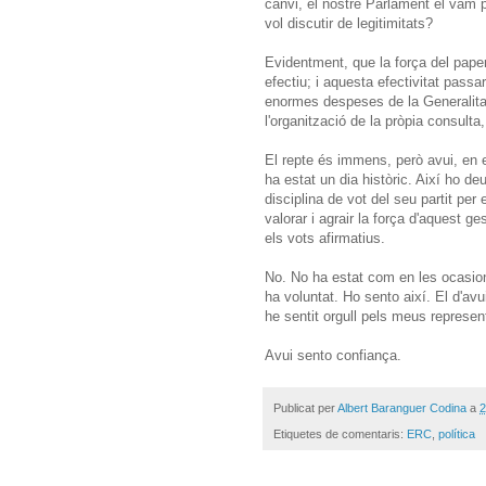
canvi, el nostre Parlament el vam 
vol discutir de legitimitats?
Evidentment, que la força del paper 
efectiu; i aquesta efectivitat pass
enormes despeses de la Generalitat
l'organització de la pròpia consulta
El repte és immens, però avui, en e
ha estat un dia històric. Així ho d
disciplina de vot del seu partit per
valorar i agrair la força d'aquest ges
els vots afirmatius.
No. No ha estat com en les ocasions
ha voluntat. Ho sento així. El d'avu
he sentit orgull pels meus represen
Avui sento confiança.
Publicat per
Albert Baranguer Codina
a
2
Etiquetes de comentaris:
ERC
,
política