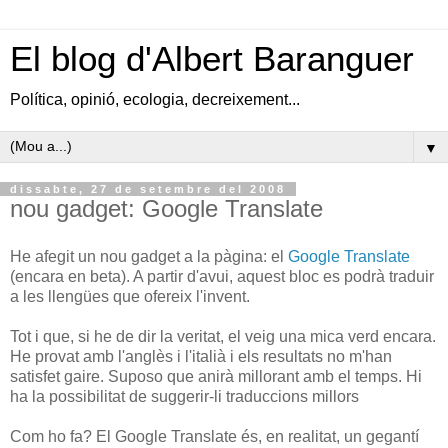
El blog d'Albert Baranguer
Política, opinió, ecologia, decreixement...
▼
dissabte, 27 de setembre del 2008
nou gadget: Google Translate
He afegit un nou gadget a la pàgina: el
Google Translate
(encara en beta). A partir d'avui, aquest bloc es podrà traduir
a les llengües que ofereix l'invent.
Tot i que, si he de dir la veritat, el veig una mica verd encara.
He provat amb l'anglès i l'italià i els resultats no m'han
satisfet gaire. Suposo que anirà millorant amb el temps. Hi
ha la possibilitat de suggerir-li traduccions millors
Com ho fa? El Google Translate és, en realitat, un gegantí