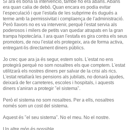
Si ara és bona la intervenció, també ho era abans. Abans
era quan calia de debò. Quan encara es podia evitar
l'especulació i que l'estafa de les subprime és dugués a
terme amb la permissivitat i complaença de l'administració.
Però llavors no es va intervenir, perquè l'estat servia als
poderosos i milers de petits van quedar atrapats en la gran
trampa hipotecària. I ara quan l'estafa es gira contra els seus
promotors, de nou l'estat els protegeix, ara de forma activa,
entregant-lis directament diners públics.
Jo crec que ara ja és segur, estem sols. L'estat no ens
protegirà perquè no som nosaltres els que comptem. L'estat
utilitzarà els nostres diners per salvar de la crisi als rics.
L'estat retallarà les pensions als jubilats, no donarà ajudes,
deixarà de fer carreteres, escoles i hospitals, i aquests
diners s'aniran a protegir "el sistema".
Però el sistema no som nosaltres. Per a ells, nosaltres
només som un cost del sistema.
Aquest és "el seu sistema". No el meu. No el nostre.
Un altre món és possible.