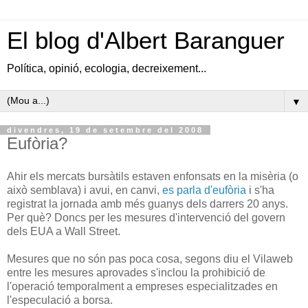
El blog d'Albert Baranguer
Política, opinió, ecologia, decreixement...
▼
divendres, 19 de setembre del 2008
Eufòria?
Ahir els mercats bursàtils estaven enfonsats en la misèria (o
això semblava) i avui, en canvi,
es parla d'eufòria
i s'ha
registrat la jornada amb més guanys dels darrers 20 anys.
Per què? Doncs per les mesures d'intervenció del govern
dels EUA a Wall Street.
Mesures que no són pas poca cosa, segons diu el Vilaweb
entre les mesures aprovades s'inclou la prohibició de
l'operació temporalment a empreses especialitzades en
l'especulació a borsa.