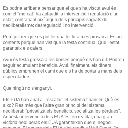
Es podria arribar a pensar que el que s'ha viscut avui és
com el "mercat" ha aplaudit la intervenció i regulació d'un
estat, contrariant així algun dels principis sagrats del
neoliberalisme: desregulació i no intervenció.
Però jo crec que es pot fer una lectura més prosaica: Estan
contents perquè han vist que la festa continua. Que l'estat
garanteix els calers.
Avui és festa grossa a les borses perquè els han dit: Podreu
seguir acumulant beneficis. Avui, finalment, els diners
públics emprenen el camí que els ha de portar a mans dels
especuladors.
Que ningú no s'enganyi.
Els EUA han anat a "rescatar" el sistema financer. Què és
això? Res més que l'altre gran principi del sistema
neoliberal: "privatitza els beneficis, socialitza les pèrdues".
Aquesta intervenció dels EUA és, en realitat, una gran
victòria neoliberal: els EUA garanteixen que el negoci