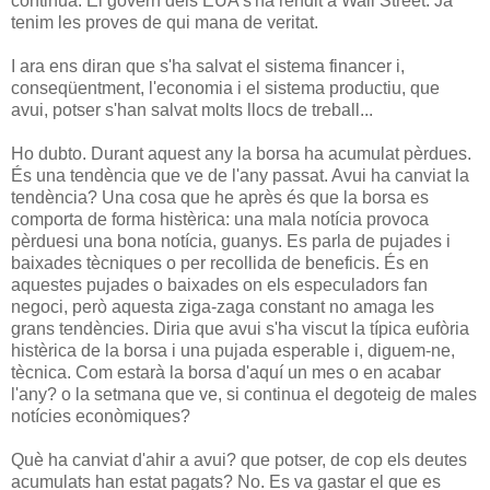
continua. El govern dels EUA s'ha rendit a Wall Street. Ja
tenim les proves de qui mana de veritat.
I ara ens diran que s'ha salvat el sistema financer i,
conseqüentment, l'economia i el sistema productiu, que
avui, potser s'han salvat molts llocs de treball...
Ho dubto. Durant aquest any la borsa ha acumulat pèrdues.
És una tendència que ve de l'any passat. Avui ha canviat la
tendència? Una cosa que he après és que la borsa es
comporta de forma histèrica: una mala notícia provoca
pèrduesi una bona notícia, guanys. Es parla de pujades i
baixades tècniques o per recollida de beneficis. És en
aquestes pujades o baixades on els especuladors fan
negoci, però aquesta ziga-zaga constant no amaga les
grans tendències. Diria que avui s'ha viscut la típica eufòria
histèrica de la borsa i una pujada esperable i, diguem-ne,
tècnica. Com estarà la borsa d'aquí un mes o en acabar
l'any? o la setmana que ve, si continua el degoteig de males
notícies econòmiques?
Què ha canviat d'ahir a avui? que potser, de cop els deutes
acumulats han estat pagats? No. Es va gastar el que es