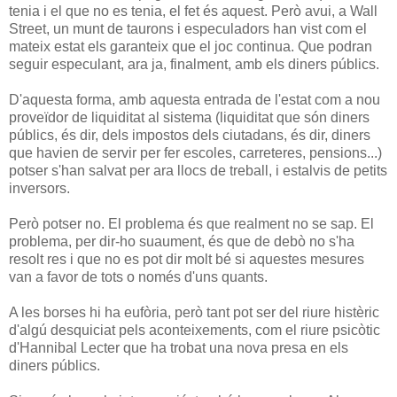
tenia i el que no es tenia, el fet és aquest. Però avui, a Wall
Street, un munt de taurons i especuladors han vist com el
mateix estat els garanteix que el joc continua. Que podran
seguir especulant, ara ja, finalment, amb els diners públics.
D'aquesta forma, amb aquesta entrada de l'estat com a nou
proveïdor de liquiditat al sistema (liquiditat que són diners
públics, és dir, dels impostos dels ciutadans, és dir, diners
que havien de servir per fer escoles, carreteres, pensions...)
potser s'han salvat per ara llocs de treball, i estalvis de petits
inversors.
Però potser no. El problema és que realment no se sap. El
problema, per dir-ho suaument, és que de debò no s'ha
resolt res i que no es pot dir molt bé si aquestes mesures
van a favor de tots o només d'uns quants.
A les borses hi ha eufòria, però tant pot ser del riure histèric
d'algú desquiciat pels aconteixements, com el riure psicòtic
d'Hannibal Lecter que ha trobat una nova presa en els
diners públics.