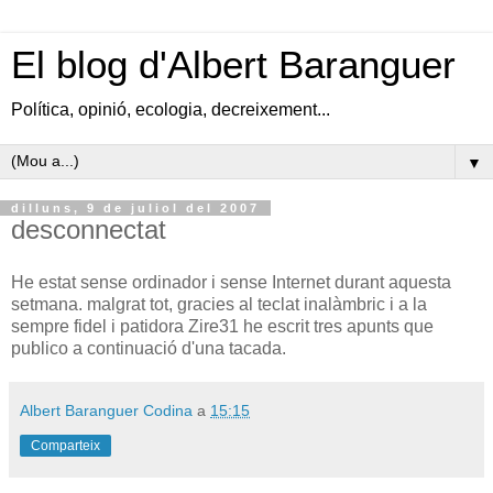
El blog d'Albert Baranguer
Política, opinió, ecologia, decreixement...
▼
dilluns, 9 de juliol del 2007
desconnectat
He estat sense ordinador i sense Internet durant aquesta
setmana. malgrat tot, gracies al teclat inalàmbric i a la
sempre fidel i patidora Zire31 he escrit tres apunts que
publico a continuació d'una tacada.
Albert Baranguer Codina
a
15:15
Comparteix