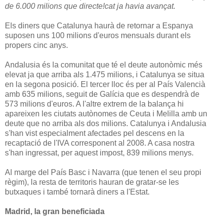
de 6.000 milions que directe!cat ja havia avançat.
Els diners que Catalunya haurà de retornar a Espanya
suposen uns 100 milions d'euros mensuals durant els
propers cinc anys.
Andalusia és la comunitat que té el deute autonòmic més
elevat ja que arriba als 1.475 milions, i Catalunya se situa
en la segona posició. El tercer lloc és per al País Valencià
amb 635 milions, seguit de Galícia que es despendrà de
573 milions d'euros. A l'altre extrem de la balança hi
apareixen les ciutats autònomes de Ceuta i Melilla amb un
deute que no arriba als dos milions. Catalunya i Andalusia
s'han vist especialment afectades pel descens en la
recaptació de l'IVA corresponent al 2008. A casa nostra
s'han ingressat, per aquest impost, 839 milions menys.
Al marge del País Basc i Navarra (que tenen el seu propi
règim), la resta de territoris hauran de gratar-se les
butxaques i també tornarà diners a l'Estat.
Madrid, la gran beneficiada