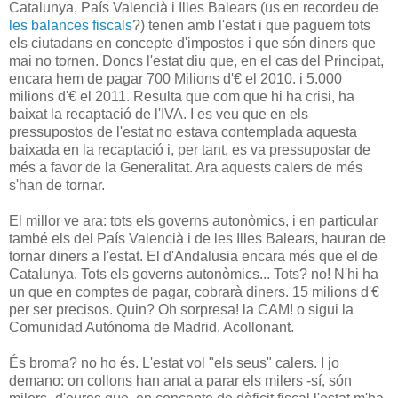
Catalunya, País Valencià i Illes Balears (us en recordeu de
les balances fiscals
?) tenen amb l'estat i que paguem tots
els ciutadans en concepte d'impostos i que són diners que
mai no tornen. Doncs l'estat diu que, en el cas del Principat,
encara hem de pagar 700 Milions d'€ el 2010. i 5.000
milions d'€ el 2011. Resulta que com que hi ha crisi, ha
baixat la recaptació de l'IVA. I es veu que en els
pressupostos de l'estat no estava contemplada aquesta
baixada en la recaptació i, per tant, es va pressupostar de
més a favor de la Generalitat. Ara aquests calers de més
s'han de tornar.
El millor ve ara: tots els governs autonòmics, i en particular
també els del País Valencià i de les Illes Balears, hauran de
tornar diners a l'estat. El d'Andalusia encara més que el de
Catalunya. Tots els governs autonòmics... Tots? no! N'hi ha
un que en comptes de pagar, cobrarà diners. 15 milions d'€
per ser precisos. Quin? Oh sorpresa! la CAM! o sigui la
Comunidad Autónoma de Madrid. Acollonant.
És broma? no ho és. L'estat vol "els seus" calers. I jo
demano: on collons han anat a parar els milers -sí, són