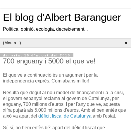
El blog d'Albert Baranguer
Política, opinió, ecologia, decreixement...
▼
dimarts, 10 d’agost del 2010
700 enguany i 5000 el que ve!
El que ve a continuació és un argument per la
independència exprés. Com abans millor!
Resulta que degut al nou model de finançament i a la crisi,
el govern espanyol reclama al govern de Catalunya, per
enguany, 700 milions d'euros. I per l'any que ve, aquesta
xifra pujarà als 5.000 milions d'euros. Amb el ben entès que
això va apart del
dèficit fiscal de Catalunya
amb l'estat.
Sí, sí, ho hem entès bé: apart del dèficit fiscal que