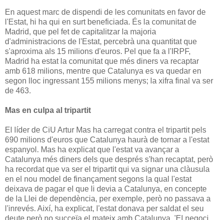
En aquest marc de dispendi de les comunitats en favor de
l'Estat, hi ha qui en surt beneficiada. És la comunitat de
Madrid, que pel fet de capitalitzar la majoria
d'administracions de l'Estat, percebrà una quantitat que
s'aproxima als 15 milions d'euros. Pel que fa a l'IRPF,
Madrid ha estat la comunitat que més diners va recaptar
amb 618 milions, mentre que Catalunya es va quedar en
segon lloc ingressant 155 milions menys; la xifra final va ser
de 463.
Mas en culpa al tripartit
El líder de CiU Artur Mas ha carregat contra el tripartit pels
690 milions d'euros que Catalunya haurà de tornar a l'estat
espanyol. Mas ha explicat que l'estat va avançar a
Catalunya més diners dels que després s'han recaptat, però
ha recordat que va ser el tripartit qui va signar una clàusula
en el nou model de finançament segons la qual l'estat
deixava de pagar el que li devia a Catalunya, en concepte
de la Llei de dependència, per exemple, però no passava a
l'inrevés. Així, ha explicat, l'estat donava per saldat el seu
deute però no succeïa el mateix amb Catalunya. 'El negoci