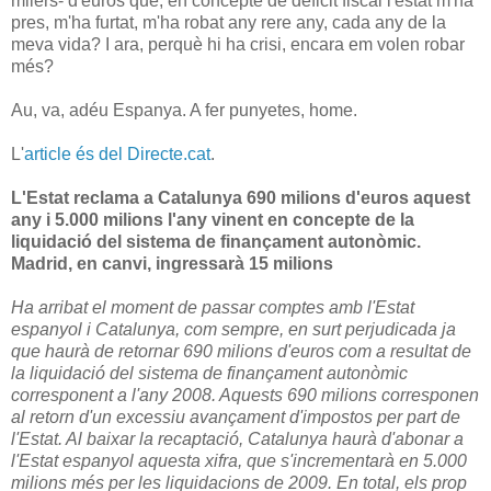
milers- d'euros que, en concepte de dèficit fiscal l'estat m'ha
pres, m'ha furtat, m'ha robat any rere any, cada any de la
meva vida? I ara, perquè hi ha crisi, encara em volen robar
més?
Au, va, adéu Espanya. A fer punyetes, home.
L'
article és del Directe.cat
.
L'Estat reclama a Catalunya 690 milions d'euros aquest
any i 5.000 milions l'any vinent en concepte de la
liquidació del sistema de finançament autonòmic.
Madrid, en canvi, ingressarà 15 milions
Ha arribat el moment de passar comptes amb l'Estat
espanyol i Catalunya, com sempre, en surt perjudicada ja
que haurà de retornar 690 milions d'euros com a resultat de
la liquidació del sistema de finançament autonòmic
corresponent a l'any 2008. Aquests 690 milions corresponen
al retorn d'un excessiu avançament d'impostos per part de
l'Estat. Al baixar la recaptació, Catalunya haurà d'abonar a
l'Estat espanyol aquesta xifra, que s'incrementarà en 5.000
milions més per les liquidacions de 2009. En total, els prop