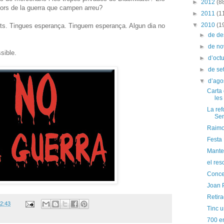
►
2012
(8
yors de la guerra que campen arreu?
►
2011
(1
▼
2010
(1
 nits. Tingues esperança. Tinguem esperança. Algun dia no
►
de d
►
de n
sible.
►
d’oct
►
de s
▼
d’ago
Carta 
les
La ref
Sen
Raimo
Festa
Manter
el res
Conce
Joan 
Retira
2:43
Tinc u
700 e