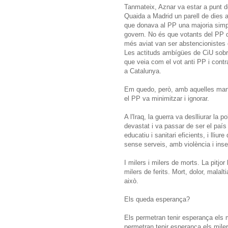
Tanmateix, Aznar va estar a punt de
Quaida a Madrid un parell de dies 
que donava al PP una majoria simpl
govern. No és que votants del PP d
més aviat van ser abstencionistes q
Les actituds ambígües de CiU sobre 
que veia com el vot anti PP i cont
a Catalunya.
Em quedo, però, amb aquelles manif
el PP va minimitzar i ignorar.
A l'Iraq, la guerra va deslliurar la
devastat i va passar de ser el país
educatiu i sanitari eficients, i lliu
sense serveis, amb violència i inseg
I milers i milers de morts. La pitjo
milers de ferits. Mort, dolor, malal
això.
Els queda esperança?
Els permetran tenir esperança els 
permetran tenir esperança els mile