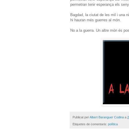
permetran tenir esperança els sen
Bagdad, la ciutat de les mil i una
hi hauran més guerres al món.
No a la guerra. Un altre món és pos
Publicat per
Albert Baranguer Codina
a
2
Etiquetes de comentaris:
política