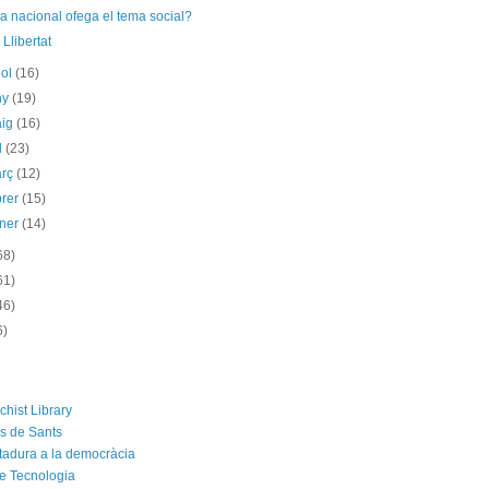
a nacional ofega el tema social?
 Llibertat
iol
(16)
ny
(19)
aig
(16)
il
(23)
arç
(12)
brer
(15)
ener
(14)
68)
61)
46)
6)
chist Library
rs de Sants
ctadura a la democràcia
e Tecnologia