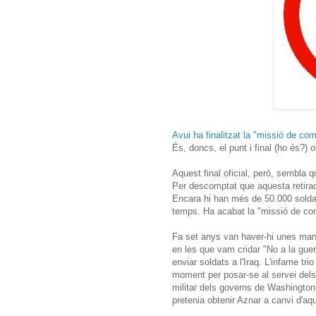
Avui ha finalitzat la "missió de c
És, doncs, el punt i final (ho és?) 
Aquest final oficial, però, sembla 
Per descomptat que aquesta retirad
Encara hi han més de 50.000 soldat
temps. Ha acabat la "missió de com
Fa set anys van haver-hi unes mani
en les que vam cridar "No a la guer
enviar soldats a l'Iraq. L'infame tri
moment per posar-se al servei dels 
militar dels governs de Washington
pretenia obtenir Aznar a canvi d'aqu