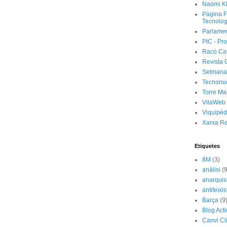
Naomi Kl
Pàgina F
Tecnolog
Parlamen
PIC - Pro
Racó Ca
Revista 
Setmanar
Tecnonu
Torre Ma
VilaWeb
Viquipèd
Xarxa R
Etiquetes
8M
(3)
anàlisi
(9
anarqui
antifeixis
Barça
(9
Blog Act
Canvi Cl