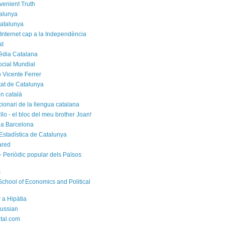
venient Truth
alunya
atalunya
 Internet cap a la Independència
at
èdia Catalana
cial Mundial
 Vicente Ferrer
tat de Catalunya
n català
cionari de la llengua catalana
rello - el bloc del meu brother Joan!
a Barcelona
d'Estadística de Catalunya
ared
- Periòdic popular dels Països
s
chool of Economics and Political
 a Hipàtia
ussian
ital.com