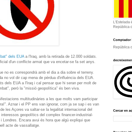
L'Estelada 
República 
Comptador 
República d
ombat" dels EUA
a l'Iraq, amb la retirada de 12.000 soldats.
decreixeme
oficial d'un conflicte armat que va encetar-se fa set anys.
que no es correspondrà amb el dia a dia sobre el terreny.
a no vol dir cap mena de pèrdua d'influència dels EUA.
s dels EUA a l'Iraq i cal pensar que hi seran per molt de
bat", però la "missió geopolítica" és ben viva.
festacions multitudinàries a les que molts vam participar
ra!". Aznar i el PP ens van ignorar, com ja se sap i es van
o de les Açores va saltar-se la legalitat internacional del
Cercar en a
interessos geopolítics del complex financer-industrial-
 i Londres. Encara avui és hora que algú expliqui que
ell acte de vassallatge.