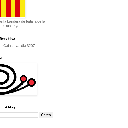
és la bandera de batalla de la
de Catalunya
Republicà
e Catalunya, dia 3207
nt
quest blog