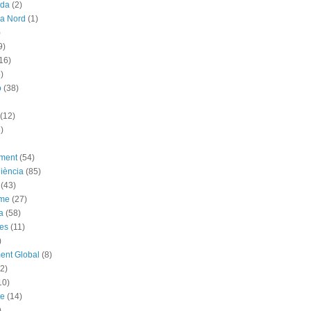
ada
(2)
ya Nord
(1)
)
9)
16)
)
ó
(38)
(12)
)
ement
(54)
iència
(85)
(43)
sme
(27)
a
(58)
es
(11)
)
ent Global
(8)
(2)
10)
me
(14)
)