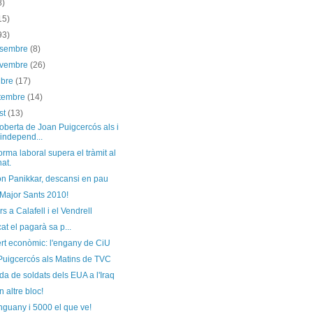
8)
15)
93)
esembre
(8)
ovembre
(26)
ubre
(17)
etembre
(14)
st
(13)
oberta de Joan Puigcercós als i
 independ...
orma laboral supera el tràmit al
at.
n Panikkar, descansi en pau
 Major Sants 2010!
s a Calafell i el Vendrell
cat el pagarà sa p...
rt econòmic: l'engany de CiU
Puigcercós als Matins de TVC
da de soldats dels EUA a l'Iraq
n altre bloc!
nguany i 5000 el que ve!