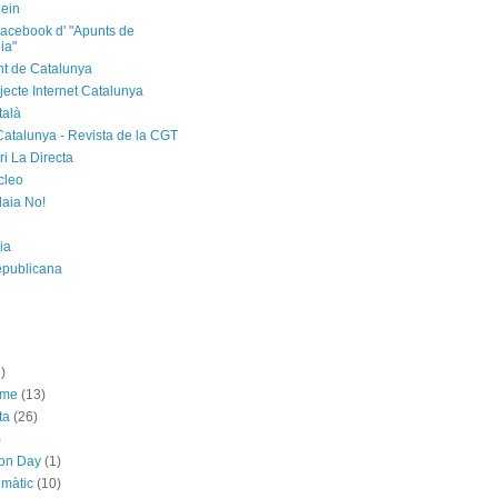
ein
acebook d' "Apunts de
ia"
t de Catalunya
jecte Internet Catalunya
talà
Catalunya - Revista de la CGT
i La Directa
cleo
laia No!
ia
epublicana
)
sme
(13)
ta
(26)
)
ion Day
(1)
imàtic
(10)