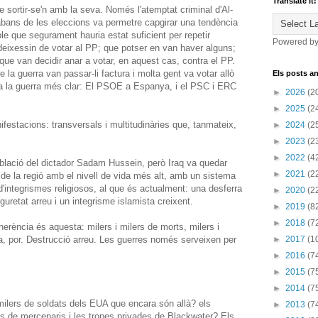
Translate it!
 sortir-se'n amb la seva. Només l'atemptat criminal d'Al-
abans de les eleccions va permetre capgirar una tendència
e que segurament hauria estat suficient per repetir
Powered b
eixessin de votar al PP; que potser en van haver alguns;
ue van decidir anar a votar, en aquest cas, contra el PP.
la guerra van passar-li factura i molta gent va votar allò
Els posts an
ra la guerra més clar: El PSOE a Espanya, i el PSC i ERC
►
2026
(2
►
2025
(2
estacions: transversals i multitudinàries que, tanmateix,
►
2024
(2
►
2023
(2
►
2022
(4
 població del dictador Sadam Hussein, però Iraq va quedar
►
2021
(2
 de la regió amb el nivell de vida més alt, amb un sistema
re d'integrismes religiosos, al que és actualment: una desferra
►
2020
(2
uretat arreu i un integrisme islamista creixent.
►
2019
(8
►
2018
(7
r herència és aquesta: milers i milers de morts, milers i
tia, por. Destrucció arreu. Les guerres només serveixen per
►
2017
(1
►
2016
(7
►
2015
(7
►
2014
(7
milers de soldats dels EUA que encara són allà? els
►
2013
(7
rs de mercenaris i les tropes privades de Blackwater? Els