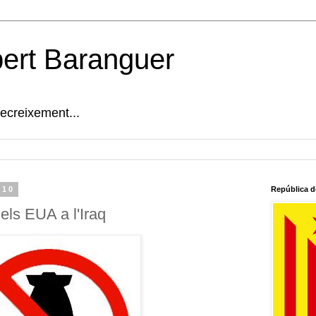
bert Baranguer
decreixement...
010
República d
els EUA a l'Iraq