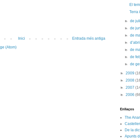
El tem
Terra i
►
de jul
►
de ju
►
de m
Inici
Entrada més antiga
►
d’abr
tge (Atom)
►
de m
►
de fe
►
de g
►
2009
(1
►
2008
(1
►
2007
(1
►
2006
(6
Enllaços
The Anar
Castelle
De la di
Apunts d