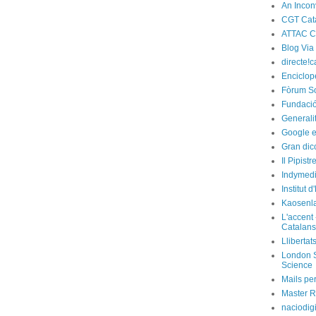
An Incon
CGT Cat
ATTAC C
Blog Via
directe!c
Enciclop
Fòrum So
Fundació
Generali
Google e
Gran dic
Il Pipist
Indymedi
Institut 
Kaosenl
L'accent 
Catalans
Llibertat
London S
Science
Mails per
Master R
naciodig