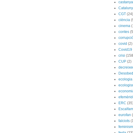
castany
Catalun
CGT
(24
ciència
(
cinema
(
contes
(5
corrupci
covid
(2)
Covid19
crisi
(158
CUP
(2)
decreix
Desobed
ecologia
ecologi
economi
efemèrid
ERC
(35
Escalfam
eurofan
falciots
(
feminis
festa
(23