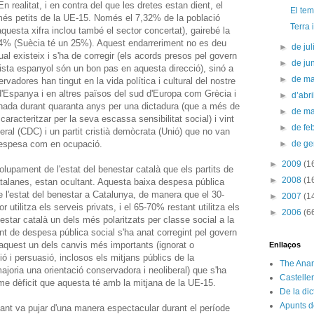
En realitat, i en contra del que les dretes estan dient, el
El tem
més petits de la UE-15. Només el 7,32% de la població
Terra i
(aquesta xifra inclou també el sector concertat), gairebé la
14% (Suècia té un 25%). Aquest endarreriment no es deu
►
de jul
qual existeix i s'ha de corregir (els acords presos pel govern
►
de ju
alista espanyol són un bon pas en aquesta direcció), sinó a
►
de m
vadores han tingut en la vida política i cultural del nostre
d'Espanya i en altres països del sud d'Europa com Grècia i
►
d’abr
nada durant quaranta anys per una dictadura (que a més de
►
de m
racteritzar per la seva escassa sensibilitat social) i vint
►
de fe
beral (CDC) i un partit cristià demòcrata (Unió) que no van
n despesa com en ocupació.
►
de g
►
2009
(1
lupament de l'estat del benestar català que els partits de
►
2008
(1
talanes, estan ocultant. Aquesta baixa despesa pública
e l'estat del benestar a Catalunya, de manera que el 30-
►
2007
(1
 utilitza els serveis privats, i el 65-70% restant utilitza els
►
2006
(6
nestar català un dels més polaritzats per classe social a la
 de despesa pública social s'ha anat corregint pel govern
t aquest un dels canvis més importants (ignorat o
Enllaços
ó i persuasió, inclosos els mitjans públics de la
The Anar
ajoria una orientació conservadora i neoliberal) que s'ha
Castelle
orme dèficit que aquesta té amb la mitjana de la UE-15.
De la di
Apunts d
tant va pujar d'una manera espectacular durant el període