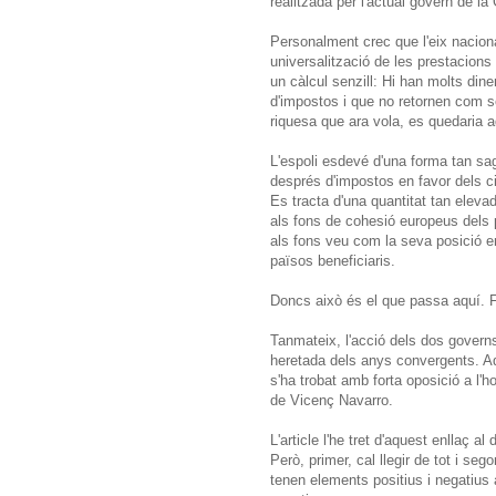
realitzada per l'actual govern de la 
Personalment crec que l'eix nacional 
universalització de les prestacions
un càlcul senzill: Hi han molts di
d'impostos i que no retornen com 
riquesa que ara vola, es quedaria a
L'espoli esdevé d'una forma tan s
després d'impostos en favor dels ci
Es tracta d'una quantitat tan eleva
als fons de cohesió europeus dels p
als fons veu com la seva posició en
països beneficiaris.
Doncs això és el que passa aquí. F
Tanmateix, l'acció dels dos governs 
heretada dels anys convergents. Aq
s'ha trobat amb forta oposició a l'h
de Vicenç Navarro.
L'article l'he tret d'aquest enllaç 
Però, primer, cal llegir de tot i s
tenen elements positius i negatius