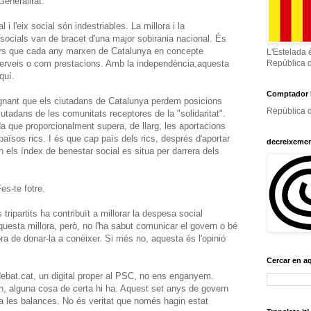
Generalitat.
i l'eix social són indestriables. La millora i la
 socials van de bracet d'una major sobirania nacional. És
ners que cada any marxen de Catalunya en concepte
L'Estelada 
serveis o com prestacions. Amb la independència,aquesta
República 
quí.
Comptador 
agnant que els ciutadans de Catalunya perdem posicions
República d
utadans de les comunitats receptores de la "solidaritat".
da que proporcionalment supera, de llarg, les aportacions
aïsos rics. I és que cap país dels rics, després d'aportar
decreixeme
 els índex de benestar social es situa per darrera dels
es-te fotre.
tripartits ha contribuït a millorar la despesa social
uesta millora, però, no l'ha sabut comunicar el govern o bé
ora de donar-la a conèixer. Si més no, aquesta és l'opinió
Cercar en a
al debat.cat, un digital proper al PSC, no ens enganyem.
egon, alguna cosa de certa hi ha. Aquest set anys de govern
 a les balances. No és veritat que només hagin estat