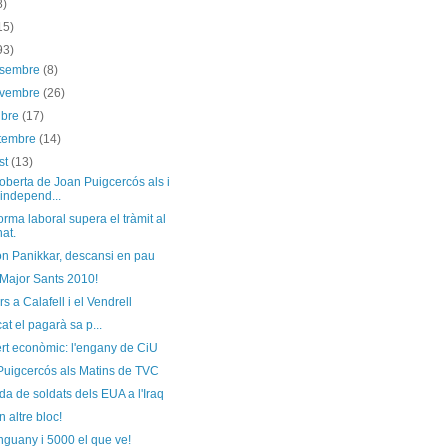
8)
15)
93)
esembre
(8)
ovembre
(26)
ubre
(17)
etembre
(14)
st
(13)
oberta de Joan Puigcercós als i
 independ...
orma laboral supera el tràmit al
at.
n Panikkar, descansi en pau
 Major Sants 2010!
s a Calafell i el Vendrell
cat el pagarà sa p...
rt econòmic: l'engany de CiU
Puigcercós als Matins de TVC
da de soldats dels EUA a l'Iraq
n altre bloc!
nguany i 5000 el que ve!