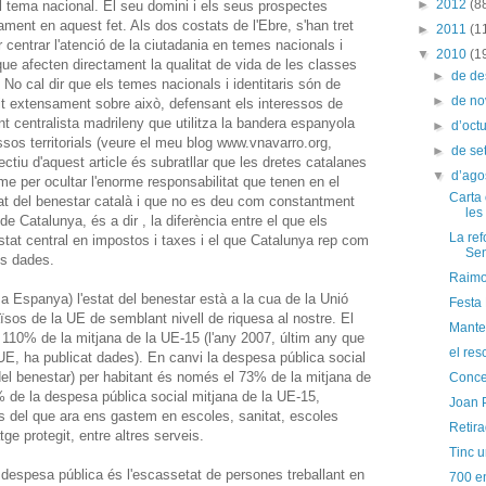
►
2012
(8
 tema nacional. El seu domini i els seus prospectes
ament en aquest fet. Als dos costats de l'Ebre, s'han tret
►
2011
(1
r centrar l'atenció de la ciutadania en temes nacionals i
▼
2010
(1
 que afecten directament la qualitat de vida de les classes
►
de d
No cal dir que els temes nacionals i identitaris són de
►
de n
rit extensament sobre això, defensant els interessos de
t centralista madrileny que utilitza la bandera espanyola
►
d’oct
ssos territorials (veure el meu blog www.vnavarro.org
,
►
de s
jectiu d'aquest article és subratllar que les dretes catalanes
▼
d’ago
sme per ocultar l'enorme responsabilitat que tenen en el
Carta 
tat del benestar català i que no es deu com constantment
les
de Catalunya, és a dir , la diferència entre el que els
La ref
stat central en impostos i taxes i el que Catalunya rep com
Sen
s dades.
Raimo
 a Espanya) l'estat del benestar està a la cua de la Unió
Festa
sos de la UE de semblant nivell de riquesa al nostre. El
Manter
 110% de la mitjana de la UE-15 (l'any 2007, últim any que
el res
UE, ha publicat dades). En canvi la despesa pública social
del benestar) per habitant és només el 73% de la mitjana de
Conce
 de la despesa pública social mitjana de la UE-15,
Joan 
s del que ara ens gastem en escoles, sanitat, escoles
Retira
tge protegit, entre altres serveis.
Tinc u
espesa pública és l'escassetat de persones treballant en
700 e