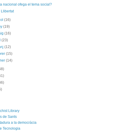
a nacional ofega el tema social?
 Llibertat
iol
(16)
ny
(19)
aig
(16)
il
(23)
arç
(12)
brer
(15)
ener
(14)
68)
61)
46)
6)
chist Library
rs de Sants
ctadura a la democràcia
e Tecnologia