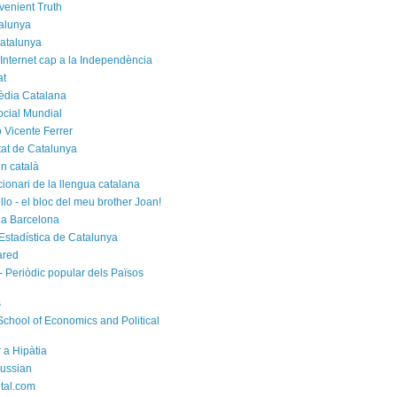
venient Truth
alunya
atalunya
 Internet cap a la Independència
at
èdia Catalana
cial Mundial
 Vicente Ferrer
tat de Catalunya
n català
cionari de la llengua catalana
rello - el bloc del meu brother Joan!
a Barcelona
d'Estadística de Catalunya
ared
- Periòdic popular dels Països
s
chool of Economics and Political
 a Hipàtia
ussian
ital.com