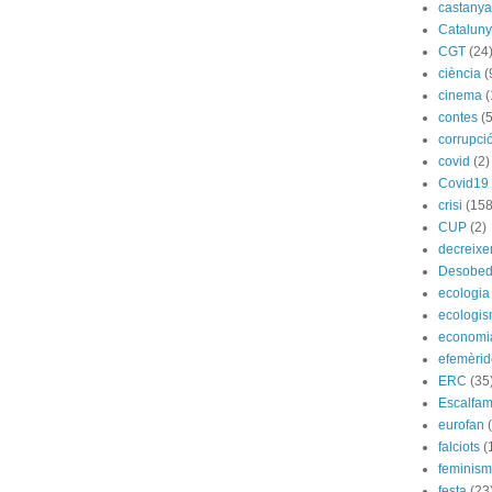
castany
Catalun
CGT
(24
ciència
(
cinema
(
contes
(5
corrupci
covid
(2)
Covid19
crisi
(158
CUP
(2)
decreix
Desobed
ecologia
ecologi
economi
efemèrid
ERC
(35
Escalfam
eurofan
falciots
(
feminis
festa
(23