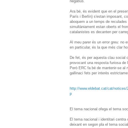
negatius.
Ara bé, és evident que en el presen
París i Berlín) s'estan imposant, co
aboquem a un temps de reculades s
simultàniament estan oberts el front
catalanistes es decanten per carreg
Al meu parer és un error greu: no 
en particular, és la que més clar ho 
De fet, és per aquesta clau social 
provocant una resposta furiosa de 
Però ERC fa bé de mantenir-se al m
gallinaci fets per interès estrictame
http://www.eldebat.cat/cat/notice
p
El tema nacional ofega el tema soc
El tema nacional i identitari centra
deixant en segon pla el tema social