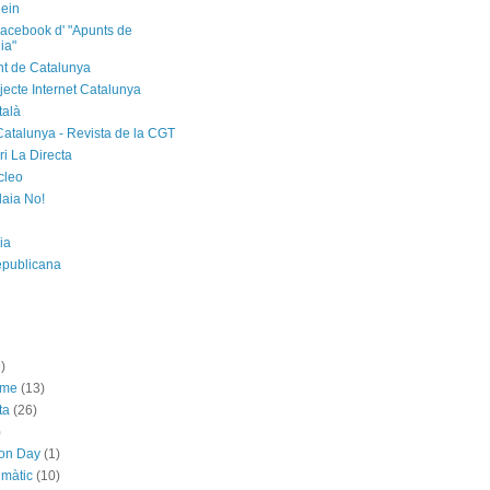
ein
acebook d' "Apunts de
ia"
t de Catalunya
jecte Internet Catalunya
talà
Catalunya - Revista de la CGT
i La Directa
cleo
laia No!
ia
epublicana
)
sme
(13)
ta
(26)
)
ion Day
(1)
imàtic
(10)