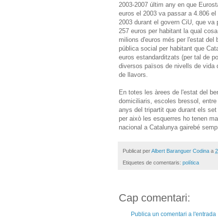
2003-2007 últim any en que Eurosta
euros el 2003 va passar a 4.806 el
2003 durant el govern CiU, que va 
257 euros per habitant la qual cosa 
milions d'euros més per l'estat del
pública social per habitant que Cat
euros estandarditzats (per tal de 
diversos països de nivells de vida 
de llavors.
En totes les àrees de l'estat del b
domiciliaris, escoles bressol, entr
anys del tripartit que durant els set
per això les esquerres ho tenen ma
nacional a Catalunya gairebé sempre
Publicat per
Albert Baranguer Codina
a
2
Etiquetes de comentaris:
política
Cap comentari:
Publica un comentari a l'entrada