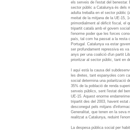
els serveis de l'estat del benestar. 
sector públic a Catalunya és dels 
adulta treballa en el sector públic 
meitat de la mitjana de la UE-15, 
primordialment al dèficit fiscal, el 
tripartit català amb el govern soci
l'enorme poder que les forces conser
país, tal com ha passat a la resta 
Portugal. Catalunya va estar gover
ser profundament repressiva es va ca
anys per una coalició d'un partit Li
prioritzar al sector públic, tant e
I aquí està la causa del subdesenvo
les dretes, tant espanyoles com ca
social determina una polarització d
35% de la població de renda superior
serveis públics, sent l'estat del be
UE-15. Aquest enorme endarreriment
tripartit des del 2003, havent esta
desconegut pels mitjans d'informaci
Generalitat, que tenen en la seva m
realitzat a Catalunya, reduint l'en
La despesa pública social per habi