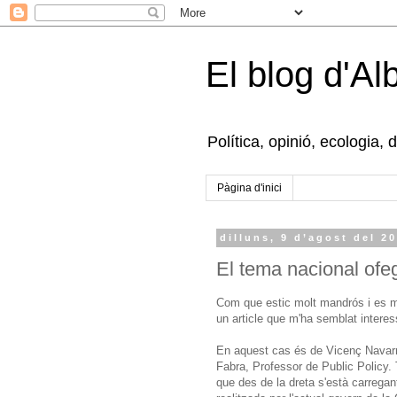
El blog d'Al
Política, opinió, ecologia, 
Pàgina d'inici
dilluns, 9 d’agost del 2
El tema nacional ofe
Com que estic molt mandrós i es molt
un article que m'ha semblat interes
En aquest cas és de Vicenç Navarr
Fabra, Professor de Public Policy.
que des de la dreta s'està carregan