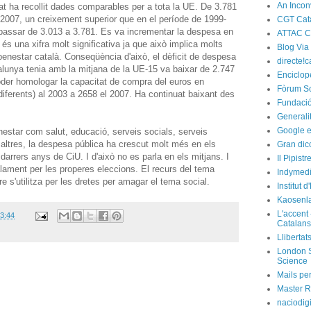
An Incon
t ha recollit dades comparables per a tota la UE. De 3.781
 2007, un creixement superior que en el període de 1999-
CGT Cat
passar de 3.013 a 3.781. Es va incrementar la despesa en
ATTAC C
és una xifra molt significativa ja que això implica molts
Blog Via
 benestar català. Conseqüència d'això, el dèficit de despesa
directe!c
alunya tenia amb la mitjana de la UE-15 va baixar de 2.747
Enciclop
poder homologar la capacitat de compra del euros en
Fòrum So
diferents) al 2003 a 2658 el 2007. Ha continuat baixant des
Fundació
Generali
Google e
enestar com salut, educació, serveis socials, serveis
e altres, la despesa pública ha crescut molt més en els
Gran dic
 darrers anys de CiU. I d'això no es parla en els mitjans. I
Il Pipist
lament per les properes eleccions. El recurs del tema
Indymedi
 s'utilitza per les dretes per amagar el tema social.
Institut 
Kaosenl
L'accent 
3:44
Catalans
Llibertat
London S
Science
Mails per
Master R
naciodig