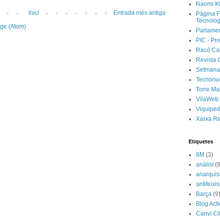
Naomi Kl
Inici
Entrada més antiga
Pàgina F
Tecnolog
tge (Atom)
Parlamen
PIC - Pro
Racó Ca
Revista 
Setmanar
Tecnonu
Torre Ma
VilaWeb
Viquipèd
Xarxa R
Etiquetes
8M
(3)
anàlisi
(9
anarqui
antifeixis
Barça
(9
Blog Act
Canvi Cl