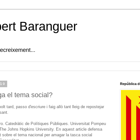
bert Baranguer
decreixement...
010
República d
ga el tema social?
 tard, passo d'escriure i faig allò tant lleig de repostejar
sant.
o. Catedràtic de Polítiques Públiques. Universitat Pompeu
 The Johns Hopkins University. En aquest article defensa
t sobre el tema nacional per amagar la tasca social