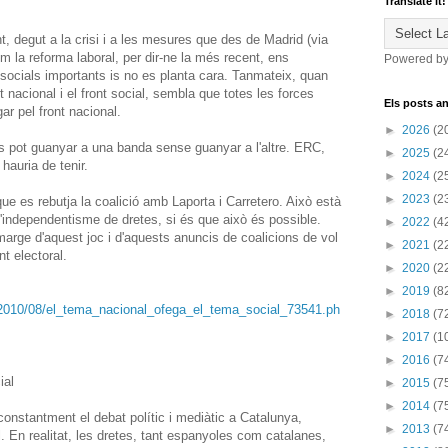
Translate it!
t, degut a la crisi i a les mesures que des de Madrid (via
m la reforma laboral, per dir-ne la més recent, ens
Powered b
ocials importants is no es planta cara. Tanmateix, quan
 nacional i el front social, sembla que totes les forces
Els posts an
ar pel front nacional.
►
2026
(2
es pot guanyar a una banda sense guanyar a l'altre. ERC,
►
2025
(2
hauria de tenir.
►
2024
(2
►
2023
(2
que es rebutja la coalició amb Laporta i Carretero. Això està
l'independentisme de dretes, si és que això és possible.
►
2022
(4
arge d'aquest joc i d'aquests anuncis de coalicions de vol
►
2021
(2
nt electoral.
►
2020
(2
►
2019
(8
s/2010/08/el_tema_nacional_ofega_el_tema_social_73541.ph
►
2018
(7
►
2017
(1
►
2016
(7
ial
►
2015
(7
►
2014
(7
 constantment el debat polític i mediàtic a Catalunya,
►
2013
(7
. En realitat, les dretes, tant espanyoles com catalanes,