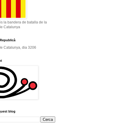
és la bandera de batalla de la
de Catalunya
Republicà
e Catalunya, dia 3206
nt
quest blog