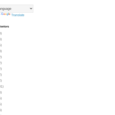
y
Translate
teriors
0)
4)
5)
3)
2)
2)
2)
2)
2)
01)
4)
5)
5)
4)