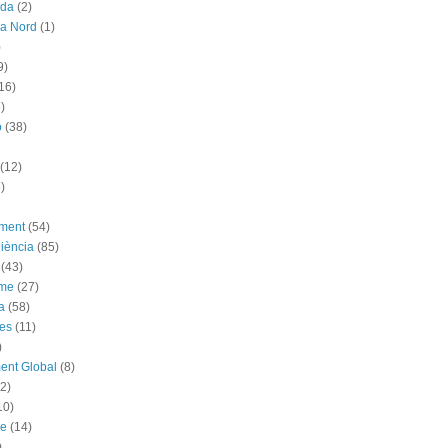
ada
(2)
ya Nord
(1)
)
9)
16)
)
ó
(38)
(12)
)
ement
(54)
iència
(85)
(43)
sme
(27)
a
(58)
es
(11)
)
ent Global
(8)
(2)
10)
me
(14)
)