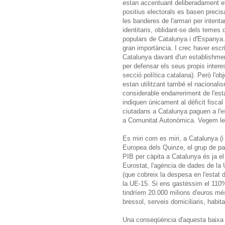
estan accentuant deliberadament el
positius electorals es basen precis
les banderes de l'armari per intenta
identitaris, oblidant-se dels temes
populars de Catalunya i d'Espanya. 
gran importància. I crec haver esc
Catalunya davant d'un establishmen
per defensar els seus propis intere
secció política catalana). Però l'ob
estan utilitzant també el nacionali
considerable endarreriment de l'es
indiquen únicament al dèficit fiscal 
ciutadans a Catalunya paguen a l'e
a Comunitat Autonòmica. Vegem le
Es miri com es miri, a Catalunya (i
Europea dels Quinze, el grup de paï
PIB per càpita a Catalunya és ja el
Eurostat, l'agència de dades de la 
(que cobreix la despesa en l'estat 
la UE-15. Si ens gastéssim el 110%
tindríem 20.000 milions d'euros mé
bressol, serveis domiciliaris, habita
Una conseqüència d'aquesta baixa d