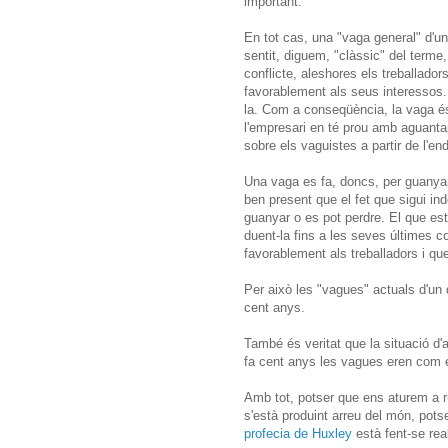
important.
En tot cas, una "vaga general" d'un
sentit, diguem, "clàssic" del terme
conflicte, aleshores els treballador
favorablement als seus interessos. 
la. Com a conseqüència, la vaga és,
l'empresari en té prou amb aguantar 
sobre els vaguistes a partir de l'e
Una vaga es fa, doncs, per guanyar-l
ben present que el fet que sigui in
guanyar o es pot perdre. El que està
duent-la fins a les seves últimes c
favorablement als treballadors i que
Per això les "vagues" actuals d'un
cent anys.
També és veritat que la situació d'
fa cent anys les vagues eren com 
Amb tot, potser que ens aturem a rum
s'està produint arreu del món, pots
profecia de Huxley
està fent-se real