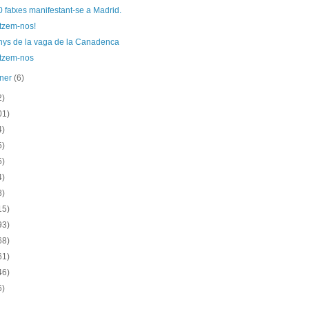
 fatxes manifestant-se a Madrid.
itzem-nos!
nys de la vaga de la Canadenca
itzem-nos
ener
(6)
2)
01)
4)
5)
5)
4)
8)
15)
93)
68)
61)
46)
6)