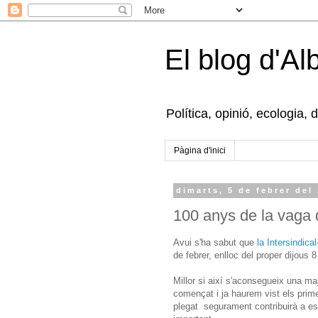
El blog d'Al
Política, opinió, ecologia, 
Pàgina d'inici
dimarts, 5 de febrer del
100 anys de la vaga
Avui s'ha sabut que
la Intersindic
de febrer, enlloc del proper dijous 8
Millor si així s'aconsegueix una majo
començat i ja haurem vist els prime
plegat segurament contribuirà a esc