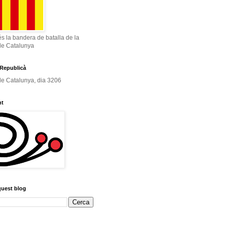
és la bandera de batalla de la
de Catalunya
Republicà
e Catalunya, dia 3206
nt
quest blog