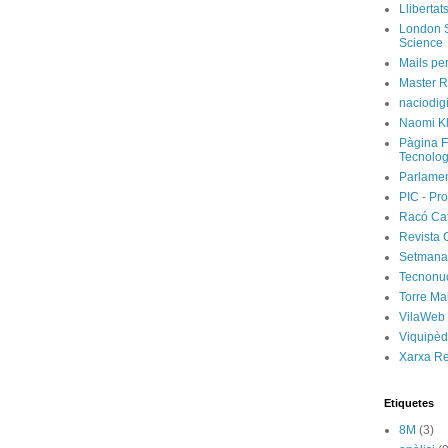
Llibertat
London S
Science
Mails per
Master R
naciodig
Naomi Kl
Pàgina F
Tecnolog
Parlamen
PIC - Pro
Racó Ca
Revista 
Setmanar
Tecnonu
Torre Ma
VilaWeb
Viquipèd
Xarxa R
Etiquetes
8M
(3)