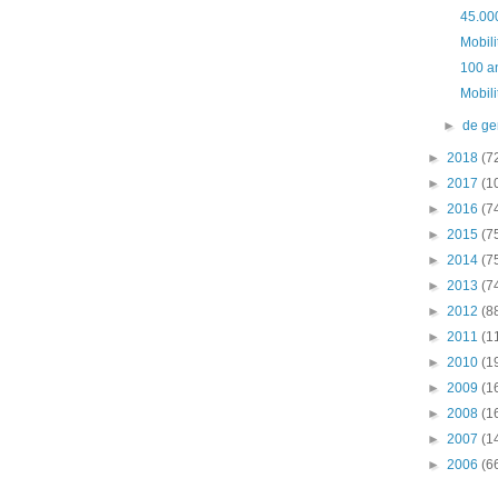
45.000
Mobil
100 a
Mobil
►
de g
►
2018
(7
►
2017
(1
►
2016
(7
►
2015
(7
►
2014
(7
►
2013
(7
►
2012
(8
►
2011
(1
►
2010
(1
►
2009
(1
►
2008
(1
►
2007
(1
►
2006
(6