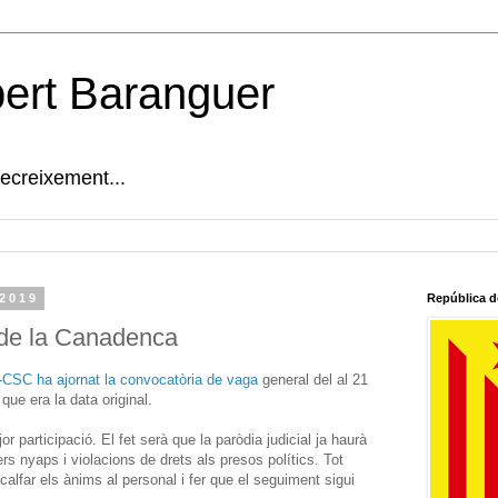
bert Baranguer
decreixement...
 2019
República d
 de la Canadenca
al-CSC ha ajornat la convocatòria de vaga
general del al 21
 que era la data original.
r participació. El fet serà que la paròdia judicial ja haurà
rs nyaps i violacions de drets als presos polítics. Tot
alfar els ànims al personal i fer que el seguiment sigui