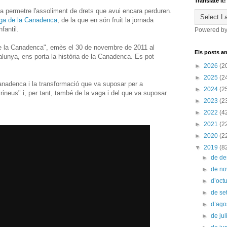
Translate it!
a permetre l'assoliment de drets que avui encara perduren.
ga de la Canadenca
, de la que en són fruit la jornada
nfantil.
Powered b
e la Canadenca", emès el 30 de novembre de 2011 al
Els posts an
alunya, ens porta la història de la Canadenca. Es pot
►
2026
(2
►
2025
(2
Canadenca i la transformació que va suposar per a
►
2024
(2
rineus" i, per tant, també de la vaga i del que va suposar.
►
2023
(2
►
2022
(4
►
2021
(2
►
2020
(2
▼
2019
(8
►
de d
►
de n
►
d’oct
►
de s
►
d’ago
►
de jul