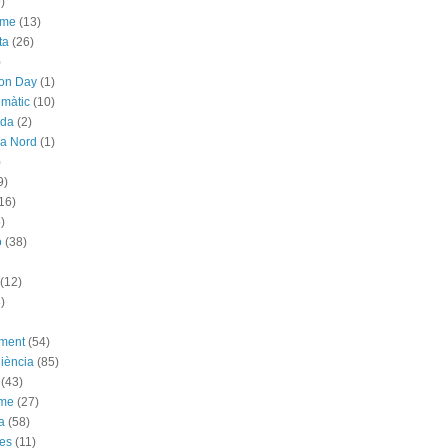
)
sme
(13)
ta
(26)
)
ion Day
(1)
imàtic
(10)
ada
(2)
ya Nord
(1)
)
9)
16)
)
ó
(38)
(12)
)
ement
(54)
iència
(85)
(43)
sme
(27)
a
(58)
es
(11)