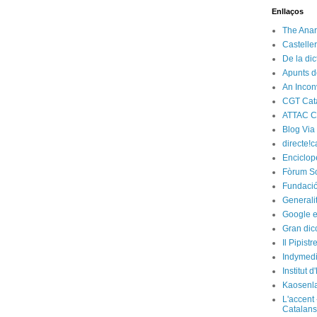
Enllaços
The Anar
Castelle
De la di
Apunts d
An Incon
CGT Cat
ATTAC C
Blog Via
directe!c
Enciclop
Fòrum So
Fundació
Generali
Google e
Gran dic
Il Pipist
Indymedi
Institut 
Kaosenl
L'accent 
Catalans