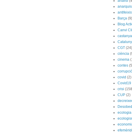
anàlisi
(9
anarqui
antifeixis
Barça
(9
Blog Act
Canvi Cl
castany
Catalun
CGT
(24
ciència
(
cinema
(
contes
(5
corrupci
covid
(2)
Covid19
crisi
(158
CUP
(2)
decreix
Desobed
ecologia
ecologi
economi
efemèrid