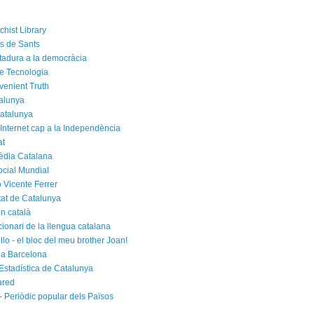
chist Library
rs de Sants
ctadura a la democràcia
e Tecnologia
venient Truth
alunya
atalunya
 Internet cap a la Independència
at
èdia Catalana
cial Mundial
 Vicente Ferrer
tat de Catalunya
n català
cionari de la llengua catalana
rello - el bloc del meu brother Joan!
a Barcelona
d'Estadística de Catalunya
ared
- Periòdic popular dels Països