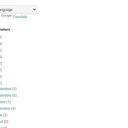
y
Translate
teriors
0)
4)
5)
3)
2)
2)
2)
2)
esembre
(2)
ovembre
(5)
ubre
(7)
etembre
(4)
st
(2)
iol
(5)