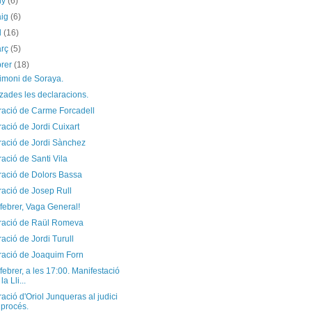
ny
(6)
aig
(6)
il
(16)
arç
(5)
brer
(18)
timoni de Soraya.
tzades les declaracions.
ració de Carme Forcadell
ació de Jordi Cuixart
ració de Jordi Sànchez
ació de Santi Vila
ració de Dolors Bassa
ració de Josep Rull
febrer, Vaga General!
ració de Raül Romeva
ació de Jordi Turull
ració de Joaquim Forn
febrer, a les 17:00. Manifestació
la Lli...
ació d'Oriol Junqueras al judici
 procés.