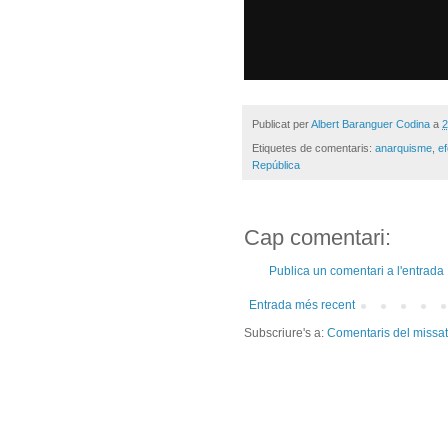
Publicat per
Albert Baranguer Codina
a
2
Etiquetes de comentaris:
anarquisme
,
e
República
Cap comentari:
Publica un comentari a l'entrada
Entrada més recent
Subscriure's a:
Comentaris del missa