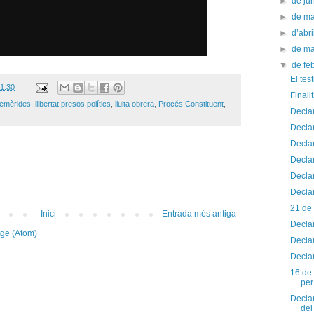
►
de ju
►
de m
►
d’abr
►
de m
▼
de fe
El tes
1:30
Finali
femèrides
,
llibertat presos polítics
,
lluita obrera
,
Procés Constituent
,
Decla
Declar
Decla
Declar
Decla
Decla
21 de 
Inici
Entrada més antiga
Decla
tge (Atom)
Declar
Decla
16 de 
per 
Declar
del