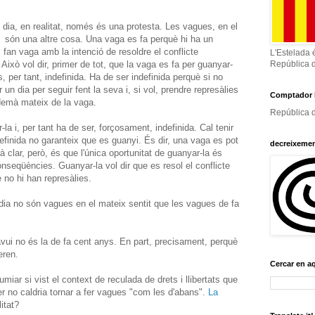
 dia, en realitat, només és una protesta. Les vagues, en el
, són una altre cosa. Una vaga es fa perquè hi ha un
s fan vaga amb la intenció de resoldre el conflicte
L'Estelada 
Això vol dir, primer de tot, que la vaga es fa per guanyar-
República 
 per tant, indefinida. Ha de ser indefinida perquè si no
un dia per seguir fent la seva i, si vol, prendre represàlies
Comptador 
ndemà mateix de la vaga.
República d
a i, per tant ha de ser, forçosament, indefinida. Cal tenir
definida no garanteix que es guanyi. És dir, una vaga es pot
decreixeme
 clar, però, és que l'única oportunitat de guanyar-la és
onseqüències. Guanyar-la vol dir que es resol el conflicte
 no hi han represàlies.
 dia no són vagues en el mateix sentit que les vagues de fa
avui no és la de fa cent anys. En part, precisament, perquè
eren.
Cercar en a
iar si vist el context de reculada de drets i llibertats que
er no caldria tornar a fer vagues "com les d'abans".
La
itat?