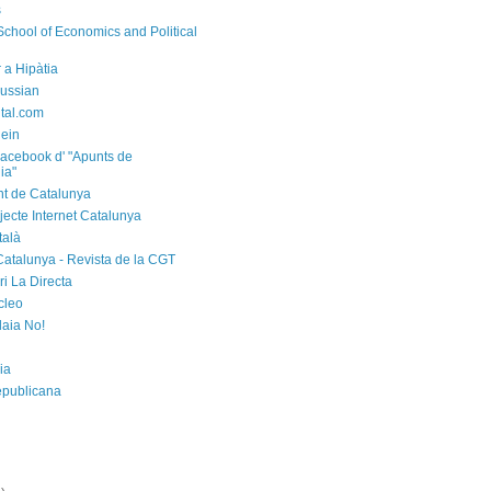
s
chool of Economics and Political
 a Hipàtia
ussian
ital.com
ein
acebook d' "Apunts de
ia"
t de Catalunya
jecte Internet Catalunya
talà
Catalunya - Revista de la CGT
i La Directa
cleo
laia No!
ia
epublicana