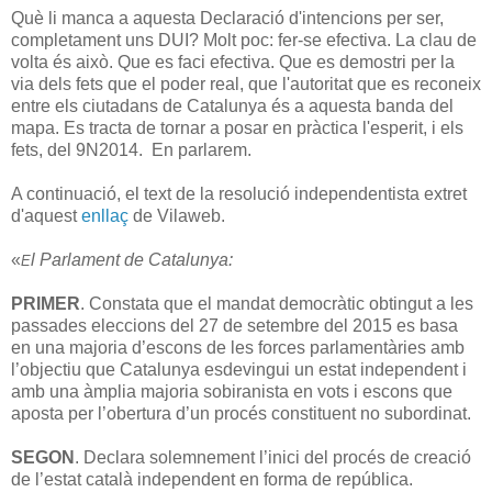
Què li manca a aquesta Declaració d'intencions per ser,
completament uns DUI? Molt poc: fer-se efectiva. La clau de
volta és això. Que es faci efectiva. Que es demostri per la
via dels fets que el poder real, que l'autoritat que es reconeix
entre els ciutadans de Catalunya és a aquesta banda del
mapa. Es tracta de tornar a posar en pràctica l'esperit, i els
fets, del 9N2014. En parlarem.
A continuació, el text de la resolució independentista extret
d'aquest
enllaç
de Vilaweb.
«
l Parlament de Catalunya:
E
PRIMER
. Constata que el mandat democràtic obtingut a les
passades eleccions del 27 de setembre del 2015 es basa
en una majoria d’escons de les forces parlamentàries amb
l’objectiu que Catalunya esdevingui un estat independent i
amb una àmplia majoria sobiranista en vots i escons que
aposta per l’obertura d’un procés constituent no subordinat.
SEGON
. Declara solemnement l’inici del procés de creació
de l’estat català independent en forma de república.