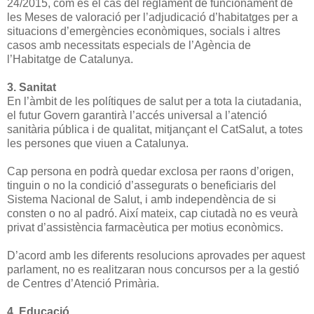
24/2015, com és el cas del reglament de funcionament de
les Meses de valoració per l’adjudicació d’habitatges per a
situacions d’emergències econòmiques, socials i altres
casos amb necessitats especials de l’Agència de
l’Habitatge de Catalunya.
3. Sanitat
En l’àmbit de les polítiques de salut per a tota la ciutadania,
el futur Govern garantirà l’accés universal a l’atenció
sanitària pública i de qualitat, mitjan­çant el CatSalut, a totes
les persones que viuen a Catalunya.
Cap persona en podrà quedar exclosa per raons d’origen,
tinguin o no la con­dició d’assegurats o beneficiaris del
Sistema Nacional de Salut, i amb indepen­dència de si
consten o no al padró. Així mateix, cap ciutadà no es veurà
privat d’assistència farmacèutica per motius econòmics.
D’acord amb les diferents resolucions aprovades per aquest
parlament, no es realitzaran nous concursos per a la gestió
de Centres d’Atenció Primària.
4. Educació