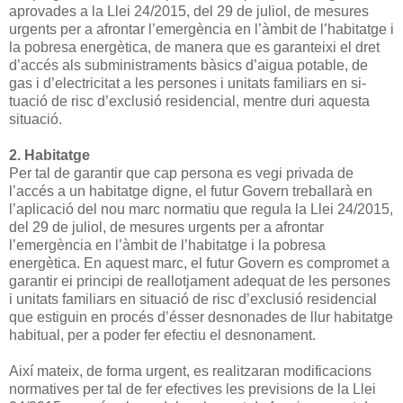
aprovades a la Llei 24/2015, del 29 de juliol, de mesures
urgents per a afrontar l’emergència en l’àmbit de l’habitatge i
la pobresa energètica, de manera que es garanteixi el dret
d’accés als subministraments bàsics d’aigua potable, de
gas i d’electricitat a les persones i unitats familiars en si­
tuació de risc d’exclusió residencial, mentre duri aquesta
situació.
2. Habitatge
Per tal de garantir que cap persona es vegi privada de
l’accés a un habitatge digne, el futur Govern treballarà en
l’aplicació del nou marc normatiu que re­gula la Llei 24/2015,
del 29 de juliol, de mesures urgents per a afrontar
l’emergència en l’àmbit de l’habitatge i la pobresa
energètica. En aquest marc, el futur Govern es compromet a
garantir ei principi de reallotjament adequat de les persones
i unitats familiars en situació de risc d’exclusió residencial
que estiguin en procés d’ésser desnonades de llur habitatge
habitual, per a poder fer efectiu el desnonament.
Així mateix, de forma urgent, es realitzaran modificacions
normatives per tal de fer efectives les previsions de la Llei