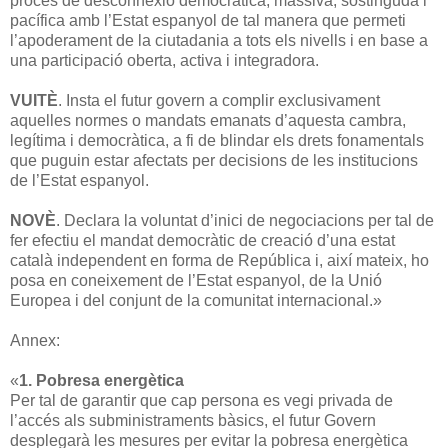
procés de desconnexió democràtica, massiva, sostinguda i
pacífica amb l’Estat espanyol de tal manera que permeti
l’apoderament de la ciutadania a tots els nivells i en base a
una participació oberta, activa i integradora.
VUITÈ
. Insta el futur govern a complir exclusivament
aquelles normes o mandats emanats d’aquesta cambra,
legítima i democràtica, a fi de blindar els drets fonamentals
que puguin estar afectats per decisions de les institucions
de l’Estat espanyol.
NOVÈ
. Declara la voluntat d’inici de negociacions per tal de
fer efectiu el mandat democràtic de creació d’una estat
català independent en forma de República i, així mateix, ho
posa en coneixement de l’Estat espanyol, de la Unió
Europea i del conjunt de la comunitat internacional.»
Annex:
«
1. Pobresa energètica
Per tal de garantir que cap persona es vegi privada de
l’accés als subministraments bàsics, el futur Govern
desplegarà les mesures per evitar la pobresa energètica