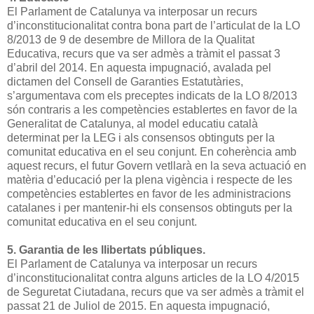
El Parlament de Catalunya va interposar un recurs
d’inconstitucionalitat con­tra bona part de l’articulat de la LO
8/2013 de 9 de desembre de Millora de la Qualitat
Educativa, recurs que va ser admès a tràmit el passat 3
d’abril del 2014. En aquesta impugnació, avalada pel
dictamen del Consell de Garanties Estatutàries,
s’argumentava com els preceptes indicats de la LO 8/2013
són contraris a les competències establertes en favor de la
Generalitat de Catalu­nya, al model educatiu català
determinat per la LEG i als consensos obtinguts per la
comunitat educativa en el seu conjunt. En coherència amb
aquest re­curs, el futur Govern vetllarà en la seva actuació en
matèria d’educació per la plena vigència i respecte de les
competències establertes en favor de les admi­nistracions
catalanes i per mantenir-­hi els consensos obtinguts per la
comunitat educativa en el seu conjunt.
5.­ Garantia de les llibertats públiques.­
El Parlament de Catalunya va interposar un recurs
d’inconstitucionalitat con­tra alguns articles de la LO 4/2015
de Seguretat Ciutadana, recurs que va ser admès a tràmit el
passat 21 de Juliol de 2015. En aquesta impugnació,