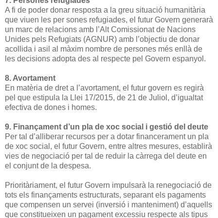
7. Persones refugiades
A fi de poder donar resposta a la greu situació humanitària
que viuen les per­ sones refugiades, el futur Govern generarà
un marc de relacions amb l’Alt Comissionat de Nacions
Unides pels Refugiats (AGNUR) amb l’objectiu de donar
acollida i asil al màxim nombre de persones més enllà de
les decisions adopta­ des al respecte pel Govern espanyol.
8. Avortament
En matèria de dret a l’avortament, el futur govern es regirà
pel que estipula la Llei 17/2015, de 21 de Juliol, d’igualtat
efectiva de dones i homes.
9. Finançament d’un pla de xoc social i gestió del deute
Per tal d’alliberar recursos per a dotar financerament un pla
de xoc social, el futur Govern, entre altres mesures, establirà
vies de negociació per tal de re­duir la càrrega del deute en
el conjunt de la despesa.
Prioritàriament, el futur Govern impulsarà la renegociació de
tots els finança­ments estructurats, separant els pagaments
que compensen un servei (inversió i manteniment) d’aquells
que constitueixen un pagament excessiu respecte als tipus