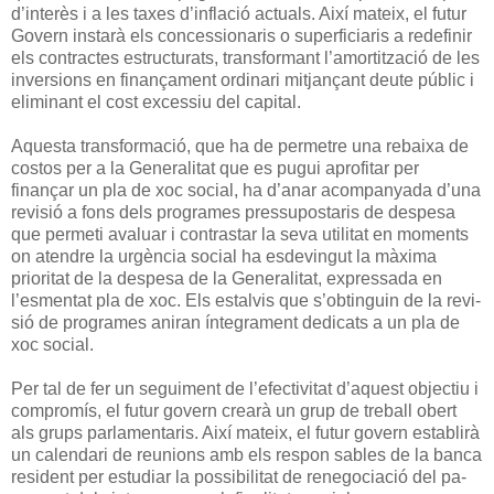
d’interès i a les taxes d’inflació actuals. Així mateix, el futur
Govern insta­rà els concessionaris o superficiaris a redefinir
els contractes estructurats, transformant l’amortització de les
inversions en finançament ordinari mitjan­çant deute públic i
eliminant el cost excessiu del capital.
Aquesta transformació, que ha de permetre una rebaixa de
costos per a la Ge­neralitat que es pugui aprofitar per
finançar un pla de xoc social, ha d’anar acompanyada d’una
revisió a fons dels programes pressupostaris de despesa
que permeti avaluar i contrastar la seva utilitat en moments
on atendre la urgència social ha esdevingut la màxima
prioritat de la despesa de la Generali­tat, expressada en
l’esmentat pla de xoc. Els estalvis que s’obtinguin de la revi­
sió de programes aniran íntegrament dedicats a un pla de
xoc social.
Per tal de fer un seguiment de l’efectivitat d’aquest objectiu i
compromís, el futur govern crearà un grup de treball obert
als grups parlamentaris. Així mateix, el futur govern establirà
un calendari de reunions amb els respon­ sables de la banca
resident per estudiar la possibilitat de renegociació del pa­