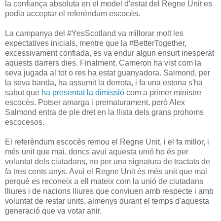
la confiança absoluta en el model d'estat del Regne Unit es
podia acceptar el referèndum escocès.
La campanya del #YesScotland va millorar molt les
expectatives inicials, mentre que la #BetterTogether,
excessivament confiada, es va endur algun ensurt inesperat
aquests darrers dies. Finalment, Cameron ha vist com la
seva jugada al tot o res ha estat guanyadora. Salmond, per
la seva banda, ha assumit la derrota, i fa una estona s'ha
sabut que
ha presentat la dimissió
com a primer ministre
escocès. Potser amarga i prematurament, però Alex
Salmond entra de ple dret en la llista dels grans prohoms
escocesos.
El referèndum escocès remou el Regne Unit, i el fa millor, i
més unit que mai, doncs avui aquesta unió ho és per
voluntat dels ciutadans, no per una signatura de tractats de
fa tres cents anys. Avui el Regne Unit és més unit que mai
perquè es reconeix a ell mateix com la unió de ciutadans
lliures i de nacions lliures que conviuen amb respecte i amb
voluntat de restar units, almenys durant el temps d'aquesta
generació que va votar ahir.