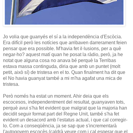
Jo volia que guanyés el sí a la independència d'Escòcia.
Era difícil però les notícies que arribaven darrerament feien
pensar que era possible. M'havia fet il·lusions, per a què
negar-ho? aquest matí quan he posat la ràdio, però, ja he
notat que alguna cosa no anava bé perquè la Terribas
estava massa continguda, diria que amb un puntet (molt
petit, això sí) de tristesa en el to. Quan finalment ha dit que
el No havia guanyat també a mi m'ha agafat una mica de
tristesa.
Però només ha estat un moment. Ahir deia que els
escocesos, independentment del resultat, guanyaven tots,
perquè avui s'ha fet evident que malgrat que la majoria han
decidit seguir format part del Regne Unit, també s'ha fet
evident un desacord amb l'estatus actual, i que cal corregir-
lo. Com a conseqüència, ja se sap que s'incrementarà
l'autogovern escocès (caldrà veure com i cal esperar que el