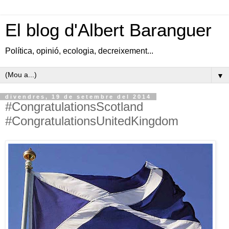
El blog d'Albert Baranguer
Política, opinió, ecologia, decreixement...
▼
divendres, 19 de setembre del 2014
#CongratulationsScotland
#CongratulationsUnitedKingdom