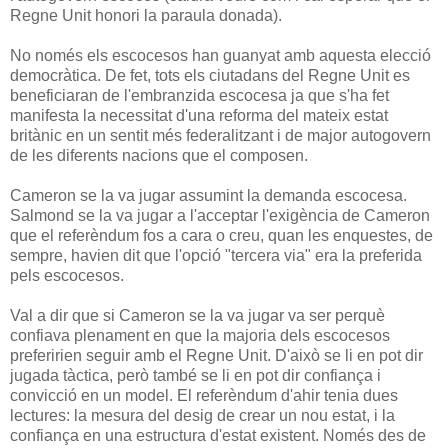
Regne Unit honori la paraula donada).
No només els escocesos han guanyat amb aquesta elecció
democràtica. De fet, tots els ciutadans del Regne Unit es
beneficiaran de l'embranzida escocesa ja que s'ha fet
manifesta la necessitat d'una reforma del mateix estat
britànic en un sentit més federalitzant i de major autogovern
de les diferents nacions que el composen.
Cameron se la va jugar assumint la demanda escocesa.
Salmond se la va jugar a l'acceptar l'exigència de Cameron
que el referèndum fos a cara o creu, quan les enquestes, de
sempre, havien dit que l'opció "tercera via" era la preferida
pels escocesos.
Val a dir que si Cameron se la va jugar va ser perquè
confiava plenament en que la majoria dels escocesos
preferirien seguir amb el Regne Unit. D'això se li en pot dir
jugada tàctica, però també se li en pot dir confiança i
convicció en un model. El referèndum d'ahir tenia dues
lectures: la mesura del desig de crear un nou estat, i la
confiança en una estructura d'estat existent. Només des de