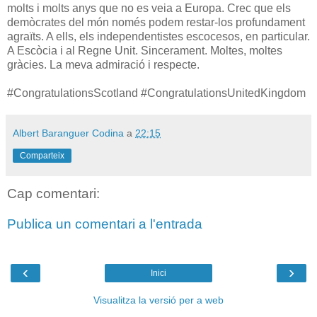
molts i molts anys que no es veia a Europa. Crec que els
demòcrates del món només podem restar-los profundament
agraïts. A ells, els independentistes escocesos, en particular.
A Escòcia i al Regne Unit. Sincerament. Moltes, moltes
gràcies. La meva admiració i respecte.
#CongratulationsScotland #CongratulationsUnitedKingdom
Albert Baranguer Codina
a
22:15
Comparteix
Cap comentari:
Publica un comentari a l'entrada
‹
›
Inici
Visualitza la versió per a web