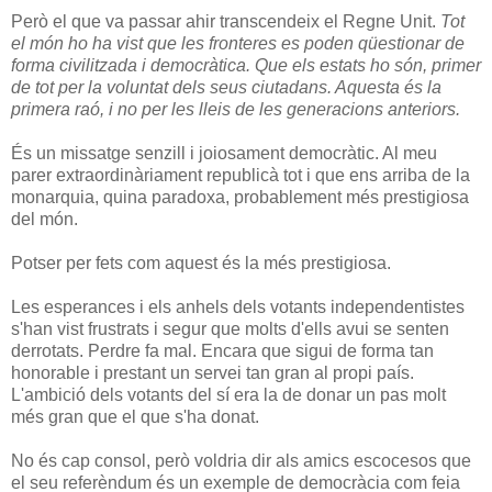
Però el que va passar ahir transcendeix el Regne Unit.
Tot
el món ho ha vist que les fronteres es poden qüestionar de
forma civilitzada i democràtica. Que els estats ho són, primer
de tot per la voluntat dels seus ciutadans. Aquesta és la
primera raó, i no per les lleis de les generacions anteriors.
És un missatge senzill i joiosament democràtic. Al meu
parer extraordinàriament republicà tot i que ens arriba de la
monarquia, quina paradoxa, probablement més prestigiosa
del món.
Potser per fets com aquest és la més prestigiosa.
Les esperances i els anhels dels votants independentistes
s'han vist frustrats i segur que molts d'ells avui se senten
derrotats. Perdre fa mal. Encara que sigui de forma tan
honorable i prestant un servei tan gran al propi país.
L'ambició dels votants del sí era la de donar un pas molt
més gran que el que s'ha donat.
No és cap consol, però voldria dir als amics escocesos que
el seu referèndum és un exemple de democràcia com feia