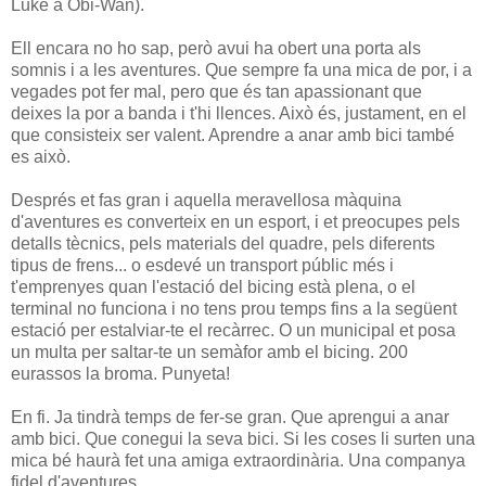
Luke a Obi-Wan).
Ell encara no ho sap, però avui ha obert una porta als
somnis i a les aventures. Que sempre fa una mica de por, i a
vegades pot fer mal, pero que és tan apassionant que
deixes la por a banda i t'hi llences. Això és, justament, en el
que consisteix ser valent. Aprendre a anar amb bici també
es això.
Després et fas gran i aquella meravellosa màquina
d'aventures es converteix en un esport, i et preocupes pels
detalls tècnics, pels materials del quadre, pels diferents
tipus de frens... o esdevé un transport públic més i
t'emprenyes quan l'estació del bicing està plena, o el
terminal no funciona i no tens prou temps fins a la següent
estació per estalviar-te el recàrrec. O un municipal et posa
un multa per saltar-te un semàfor amb el bicing. 200
eurassos la broma. Punyeta!
En fi. Ja tindrà temps de fer-se gran. Que aprengui a anar
amb bici. Que conegui la seva bici. Si les coses li surten una
mica bé haurà fet una amiga extraordinària. Una companya
fidel d'aventures.