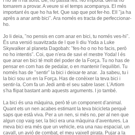
i no se n'ha sortit. Bé, no passa res. No importa. demà ho
tornarem a provar. A veure si el temps acompanya. El més
important és que ho ha fet. Que sap que pot fer-ho. Ell "ja ha
après a anar amb bici". Ara només es tracta de perfeccionar-
ho.
Jo li deia, "no pensis en com anar en bici, tu només ves-hi".
És una versió suavitzada de l que li diu Yoda a Luke
Skywalker al planeta Dagobah: "fes-ho o no ho facis, però
no ho intentis". Coi, que n'era de savi el mestre Yoda! I és
que anar en bici té molt del poder de la Força. Tu no has de
pensar en com has de pedalar, o en mantenir l'equilibri. Tu
només has de "sentir" la bici i deixar-te anar. Ja sabeu, tu i
la bici sou un en la Força. Has de conèixer la teva bici i
sentir-la. Com fa un Jedi amb el seu sabre laser. L'Artiom
s'ha flipat bastant amb aquests arguments. I jo també.
La bici és una màquina, però té un component d'animal.
Quant ets un nen acabes estimant la teva bicicleta perquè
saps que està viva. Per a un nen, si més no, per al nen que
algun cop vaig ser, la bici era una màquina d'aventures. La
meva bici era més que un vehicle, era una nau espacial, un
cavall, un avió de combat, el meu vaixell pirata. Pujar a la