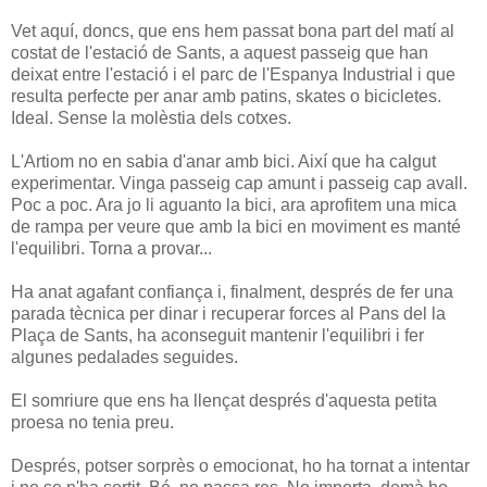
Vet aquí, doncs, que ens hem passat bona part del matí al
costat de l'estació de Sants, a aquest passeig que han
deixat entre l'estació i el parc de l'Espanya Industrial i que
resulta perfecte per anar amb patins, skates o bicicletes.
Ideal. Sense la molèstia dels cotxes.
L'Artiom no en sabia d'anar amb bici. Així que ha calgut
experimentar. Vinga passeig cap amunt i passeig cap avall.
Poc a poc. Ara jo li aguanto la bici, ara aprofitem una mica
de rampa per veure que amb la bici en moviment es manté
l'equilibri. Torna a provar...
Ha anat agafant confiança i, finalment, després de fer una
parada tècnica per dinar i recuperar forces al Pans del la
Plaça de Sants, ha aconseguit mantenir l'equilibri i fer
algunes pedalades seguides.
El somriure que ens ha llençat després d'aquesta petita
proesa no tenia preu.
Després, potser sorprès o emocionat, ho ha tornat a intentar