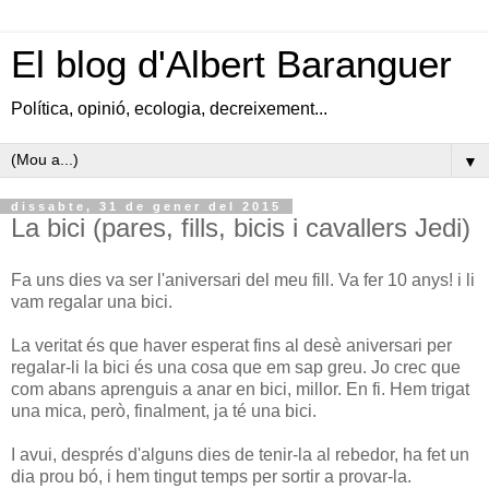
El blog d'Albert Baranguer
Política, opinió, ecologia, decreixement...
▼
dissabte, 31 de gener del 2015
La bici (pares, fills, bicis i cavallers Jedi)
Fa uns dies va ser l'aniversari del meu fill. Va fer 10 anys! i li
vam regalar una bici.
La veritat és que haver esperat fins al desè aniversari per
regalar-li la bici és una cosa que em sap greu. Jo crec que
com abans aprenguis a anar en bici, millor. En fi. Hem trigat
una mica, però, finalment, ja té una bici.
I avui, després d'alguns dies de tenir-la al rebedor, ha fet un
dia prou bó, i hem tingut temps per sortir a provar-la.