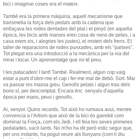
bici i imaginar coses era el mateix.
També era la primera màquina, aquell mecanisme que
transmetia la força dels pedals amb la cadena que
enllaçava les rodes dentades del plat i el pinyó (en aquella
època, les bicis amb marxes eren cosa de nens de peles, i a
casa erem sis, i alegries les justes), el misteri dels frens. El
taller de reparacions de rodes punxades, amb els "partxes".
Tot plegat era una introducció a la mecànica per la via del
mirar i tocar. Un aprenentatge que no té preu.
I les patacades! I tant! També. Realment, algun cop vaig
estar a punt d'obrir-me el cap i fer-me mal de debò. Sort. Mai
va passar res massa greu. Genolls pelats i algun trau dels
bons sí, per descomptat. Encara tinc senyals d'aquella
època per mans, peus i genolls.
Ai, senyor. Quins records. Tot això ho rumiava avui, mentre
convencia a l'Artiom que això de la bici és gairebé com
dominar la Força, com els Jedi. I ell feia les seves primeres
pedalades, vacil·lants. No m'ho ha dit però estic segur que,
per uns instants, ha pogut veure als llunyans (com li diu