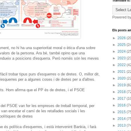
Translate it!
Powered b
Els posts an
►
2026
(2
►
2025
(2
ent, no hi ha una superioritat moral o ètica d'una sobre
►
2024
(2
 valors de la persona. Ara bé, també opino que una
ndueix a posicions d'esquerra. Però només són les meves
►
2023
(2
►
2022
(4
►
2021
(2
àcil trobar tipus purs d'esquerres o de dretes. O, millor dit,
►
2020
(2
esquerres per a algunes coses i de dretes per a d'altres.
►
2019
(8
its. Hom afirma que el PP és de dretes, i el PSOE
►
2018
(7
►
2017
(1
►
2016
(7
 del PSOE van fer les empreses de treball temporal, per
van encetar el camí de les retallades socials i les
►
2015
(7
polítiques de dretes
►
2014
(7
►
2013
(7
 és política d'esquerres, i està intervenint Bankia, i farà