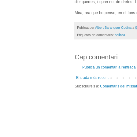
d'esquerres, i quan no, de dretes.
Mira, ara que ho penso, en el fons 
Publicat per
Albert Baranguer Codina
a
0
Etiquetes de comentaris:
política
Cap comentari:
Publica un comentari a l'entrada
Entrada més recent
Subscriure's a:
Comentaris del missa