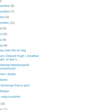
8)
esembre
(6)
ovembre
(7)
ubre
(5)
etembre
(11)
st
(9)
iol
(6)
ny
(9)
aig
(8)
ig cada dia un raig.
lars. Edward Hugh i Jonathan
per: el que n...
llibertat #dretsenperill
ourepressió
res i dretes
dolent
 diumenge franco-grec
llpagar
e maig insubmís.
il
(9)
arç
(7)