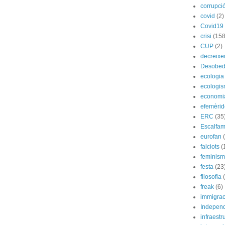
corrupci
covid
(2)
Covid19
crisi
(158
CUP
(2)
decreix
Desobed
ecologia
ecologi
economi
efemèrid
ERC
(35
Escalfam
eurofan
falciots
(
feminis
festa
(23
filosofia
freak
(6)
immigrac
Indepen
infraestr