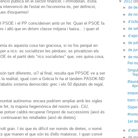
nció pública en el sector financer, i immobiliari, d'una
▼
2012
(8
intervenció de l'estat en l'economia és, per definició,
►
de d
ques d'esquerres!
►
de n
►
d’oct
s, el PSOE i el PP coincideixen amb un fet. Quan el PSOE fa
rs i allò que en diríem classe mitjana i baixa... i quan el
►
de s
►
d’ago
►
de jul
nomia és aquesta cosa tan graciosa, si no fos perquè en
►
de ju
er a rics: es socialitzen les pèrdues; es privatitzen els
OE és el partit dels "rics socialistes" que, ves quina cosa,
▼
de m
Pel ma
Singu
són tant diferents, oi? al final, resulta que PPSOE ve a ser
Tep
 la realitat; igual com a Grècia hi ha el tàndem PASOK-ND
#laura
 fabulós sistema democràtic grec i els 50 diputats de regal,
#pr
esquer
banc 
omunitat autònoma- encara podríem ampliar amb les sigles
e fet, la majoria hegemònica del nostre país. CiU,
Súper
e potser caldrà recuperar l'impost de successions (això és
#novu
continuaran les retallades (això de dretes).
1er d
molt gran. I és que és difícil ser només de dretes, o nomé
►
d’abr
sts que manen el que són és d'ells mateixos. I quan convé
►
de m