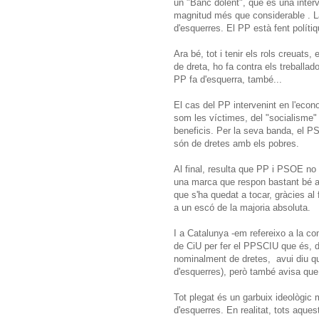
un "Banc dolent", que és una interve
magnitud més que considerable . La 
d'esquerres. El PP està fent políti
Ara bé, tot i tenir els rols creuat
de dreta, ho fa contra els treballado
PP fa d'esquerra, també...
El cas del PP intervenint en l'eco
som les víctimes, del "socialisme" p
beneficis. Per la seva banda, el PS
són de dretes amb els pobres.
Al final, resulta que PP i PSOE no 
una marca que respon bastant bé a
que s'ha quedat a tocar, gràcies al
a un escó de la majoria absoluta.
I a Catalunya -em refereixo a la c
de CiU per fer el PPSCIU que és, d
nominalment de dretes, avui diu qu
d'esquerres), però també avisa que 
Tot plegat és un garbuix ideològic 
d'esquerres. En realitat, tots aque