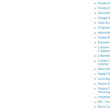
Fòrum So
Fundació
Generali
Google e
Gran dic
Il Pipist
Indymedi
Institut 
Kaosenl
L'accent 
Catalans
Llibertat
London S
Science
Mails per
Master R
naciodig
Naomi Kl
Pàgina F
Tecnolog
Parlamen
PIC - Pro
Racó Ca