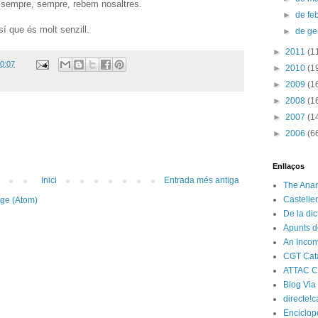
 I sempre, sempre, rebem nosaltres.
►
de fe
sí que és molt senzill.
►
de g
►
2011
(1
0:07
►
2010
(1
►
2009
(1
►
2008
(1
►
2007
(1
►
2006
(6
Enllaços
Inici
Entrada més antiga
The Anar
Castelle
tge (Atom)
De la di
Apunts d
An Incon
CGT Cat
ATTAC C
Blog Via
directe!c
Enciclop