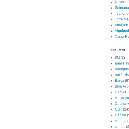
Revista 
Setmanar
Tecnonu
Torre Ma
VilaWeb
Viquipèd
Xarxa R
Etiquetes
8M
(3)
anàlisi
(9
anarqui
antifeixis
Barça
(9
Blog Act
Canvi Cl
castany
Catalun
CGT
(24
ciència
(
cinema
(
contes
(5