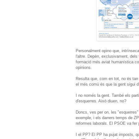
Personalment opino que, intrínsecam
l'altre. Depèn, exclusivament, dels
formació més aviat humanística co
opinions.
Resulta que, com en tot, no és tan f
el més comú és que la gent sigui d'
I no només la gent. També els part
d'esquerres. Això diuen, no?
Doncs, ves per on, les "esquerres"
exemple, i els darrers temps de ZP 
reformes laborals. El PSOE va fer 
I el PP? El PP ha pujat imposts, que