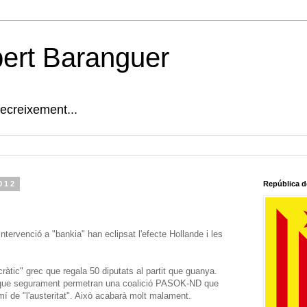
bert Baranguer
decreixement...
012
República d
intervenció a "bankia" han eclipsat l'efecte Hollande i les
ràtic" grec que regala 50 diputats al partit que guanya.
s que segurament permetran una coalició PASOK-ND que
mí de "l'austeritat". Això acabarà molt malament.