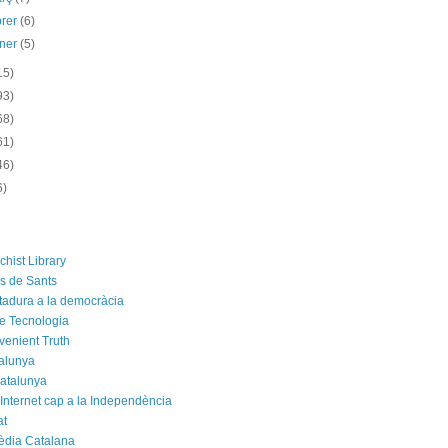
brer
(6)
ener
(5)
15)
93)
68)
61)
46)
6)
chist Library
rs de Sants
ctadura a la democràcia
e Tecnologia
venient Truth
alunya
atalunya
 Internet cap a la Independència
at
èdia Catalana