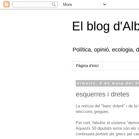
El blog d'Al
Política, opinió, ecologia, 
Pàgina d'inici
dimarts, 8 de maig del 2
esquerres i dretes
La notícia del "banc dolent" i de la 
eleccions gregues.
Per cert, fabulós el sistema "democ
Aquests 50 diputats extra són el
continuarà portant als grecs pel ca