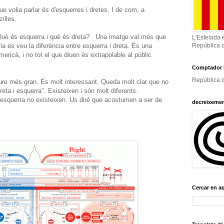
ue volia parlar és d'esquerres i dretes. I de com, a
illes.
 Què és esquerra i què és dreta? Una imatge val més que
L'Estelada 
ia es veu la diferència entre esquerra i dreta. És una
República 
mericà, i no tot el que diuen és extrapolable al públic
Comptador 
República d
eure més gran. És molt interessant. Queda molt clar que no
reta i esquerra". Existeixen i són molt diferents.
i esquerra no existeixen. Us diré que acostumen a ser de
decreixeme
Cercar en a