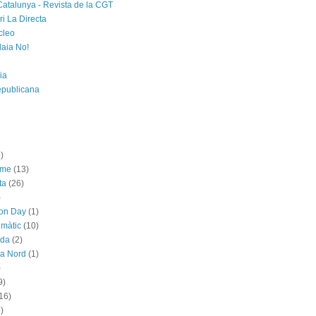
Catalunya - Revista de la CGT
i La Directa
cleo
laia No!
ia
epublicana
)
sme
(13)
ta
(26)
)
ion Day
(1)
imàtic
(10)
ada
(2)
ya Nord
(1)
)
9)
16)
)