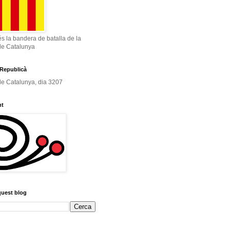
és la bandera de batalla de la
de Catalunya
Republicà
e Catalunya, dia 3207
nt
quest blog