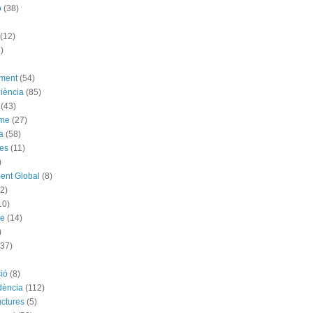
ó
(38)
(12)
)
ement
(54)
iència
(85)
(43)
sme
(27)
a
(58)
es
(11)
)
ent Global
(8)
(2)
10)
me
(14)
)
(37)
ió
(8)
dència
(112)
uctures
(5)