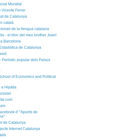
cial Mundial
 Vicente Ferrer
tat de Catalunya
n català
cionari de la llengua catalana
rello - el bloc del meu brother Joan!
a Barcelona
d'Estadística de Catalunya
ared
- Periòdic popular dels Països
s
chool of Economics and Political
 a Hipàtia
ussian
ital.com
ein
acebook d' "Apunts de
ia"
t de Catalunya
jecte Internet Catalunya
talà