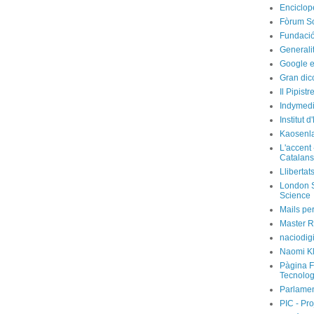
Enciclop
Fòrum So
Fundació
Generali
Google e
Gran dic
Il Pipist
Indymedi
Institut 
Kaosenl
L'accent 
Catalans
Llibertat
London S
Science
Mails per
Master R
naciodig
Naomi Kl
Pàgina F
Tecnolog
Parlamen
PIC - Pro