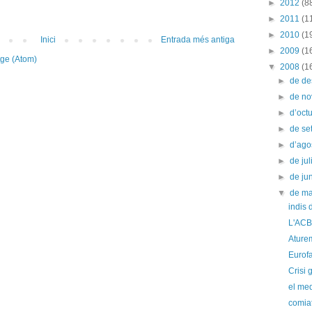
►
2012
(8
►
2011
(1
►
2010
(1
Inici
Entrada més antiga
►
2009
(1
tge (Atom)
▼
2008
(1
►
de d
►
de n
►
d’oct
►
de s
►
d’ago
►
de jul
►
de ju
▼
de m
indis
L'ACB 
Ature
Eurof
Crisi 
el med
comia