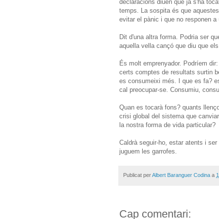
declaracions diuen que ja s'ha toca
temps. La sospita és que aquestes 
evitar el pànic i que no responen a 
Dit d'una altra forma. Podria ser q
aquella vella cançó que diu que el
És molt emprenyador. Podríem dir: h
certs comptes de resultats surtin 
es consumeixi més. I que es fa? es
cal preocupar-se. Consumiu, consu
Quan es tocarà fons? quants llenç
crisi global del sistema que canvi
la nostra forma de vida particular?
Caldrà seguir-ho, estar atents i s
juguem les garrofes.
Publicat per
Albert Baranguer Codina
a
1
Cap comentari: