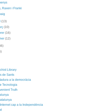
menys
, Raxen i Franki
maig
il
(13)
arç
(10)
brer
(16)
ener
(12)
46)
6)
chist Library
rs de Sants
ctadura a la democràcia
e Tecnologia
venient Truth
alunya
atalunya
 Internet cap a la Independència
at