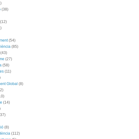
)
ó
(38)
(12)
)
ement
(54)
iència
(85)
(43)
sme
(27)
a
(58)
es
(11)
)
ent Global
(8)
(2)
10)
me
(14)
)
(37)
ió
(8)
dència
(112)