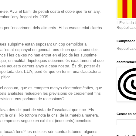
ar-se. Avui el barril de petroli costa el doble que fa un any.
cabar l'any fregant els 200$
L'Estelada 
es per l'encariment dels aliments. Hi ha escassedat d'arròs
República 
Comptador 
teques subprime estan suposant un cop demolidor a
República d
 l'estat espanyol en general, ens diuen que la crisi dels
cs i les caixes no han entrat en el joc de les subprime
que, en realitat, hipoteques subprime és exactament el que
decreixeme
xes aquests darrers anys a casa nostra. És dir, potser és
 importada dels EUA, però és que en tenim una d'autòctona
pitjor.
ra el consum, que es compren menys electrodomèstics, que
 dels analistes redueixen les previsions de creixement fins
revisions ens parlaran de recessions?
ava des del punt de vista de l'assalariat que soc. Els
Cercar en a
t la crisi. No tothom nota la crisi de la mateixa manera.
 empreses segueixen exhibint (indecents) beneficis.
s tocarà fons? les noticies són contradictòries, algunes