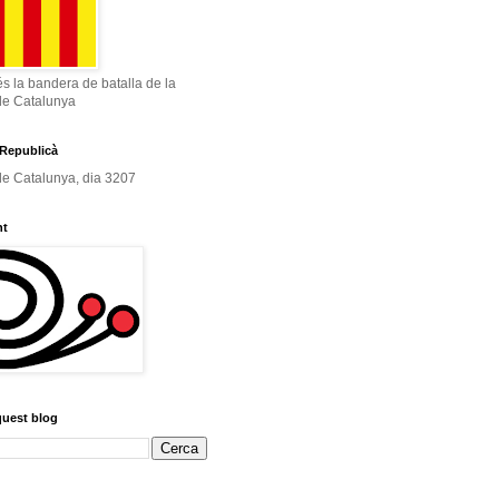
és la bandera de batalla de la
de Catalunya
Republicà
e Catalunya, dia 3207
nt
quest blog