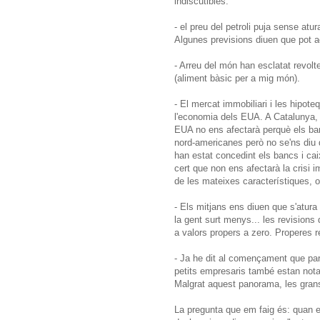
indiscutibles:
- el preu del petroli puja sense atur
Algunes previsions diuen que pot a
- Arreu del món han esclatat revolt
(aliment bàsic per a mig món).
- El mercat immobiliari i les hipo
l'economia dels EUA. A Catalunya, a
EUA no ens afectarà perquè els ban
nord-americanes però no se'ns diu 
han estat concedint els bancs i cai
cert que non ens afectarà la crisi
de les mateixes característiques, o 
- Els mitjans ens diuen que s'atu
la gent surt menys... les revisions
a valors propers a zero. Properes 
- Ja he dit al començament que parl
petits empresaris també estan notan
Malgrat aquest panorama, les grans
La pregunta que em faig és: quan e