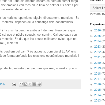
Translate it!
t fons tot i que els efectes encara es notaran durant força
declaracions van més en la línia de calmar els ànims per
una anàlisi de situació.
Powered b
ue les notícies optimistes siguin, directament, mentides. És
s "mercats" depenen de la confiança dels consumidors.
Els posts an
i ha crisi, la gent no arriba a fi de mes. Però per a que
►
2026
(2
bé cal que el públic segueixi consumint. Cal que cada cop
►
2025
(2
 menteix. Es diu que les coses milloraran aviat i que no
►
2024
(2
miu, maleïts!
►
2023
(2
ols perdrem pel camí? és aquesta, com diu el LEAP, una
►
2022
(4
arà de forma profunda les relacions econòmiques mundials i
►
2021
(2
►
2020
(2
er prudents, sobretot perquè, més que mai, aquest cop ens
►
2019
(8
►
2018
(7
►
2017
(1
1:35
►
2016
(7
►
2015
(7
►
2014
(7
►
2013
(7