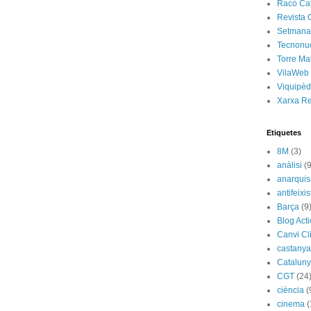
Racó Ca
Revista 
Setmanar
Tecnonu
Torre Ma
VilaWeb
Viquipèd
Xarxa R
Etiquetes
8M
(3)
anàlisi
(9
anarqui
antifeixis
Barça
(9
Blog Act
Canvi Cl
castany
Catalun
CGT
(24
ciència
(
cinema
(