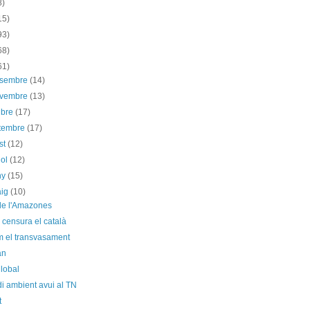
8)
15)
93)
68)
61)
esembre
(14)
ovembre
(13)
ubre
(17)
etembre
(17)
st
(12)
iol
(12)
ny
(15)
aig
(10)
 de l'Amazones
censura el català
m el transvasament
an
global
i ambient avui al TN
t