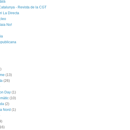
talà
Catalunya - Revista de la CGT
i La Directa
cleo
laia No!
ia
epublicana
)
sme
(13)
ta
(26)
)
ion Day
(1)
imàtic
(10)
ada
(2)
ya Nord
(1)
)
9)
16)