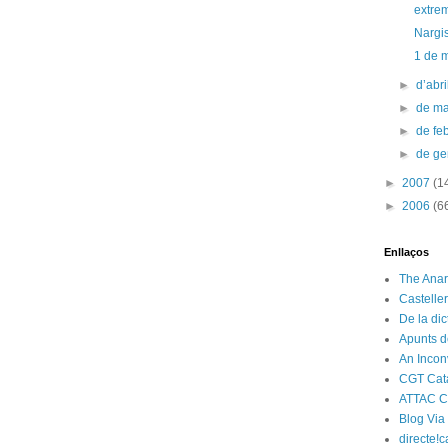
extre
Nargis
1 de 
►
d’abr
►
de m
►
de fe
►
de g
►
2007
(1
►
2006
(6
Enllaços
The Anar
Castelle
De la di
Apunts d
An Incon
CGT Cat
ATTAC C
Blog Via
directe!c