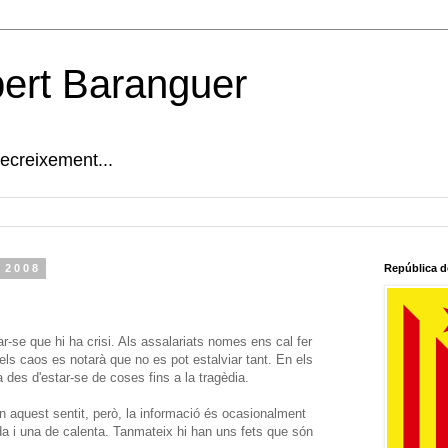
bert Baranguer
decreixement...
 2008
República d
ar-se que hi ha crisi. Als assalariats nomes ens cal fer
els caos es notarà que no es pot estalviar tant. En els
 des d'estar-se de coses fins a la tragèdia.
n aquest sentit, però, la informació és ocasionalment
da i una de calenta. Tanmateix hi han uns fets que són