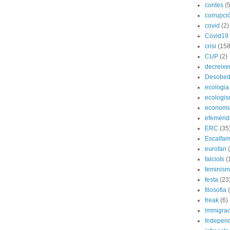
contes
(5
corrupci
covid
(2)
Covid19
crisi
(158
CUP
(2)
decreix
Desobed
ecologia
ecologi
economi
efemèrid
ERC
(35
Escalfam
eurofan
falciots
(
feminis
festa
(23
filosofia
freak
(6)
immigrac
Indepen