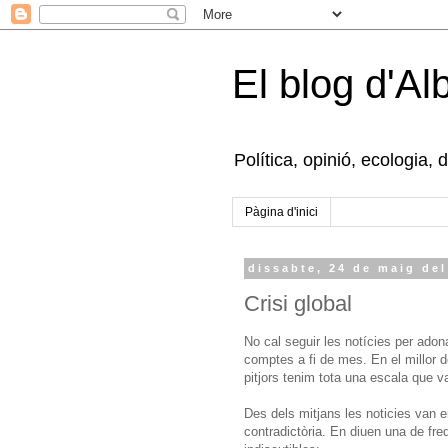
El blog d'Al
Política, opinió, ecologia, 
Pàgina d'inici
dissabte, 24 de maig del
Crisi global
No cal seguir les notícies per adon
comptes a fi de mes. En el millor d
pitjors tenim tota una escala que va
Des dels mitjans les noticies van e
contradictòria. En diuen una de fre