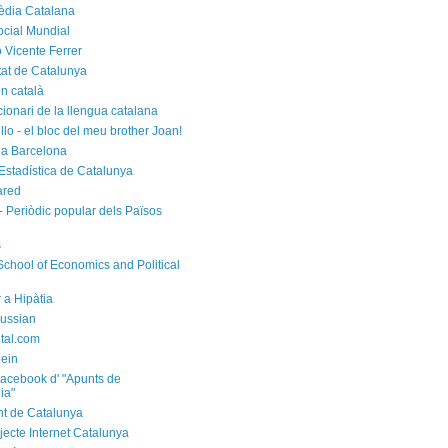
èdia Catalana
cial Mundial
 Vicente Ferrer
tat de Catalunya
n català
cionari de la llengua catalana
rello - el bloc del meu brother Joan!
a Barcelona
d'Estadística de Catalunya
ared
- Periòdic popular dels Països
s
chool of Economics and Political
 a Hipàtia
ussian
ital.com
ein
acebook d' "Apunts de
ia"
t de Catalunya
jecte Internet Catalunya