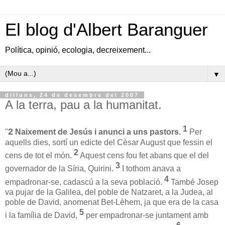
El blog d'Albert Baranguer
Política, opinió, ecologia, decreixement...
▼
dilluns, 24 de desembre del 2007
A la terra, pau a la humanitat.
1
2
"
Naixement de Jesús i anunci a uns pastors.
Per
aquells dies, sortí un edicte del Cèsar August que fessin el
2
cens de tot el món.
Aquest cens fou fet abans que el del
3
governador de la Síria, Quirini.
I tothom anava a
4
empadronar-se, cadascú a la seva població.
També Josep
va pujar de la Galilea, del poble de Natzaret, a la Judea, al
poble de David, anomenat Bet-Lèhem, ja que era de la casa
5
i la família de David,
per empadronar-se juntament amb