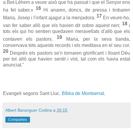
a Bet-Lèhem a veure això que ha passat i que el Senyor ens
16
ha fet saber.»
Hi anaren, doncs, de pressa i trobaren
17
Maria, Josep i l'infant ajagut a la menjadora.
En veure-ho,
18
van fer saber allò que els havien dit sobre aquest nen;
i
tots els qui ho sentien quedaven meravellats d'allò que els
19
contaven els pastors.
Maria, per la seva banda,
conservava tots aquests records i els meditava en el seu cor.
20
Després els pastors se'n tornaren glorificant i lloant Déu
per tot allò que havien sentit i vist, tal com els havia estat
anunciat."
Evangeli segons Sant Lluc.
Bíblia de Montserrat
.
Albert Baranguer Codina
a
20:15
Comparteix