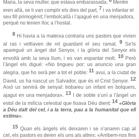
6
Maria, la seva muller, que estava embarassada.
Mentre
7
eren allà, se li van complir els dies del part,
i va infantar el
seu fill primogènit; l'embolcallà i l'ajagué en una menjadora,
perquè no tenien lloc a l'hostal.
8
Hi havia a la mateixa contraria uns pastors que vivien
9
al ras i vetllaven de nit guardant el seu ramat.
Se'ls
aparegué un àngel del Senyor, i la glòria del Senyor els
10
envoltà amb la seva llum, i es van espantar molt.
Però
l'àngel els digué: «No tingueu por: us anuncio una gran
11
alegria, que ho serà per a tot el poble:
avui, a la ciutat de
12
David, us ha nascut un Salvador, que és el Crist Senyor.
Això us servirà de senyal: trobareu un infant en bolquers,
13
ajagut en una menjadora».
I de sobte s'uní a l'àngel un
14
estol de la milícia celestial que lloava Déu dient:
«Glòria
a Déu dalt del cel, i a la terra, pau a la humanitat que ell
estima»
.
15
Quan els àngels els deixaren i se n'anaren cap al
cel, els pastors es deien els uns als altres: «Arribem-nos fins