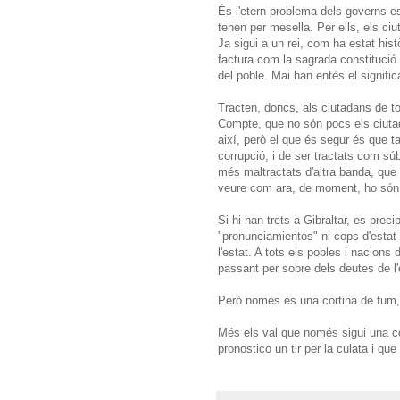
És l'etern problema dels governs es
tenen per mesella. Per ells, els ci
Ja sigui a un rei, com ha estat hist
factura com la sagrada constitució 
del poble. Mai han entès el signific
Tracten, doncs, als ciutadans de tot
Compte, que no són pocs els ciutad
així, però el que és segur és que t
corrupció, i de ser tractats com súb
més maltractats d'altra banda, que 
veure com ara, de moment, ho són 
Si hi han trets a Gibraltar, es prec
"pronunciamientos" ni cops d'estat
l'estat. A tots els pobles i nacions
passant per sobre dels deutes de l'
Però només és una cortina de fum,
Més els val que només sigui una co
pronostico un tir per la culata i qu