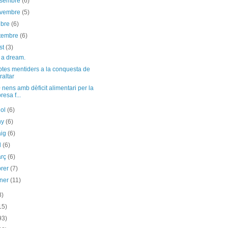
esembre
(6)
ovembre
(5)
ubre
(6)
etembre
(6)
st
(3)
 a dream.
ptes mentiders a la conquesta de
raltar
nens amb dèficit alimentari per la
resa f...
iol
(6)
ny
(6)
aig
(6)
il
(6)
arç
(6)
brer
(7)
ener
(11)
8)
15)
93)