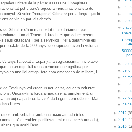
►
de d
agrades unitats de la pàtria: assassins i integristes
►
de n
racionalitat pot creure's aquesta merda nacionalista de
 penyal. Si volen "recuperar" Gibraltar per la força, que hi
►
d’oct
ue ens deixin en pau als demés.
►
de s
▼
d’ago
s de Gibraltar s'han manifestat majoritàriament per
I have
voluntat, i no el Tractat d'Utrecht el que cal respectar.
ls seus ciutadans i per a servir-los. Per a garantir-ne els
Corru
Gib
o per tractats de fa 300 anys, que representaven la voluntat
s.
50000 
pob
e 53 anys ha votat a Espanya la sagradissima i inviolable
►
de jul
ue feu un cop d'ull a una piràmide demogràfica per
►
de ju
yola és una llei antiga, feta sota amenaces de militars, i
►
de m
►
d’abr
le de Catalunya vol crear un nou estat, aquesta voluntat
►
de m
tucions. Oposar-hi la força armada seria, simplement, un
►
de fe
 tan boja a partir de la visió de la gent com súbdits. Mai
dans lliures.
►
de g
►
2012
(8
lhomes amb Gibraltar amb una acció armada (i les
t numerets s'assemblen perilllosament a una acció armada),
►
2011
(1
 abans que acabi l'any.
►
2010
(1