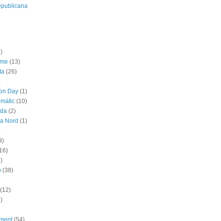
epublicana
)
sme
(13)
ta
(26)
)
ion Day
(1)
imàtic
(10)
ada
(2)
ya Nord
(1)
)
9)
16)
)
ó
(38)
(12)
)
ement
(54)