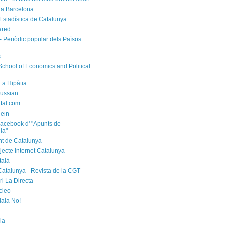
a Barcelona
d'Estadística de Catalunya
ared
- Periòdic popular dels Països
s
chool of Economics and Political
 a Hipàtia
ussian
ital.com
ein
acebook d' "Apunts de
ia"
t de Catalunya
jecte Internet Catalunya
talà
Catalunya - Revista de la CGT
i La Directa
cleo
laia No!
ia