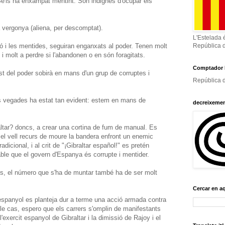
e'ls ha enxampat mentint. Són indignes d'ocupar els
 vergonya (aliena, per descomptat).
L'Estelada 
ció i les mentides, seguiran enganxats al poder. Tenen molt
República 
i molt a perdre si l'abandonen o en són foragitats.
Comptador 
st del poder sobirà en mans d'un grup de corruptes i
República d
es vegades ha estat tan evident: estem en mans de
decreixeme
altar? doncs, a crear una cortina de fum de manual. Es
 el vell recurs de moure la bandera enfront un enemic
dicional, i al crit de "¡Gibraltar español!" es pretén
table que el govern d'Espanya és corrupte i mentider.
os, el número que s'ha de muntar també ha de ser molt
Cercar en a
spanyol es planteja dur a terme una acció armada contra
ble cas, espero que els carrers s'omplin de manifestants
exercit espanyol de Gibraltar i la dimissió de Rajoy i el