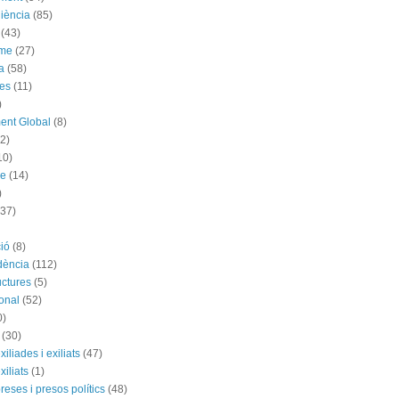
iència
(85)
(43)
sme
(27)
a
(58)
es
(11)
)
ent Global
(8)
(2)
10)
me
(14)
)
(37)
ió
(8)
dència
(112)
uctures
(5)
ional
(52)
0)
(30)
exiliades i exiliats
(47)
exiliats
(1)
 preses i presos polítics
(48)