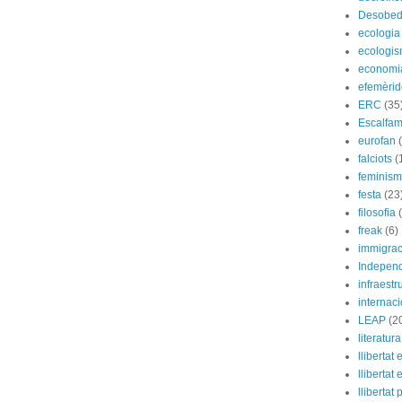
Desobed
ecologia
ecologi
economi
efemèrid
ERC
(35
Escalfam
eurofan
falciots
(
feminis
festa
(23
filosofia
freak
(6)
immigrac
Indepen
infraestr
internac
LEAP
(2
literatura
llibertat 
llibertat 
llibertat