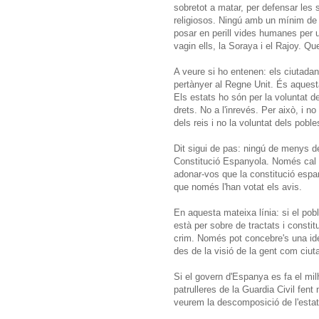
sobretot a matar, per defensar les s
religiosos. Ningú amb un mínim de 
posar en perill vides humanes per un
vagin ells, la Soraya i el Rajoy. Q
A veure si ho entenen: els ciutadan
pertànyer al Regne Unit. És aquesta 
Els estats ho són per la voluntat de
drets. No a l'inrevés. Per això, i n
dels reis i no la voluntat dels poble
Dit sigui de pas: ningú de menys d
Constitució Espanyola. Només cal q
adonar-vos que la constitució espan
que només l'han votat els avis.
En aquesta mateixa línia: si el pob
està per sobre de tractats i consti
crim. Només pot concebre's una idea
des de la visió de la gent com ciuta
Si el govern d'Espanya es fa el mi
patrulleres de la Guardia Civil fen
veurem la descomposició de l'estat