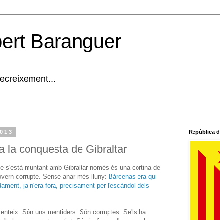
bert Baranguer
decreixement...
2013
República d
a la conquesta de Gibraltar
que s'està muntant amb Gibraltar només és una cortina de
overn corrupte. Sense anar més lluny:
Bárcenas era qui
ent, ja n'era fora, precisament per l'escàndol dels
enteix. Són uns mentiders. Són corruptes. Se'ls ha