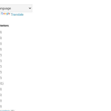
y
Translate
teriors
0)
4)
5)
3)
2)
2)
2)
2)
2)
01)
4)
5)
5)
4)