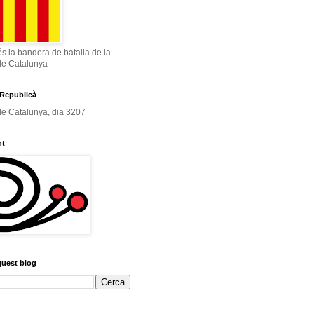
és la bandera de batalla de la
de Catalunya
Republicà
e Catalunya, dia 3207
nt
quest blog