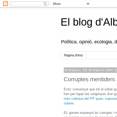
El blog d'Al
Política, opinió, ecologia, 
Pàgina d'inici
dilluns, 12 d’agost del 
Corruptes mentiders 
Estic convençut que tot el sidral 
fum per tapar les vergonyes d'un g
més cobrava del PP quan, suposadam
sobres
.
EL govern espanyol és corrupte i m