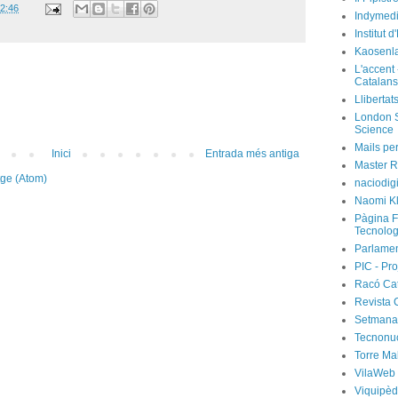
2:46
Indymedi
Institut 
Kaosenl
L'accent 
Catalans
Llibertat
London S
Science
Mails per
Inici
Entrada més antiga
Master R
tge (Atom)
naciodig
Naomi Kl
Pàgina F
Tecnolog
Parlamen
PIC - Pro
Racó Ca
Revista 
Setmanar
Tecnonu
Torre Ma
VilaWeb
Viquipèd