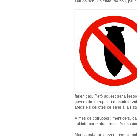
seu govern. Un clam, de nou, pel N
farien cas. Però aquest seria l'es
govern de corruptes i mentiders vot
afegir els delictes de sang a la lli
A més de corruptes i mentiders, cal
soldats per matar i morir. Assassina
Mai ha estat un servei. Fins els co