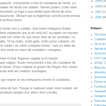
►
2009
(1
panyols: menystenen a tota la ciutadania de l'estat. La
►
2008
(1
utadans de l'estat són súbdits. Només poden i volen obeir.
òricament, ja sigui a una entitat quasi-divina de nova
►
2007
(1
espanyola. Obviant que la legitimitat constitucional emana
►
2006
(6
at profund d'això.
 l'estat com a súbdits. Que tenen l'obligació d'obeir.
Enllaços
ans espanyols que ja els està bé i accepten ser tractats
The Anar
ambé són molts els que estan farts de les mentides i la
Castelle
dits. Hi ha molta, molta gent, molts joves sobretot, els
De la di
se saben i es volen ciutadans lliures; i que es dolen de
Apunts d
d'un estat en mans de mentiders i corruptes.
An Incon
ipitarà el final. Aquesta vegada no hi hauran
CGT Cat
 que valguin. Estan menystenint a tots els ciutadans de
ATTAC C
 de l'estat. Estan xulejant al govern del Regne Unit i estan
Blog Via
estat amb els creditors estrangers.
directe!c
Enciclop
 que respon al seu menyspreu envers la ciutadania.
Fòrum So
Fundació
rtina de fum. Perquè si realment volen morir matant, els
Generali
e acabaran penjats d'un arbre. Això s'acaba.
Google e
Gran dic
Il Pipist