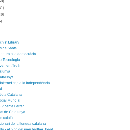
68)
61)
46)
6)
chist Library
rs de Sants
ctadura a la democràcia
e Tecnologia
venient Truth
alunya
atalunya
 Internet cap a la Independència
at
èdia Catalana
cial Mundial
 Vicente Ferrer
tat de Catalunya
n català
cionari de la llengua catalana
rello - el bloc del meu brother Joan!