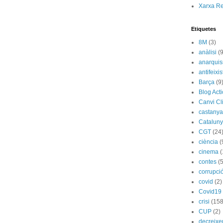
Xarxa R
Etiquetes
8M
(3)
anàlisi
(9
anarqui
antifeixis
Barça
(9
Blog Act
Canvi Cl
castany
Catalun
CGT
(24
ciència
(
cinema
(
contes
(5
corrupci
covid
(2)
Covid19
crisi
(158
CUP
(2)
decreix