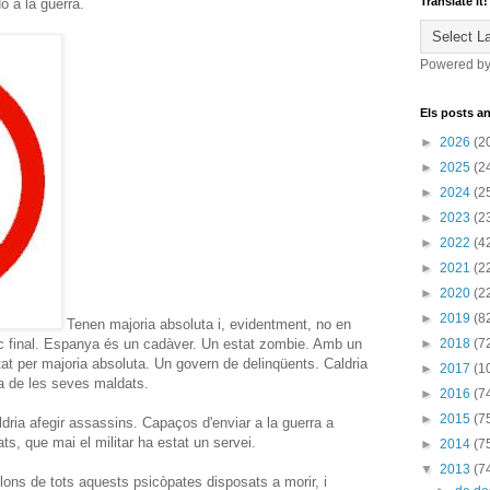
Translate it!
o a la guerra.
Powered b
Els posts an
►
2026
(2
►
2025
(2
►
2024
(2
►
2023
(2
►
2022
(4
►
2021
(2
►
2020
(2
►
2019
(8
Tenen majoria absoluta i, evidentment, no en
toc final. Espanya és un cadàver. Un estat zombie. Amb un
►
2018
(7
at per majoria absoluta. Un govern de delinqüents. Caldria
►
2017
(1
sta de les seves maldats.
►
2016
(7
►
2015
(7
dria afegir assassins. Capaços d'enviar a la guerra a
ts, que mai el militar ha estat un servei.
►
2014
(7
▼
2013
(7
llons de tots aquests psicòpates disposats a morir, i