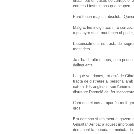
enxampat en casos de corrupció. S
càrrecs i institucions que ocupen.
Però tenen majoria absoluta. Quina
Malgrat les indignitats ¡, la corrup
a guanyar si es mantenen al poder; 
Essencialment, es tracta del segre
mentiders.
Ja s'ha dit altres cops, però poqu
delinqüents.
I a què ve, doncs, tot això de Gibr
tracta de distreure al personal amb
extern. Els anglesos són l'enemic tra
distreure l'atenció del fet incontes
Com que el cas a tapar és molt gr
gros.
Em demano si realment el govern e
Gibraltar. Arribat a aquest improba
demanant la retirada immediata de l'