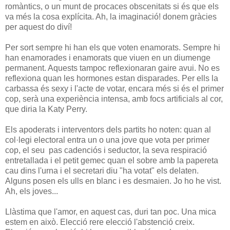
romàntics, o un munt de procaces obscenitats si és que els
va més la cosa explícita. Ah, la imaginació! donem gràcies
per aquest do diví!
Per sort sempre hi han els que voten enamorats. Sempre hi
han enamorades i enamorats que viuen en un diumenge
permanent. Aquests tampoc reflexionaran gaire avui. No es
reflexiona quan les hormones estan disparades. Per ells la
carbassa és sexy i l'acte de votar, encara més si és el primer
cop, serà una experiència intensa, amb focs artificials al cor,
que diria la Katy Perry.
Els apoderats i interventors dels partits ho noten: quan al
col·legi electoral entra un o una jove que vota per primer
cop, el seu pas cadenciós i seductor, la seva respiració
entretallada i el petit gemec quan el sobre amb la papereta
cau dins l'urna i el secretari diu "ha votat" els delaten.
Alguns posen els ulls en blanc i es desmaien. Jo ho he vist.
Ah, els joves...
Llàstima que l'amor, en aquest cas, duri tan poc. Una mica
estem en això. Elecció rere elecció l'abstenció creix.