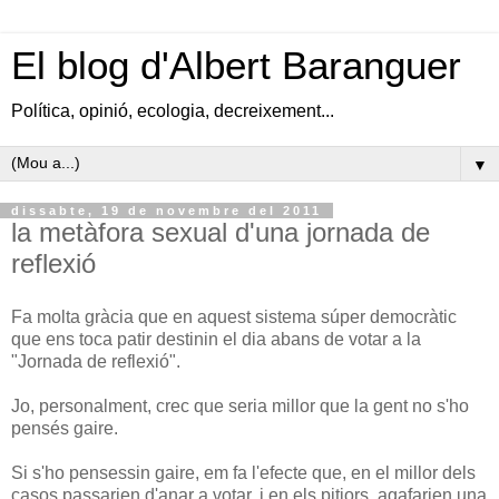
El blog d'Albert Baranguer
Política, opinió, ecologia, decreixement...
▼
dissabte, 19 de novembre del 2011
la metàfora sexual d'una jornada de
reflexió
Fa molta gràcia que en aquest sistema súper democràtic
que ens toca patir destinin el dia abans de votar a la
"Jornada de reflexió".
Jo, personalment, crec que seria millor que la gent no s'ho
pensés gaire.
Si s'ho pensessin gaire, em fa l'efecte que, en el millor dels
casos passarien d'anar a votar, i en els pitjors, agafarien una