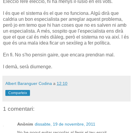
Elecció rere elecció, hi ha menys il·lusió en els vots.
I és que el sistema és el que no funciona. Algú dirà que
caldria un bon especialista per arreglar aquest problema,
però jo em temo que hi han coses que no es salven ni amb
un especialista. A més, sospito que l'especialista ens dirà
que el que cal és més diàleg, però el sistema no va així. I és
que és una mala idea ficar un sexòleg a fer política.
En fi. No s'ho pensin gaire, que encara prendran mal.
I demà, serà diumenge.
Albert Baranguer Codina
a
12:10
Comparteix
1 comentari:
Anònim
dissabte, 19 de novembre, 2011
No he pogut evitar recordar al llegir el teu escrit...