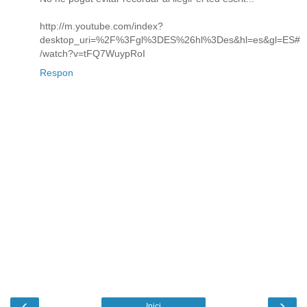
http://m.youtube.com/index?
desktop_uri=%2F%3Fgl%3DES%26hl%3Des&hl=es&gl=ES#
/watch?v=tFQ7WuypRoI
Respon
‹
›
Inici