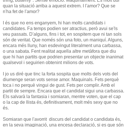
thing, butterfly". Sense emoció. Maquinalment. És molt dur
quan la situació arriba a aquest extrem. I l'amor? Que se
n'ha fet de l'amor?
I és que no ens enganyem, hi han molts candidats i
candidates. Fa temps podien ser atractius, però avui se'ls
veu passats. D'alguns, fins i tot, en sospitem que ni tan sols
són de veritat. Que només són una foto, un maniquí. Alguns,
encara més lluny, han esdevingut literalment una carbassa,
o una sabata. Fent realitat aquella altre metàfora que diu
que hi han partits que podrien presentar un objecte inanimat
qualsevol i seguirien obtenint milions de vots.
I jo us diré que tinc la forta sospita que molts dels vots del
diumenge seran vots sense amor. Maquinals. Fets perquè
toca i no perquè vingui de gust. Fets per complir. Amb el
partit de sempre. Encara que el candidat sigui una carbassa.
Els salvarà la fantasia i somiaran, mentre voten, que el cap
o la cap de llista és, definitivament, molt més sexy que no
és.
Somiaran que l'avorrit discurs del candidat o candidata és,
en la seva imaginació, una encesa declaració, si es que són