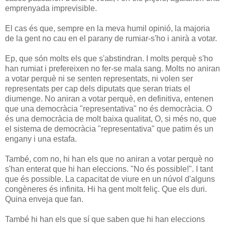
emprenyada imprevisible.
El cas és que, sempre en la meva humil opinió, la majoria
de la gent no cau en el parany de rumiar-s'ho i anirà a votar.
Ep, que són molts els que s'abstindran. I molts perquè s'ho
han rumiat i prefereixen no fer-se mala sang. Molts no aniran
a votar perquè ni se senten representats, ni volen ser
representats per cap dels diputats que seran triats el
diumenge. No aniran a votar perquè, en definitiva, entenen
que una democràcia "representativa" no és democràcia. O
és una democràcia de molt baixa qualitat, O, si més no, que
el sistema de democràcia "representativa" que patim és un
engany i una estafa.
També, com no, hi han els que no aniran a votar perquè no
s'han enterat que hi han eleccions. "No és possible!". I tant
que és possible. La capacitat de viure en un núvol d'alguns
congèneres és infinita. Hi ha gent molt feliç. Que els duri.
Quina enveja que fan.
També hi han els que sí que saben que hi han eleccions