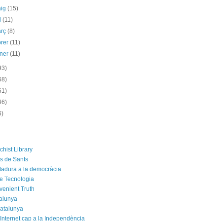
aig
(15)
il
(11)
arç
(8)
brer
(11)
ener
(11)
93)
68)
61)
46)
6)
chist Library
rs de Sants
ctadura a la democràcia
e Tecnologia
venient Truth
alunya
atalunya
 Internet cap a la Independència