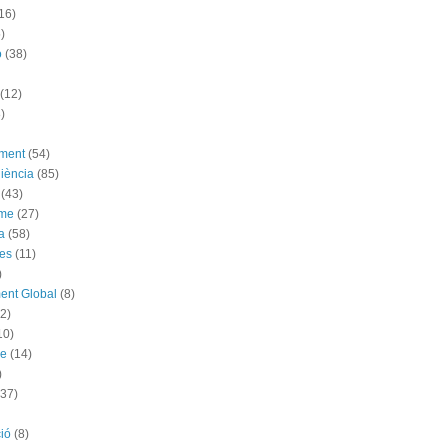
16)
)
ó
(38)
(12)
)
ement
(54)
iència
(85)
(43)
sme
(27)
a
(58)
es
(11)
)
ent Global
(8)
(2)
10)
me
(14)
)
(37)
ió
(8)