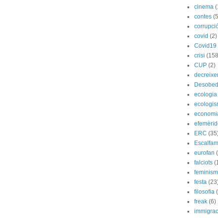
cinema
(
contes
(5
corrupci
covid
(2)
Covid19
crisi
(158
CUP
(2)
decreix
Desobed
ecologia
ecologi
economi
efemèrid
ERC
(35
Escalfam
eurofan
falciots
(
feminis
festa
(23
filosofia
freak
(6)
immigrac