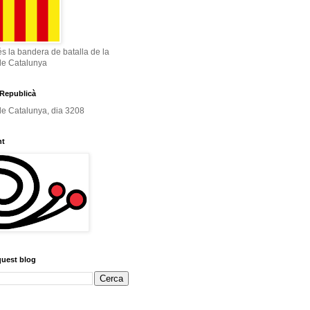
és la bandera de batalla de la
de Catalunya
Republicà
e Catalunya, dia 3208
nt
quest blog