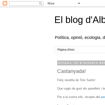
El blog d'Al
Política, opinió, ecologia, 
Pàgina d'inici
dilluns, 31 d’octubre de
Castanyada!
Feliç revetlla de Tots Sants!
Que vagin de gust els panellets i l
Per a la vostra info. recepta del
pan