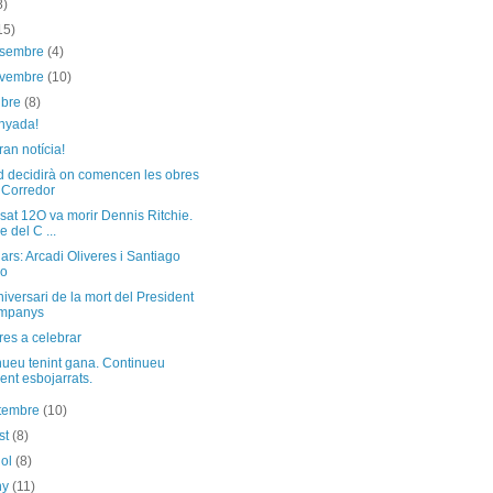
8)
15)
esembre
(4)
ovembre
(10)
ubre
(8)
nyada!
an notícia!
d decidirà on comencen les obres
 Corredor
sat 12O va morir Dennis Ritchie.
e del C ...
ars: Arcadi Oliveres i Santiago
ño
iversari de la mort del President
mpanys
res a celebrar
nueu tenint gana. Continueu
ent esbojarrats.
etembre
(10)
st
(8)
iol
(8)
ny
(11)