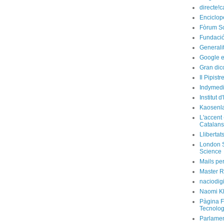
directe!c
Enciclop
Fòrum So
Fundació
Generali
Google e
Gran dic
Il Pipist
Indymedi
Institut 
Kaosenl
L'accent 
Catalans
Llibertat
London S
Science
Mails per
Master R
naciodig
Naomi Kl
Pàgina F
Tecnolog
Parlamen