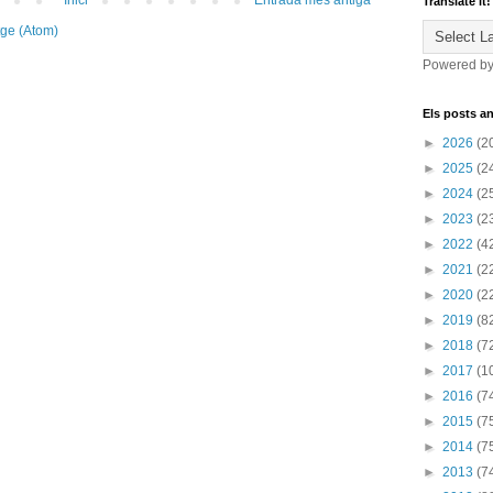
Inici
Entrada més antiga
Translate it!
tge (Atom)
Powered b
Els posts an
►
2026
(2
►
2025
(2
►
2024
(2
►
2023
(2
►
2022
(4
►
2021
(2
►
2020
(2
►
2019
(8
►
2018
(7
►
2017
(1
►
2016
(7
►
2015
(7
►
2014
(7
►
2013
(7