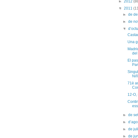
►
2012
(8
▼
2011
(1
►
de d
►
de n
▼
d’oct
Casta
Una gr
Madri
del
El pas
Par
Singul
Ni
71è an
Co
12-O, 
Conti
ess
►
de s
►
d’ago
►
de jul
►
de ju