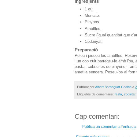
Ingredients
1 ou.
Moniato.
Pinyons.
Ametlles.
Sucre (igual quantitat que d'a
Codonyat.
Preparació
Peleu i piqueu les ametlles. Reser
i un cop cuit barregeu-lo amb l'ou,
pasta i cobriu-les de pinyons. Tam
ametlla sencera. Poseu-los al forn 
Publicat per
Albert Baranguer Codina
a
2
Etiquetes de comentaris:
festa
,
societat
Cap comentari:
Publica un comentari a l'entrada