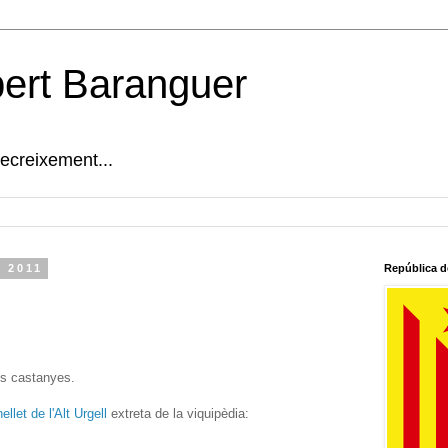
bert Baranguer
decreixement...
l 2011
República d
es castanyes.
ellet de l'Alt Urgell
extreta de la viquipèdia: