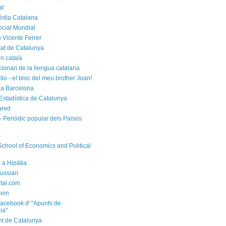
at
èdia Catalana
cial Mundial
 Vicente Ferrer
tat de Catalunya
n català
cionari de la llengua catalana
rello - el bloc del meu brother Joan!
a Barcelona
d'Estadística de Catalunya
ared
- Periòdic popular dels Països
s
chool of Economics and Political
 a Hipàtia
ussian
ital.com
ein
acebook d' "Apunts de
ia"
t de Catalunya