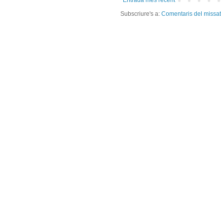
Entrada més recent
Subscriure's a:
Comentaris del missa