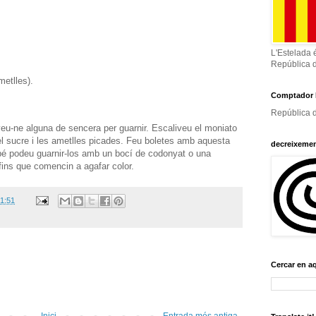
L'Estelada 
República 
metlles).
Comptador 
República d
veu-ne alguna de sencera per guarnir. Escaliveu el moniato
 el sucre i les ametlles picades. Feu boletes amb aquesta
decreixeme
bé podeu guarnir-los amb un bocí de codonyat o una
fins que comencin a agafar color.
1:51
Cercar en a