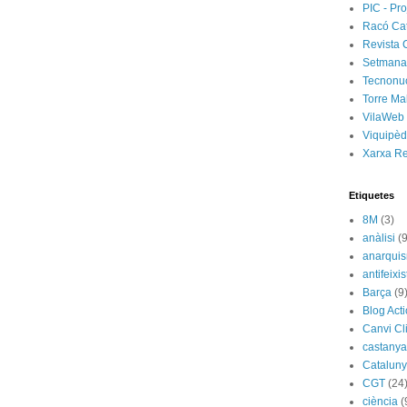
PIC - Pro
Racó Ca
Revista 
Setmanar
Tecnonu
Torre Ma
VilaWeb
Viquipèd
Xarxa R
Etiquetes
8M
(3)
anàlisi
(9
anarqui
antifeixis
Barça
(9
Blog Act
Canvi Cl
castany
Catalun
CGT
(24
ciència
(