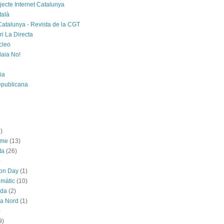
jecte Internet Catalunya
talà
Catalunya - Revista de la CGT
i La Directa
cleo
laia No!
ia
epublicana
)
sme
(13)
ta
(26)
)
ion Day
(1)
imàtic
(10)
ada
(2)
ya Nord
(1)
)
9)