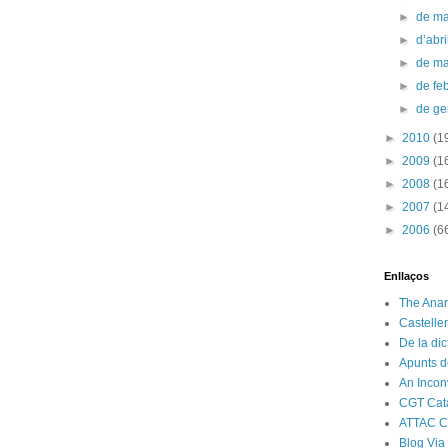
►
de m
►
d’abr
►
de m
►
de fe
►
de g
►
2010
(1
►
2009
(1
►
2008
(1
►
2007
(1
►
2006
(6
Enllaços
The Anar
Castelle
De la di
Apunts d
An Incon
CGT Cat
ATTAC C
Blog Via