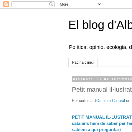
El blog d'Al
Política, opinió, ecologia, 
Pàgina d'inici
dissabte, 17 de setembr
Petit manual il·lustr
Per cortesia d'
Omnium Cultural
un .
PETIT MANUAL IL·LUSTRAT 
catalans hem de saber per fe
sabíem a qui preguntar)