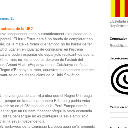
úmero 15
L'Estelada 
República 
xpulsada de la UE?
nya independent seria automàticament expulsada de la
ntall. El futur Estat català no hauria de completar cap
Comptador 
esió, de la mateixa forma que tampoc no ho hauria de fer
República d
drid jugarien en igualtat de condicions en l’escena
atalans poden espantar els espanyols replicant-los que la
decreixeme
ixò, si més no, és el que es desprèn de l’estudi del
nford Antoni Abat. «Espanya sense Catalunya no és la
l Regne d’Espanya al món, aquestes successions sempre
ant-se en les dissolucions de la Unió Soviètica,
, ho veu igual de clar: «La idea que el Regne Unit pugui
at, perquè de la mateixa manera Edimburg podria vetar
nvertir-se en el 28è soci del club. Però Europa només
Cercar en a
cessitat que un tsunami financer ofegui la seva economia
cs, tot fa pensar que no es plantejarà la seva ampliació
clari la seva independència.
s portaveus de la Comissió Europea quan se’ls pregunta