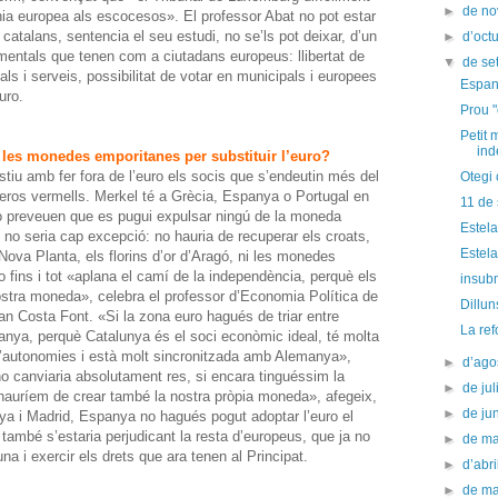
►
de n
nia europea als escocesos». El professor Abat no pot estar
catalans, sentencia el seu estudi, no se’ls pot deixar, d’un
►
d’oct
namentals que tenen com a ciutadans europeus: llibertat de
▼
de s
s i serveis, possibilitat de votar en municipals i europees
Espany
euro.
Prou "
Petit 
ind
 les monedes emporitanes per substituir l’euro?
u amb fer fora de l’euro els socis que s’endeutin més del
Otegi
eros vermells. Merkel té a Grècia, Espanya o Portugal en
11 de
 no preveuen que es pugui expulsar ningú de la moneda
Estela
o seria cap excepció: no hauria de recuperar els croats,
Estela
ova Planta, els florins d’or d’Aragó, ni les monedes
 fins i tot «aplana el camí de la independència, perquè els
insubm
ostra moneda», celebra el professor d’Economia Política de
Dillun
 Costa Font. «Si la zona euro hagués de triar entre
La ref
anya, perquè Catalunya és el soci econòmic ideal, té molta
a d’autonomies i està molt sincronitzada amb Alemanya»,
►
d’ago
o canviaria absolutament res, si encara tinguéssim la
►
de jul
hauríem de crear també la nostra pròpia moneda», afegeix,
►
de ju
nya i Madrid, Espanya no hagués pogut adoptar l’euro el
també s’estaria perjudicant la resta d’europeus, que ja no
►
de m
 i exercir els drets que ara tenen al Principat.
►
d’abr
►
de m