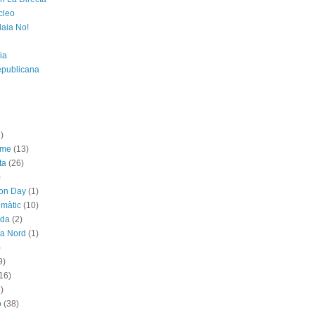
cleo
laia No!
ia
epublicana
)
sme
(13)
ta
(26)
)
ion Day
(1)
imàtic
(10)
ada
(2)
ya Nord
(1)
)
9)
16)
)
ó
(38)