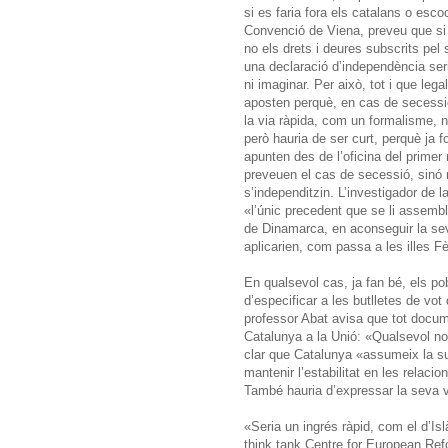
si es faria fora els catalans o esco
Convenció de Viena, preveu que si u
no els drets i deures subscrits pel
una declaració d’independència se
ni imaginar. Per això, tot i que leg
aposten perquè, en cas de secessi
la via ràpida, com un formalisme, 
però hauria de ser curt, perquè ja 
apunten des de l’oficina del primer
preveuen el cas de secessió, sinó n
s’independitzin. L’investigador de
«l’únic precedent que se li assembl
de Dinamarca, en aconseguir la sev
aplicarien, com passa a les illes Fèr
En qualsevol cas, ja fan bé, els po
d’especificar a les butlletes de vot 
professor Abat avisa que tot docume
Catalunya a la Unió: «Qualsevol no
clar que Catalunya «assumeix la su
mantenir l’estabilitat en les relaci
També hauria d’expressar la seva v
«Seria un ingrés ràpid, com el d’I
think tank Centre for European Ref