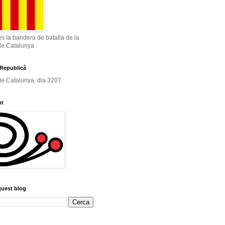
és la bandera de batalla de la
de Catalunya
Republicà
e Catalunya, dia 3207
nt
quest blog