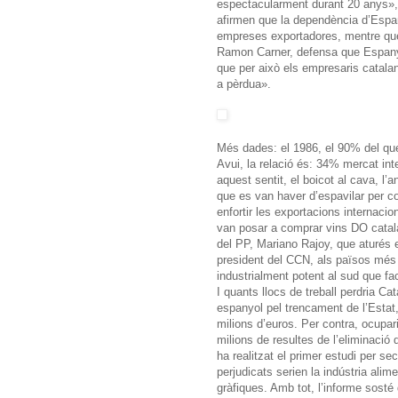
espectacularment durant 20 anys»,
afirmen que la dependència d’Espa
empreses exportadores, mentre que 
Ramon Carner, defensa que Espanya e
que per això els empresaris catala
a pèrdua».
Més dades: el 1986, el 90% del que
Avui, la relació és: 34% mercat int
aquest sentit, el boicot al cava, l’
que es van haver d’espavilar per 
enfortir les exportacions internacion
van posar a comprar vins DO catala
del PP, Mariano Rajoy, que aturés e
president del CCN, als països més r
industrialment potent al sud que fac
I quants llocs de treball perdria C
espanyol pel trencament de l’Estat,
milions d’euros. Per contra, ocupar
milions de resultes de l’eliminació
ha realitzat el primer estudi per s
perjudicats serien la indústria alimen
gràfiques. Amb tot, l’informe sosté