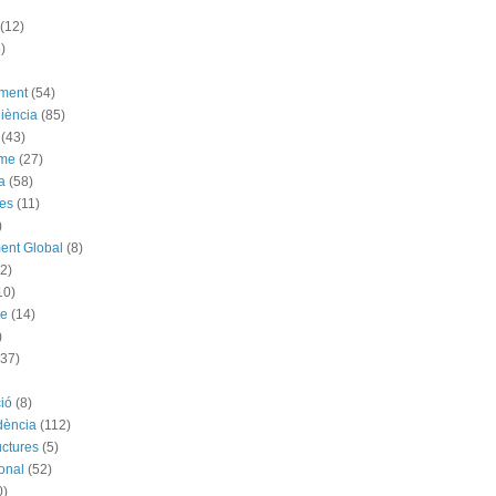
(12)
)
ement
(54)
iència
(85)
(43)
sme
(27)
a
(58)
es
(11)
)
ent Global
(8)
(2)
10)
me
(14)
)
(37)
ió
(8)
dència
(112)
uctures
(5)
ional
(52)
0)