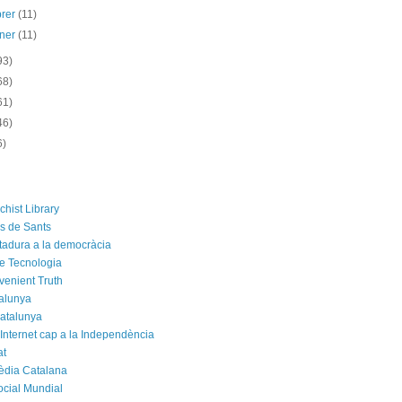
brer
(11)
ener
(11)
93)
68)
61)
46)
6)
chist Library
rs de Sants
ctadura a la democràcia
e Tecnologia
venient Truth
alunya
atalunya
 Internet cap a la Independència
at
èdia Catalana
cial Mundial