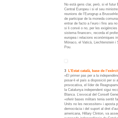
No està gens clar, però, si el futur 
Central Europeu i si el seu ministre
reunions de l’Eurogrup a Brussel•l
de participar de la moneda comuna
entrar de facto a l’euro i fins ara 
si li convé o no, per les exigèncie
sistema financer», recorda el profes
europea i relacions econòmiques in
Mònaco, el Vaticà, Liechtenstein 
Pou.
3
L’Estat català, base de l’exèrci
«El primer pas per a la independènc
posar-li el país a disposició per s
provocativa, el líder de Reagrupam
la Catalunya independent sigui reco
Blanca. L’exvocal del Consell Gene
«oferir bases militars tenia sentit 
Units no les necessiten» i aposta p
democràcia i del suport al dret d’a
americana, Hillary Clinton, va asse