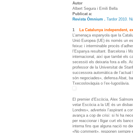
Autor
Albert Segura i Emili Bella
Publicat a:
Revista Òmnium .
Tardor 2010. N
1
La Catalunya independent, e
L’amenaça espanyola que la Catalu
Unió Europea (UE) és només un espa
feixuc i interminable procés d’adh
l’Espanya resultant. Barcelona i Ma
internacional, així que també els c
secessió els deixaria fora a ells. A
professor de la Universitat de Sta
successora automàtica de l’actua
són negociades», defensa Abat, bas
Txecoslovàquia o l’ex-Iugoslàvia.
El premier d’Escòcia, Alex Salmond
vetar Escòcia a la UE és un disbar
Londres», adverteix l’aspirant a co
avança a cop de crisi: si hi ha ne
per reaccionar i lligar curt els ban
interna fins que alguna nació no de
«No comment», responen sempre el