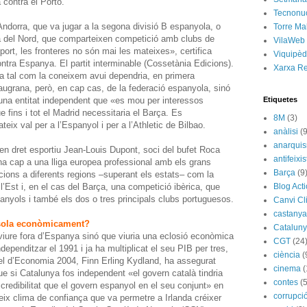
contra el Porto.
Tecnonu
Andorra, que va jugar a la segona divisió B espanyola, o
Torre Ma
ya del Nord, que comparteixen competició amb clubs de
VilaWeb
sport, les fronteres no són mai les mateixes», certifica
Viquipèd
ontra Espanya. El partit interminable (Cossetània Edicions).
Xarxa R
ga tal com la coneixem avui dependria, en primera
blaugrana, però, en cap cas, de la federació espanyola, sinó
 una entitat independent que «es mou per interessos
Etiquetes
fins i tot el Madrid necessitaria el Barça. Es
8M
(3)
eix val per a l’Espanyol i per a l’Athletic de Bilbao.
anàlisi
(9
anarqui
 en dret esportiu Jean-Louis Dupont, soci del bufet Roca
antifeixis
na cap a una lliga europea professional amb els grans
Barça
(9
cions a diferents regions –superant els estats– com la
e l’Est i, en el cas del Barça, una competició ibèrica, que
Blog Act
anyols i també els dos o tres principals clubs portuguesos.
Canvi Cl
castany
 sola econòmicament?
Catalun
viure fora d’Espanya sinó que viuria una eclosió econòmica
CGT
(24
ependitzar el 1991 i ja ha multiplicat el seu PIB per tres,
ciència
(
el d’Economia 2004, Finn Erling Kydland, ha assegurat
cinema
(
e si Catalunya fos independent «el govern català tindria
contes
(5
 credibilitat que el govern espanyol en el seu conjunt» en
corrupci
ix clima de confiança que va permetre a Irlanda créixer