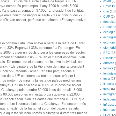
 sosté. Estudis del Cercle Català de Negocis (CCN)
covid
(2)
nya només és presumpta. L’any 1990 hi havia 5.000
Covid19
l’any passat sumaven 37.000. El president de l’entitat,
crisi
(158
ra sinònim de negoci al segle xix i al principi del xx, i
CUP
(2)
ns s’hi van abocar, però que actualment «Espanya equival
decreix
Desobed
ecologia
ecologi
economi
 exportava Catalunya anava a parar a la resta de l’Estat.
erior, 33% Espanya i 33% exportació a l’estranger. En
efemèrid
any 2005, va ser un revulsiu per a les empreses del sector,
ERC
(35
compensar pèrdues d’un 6,5% en el mercat espanyol i van
Escalfam
als. De retruc, els ciutadans, a iniciativa individual, «es
eurofan
ns». «Els vinaters de la Rioja van demanar al president
falciots
(
l boicot», recorda Carner. Per altra part, segons el
feminis
ics de la UE els interessa tenir un estat pròsper i
festa
(23
i de motor i de mirall a la resta de països mediterranis.
filosofia
atalunya? En una aplicació al 100% d’un possible boicot
freak
(6)
 Catalunya podria perdre 50.000 llocs de treball i 3.000
ia 90.000 persones en l’estat propi i guanyaria 22.000
immigrac
 de l’espoli fiscal. Són les dades que remena el CCN, que
Indepen
ectors sobre l’eventual boicot a Catalunya. Els sectors més
infraestr
tària, tèxtil, de la fusta i el suro i del paper i les arts
internac
 que aquesta situació només s’allargaria durant tres mesos.
LEAP
(2