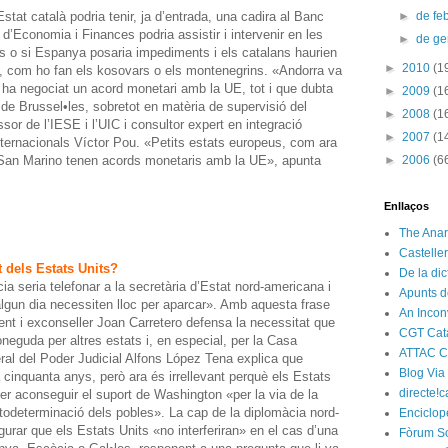
Estat català podria tenir, ja d’entrada, una cadira al Banc
►
de fe
 d’Economia i Finances podria assistir i intervenir en les
►
de g
es o si Espanya posaria impediments i els catalans haurien
►
2010
(1
, com ho fan els kosovars o els montenegrins. «Andorra va
no ha negociat un acord monetari amb la UE, tot i que dubta
►
2009
(1
s de Brussel•les, sobretot en matèria de supervisió del
►
2008
(1
sor de l’IESE i l’UIC i consultor expert en integració
►
2007
(1
ternacionals Víctor Pou. «Petits estats europeus, com ara
i San Marino tenen acords monetaris amb la UE», apunta
►
2006
(6
Enllaços
The Anar
Castelle
t dels Estats Units?
De la di
ia seria telefonar a la secretària d’Estat nord-americana i
Apunts d
i algun dia necessiten lloc per aparcar». Amb aquesta frase
An Incon
ent i exconseller Joan Carretero defensa la necessitat que
CGT Cat
neguda per altres estats i, en especial, per la Casa
ATTAC C
ral del Poder Judicial Alfons López Tena explica que
Blog Via
fa cinquanta anys, però ara és irrellevant perquè els Estats
directe!c
er aconseguir el suport de Washington «per la via de la
utodeterminació dels pobles». La cap de la diplomàcia nord-
Enciclop
gurar que els Estats Units «no interferiran» en el cas d’una
Fòrum So