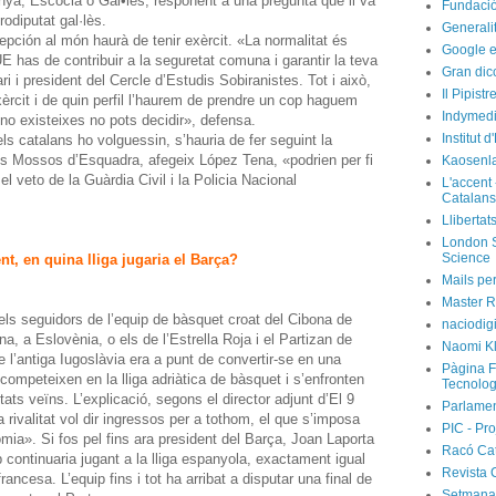
ya, Escòcia o Gal•les, responent a una pregunta que li va
Fundació
rodiputat gal·lès.
Generali
cepción al món haurà de tenir exèrcit. «La normalitat és
Google e
 UE has de contribuir a la seguretat comuna i garantir la teva
Gran dic
i i president del Cercle d’Estudis Sobiranistes. Tot i això,
Il Pipist
xèrcit i de quin perfil l’haurem de prendre un cop haguem
Indymedi
 no existeixes no pots decidir», defensa.
Institut 
ls catalans ho volguessin, s’hauria de fer seguint la
Els Mossos d’Esquadra, afegeix López Tena, «podrien per fi
Kaosenl
 el veto de la Guàrdia Civil i la Policia Nacional
L'accent 
Catalans
Llibertat
London S
Science
t, en quina lliga jugaria el Barça?
Mails per
Master R
els seguidors de l’equip de bàsquet croat del Cibona de
naciodig
na, a Eslovènia, o els de l’Estrella Roja i el Partizan de
Naomi Kl
’antiga Iugoslàvia era a punt de convertir-se en una
Pàgina F
 competeixen en la lliga adriàtica de bàsquet i s’enfronten
Tecnolog
ats veïns. L’explicació, segons el director adjunt d’El 9
Parlamen
 rivalitat vol dir ingressos per a tothom, el que s’imposa
PIC - Pro
mia». Si fos pel fins ara president del Barça, Joan Laporta
Racó Ca
p continuaria jugant a la lliga espanyola, exactament igual
Revista 
rancesa. L’equip fins i tot ha arribat a disputar una final de
Setmanar