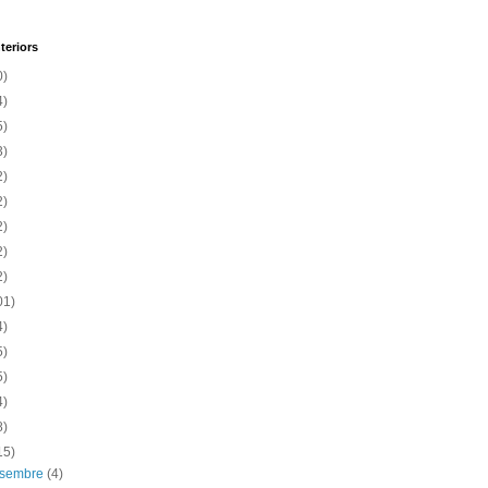
teriors
0)
4)
5)
3)
2)
2)
2)
2)
2)
01)
4)
5)
5)
4)
8)
15)
esembre
(4)