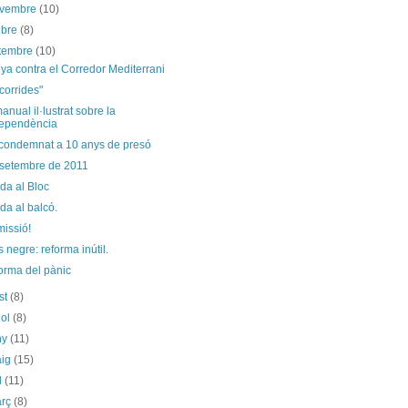
ovembre
(10)
ubre
(8)
etembre
(10)
a contra el Corredor Mediterrani
corrides"
manual il·lustrat sobre la
ependència
 condemnat a 10 anys de presó
 setembre de 2011
da al Bloc
da al balcó.
issió!
s negre: reforma inútil.
orma del pànic
st
(8)
iol
(8)
ny
(11)
aig
(15)
il
(11)
arç
(8)