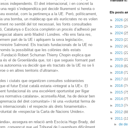
Translate it!
cesos independents. El dret internacional, i en concret la
na regió s’independitza pot decidir lliurement si hereta o
Els posts an
 seu exestat, com la pertinença a la UE. Però, políticament,
ria una bomba, un maldecap que els euròcrates no es volen
►
2026
(2
alment no sembli del tot necessari, les fonts consultades
►
2025
(2
ó, Catalunya o Escòcia completin un procés d’adhesió per
►
2024
(2
negociat abans amb Madrid i Londres. «No ens faria res,
formem part de la UE i apliquem la seva legislació»,
►
2023
(2
 ministre Salmond. Els tractats fundacionals de la UE no
►
2022
(4
omés la possibilitat que les colònies dels estats
►
2021
(2
 la Fundació Robert Schuman Thierry Chopin explica que
►
2020
(2
a és el de Groenlàndia que, tot i que segueix formant part
a autonomia va decidir que els tractats de la UE no se li
►
2019
(8
oe o en altres territoris d’ultramar».
►
2018
(7
►
2017
(1
bles i ciutats que organitzen consultes sobiranistes
que el futur Estat català estaria «integrat a la UE». El
►
2016
(7
nt fundacional és una excel•lent oportunitat per lligar
►
2015
(7
va normativa catalana», aconsella Abat, ha de deixar ben
►
2014
(7
premacia del dret comunitari» i té una «voluntat ferma de
►
2013
(7
ons internacionals i el respecte als drets fonamentals».
oluntat de «respectar la Carta de Nacions Unides».
►
2012
(8
▼
2011
(1
slàndia», assegura en relació amb Escòcia Hugo Brady, del
►
de d
orm, convençut que «el Tribunal de Luxemburg difícilment