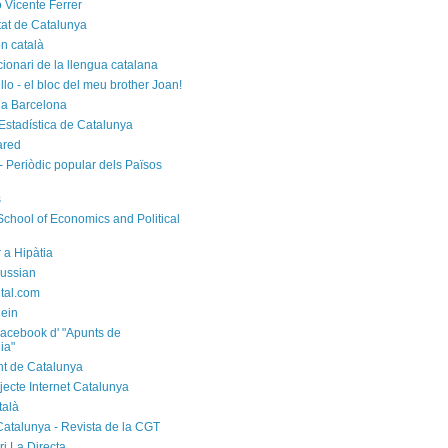
 Vicente Ferrer
tat de Catalunya
n català
cionari de la llengua catalana
rello - el bloc del meu brother Joan!
a Barcelona
d'Estadística de Catalunya
ared
- Periòdic popular dels Països
s
chool of Economics and Political
 a Hipàtia
ussian
ital.com
ein
acebook d' "Apunts de
ia"
t de Catalunya
jecte Internet Catalunya
talà
Catalunya - Revista de la CGT
i La Directa