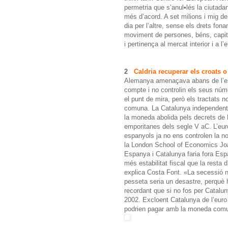
permetria que s’anul•lés la ciutada
més d’acord. A set milions i mig de 
dia per l’altre, sense els drets fo
moviment de persones, béns, capital
i pertinença al mercat interior i a l’
2
Caldria recuperar els croats o
Alemanya amenaçava abans de l’esti
compte i no controlin els seus núm
el punt de mira, però els tractats
comuna. La Catalunya independent n
la moneda abolida pels decrets de N
emporitanes dels segle V aC. L’euro
espanyols ja no ens controlen la n
la London School of Economics Joan
Espanya i Catalunya faria fora Esp
més estabilitat fiscal que la rest
explica Costa Font. «La secessió n
pesseta seria un desastre, perquè 
recordant que si no fos per Catalu
2002. Excloent Catalunya de l’euro 
podrien pagar amb la moneda comuna