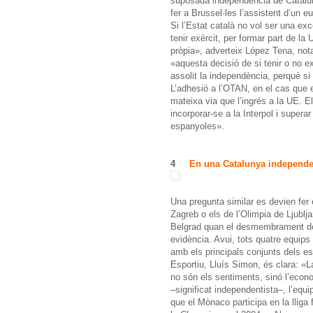
suposada independència de Catalun
fer a Brussel·les l’assistent d’un eu
Si l’Estat català no vol ser una ex
tenir exèrcit, per formar part de la
pròpia», adverteix López Tena, notar
«aquesta decisió de si tenir o no e
assolit la independència, perquè si
L’adhesió a l’OTAN, en el cas que e
mateixa via que l’ingrés a la UE. 
incorporar-se a la Interpol i superar
espanyoles».
4
En una Catalunya independen
Una pregunta similar es devien fer 
Zagreb o els de l’Olimpia de Ljublja
Belgrad quan el desmembrament de l
evidència. Avui, tots quatre equips
amb els principals conjunts dels est
Esportiu, Lluís Simon, és clara: «La
no són els sentiments, sinó l’econo
–significat independentista–, l’equi
que el Mònaco participa en la lliga f