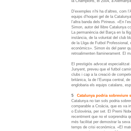
la Champions, el 2004, a Alemanya 
D’exemples n’hi ha d’altres, com l’
equips d’hoquei gel de la Catalun
l’altra banda dels Pirineus. «En l’e
Simon, autor del llibre Catalunya c
La permanència del Barça en la lli
instància, de la voluntat del club 
de la Lliga de Futbol Professional,
econòmics». Simon és del parer que 
retroalimenten llaminerament. El mat
El prestigiós advocat especialitzat
Junyent, preveu que el futbol cami
clubs i cap a la creació de competi
britànica, la de l’Europa central, d
englobaria els equips catalans, esp
5
Catalunya podria sobreviure
Catalunya no tan sols podria sobre
comparable a Croàcia, que es va ind
o Eslovènia, per set. El Premi Nob
recentment que no el sorprendria qu
més facilitat per demostrar la seva
temps de crisi econòmica. «El mate