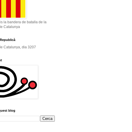
és la bandera de batalla de la
de Catalunya
Republicà
e Catalunya, dia 3207
nt
quest blog