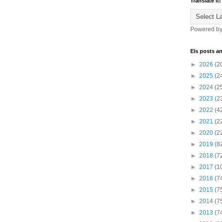
Translate it!
Powered b
Els posts an
►
2026
(2
►
2025
(2
►
2024
(2
►
2023
(2
►
2022
(4
►
2021
(2
►
2020
(2
►
2019
(8
►
2018
(7
►
2017
(1
►
2016
(7
►
2015
(7
►
2014
(7
►
2013
(7