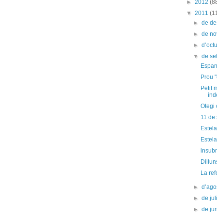
►
2012
(8
▼
2011
(1
►
de d
►
de n
►
d’oct
▼
de s
Espany
Prou "
Petit 
ind
Otegi
11 de
Estela
Estela
insubm
Dillun
La ref
►
d’ago
►
de jul
►
de ju