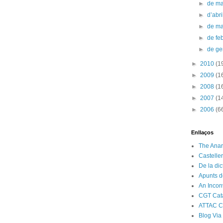
►
de m
►
d’abr
►
de m
►
de fe
►
de g
►
2010
(1
►
2009
(1
►
2008
(1
►
2007
(1
►
2006
(6
Enllaços
The Anar
Castelle
De la di
Apunts d
An Incon
CGT Cat
ATTAC C
Blog Via