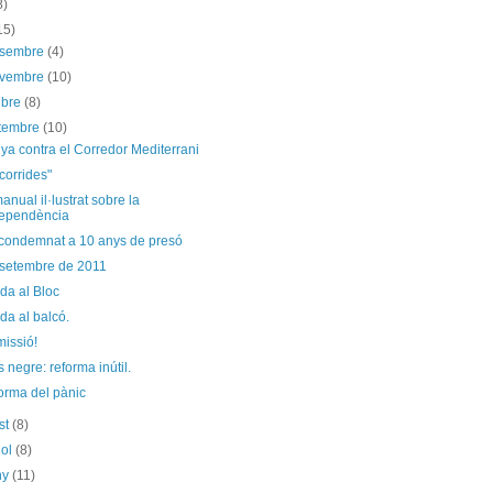
8)
15)
esembre
(4)
ovembre
(10)
ubre
(8)
etembre
(10)
a contra el Corredor Mediterrani
corrides"
manual il·lustrat sobre la
ependència
 condemnat a 10 anys de presó
 setembre de 2011
da al Bloc
da al balcó.
issió!
s negre: reforma inútil.
orma del pànic
st
(8)
iol
(8)
ny
(11)