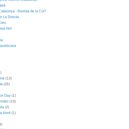
talà
Catalunya - Revista de la CGT
i La Directa
cleo
laia No!
ia
epublicana
)
sme
(13)
ta
(26)
)
ion Day
(1)
imàtic
(10)
ada
(2)
ya Nord
(1)
)
9)