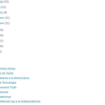
aig
(15)
il
(11)
arç
(8)
brer
(11)
ener
(11)
93)
68)
61)
46)
6)
chist Library
rs de Sants
ctadura a la democràcia
e Tecnologia
venient Truth
alunya
atalunya
 Internet cap a la Independència