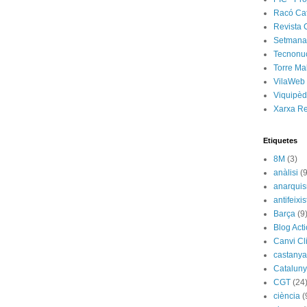
Racó Ca
Revista 
Setmanar
Tecnonu
Torre Ma
VilaWeb
Viquipèd
Xarxa R
Etiquetes
8M
(3)
anàlisi
(9
anarqui
antifeixis
Barça
(9
Blog Act
Canvi Cl
castany
Catalun
CGT
(24
ciència
(