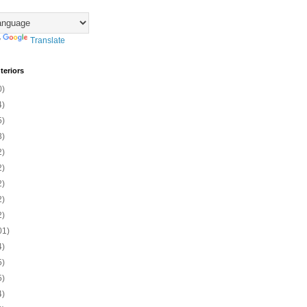
y
Translate
teriors
0)
4)
5)
3)
2)
2)
2)
2)
2)
01)
4)
5)
5)
4)