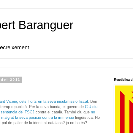
bert Baranguer
decreixement...
 del 2011
República d
t Vicenç dels Horts en la seva insubmissió fiscal
. Ben
el tremp republicà. Per la seva banda, el govern de
CiU diu
 sentència del TSCJ
contra el català. També diu que
no
malgrat la seva posició contra la immersió
lingüística. No
pal de paller de la identitat catalana? ja no ho és?