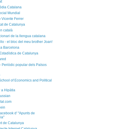
at
èdia Catalana
cial Mundial
 Vicente Ferrer
tat de Catalunya
n català
cionari de la llengua catalana
rello - el bloc del meu brother Joan!
a Barcelona
d'Estadística de Catalunya
ared
- Periòdic popular dels Països
s
chool of Economics and Political
 a Hipàtia
ussian
ital.com
ein
acebook d' "Apunts de
ia"
t de Catalunya
jecte Internet Catalunya