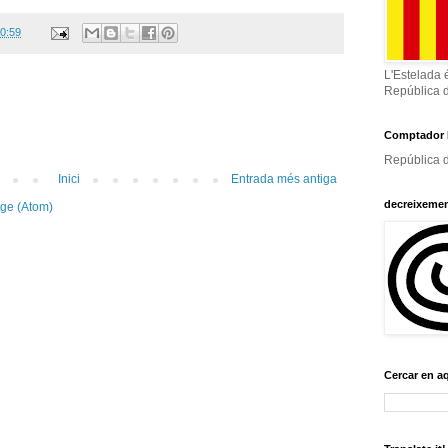
0:59
L'Estelada 
República 
Comptador 
República d
Inici
Entrada més antiga
decreixeme
tge (Atom)
Cercar en a