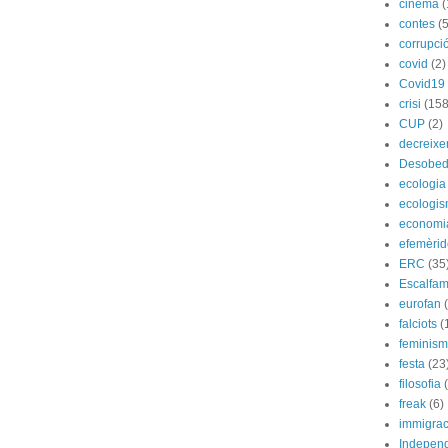
cinema
(
contes
(5
corrupci
covid
(2)
Covid19
crisi
(158
CUP
(2)
decreix
Desobed
ecologia
ecologi
economi
efemèrid
ERC
(35
Escalfam
eurofan
falciots
(
feminis
festa
(23
filosofia
freak
(6)
immigrac
Indepen