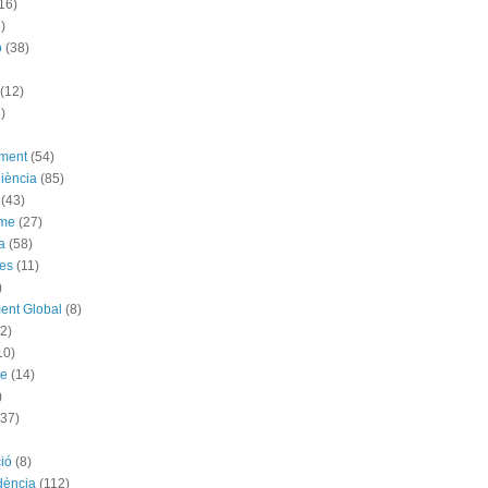
16)
)
ó
(38)
(12)
)
ement
(54)
iència
(85)
(43)
sme
(27)
a
(58)
es
(11)
)
ent Global
(8)
(2)
10)
me
(14)
)
(37)
ió
(8)
dència
(112)