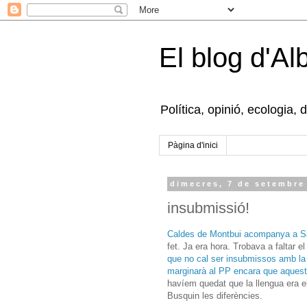
El blog d'Al
Política, opinió, ecologia, 
Pàgina d'inici
dimecres, 7 de setembre
insubmissió!
Caldes de Montbui acompanya a San
fet. Ja era hora. Trobava a faltar 
que no cal ser insubmissos amb la
marginarà al PP encara que aquest 
havíem quedat que la llengua era el 
Busquin les diferències.