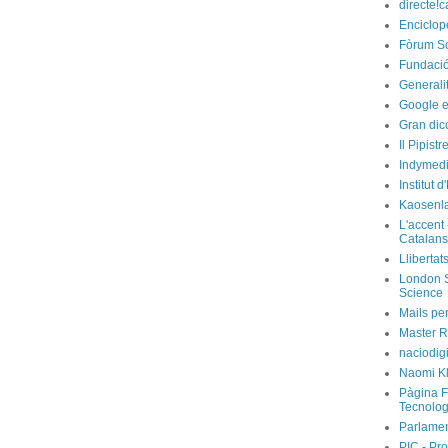
directe!c
Enciclop
Fòrum So
Fundació
Generali
Google e
Gran dic
Il Pipist
Indymedi
Institut 
Kaosenl
L'accent 
Catalans
Llibertat
London S
Science
Mails per
Master R
naciodig
Naomi Kl
Pàgina F
Tecnolog
Parlamen
PIC - Pro