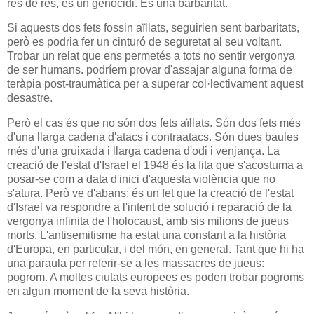
res de res, és un genocidi. És una barbaritat.
Si aquests dos fets fossin aïllats, seguirien sent barbaritats,
però es podria fer un cinturó de seguretat al seu voltant.
Trobar un relat que ens permetés a tots no sentir vergonya
de ser humans. podríem provar d'assajar alguna forma de
teràpia post-traumàtica per a superar col·lectivament aquest
desastre.
Però el cas és que no són dos fets aïllats. Són dos fets més
d'una llarga cadena d'atacs i contraatacs. Són dues baules
més d'una gruixada i llarga cadena d'odi i venjança. La
creació de l'estat d'Israel el 1948 és la fita que s'acostuma a
posar-se com a data d'inici d'aquesta violència que no
s'atura. Però ve d'abans: és un fet que la creació de l'estat
d'Israel va respondre a l'intent de solució i reparació de la
vergonya infinita de l'holocaust, amb sis milions de jueus
morts. L'antisemitisme ha estat una constant a la història
d'Europa, en particular, i del món, en general. Tant que hi ha
una paraula per referir-se a les massacres de jueus:
pogrom. A moltes ciutats europees es poden trobar pogroms
en algun moment de la seva història.