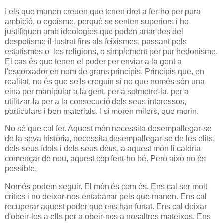
I els que manen creuen que tenen dret a fer-ho per pura
ambició, o egoisme, perquè se senten superiors i ho
justifiquen amb ideologies que poden anar des del
despotisme il·lustrat fins als feixismes, passant pels
estatismes o les religions, o simplement per pur hedonisme.
El cas és que tenen el poder per enviar a la gent a
l'escorxador en nom de grans principis. Principis que, en
realitat, no és que se'ls creguin si no que només són una
eina per manipular a la gent, per a sotmetre-la, per a
utilitzar-la per a la consecució dels seus interessos,
particulars i ben materials. I si moren milers, que morin.
No sé que cal fer. Aquest món necessita desempallegar-se
de la seva història, necessita desempallegar-se de les elits,
dels seus ídols i dels seus déus, a aquest món li caldria
començar de nou, aquest cop fent-ho bé. Però això no és
possible,
Només podem seguir. El món és com és. Ens cal ser molt
crítics i no deixar-nos entabanar pels que manen. Ens cal
recuperar aquest poder que ens han furtat. Ens cal deixar
d'obeir-los a ells per a obeir-nos a nosaltres mateixos. Ens