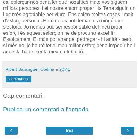
cal esforçar-nos per a fer que nosaltres mateixos siguem
millors persones, i el nostre entorn proper i la Terra siguin un
lloc més agradable per viure. Ens calen moltes coses i molt
d'esforç personal. Però no es pot demanar a ningú que
s'esforci. Jo només puc ser responsable del meu propi
esforç i és aquest esforç on he de procurar excel·lir.
Estoicament. El món pot anar pel pedregar - hi anirà - però,
si més no, jo hauré fet el meu millor esforç per a impedir-ho i
aquesta ha de ser la meva retribució..
Albert Baranguer Codina
a
23:41
Comparteix
Cap comentari:
Publica un comentari a l'entrada
‹
›
Inici