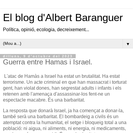
El blog d'Albert Baranguer
Política, opinió, ecologia, decreixement...
▼
dilluns, 9 d’octubre del 2023
Guerra entre Hamas i Israel.
L'atac de Hamàs a Israel ha estat un brutalitat. Ha estat
terrorisme. Un acte criminal en que han massacrat i torturat
gent, han violat dones, han segrestat adults i infants i els
retenen amb l'amenaça d'assassinar-los fent-ne un
espectacle macabre. És una barbaritat.
La resposta que donarà Israel, ja ha començat a donar-la,
també serà una barbaritat. El bombardeig a civils és un
atemptat contra la humanitat, el setge i bloqueig total a una
població: ni aigua, ni aliments, ni energia, ni medicaments,