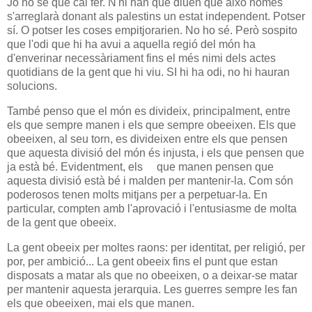
Jo no sé què cal fer. N'hi han que diuen que això només
s'arreglarà donant als palestins un estat independent. Potser
sí. O potser les coses empitjorarien. No ho sé. Però sospito
que l'odi que hi ha avui a aquella regió del món ha
d'enverinar necessàriament fins el més nimi dels actes
quotidians de la gent que hi viu. SI hi ha odi, no hi hauran
solucions.
També penso que el món es divideix, principalment, entre
els que sempre manen i els que sempre obeeixen. Els que
obeeixen, al seu torn, es divideixen entre els que pensen
que aquesta divisió del món és injusta, i els que pensen que
ja està bé. Evidentment, els
que manen pensen que
aquesta divisió està bé i malden per mantenir-la. Com són
poderosos tenen molts mitjans per a perpetuar-la. En
particular, compten amb l'aprovació i l'entusiasme de molta
de la gent que obeeix.
La gent obeeix per moltes raons: per identitat, per religió, per
por, per ambició... La gent obeeix fins el punt que estan
disposats a matar als que no obeeixen, o a deixar-se matar
per mantenir aquesta jerarquia. Les guerres sempre les fan
els que obeeixen, mai els que manen.