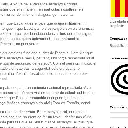
e lleis. Això va de la venjança espanyola contra
trar que ells manen i, en particular, nosaltres, els
cinisme, de llirisme, i d'alguna gent valenta.
L'Estelada 
uem que Espanya és el país que ocupa militarment, i
República 
entenguem que Espanya i els espanyols són els enemics,
xar-hi la pell per la independència, fins que el desig de
fins que no busquem activament, constantment la
Comptador 
e l'enemic, no guanyarem.
República d
 els catalans funciona el dret de l'enemic. Hem vist que
cia espanyola més i, per tant, una força repressora igual
decreixeme
erpos de seguridad del estado". Com el seu nom indica, el
stado", en cap cas la seguretat dels ciutadans, o
retat de l'estat. L'estat són ells, i nosaltres els seus
ment.
 país ocupat, i una minoria nacional represaliada. Avui ,
e potser també hem vist és un error de càlcul: dubto molt
eveiés que Ponsati romandria detinguda i, qui sap si
nça fanàtica espanyola és així ¡Esto es España, coño!
Cercar en a
ò tot hauria de cremar. Els espanyols, rai, que estan
 catalans ens hauríem de fer un favor i desfer-nos d'una
rda paràsita que és l'estat mafiós espanyol. Al preu que
fer que el món sigui una mica millor. I ja posats, cremem