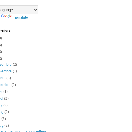
y
Translate
teriors
0)
4)
5)
3)
esembre
(2)
ovembre
(1)
ubre
(3)
etembre
(3)
st
(1)
iol
(2)
ny
(2)
aig
(2)
il
(3)
arç
(2)
rada! Benvinguda, consellera