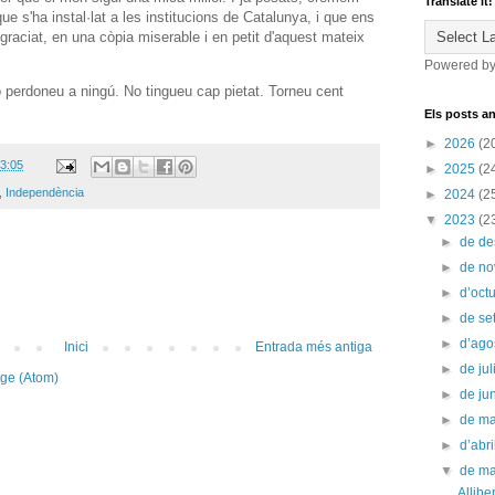
Translate it!
e s'ha instal·lat a les institucions de Catalunya, i que ens
sgraciat, en una còpia miserable i en petit d'aquest mateix
Powered b
 perdoneu a ningú. No tingueu cap pietat. Torneu cent
Els posts an
►
2026
(2
3:05
►
2025
(2
,
Independència
►
2024
(2
▼
2023
(2
►
de d
►
de n
►
d’oct
►
de s
►
d’ago
Inici
Entrada més antiga
►
de jul
tge (Atom)
►
de ju
►
de m
►
d’abr
▼
de m
Allibe