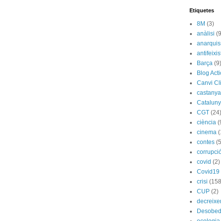
Etiquetes
8M
(3)
anàlisi
(9
anarqui
antifeixis
Barça
(9
Blog Act
Canvi Cl
castany
Catalun
CGT
(24
ciència
(
cinema
(
contes
(5
corrupci
covid
(2)
Covid19
crisi
(158
CUP
(2)
decreix
Desobed