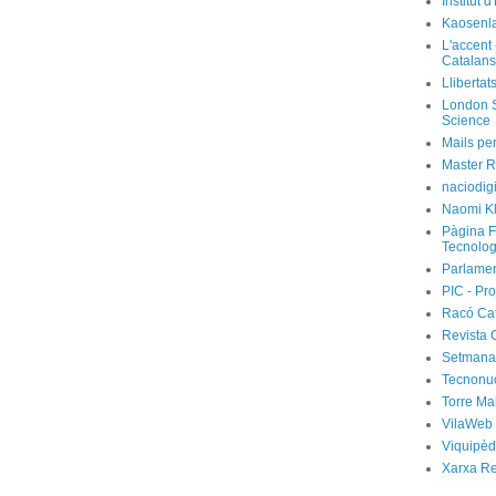
Institut 
Kaosenl
L'accent 
Catalans
Llibertat
London S
Science
Mails per
Master R
naciodig
Naomi Kl
Pàgina F
Tecnolog
Parlamen
PIC - Pro
Racó Ca
Revista 
Setmanar
Tecnonu
Torre Ma
VilaWeb
Viquipèd
Xarxa R