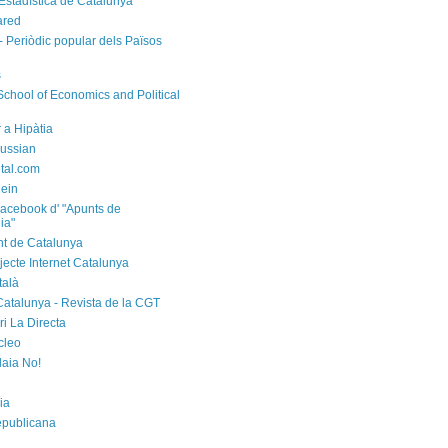
d'Estadística de Catalunya
ared
- Periòdic popular dels Països
s
chool of Economics and Political
 a Hipàtia
ussian
ital.com
ein
acebook d' "Apunts de
ia"
t de Catalunya
jecte Internet Catalunya
talà
Catalunya - Revista de la CGT
i La Directa
cleo
laia No!
ia
epublicana