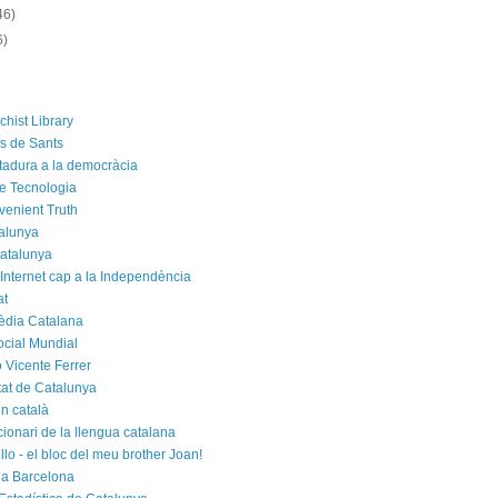
46)
6)
chist Library
rs de Sants
ctadura a la democràcia
e Tecnologia
venient Truth
alunya
atalunya
 Internet cap a la Independència
at
èdia Catalana
cial Mundial
 Vicente Ferrer
tat de Catalunya
n català
cionari de la llengua catalana
rello - el bloc del meu brother Joan!
a Barcelona