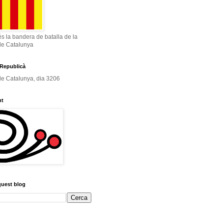
és la bandera de batalla de la
de Catalunya
Republicà
e Catalunya, dia 3206
nt
quest blog