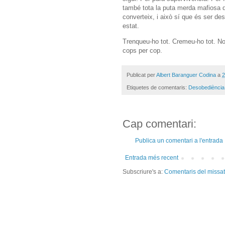
també tota la puta merda mafiosa qu
converteix, i això sí que és ser de
estat.
Trenqueu-ho tot. Cremeu-ho tot. No
cops per cop.
Publicat per
Albert Baranguer Codina
a
2
Etiquetes de comentaris:
Desobediència
Cap comentari:
Publica un comentari a l'entrada
Entrada més recent
Subscriure's a:
Comentaris del missa