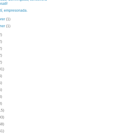
satí!
tí, empresonada.
brer
(1)
ener
(1)
2)
2)
2)
2)
2)
01)
4)
5)
5)
4)
8)
15)
93)
68)
61)