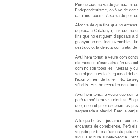
Perquè això no va de justícia, ni d
l'independentisme, això va de demos
catalans, obeïm. Això va de por, de 
Això va de que fins que no enteng
depreda a Catalunya, fins que no 
fins que no estiguem disposats a dei
guanyar no ens faci invencibles, 
destrucció, la derrota completa, d
Avui hem tornat a veure com contra
els mossos d'esquadra són una poli
com ho són totes les "fuerzas y cu
seu objectiu es la "seguridad del e
l'acompliment de la llei. No. La segu
súbdits. Ens ho recorden constant
Avui hem tornat a veure que som un
però també hem vist dignitat. El qu
que, ni en el pitjor escenari, es pr
segrestada a Madrid. Però la venja
A fe que ho és. I justament per aix
encantats de conèixer-se. Però els
vegada per totes d'aquesta puta me
sigui. Per pura supervivència. Per 