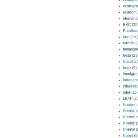
ecologia
ecologi
economi
efemèrid
ERC
(35
Escalfam
eurofan
falciots
(
feminis
festa
(23
filosofia
freak
(6)
immigrac
Indepen
infraestr
internac
LEAP
(2
literatura
llibertat 
llibertat 
llibertat
llibertat 
llibres
(5