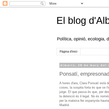
El blog d'Al
Política, opinió, ecologia, 
Pàgina d'inici
dimarts, 28 de març del
Ponsatí, empresonad
A hores d'ara, Clara Ponsatí està d
coses, la sospita forta és que se l
jutge. El que passa és que, per des
la detenció és il·legal. No és nom
per la mateixa llei espanyola hauri
Madrid.