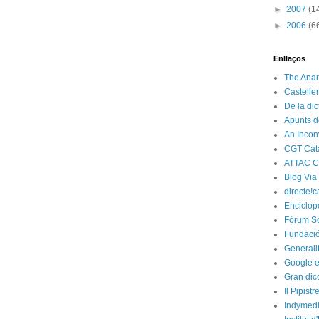
►
2007
(1
►
2006
(6
Enllaços
The Anar
Castelle
De la di
Apunts d
An Incon
CGT Cat
ATTAC C
Blog Via
directe!c
Enciclop
Fòrum So
Fundació
Generali
Google e
Gran dic
Il Pipist
Indymedi