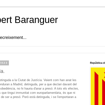
bert Baranguer
decreixement...
 2023
República d
a.
etinguda a la Ciutat de Justícia. Veient com han anat les
'enduran a Madrid, detinguda, per a que declari davant del
obediència, no hi hauria d'anar a presó. A tots els efectes,
és que tingui immunitat com europarlamentària, és que ni
a de ser a presó. Però està detinguda, i se l'emportaran a