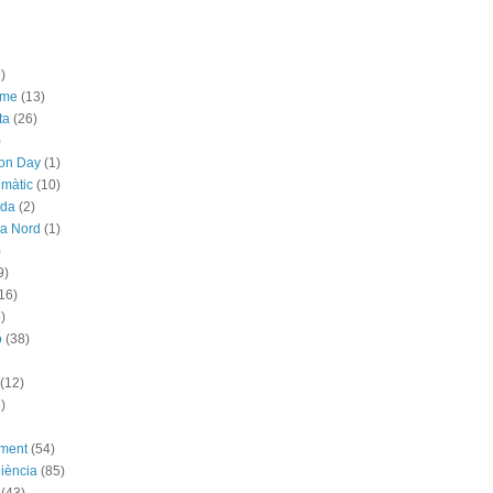
)
sme
(13)
ta
(26)
)
ion Day
(1)
imàtic
(10)
ada
(2)
ya Nord
(1)
)
9)
16)
)
ó
(38)
(12)
)
ement
(54)
iència
(85)