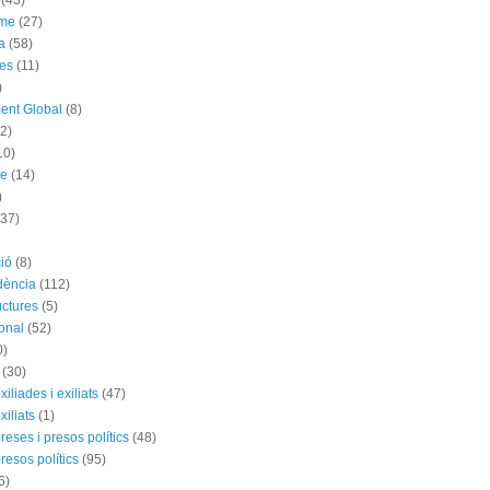
(43)
sme
(27)
a
(58)
es
(11)
)
ent Global
(8)
(2)
10)
me
(14)
)
(37)
ió
(8)
dència
(112)
uctures
(5)
ional
(52)
0)
(30)
exiliades i exiliats
(47)
exiliats
(1)
 preses i presos polítics
(48)
presos polítics
(95)
6)