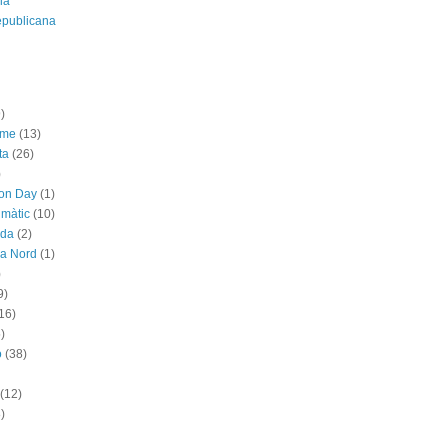
ia
epublicana
)
sme
(13)
ta
(26)
)
ion Day
(1)
imàtic
(10)
ada
(2)
ya Nord
(1)
)
9)
16)
)
ó
(38)
(12)
)