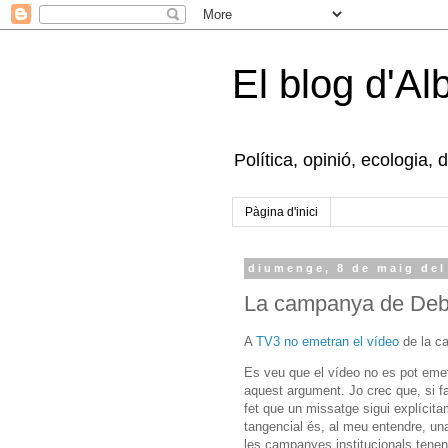
El blog d'Al
Política, opinió, ecologia, 
Pàgina d'inici
diumenge, 8 de maig del
La campanya de Deba
A
TV3 no emetran el vídeo
de la c
Es veu que el vídeo no es pot emetr
aquest argument. Jo crec que, si fa 
fet que un missatge sigui explícita
tangencial és, al meu entendre, una
les campanyes institucionals tenen