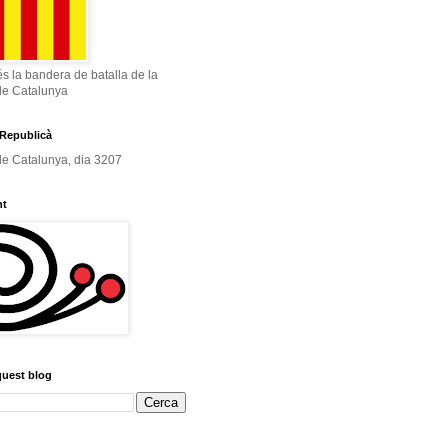
és la bandera de batalla de la
de Catalunya
Republicà
e Catalunya, dia 3207
nt
quest blog