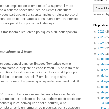
Translate it!
steix un ampli consens amb relació a superar el marc
ta a aquesta necessitat, des de Debat Constituent
cés participatiu transversal, inclusiu i plural perquè el
Powered b
debati sobre tots els àmbits constituents amb la intenció
cionals per al futur polític de Catalunya.
Els posts an
►
2026
(2
s traslladarà a les forces polítiques a qui correspondrà
►
2025
(2
►
2024
(2
►
2023
(2
esenvolupa en 3 fases
▼
2022
(4
►
de d
han estat consolidant les Enteses Territorials com a
►
de n
inamitzaran el projecte en cada territori. En aquesta fase
►
d’oct
rmatives temàtiques en 7 ciutats diferents del país per a
►
de s
 al debat de cadascun dels 7 àmbits en què s'han
onstitucionals. Es preveu que aquesta fase finalitzi el 31
►
d’ago
►
de jul
►
de ju
2021 i durant 1 any es desenvoluparà la fase de Debats
▼
de m
fase troncal del projecte en la qual tothom podrà expressar
debats que es convoquin en tot el territori, o bé
La ca
comptaran amb un formulari de preguntes per a cadascun
Espion