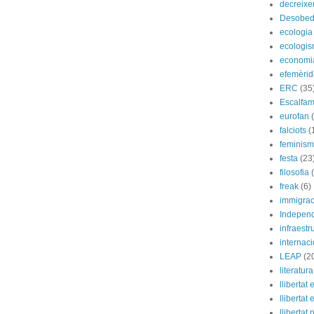
decreix
Desobed
ecologia
ecologi
economi
efemèrid
ERC
(35
Escalfam
eurofan
falciots
(
feminis
festa
(23
filosofia
freak
(6)
immigrac
Indepen
infraestr
internac
LEAP
(2
literatura
llibertat 
llibertat 
llibertat