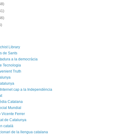
68)
61)
46)
6)
chist Library
rs de Sants
ctadura a la democràcia
e Tecnologia
venient Truth
alunya
atalunya
 Internet cap a la Independència
at
èdia Catalana
cial Mundial
 Vicente Ferrer
tat de Catalunya
n català
cionari de la llengua catalana