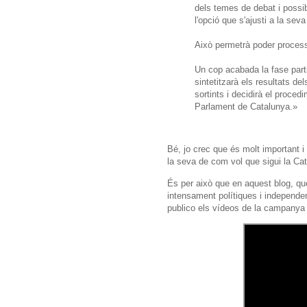
dels temes de debat i possib
l'opció que s'ajusti a la seva
Això permetrà poder processa
Un cop acabada la fase part
sintetitzarà els resultats de
sortints i decidirà el proce
Parlament de Catalunya.»
Bé, jo crec que és molt important i
la seva de com vol que sigui la Cat
És per això que en aquest blog, qu
intensament polítiques i independe
publico els vídeos de la campanya