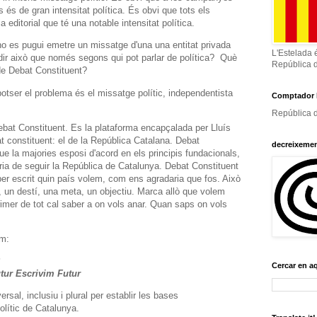
s és de gran intensitat política. És obvi que tots els
 editorial que té una notable intensitat política.
no es pugui emetre un missatge d'una una entitat privada
L'Estelada 
 dir això que només segons qui pot parlar de política? Què
República 
 de Debat Constituent?
otser el problema és el missatge polític, independentista
Comptador 
República d
ebat Constituent. Es la plataforma encapçalada per Lluís
t constituent: el de la República Catalana. Debat
decreixeme
ue la majories esposi d'acord en els principis fundacionals,
ria de seguir la República de Catalunya. Debat Constituent
r escrit quin país volem, com ens agradaria que fos. Això
, un destí, una meta, un objectiu. Marca allò que volem
rimer de tot cal saber a on vols anar. Quan saps on vols
im:
?
Cercar en a
ur Escrivim Futur
ersal, inclusiu i plural per establir les bases
polític de Catalunya.