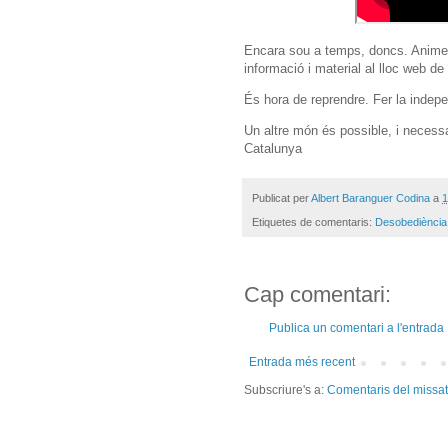
Encara sou a temps, doncs. Animeu
informació i material al lloc web d
És hora de reprendre. Fer la indep
Un altre món és possible, i necessa
Catalunya
Publicat per
Albert Baranguer Codina
a
1
Etiquetes de comentaris:
Desobediència
Cap comentari:
Publica un comentari a l'entrada
Entrada més recent
Subscriure's a:
Comentaris del missa