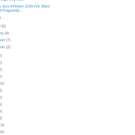
 Jocs d'Hivern 2030 (VI). Mani
 Puigcerdà...
s
il
(5)
arç
(4)
brer
(7)
ener
(2)
2)
2)
2)
2)
01)
4)
5)
5)
4)
8)
15)
93)