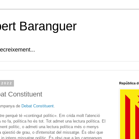
bert Baranguer
decreixement...
 2022
República d
t Constituent
ampanya de
Debat Constituent
.
e perquè té «contingut polític». Em crida molt l'atenció
no fa, política ho és tot. Tot admet una lectura política. El
ment polític, o admeti una lectura política més o menys
 qüestió de grau, o d'intensitat del missatge. És obvi que
 in intens missatge polític. És obvi que a les campanyes