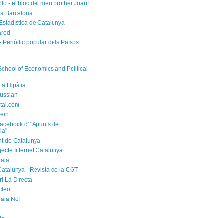
rello - el bloc del meu brother Joan!
a Barcelona
d'Estadística de Catalunya
ared
- Periòdic popular dels Països
s
chool of Economics and Political
 a Hipàtia
ussian
ital.com
ein
acebook d' "Apunts de
ia"
t de Catalunya
jecte Internet Catalunya
talà
Catalunya - Revista de la CGT
i La Directa
cleo
laia No!