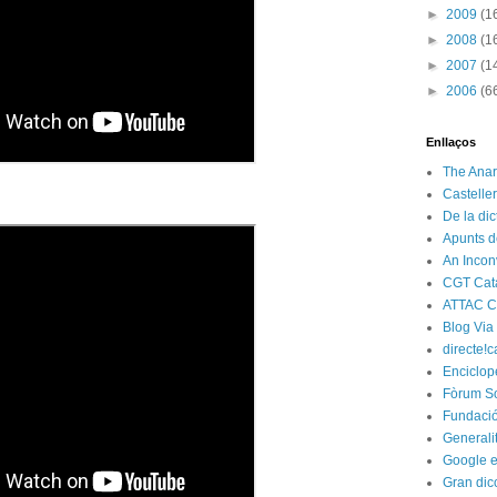
►
2009
(1
►
2008
(1
►
2007
(1
►
2006
(6
Enllaços
The Anar
Castelle
De la di
Apunts d
An Incon
CGT Cat
ATTAC C
Blog Via
directe!c
Enciclop
Fòrum So
Fundació
Generali
Google e
Gran dic