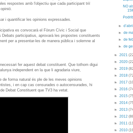
les respostes amb l'objectiu que cada participant triï
NO als
 opinió.
15M
Podrit
r i quantificar les opinions expressades.
►
d’abr
icipativa es convocarà el Fòrum Cívic i Social que
►
de m
ls Debats participatius, aprovarà les propostes constituents
►
de fe
diment per a presentar-les de manera pública i solemne al
►
de g
►
2021
(2
►
2020
(2
 necessari fer aquest debat constituent. Que tothom digui
►
2019
(8
alunya independent en la que li agradaria viure,
►
2018
(7
e de forma natural és ple de les meves opinions
►
2017
(1
ntistes, i en cap cas censurades o autocensurades, hi
►
2016
(7
 de Debat Constituent que TV3 ha vetat.
►
2015
(7
►
2014
(7
►
2013
(7
►
2012
(8
►
2011
(1
►
2010
(1