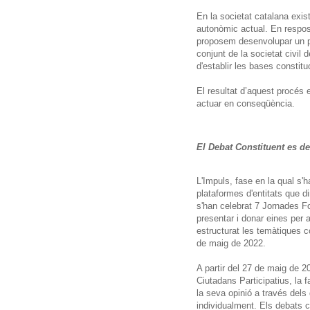
En la societat catalana exi
autonòmic actual. En respos
proposem desenvolupar un pro
conjunt de la societat civil 
d'establir les bases constitu
El resultat d’aquest procés e
actuar en conseqüència.
El Debat Constituent es d
L'Impuls, fase en la qual s'
plataformes d'entitats que d
s'han celebrat 7 Jornades Fo
presentar i donar eines per
estructurat les temàtiques c
de maig de 2022.
A partir del 27 de maig de 
Ciutadans Participatius, la 
la seva opinió a través dels 
individualment. Els debats 