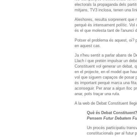
electorals la propaganda dels partit
mitjans, TV3 inclosa, tenen una línia
Aleshores, resulta sorprenent que 
perquè és intensament polític. Vol
és el que molesta tant de l'anunci
Potser el problema és aquest, oi? p
en aquest cas.
Ja n'heu sentit a parlar abans de D
Llach i que pretén impulsar un deba
Constituent vol generar un debat, q
en el projecte, en el model que hau
vol que siguem capaços de posar pe
és important perquè marca una fita
aconseguir. Per anar a algun lloc p
anar, pots traçar una ruta.
A la web de Debat Constituent lleg
Què és Debat Constituent
Pensem Futur Debatem Fut
Un procés participatiu transv
constitucionals per al futur 