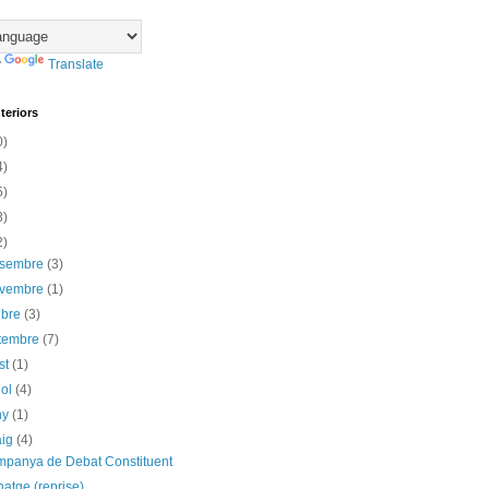
y
Translate
teriors
0)
4)
5)
3)
2)
esembre
(3)
ovembre
(1)
ubre
(3)
etembre
(7)
st
(1)
iol
(4)
ny
(1)
aig
(4)
mpanya de Debat Constituent
atge (reprise)