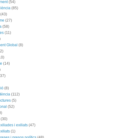
ement
(54)
iència
(85)
(43)
sme
(27)
a
(58)
es
(11)
)
ent Global
(8)
(2)
10)
me
(14)
)
(37)
ió
(8)
dència
(112)
uctures
(5)
ional
(52)
0)
(30)
exiliades i exiliats
(47)
exiliats
(1)
 preses i presos polítics
(48)