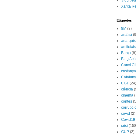
Viquipèd
Xarxa R
Etiquetes
8M
(3)
anàlisi
(9
anarqui
antifeixis
Barça
(9
Blog Act
Canvi Cl
castany
Catalun
CGT
(24
ciència
(
cinema
(
contes
(5
corrupci
covid
(2)
Covid19
crisi
(158
CUP
(2)