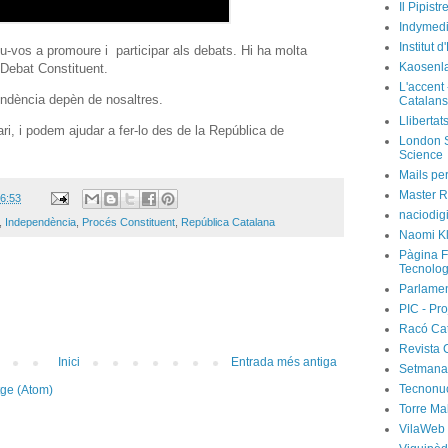
Il Pipist
Indymedi
Institut 
-vos a promoure i participar als debats. Hi ha molta
Kaosenl
e Debat Constituent.
L'accent 
endència depèn de nosaltres.
Catalans
Llibertat
ri, i podem ajudar a fer-lo des de la República de
London S
Science
Mails per
Master R
6:53
naciodig
,
Independència
,
Procés Constituent
,
República Catalana
Naomi Kl
Pàgina F
Tecnolog
Parlamen
PIC - Pro
Racó Ca
Revista 
Inici
Entrada més antiga
Setmanar
Tecnonu
tge (Atom)
Torre Ma
VilaWeb