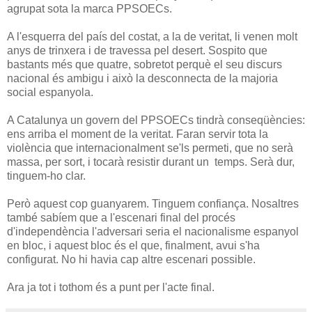
agrupat sota la marca PPSOECs.
A l'esquerra del país del costat, a la de veritat, li venen molt
anys de trinxera i de travessa pel desert. Sospito que
bastants més que quatre, sobretot perquè el seu discurs
nacional és ambigu i això la desconnecta de la majoria
social espanyola.
A Catalunya un govern del PPSOECs tindrà conseqüències:
ens arriba el moment de la veritat. Faran servir tota la
violència que internacionalment se'ls permeti, que no serà
massa, per sort, i tocarà resistir durant un temps. Serà dur,
tinguem-ho clar.
Però aquest cop guanyarem. Tinguem confiança. Nosaltres
també sabíem que a l'escenari final del procés
d'independència l'adversari seria el nacionalisme espanyol
en bloc, i aquest bloc és el que, finalment, avui s'ha
configurat. No hi havia cap altre escenari possible.
Ara ja tot i tothom és a punt per l'acte final.