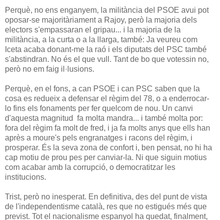
Perquè, no ens enganyem, la militància del PSOE avui pot
oposar-se majoritàriament a Rajoy, però la majoria dels
electors s'empassaran el gripau... i la majoria de la
militància, a la curta o a la llarga, també: Ja veureu com
Iceta acaba donant-me la raó i els diputats del PSC també
s'abstindran. No és el que vull. Tant de bo que votessin no,
però no em faig il·lusions.
Perquè, en el fons, a can PSOE i can PSC saben que la
cosa es redueix a defensar el règim del 78, o a enderrocar-
lo fins els fonaments per fer quelcom de nou. Un canvi
d'aquesta magnitud fa molta mandra... i també molta por:
fora del règim fa molt de fred, i ja fa molts anys que ells han
après a moure's pels engranatges i racons del règim, i
prosperar. És la seva zona de confort i, ben pensat, no hi ha
cap motiu de prou pes per canviar-la. Ni que siguin motius
com acabar amb la corrupció, o democratitzar les
institucions.
Trist, però no inesperat. En definitiva, des del punt de vista
de l'independentisme català, res que no estigués més que
previst. Tot el nacionalisme espanyol ha quedat, finalment,