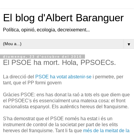
El blog d'Albert Baranguer
Política, opinió, ecologia, decreixement...
▼
diumenge, 23 d’octubre del 2016
El PSOE ha mort. Hola, PPSOECs.
La direcció del
PSOE ha votat abstenir-se
i permetre, per
tant, que el PP formi govern
Gràcies PSOE: ens has donat la raó a tots els que diem que
el PPSOEC's és essencialment una mateixa cosa: el front
nacionalista espanyol. Els autèntics hereus del franquisme.
S'ha demostrat que el PSOE només ha estat i és un
instrument de control de la societat per part de les elits
hereves del franquisme. Tant li fa que
més de la meitat de la