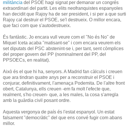
militància
del PSOE hagi signat per demanar un congrés
extraordinari del partit. Les elits neofranquistes espanyoles
han decidit que Rajoy ha de ser president, i si per a que surti
Rajoy cal destruir el PSOE, se'l destrueix. O millor encara,
que faci com que s'autodestrueix.
És fantàstic. Jo encara vull veure com el "No és No" de
Miquel Iceta acaba "matisant-se" i com encara veurem els
set diputats del PSC abstenint-se i, per tant, sent còmplices
del proper govern del PP (nominalment del PP, del
PPSOECs, en realitat).
Això és el que hi ha, senyors. A Madrid fan càlculs i creuen
que ara tindran quatre anys per a reconstruir el PSOE i
conjurar, definitivament, l'amenaça Podemita. De l'altre front
obert, Catalunya, ells creuen -em fa molt l'efecte que,
realment, s'ho creuen- que, a les males, la cosa s'arregla
amb la guàrdia civil posant ordre.
Aquesta vergonya de país és l'estat espanyol. Un estat
falsament "democràtic" del que ens convé fugir com abans
millor.