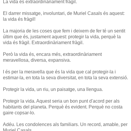
La vida és extraordinàriament fràgil.
El darrer missatge, involuntari, de Muriel Casals és aquest:
la vida és fràgil!
La majoria de les coses que fem i deixem de fer té un sentit
últim que és, justament aquest: protegir la vida, perquè la
vida és fràgil. Extraordinàriament fràgil.
Però la vida és, encara més, extraordinàriament
meravellosa, diversa, expansiva.
I és per la meravella que és la vida que cal protegir-la i
estimar-la, en tota la seva diversitat, en tota la seva extensió.
Protegir la vida, un riu, un paisatge, una llengua.
Protegir la vida. Aquest seria un bon punt d'acord per als
habitants del planeta. Perquè és evident. Perquè no costa
gaire copsar-lo.
Adéu. Les condolences als familiars. Un record, amable, per
Muriel Casals.