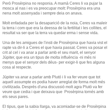
Però Prosèrpina no responia. A mamà Ceres li va pujar la
mosca al nas i es va preocupar molt: Prosèrpina era una
nena molt assenyada i sempre deia on anava.
Molt enfadada per la desaparició de la noia, Ceres va maleir
la terra i com que era la deessa de la fertilitat i les collites, el
resultat va ser que la terra va quedar erma i sense vida.
Una de les amigues de l'insti de Prosèrpina que havia vist el
rapte va dir-li a Ceres el que havia passat. Ceres va posar el
crit al cel i va anar a parlar amb el seu marit, el senyor
Júpiter, que era un tipus de molta influència -ni més ni
menys que el senyor dels déus- per exigir-li que fes alguna
cosa al respecte.
Júpiter va anar a parlar amb Plutó i li va fer veure que tot
aquell assumpte es podia haver arreglat de forma molt més
civilitzada. Després d'una discussió molt agra Plutó va fer
veure que cedia i que deixava que Prosèrpina tornés amb
els seus pares.
El tipus, que la sabia llarga, va acomiadar-se de Prosèrpina