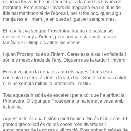
i s'ho va fer venir bé per fer menjar a la noia sis llavors de
magrana. Però menjar llavors de magrana era un ritus de
fidelitat matrimonial de l'època i, per si fos poc, quan algú
menja res a l'infern, ja en queda lligat per sempre més.
El resultat va ser que Prosèrpina hauria de passar sis
mesos de l'any a l'infern, però podria estar amb la seva
família de l'Olimp els altres sis mesos
I quan Prosèrpina és a l'infern, Ceres està trista i enfadada i
són els mesos freds de l'any. Diguem que la tardor i l'hivern.
En canvi, quan la nena és amb els papes Ceres està
contenta i la terra és fèrtil i la vida bull. Són els mesos càlids
o, si us sembla millor, la primavera i l'estiu.
Tota aquesta història és escaient per això: que ha arribat la
Primavera. O sigui que Prosèrpina ja ha tornat a casa amb
la família.
Aquest mite és una història molt bonica. No és l' únic cas. El
panteó greco-llatí és de les coses més divertides i
emocionants de la nostra civilització. Pots trobar històries de