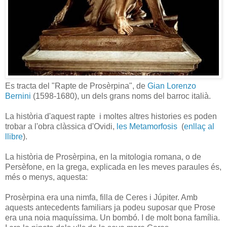
Es tracta del "Rapte de Prosèrpina", de
Gian Lorenzo
Bernini
(1598-1680), un dels grans noms del barroc italià.
La història d'aquest rapte i moltes altres histories es poden
trobar a l'obra clàssica d'Ovidi,
les Metamorfosis
(
enllaç al
llibre
).
La història de Prosèrpina, en la mitologia romana, o de
Persèfone, en la grega, explicada en les meves paraules és,
més o menys, aquesta:
Prosèrpina era una nimfa, filla de Ceres i Júpiter. Amb
aquests antecedents familiars ja podeu suposar que Prose
era una noia maquíssima. Un bombó. I de molt bona família.