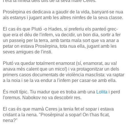
I era la nineta dels ulls de la seva mare Ceres.
Prosèrpina es dedicava a gaudir de la vida, banyant-se nua
als estanys i jugant amb les altres nimfes de la seva classe.
El cas és que Plutó -o Hades, si preferiu els panteó grec-
que era el déu de l'infern, va decidir, un bon dia, sortir a fer
un passeig per la terra, amb tanta mala sort que va anar a
petar on estava Prosèrpina, tota nua ella, jugant amb les
seves amigues de l'insti.
Plutó va quedar totalment enamorat (sí, enamorat, au va!
anava més calent que un mico!) i va protagonitzar un dels
primers casos documentats de violència masclista: va raptar
a la noia i se la va endur a l'infern per casar-se amb ella.
És molt típic. Tiu madur que es troba amb una
Lolita
i perd
l'oremus. Nabokov no va descobrir res.
El cas és que mamà Ceres ja tenia fet el sopar i estava
cridant a la nena. "Prosèrpina! a sopar! On t'has ficat,
nena?"