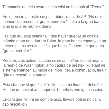
Tanmateix, un dels rostres de la crisi no ha sortit al "Trenta".
Em refereixo al rostre crispat, rabiós, diria, de ZP. "No és el
moment de presentar grans beneficis" li diu a la gran banca
amb la que es reuneix demà.
I és que aquesta setmana li deu haver quedat un cos de
màmbo quan una darrera l'altra, la gran banca espanyola ha
presentat uns resultats més que bons. Diguem-ne que amb
"grans beneficis".
Però, és clar, potser la culpa és seva, no? no es pot anar a
la reunió de Washington, amb cadira de préstex, xulejant de
sistema financer "El millor del món" per, a continuació, fer un
"plà de rescat" a la banca.
Esta clar que sí que és el "millor sistema financer del món".
Ho han demostrat amb aquests beneficis enmig de la crisi.
Encara que, tenint en compte això, llavors potser no calia
cap rescat, oi?