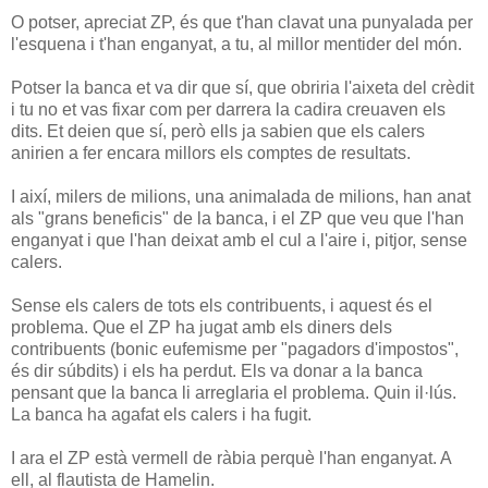
O potser, apreciat ZP, és que t'han clavat una punyalada per
l'esquena i t'han enganyat, a tu, al millor mentider del món.
Potser la banca et va dir que sí, que obriria l'aixeta del crèdit
i tu no et vas fixar com per darrera la cadira creuaven els
dits. Et deien que sí, però ells ja sabien que els calers
anirien a fer encara millors els comptes de resultats.
I així, milers de milions, una animalada de milions, han anat
als "grans beneficis" de la banca, i el ZP que veu que l'han
enganyat i que l'han deixat amb el cul a l'aire i, pitjor, sense
calers.
Sense els calers de tots els contribuents, i aquest és el
problema. Que el ZP ha jugat amb els diners dels
contribuents (bonic eufemisme per "pagadors d'impostos",
és dir súbdits) i els ha perdut. Els va donar a la banca
pensant que la banca li arreglaria el problema. Quin il·lús.
La banca ha agafat els calers i ha fugit.
I ara el ZP està vermell de ràbia perquè l'han enganyat. A
ell, al flautista de Hamelin.