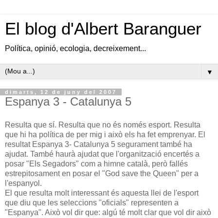
El blog d'Albert Baranguer
Política, opinió, ecologia, decreixement...
▼
dimarts, 12 de juny del 2007
Espanya 3 - Catalunya 5
Resulta que sí. Resulta que no és només esport. Resulta
que hi ha política de per mig i això els ha fet emprenyar. El
resultat Espanya 3- Catalunya 5 segurament també ha
ajudat. També haurà ajudat que l'organització encertés a
posar "Els Segadors" com a himne català, però fallés
estrepitosament en posar el "God save the Queen" per a
l'espanyol.
El que resulta molt interessant és aquesta llei de l'esport
que diu que les seleccions "oficials" representen a
"Espanya". Això vol dir que: algú té molt clar que vol dir això