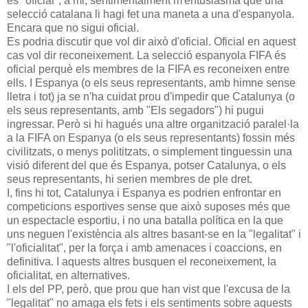
és "oficial", a mi, sentimentalment m'entusiasma que una
selecció catalana li hagi fet una maneta a una d'espanyola.
Encara que no sigui oficial.
Es podria discutir que vol dir això d'oficial. Oficial en aquest
cas vol dir reconeixement. La selecció espanyola FIFA és
oficial perquè els membres de la FIFA es reconeixen entre
ells. I Espanya (o els seus representants, amb himne sense
lletra i tot) ja se n'ha cuidat prou d'impedir que Catalunya (o
els seus representants, amb "Els segadors") hi pugui
ingressar. Però si hi hagués una altre organització paralel·la
a la FIFA on Espanya (o els seus representants) fossin més
civilitzats, o menys polititzats, o simplement tinguessin una
visió diferent del que és Espanya, potser Catalunya, o els
seus representants, hi serien membres de ple dret.
I, fins hi tot, Catalunya i Espanya es podrien enfrontar en
competicions esportives sense que això suposes més que
un espectacle esportiu, i no una batalla política en la que
uns neguen l'existència als altres basant-se en la "legalitat" i
"l'oficialitat", per la força i amb amenaces i coaccions, en
definitiva. I aquests altres busquen el reconeixement, la
oficialitat, en alternatives.
I els del PP, però, que prou que han vist que l'excusa de la
"legalitat" no amaga els fets i els sentiments sobre aquests