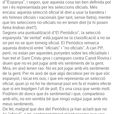
d'"Espanya", i segon, que aquesta cosa tan ben definida pot
ser i és representada per les seleccions oficials. Més
encara: aquesta selecció oficial té dret a usar la bandera i
els himnes oficials i nacionals (per tant, sense lletra), mentre
que les seleccions no-oficials no en tenen dret (si hi posen
lletra tindran dret?).
Segons una puntualització d"El Periódico", la selecció
espanyola "de veritat" està jugant-se la classificació a no se
on per no se quin torneig oficial. El Periódico remarca
aquesta distinció entre "oficials" i "no oficials". A can PP,
però, no estan per aquestes punyetes sobre les oficialitats i
han tret el Sant Cristu gros i carreguen contra Carod Rovira i
diuen que no es pot jugar amb els sentiments de la gent.
Mira, en això tenen rao. No es pot jugar amb els sentiments
de la gent. Per mi això de que algú decideixi per mi que sóc
espanyol, i tocat els ous, i que em representa un selecció
oficial, quan jo no ho he demanat pas! em fa el mateix efecte
que si em trepitgen l'ull de poll. És una cosa que sento molt.
Podríem dir doncs que és sentimental i que, comparteixo
amb ells, no em sembla bé que ningú vulgui jugar amb els
meus sentiments.
De fet, malgrat que des del Periódico ja han aclarit que no