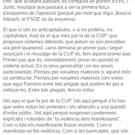
crec que acabarà passant, es configura un govern d'ERC i
Junts, resultarà que passarà a ser la primera força
d'esquerres de l'oposició (perquè per molt que digui Jèssica
Albiach, el PSOE no és esquerra).
El que sí són és anticapitalistes, o si ho preferiu, no-
capitalistes. Això és el que més por fa de la CUP: que
proposen sistemes diferents; que potser no són possibles
ara però qualsevol. canvi demana un primer pas i seguir
avançant i el missatge de la CUP és, fem aquest primer pas.
Primer pas que és, inevitablement, posar en qüestió el
sistema actual. En la seva generalitat i en les seves
particularitats. Penseu per vosaltres mateixos si aquest món
us sembla bé. Penseu per vosaltres mateixos com voleu
que sigui Pensem entre tots plegat
s què podem fer per a
millorar-ho. Entre tots plegats, fem-lo millor.
Vet aquí el que fa por de la CUP. Vet aquí perquè n'hi han
que volen reduir les protestes i els aldarulls a una qüestió
d'ordre públic. Vet aquí perquè exigeixen condemnes
explícites i rotundes de "la violència dels manifestants".
Com si tots els manifestants fossin violents. Com si
manifestar-se fos violència. Com si les barricades, que són