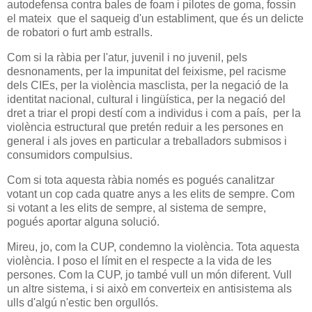
autodefensa contra bales de foam i pilotes de goma, fossin
el mateix que el saqueig d'un establiment, que és un delicte
de robatori o furt amb estralls.
Com si la ràbia per l'atur, juvenil i no juvenil, pels
desnonaments, per la impunitat del feixisme, pel racisme
dels CIEs, per la violència masclista, per la negació de la
identitat nacional, cultural i lingüística, per la negació del
dret a triar el propi destí com a individus i com a país, per la
violència estructural que pretén reduir a les persones en
general i als joves en particular a treballadors submisos i
consumidors compulsius.
Com si tota aquesta ràbia només es pogués canalitzar
votant un cop cada quatre anys a les elits de sempre. Com
si votant a les elits de sempre, al sistema de sempre,
pogués aportar alguna solució.
Mireu, jo, com la CUP, condemno la violència. Tota aquesta
violència. I poso el límit en el respecte a la vida de les
persones. Com la CUP, jo també vull un món diferent. Vull
un altre sistema, i si això em converteix en antisistema als
ulls d'algú n'estic ben orgullós.