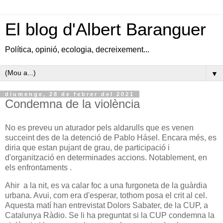
El blog d'Albert Baranguer
Política, opinió, ecologia, decreixement...
▼
diumenge, 28 de febrer del 2021
Condemna de la violència
No es preveu un aturador pels aldarulls que es venen
succeint des de la detenció de Pablo Hásel. Encara més, es
diria que estan pujant de grau, de participació i
d'organització en determinades accions. Notablement, en
els enfrontaments .
Ahir a la nit, es va calar foc a una furgoneta de la guàrdia
urbana. Avui, com era d'esperar, tothom posa el crit al cel.
Aquesta matí han entrevistat Dolors Sabater, de la CUP, a
Catalunya Ràdio. Se li ha preguntat si la CUP condemna la