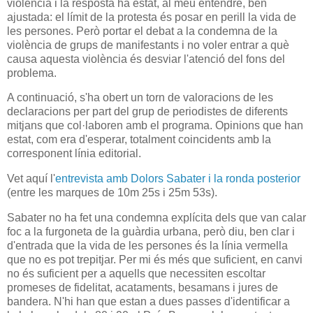
violència i la resposta ha estat, al meu entendre, ben
ajustada: el límit de la protesta és posar en perill la vida de
les persones. Però portar el debat a la condemna de la
violència de grups de manifestants i no voler entrar a què
causa aquesta violència és desviar l'atenció del fons del
problema.
A continuació, s'ha obert un torn de valoracions de les
declaracions per part del grup de periodistes de diferents
mitjans que col·laboren amb el programa. Opinions que han
estat, com era d'esperar, totalment coincidents amb la
corresponent línia editorial.
Vet aquí l'
entrevista amb Dolors Sabater i la ronda posterior
(entre les marques de 10m 25s i 25m 53s).
Sabater no ha fet una condemna explícita dels que van calar
foc a la furgoneta de la guàrdia urbana, però diu, ben clar i
d'entrada que la vida de les persones és la línia vermella
que no es pot trepitjar. Per mi és més que suficient, en canvi
no és suficient per a aquells que necessiten escoltar
promeses de fidelitat, acataments, besamans i jures de
bandera. N'hi han que estan a dues passes d'identificar a