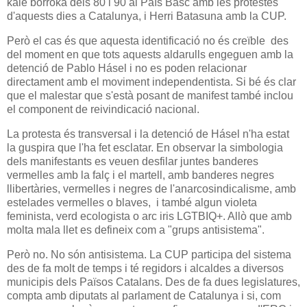
kale borroka dels 80 i 90 al País Basc amb les protestes
d'aquests dies a Catalunya, i Herri Batasuna amb la CUP.
Però el cas és que aquesta identificació no és creïble des
del moment en que tots aquests aldarulls engeguen amb la
detenció de Pablo Hásel i no es poden relacionar
directament amb el moviment independentista. Si bé és clar
que el malestar que s'està posant de manifest també inclou
el component de reivindicació nacional.
La protesta és transversal i la detenció de Hásel n'ha estat
la guspira que l'ha fet esclatar. En observar la simbologia
dels manifestants es veuen desfilar juntes banderes
vermelles amb la falç i el martell, amb banderes negres
llibertàries, vermelles i negres de l'anarcosindicalisme, amb
estelades vermelles o blaves, i també algun violeta
feminista, verd ecologista o arc iris LGTBIQ+. Allò que amb
molta mala llet es defineix com a "grups antisistema".
Però no. No són antisistema. La CUP participa del sistema
des de fa molt de temps i té regidors i alcaldes a diversos
municipis dels Països Catalans. Des de fa dues legislatures,
compta amb diputats al parlament de Catalunya i si, com