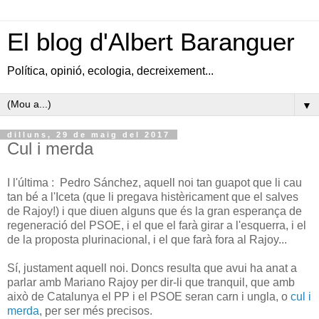
El blog d'Albert Baranguer
Política, opinió, ecologia, decreixement...
▼
dilluns, 29 de maig del 2017
Cul i merda
I l'última : Pedro Sánchez, aquell noi tan guapot que li cau
tan bé a l'Iceta (que li pregava histèricament que el salves
de Rajoy!) i que diuen alguns que és la gran esperança de
regeneració del PSOE, i el que el farà girar a l'esquerra, i el
de la proposta plurinacional, i el que farà fora al Rajoy...
Sí, justament aquell noi. Doncs resulta que avui ha anat a
parlar amb Mariano Rajoy per dir-li que tranquil, que amb
això de Catalunya el PP i el PSOE seran carn i ungla, o
cul i
merda
, per ser més precisos.