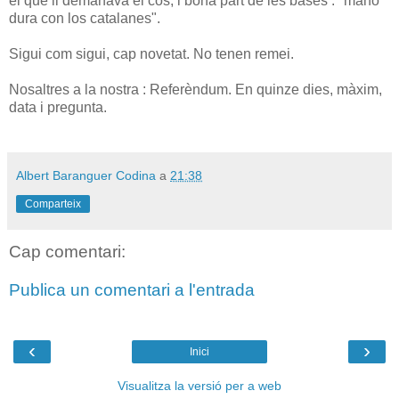
el que li demanava el cos, i bona part de les bases : "mano
dura con los catalanes".
Sigui com sigui, cap novetat. No tenen remei.
Nosaltres a la nostra : Referèndum. En quinze dies, màxim,
data i pregunta.
Albert Baranguer Codina
a
21:38
Comparteix
Cap comentari:
Publica un comentari a l'entrada
‹
›
Inici
Visualitza la versió per a web