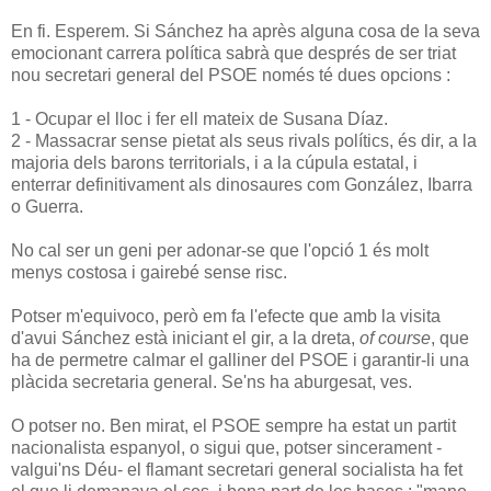
En fi. Esperem. Si Sánchez ha après alguna cosa de la seva
emocionant carrera política sabrà que després de ser triat
nou secretari general del PSOE només té dues opcions :
1 - Ocupar el lloc i fer ell mateix de Susana Díaz.
2 - Massacrar sense pietat als seus rivals polítics, és dir, a la
majoria dels barons territorials, i a la cúpula estatal, i
enterrar definitivament als dinosaures com González, Ibarra
o Guerra.
No cal ser un geni per adonar-se que l'opció 1 és molt
menys costosa i gairebé sense risc.
Potser m'equivoco, però em fa l'efecte que amb la visita
d'avui Sánchez està iniciant el gir, a la dreta,
of course
, que
ha de permetre calmar el galliner del PSOE i garantir-li una
plàcida secretaria general. Se'ns ha aburgesat, ves.
O potser no. Ben mirat, el PSOE sempre ha estat un partit
nacionalista espanyol, o sigui que, potser sincerament -
valgui'ns Déu- el flamant secretari general socialista ha fet