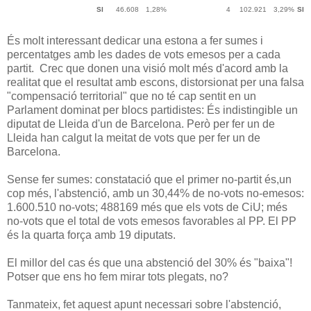
SI
46.608
1,28%
4
102.921
3,29%
SI
És molt interessant dedicar una estona a fer sumes i
percentatges amb les dades de vots emesos per a cada
partit. Crec que donen una visió molt més d'acord amb la
realitat que el resultat amb escons, distorsionat per una falsa
"compensació territorial" que no té cap sentit en un
Parlament dominat per blocs partidistes: És indistingible un
diputat de Lleida d'un de Barcelona. Però per fer un de
Lleida han calgut la meitat de vots que per fer un de
Barcelona.
Sense fer sumes: constatació que el primer no-partit és,un
cop més, l'abstenció, amb un 30,44% de no-vots no-emesos:
1.600.510 no-vots; 488169 més que els vots de CiU; més
no-vots que el total de vots emesos favorables al PP. El PP
és la quarta força amb 19 diputats.
El millor del cas és que una abstenció del 30% és "baixa"!
Potser que ens ho fem mirar tots plegats, no?
Tanmateix, fet aquest apunt necessari sobre l'abstenció,