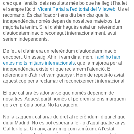
crec que l'anàlisi dels resultats més bo que he llegit l'ha fet
el sempre lúcid
Vicent Partal a l'editorial del Vilaweb
. Us el
recomano. És clarificador i ens diu ben clar que la
independència només depèn de nosaltres mateixos. La
majoria la tenim. Si el d'ahir hagués estat un referèndum
d'autodeterminació reconegut internacionalment, avui
seríem independents.
De fet, el d'ahir era un referèndum d'autodeterminació
encobert. Un assaig. Ahir li vam dir al món, i
així ho han
entès molts mitjans internacionals
, que la majoroa per al
independència existeix i que reclamem l'atenció. El
referèndum d'ahir el vam guanyar. Hem de repetir-lo aviat
aquest cop per a reclamar el reconeixement internacional.
El que cal ara és adonar-se que només depenem de
nosaltres. Aquest partit només el perdrem si ens marquem
gols en pròpia porta. No la caguem.
No la caguem: cal anar de dret al referèndum, digui el que
digui Madrid. No es pot esperar a fer-lo d'aquí quatre anys.
Cal fer-lo ja. Un any, any i mig com a màxim. A l'estat