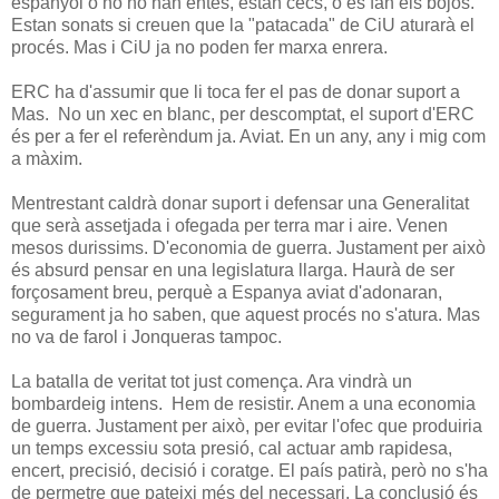
espanyol o no ho han entès, estan cecs, o es fan els bojos.
Estan sonats si creuen que la "patacada" de CiU aturarà el
procés. Mas i CiU ja no poden fer marxa enrera.
ERC ha d'assumir que li toca fer el pas de donar suport a
Mas. No un xec en blanc, per descomptat, el suport d'ERC
és per a fer el referèndum ja. Aviat. En un any, any i mig com
a màxim.
Mentrestant caldrà donar suport i defensar una Generalitat
que serà assetjada i ofegada per terra mar i aire. Venen
mesos durissims. D'economia de guerra. Justament per això
és absurd pensar en una legislatura llarga. Haurà de ser
forçosament breu, perquè a Espanya aviat d'adonaran,
segurament ja ho saben, que aquest procés no s'atura. Mas
no va de farol i Jonqueras tampoc.
La batalla de veritat tot just comença. Ara vindrà un
bombardeig intens. Hem de resistir. Anem a una economia
de guerra. Justament per això, per evitar l'ofec que produiria
un temps excessiu sota presió, cal actuar amb rapidesa,
encert, precisió, decisió i coratge. El país patirà, però no s'ha
de permetre que pateixi més del necessari. La conclusió és