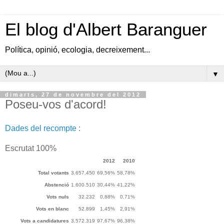
El blog d'Albert Baranguer
Política, opinió, ecologia, decreixement...
▼
dimarts, 27 de novembre del 2012
Poseu-vos d'acord!
Dades del recompte
:
Escrutat
100%
2012
2010
Total votants
3.657.450
69,56%
58,78%
Abstenció
1.600.510
30,44%
41,22%
Vots nuls
32.232
0,88%
0,71%
Vots en blanc
52.899
1,45%
2,91%
Vots a candidatures
3.572.319
97,67%
96,38%