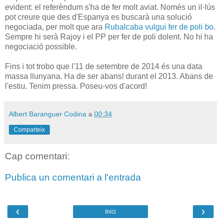
evident: el referèndum s'ha de fer molt aviat. Només un il·lús
pot creure que des d'Espanya es buscarà una solució
negociada, per molt que ara
Rubalcaba vulgui fer de poli bo
.
Sempre hi serà Rajoy i el PP per fer de poli dolent. No hi ha
negociació possible.
Fins i tot trobo que l'11 de setembre de 2014 és una data
massa llunyana. Ha de ser abans! durant el 2013. Abans de
l'estiu. Tenim pressa. Poseu-vos d'acord!
Albert Baranguer Codina
a
00:34
Comparteix
Cap comentari:
Publica un comentari a l'entrada
‹
›
Inici